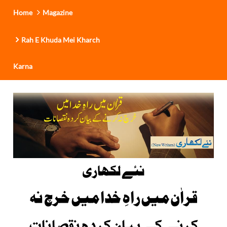
Home
Magazine
Rah E Khuda Mei Kharch
Karna
نئے لکھاری
قراٰن میں راہِ خدا میں خرچ نہ
کرنے کے بیان کردہ نقصانات