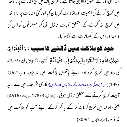
، بدامنی اور بے سکونی والا بن جاتا ہے۔ قراٰنِ پاک میں کئی مقامات پر راہِ خدا
میں خرچ کرنے کی اہمیت اور افادیت کو بیان کیا اور کئی مقامات
پر راہِ خدا
کو اس کی
میں خرچ نہ کرنےکے متعلق آیات نازل فرماکر مسلمانوں
وعید اور اس کے نقصانات سے آگاہ کیا۔
:
وَ اَنْفِقُوْا فِیْ
خود کو ہلاکت میں ڈالنے کا سبب
سَبِیْلِ اللّٰهِ وَ لَا تُلْقُوْا بِاَیْدِیْكُمْ اِلَى التَّهْلُكَةِ ﳝ-
ترجمۂ کنزالایمان
اللہ
: اور
کی
راہ میں خرچ کرو اور اپنے ہاتھوں ہلاکت میں نہ پڑو۔
( پ2 ، البقرة
بخاری شریف میں ہے : یہ
:
195 )
(اس آیت کی مزید وضاحت کے لئے یہاں کلک کریں)
آیت خرچ کرنے سے متعلق نازل ہوئی۔
( بخاری ، 3 / 178 ، حدیث : 4516 )
یعنی راہ ِ خدا میں خرچ کرنا بند
کر کے یا کم کرکے اپنے آپ کو ہلاکت میں
نہ ڈالو۔
( صراطُ الجنان ، 1 / 309 )