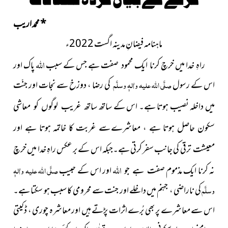
*
محمد اریب
ماہنامہ فیضانِ مدینہ اگست 2022ء
اللہ
راہِ خدا میں خرچ کرنا ایک محمود صفت ہے جس کے سبب
پاک اور
اس کے رسول
صلَّی اللہ علیہ واٰلہٖ وسلَّم
کی رضا ، دوزخ سے نجات اور جنّت
میں داخلہ نصیب ہوتا ہے۔ اس کے ساتھ
ساتھ غریب لوگوں کو معاشی
سکون حاصل ہوتا ہے ، معاشرے
سے غربت کا خاتمہ ہوتا ہے اور
ترقی کی
جانب سفر کر
تی
ہے۔جبکہ اس کے بر عکس راہِ خدا میں خرچ
معیشت
اللہ
نہ کرنا ایک مذموم
اور اس کے حبیب
صلَّی اللہ علیہ واٰلہٖ
صفت ہے جو
وسلَّم
کی ناراضی ،
جہنم میں داخلے اور جنت سے محرومی کا سبب ہو سکتا ہے۔
اس سے معاشرے پر بھی بُرے اثرات پڑتے ہیں اور معاشرہ چوری ، ڈکیتی