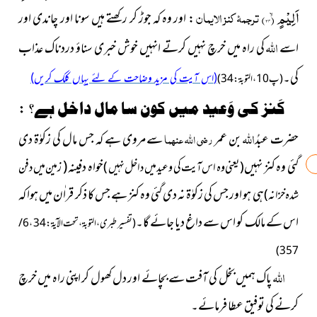
اَلِیْمٍۙ (
۳۴)
ترجمۂ کنز الایمان
: اور وہ کہ جوڑ کر رکھتے ہیں سونا اور چاندی اور
اللہ
اسے
کی راہ میں خرچ نہیں کرتے انہیں خوش خبری سناؤ دردناک عذاب
کی۔
(اس آیت کی مزید وضاحت کے لئے یہاں کلک کریں)
( پ10 ، التوبۃ : 34 )
:
کَنز کی وَعید میں کون سا مال داخل ہے؟
اللہ
حضرت عبدُ
بن عمر
رضی اللہ عنہما
سے مروی ہے کہ جس مال کی زکوٰۃ دی
گئی وہ کنز نہیں
خواہ دفینہ (
( یعنی وہ اس آیت کی وعید میں داخل نہیں )
زمین میں دفن
ہی ہو اور جس کی زکوٰۃ نہ دی گئی وہ کنز ہے جس کا ذکر قراٰن میں ہوا کہ
شدہ خزانہ )
اس کے مالک کو اس سے داغ دیا جائے گا۔
( تفسیر طبری ، التوبۃ ، تحت الآیۃ : 34 ، 6 /
357 )
اللہ
پاک ہمیں
بخل
کی آفت سے بچائے اور دل کھول کر اپنی راہ میں خرچ
کرنے کی توفیق عطا فرمائے۔