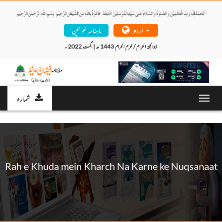
اردو
ماہنامہ خواتین
ذوالحجتہ الحرام / محرم الحرام 1443 ھ | اگست 2022 ء 
شمارہ
Toggl
navig
Rah e Khuda mein Kharch Na Karne ke Nuqsanaat