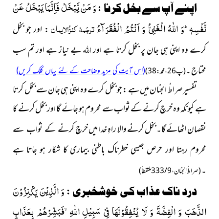
:
وَ مَنْ یَّبْخَلْ فَاِنَّمَا یَبْخَلُ عَنْ
اپنے آپ سے بخل کرنا
نَّفْسِهٖؕ-وَ اللّٰهُ الْغَنِیُّ وَ اَنْتُمُ الْفُقَرَآءُ
ترجَمۂ کنزُالایمان
: اور جو بخل
اللہ
کرے
وہ اپنی ہی جان پر بخل کرتا ہے اور
بے نیاز ہے اور تم سب
محتاج ۔
(اس آیت کی مزید وضاحت کے لئے یہاں کلک کریں)
( پ26 ، محمد : 38 )
تفسیر صراطُ الجنان میں ہے : جو بخل کرے وہ اپنی ہی جان سے بخل کرتا
ہے کیونکہ وہ خرچ کرنے کے ثواب سے محروم ہو جائے گا اور بخل کرنے کا
نقصان اٹھائے گا۔ بخل کرنے والا راہِ خدا میں خرچ
کرنے کے ثواب سے
محروم رہتا اور حرص جیسی خطرناک باطنی بیماری
کا شکار ہو جاتا ہے
۔
( صراطُ الجنان ، 9 / 333 ملتقطاً )
:
وَ الَّذِیْنَ یَكْنِزُوْنَ
درد ناک عذاب کی خوشخبری
الذَّهَبَ وَ الْفِضَّةَ وَ لَا یُنْفِقُوْنَهَا فِیْ سَبِیْلِ اللّٰهِۙ-فَبَشِّرْهُمْ بِعَذَابٍ