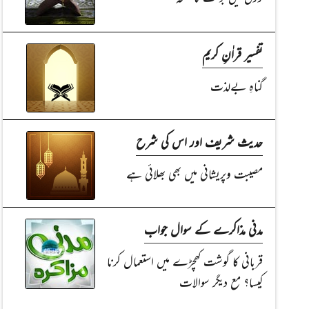
تفسیر قراٰنِ کریم
گناہِ بےلذت
حدیث شریف اور اس کی شرح
مصیبت وپریشانی میں بھی بھلائی ہے
مدنی مذاکرے کے سوال جواب
قربانی کا گوشت کھچڑے میں استعمال کرنا
کیسا؟ مع دیگر سوالات