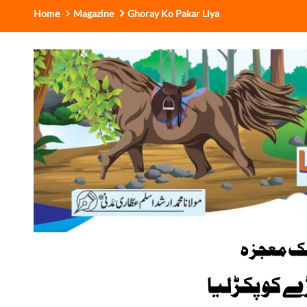
Home
Magazine
Ghoray Ko Pakar Liya
یک معجزہ
 کو پکڑلیا