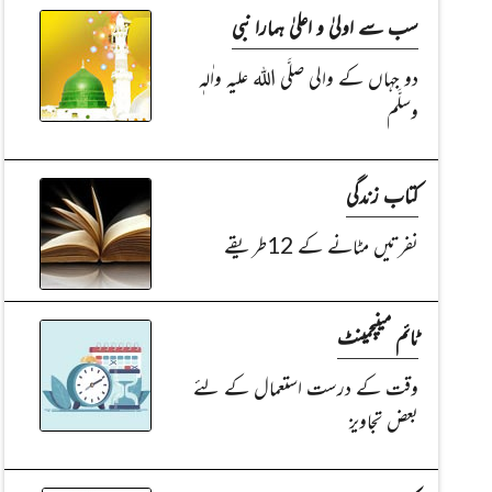
سب سے اولیٰ و اعلیٰ ہمارا نبی
دو جہاں کے والی صلَّی اللہ علیہ واٰلہٖ
وسلَّم
کتاب زندگی
نفرتیں مٹانے کے 12طریقے
ٹائم مینیجمینٹ
وقت کے درست استعمال کے لئے
بعض تجاویز