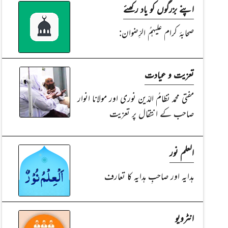
اپنے بزرگوں کو یاد رکھئے
صحابۂ کرام علیہمُ الرِّضوان:
تعزیت و عیادت
مفتی محمد نظامُ الدّین نوری اور مولانا انوار
صاحب کے انتقال پر تعزیت
Read Article
Read Article
العلم نور
ہدایہ اور صاحبِ ہدایہ کا تعارف
انٹرویو