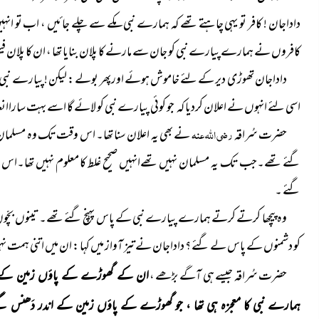
داداجان ! کافر تو یہی چاہتے تھے کہ ہمارے نبی مکے سے چلے جائیں ، اب تو انہیں
کافروں نے ہمارے پیارے نبی کو جان سے مارنے کا پلان بنایا تھا ، ان کا پلان فیل
داداجان تھوڑی دیر کے لئے خاموش ہوئے اورپھر بولے : لیکن ! پیارے نبی کے
اسی لئے انہوں نے اعلان کردیا کہ جو کوئی پیارے نبی کو لائے گا اسے بہت ساراان
حضرت سُراقہ
رضی اللہ عنہ
نے بھی یہ اعلان سنا تھا۔ اس وقت تک وہ مسلما
گئے تھے۔جب تک یہ مسلمان نہیں تھےانہیں صحیح غلط کا معلوم نہیں تھا۔اس 
گئے ۔
وہ پیچھا کرتے کرتے ہمارے پیارے نبی کے پاس پہنچ گئے تھے۔ تینوں بچّوں ن
کو دشمنوں کے پاس لے گئے ؟ داداجان نے تیز آواز میں کہا : ان میں اتنی ہمت نہی
حضرت سُراقہ جیسے ہی آگے بڑھے ،
ان کے گھوڑے کے پاؤں زمین کے اندر
ہمارے نبی کا معجزہ ہی تھا ، جو گھوڑے کے پاؤں زمین کے اندر دَھنس گ