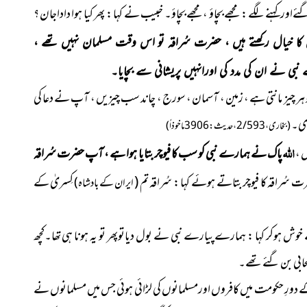
رکہنے لگے : مجھے بچاؤ ، مجھے بچاؤ۔ خبیب نے کہا : پھر کیا ہوا داداجان ؟
 کا خیال رکھتے ہیں ، حضرت سُراقہ تو اس وقت مسلمان نہیں تھے ،
 نے ان کی مدد کی اورانہیں پریشانی سے بچایا۔
نا تو ہر چیز مانتی ہے ، زمین ، آسمان ، سورج ، چاند سب چیزیں ، آپ نے دعا کی
دی۔
( بخاری ، 2/593 ، حدیث : 3906 ماخوذاً )
اللہ
ں ،
پاک نے ہمارے نبی کو سب کا فیوچر بتایا ہوا ہے ، آپ حضرت سُراقہ
قہ کا فیوچر بتاتے ہوئے کہا : سُراقہ تم (
کِسریٰ کے
ایران کے بادشاہ )
 خوش ہوکر کہا : ہمارے پیارے نبی نے بول دیاتوپھر تو یہ ہونا ہی تھا۔کچھ
ابی بن گئے تھے۔
 دورِ حکومت میں کافروں اورمسلمانوں کی لڑائی ہوئی جس میں مسلمانوں نے