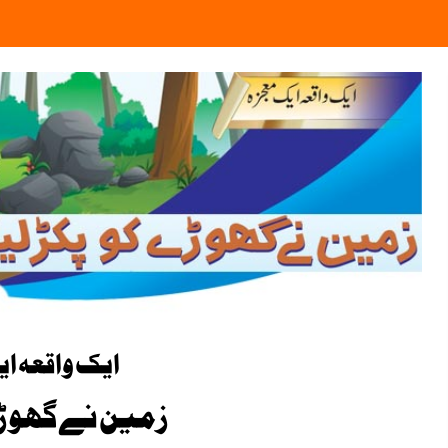
ایک واقعہ ا
زمین نے گھوڑے