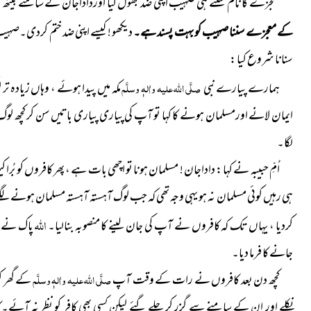
معجزے کا نام سنتے ہی صہیب اپنی ضد بھول گیا اورداداجان کے سامنے بیٹھ گ
کے معجزے سننا صہیب کو بہت پسند ہے۔
دیکھو ! کیسے اپنی ضد ختم کردی۔صہ
سنانا شروع کیا :
ہمارے پیارے نبی
صلَّی اللہ علیہ واٰلہٖ وسلَّم
مکہ میں پیدا ہوئے ، وہاں زیادہ
ایمان لانے اورمسلمان ہونے کا کہا تو آپ کی پیاری پیاری باتیں سن کر کچھ لوگ تو
لگا۔
اُمِّ حبیبہ نے کہا : داداجان ! مسلمان ہونا تو اچھی بات ہے ، پھر کافروں کو بُر
ہی رہیں کوئی مسلمان نہ ہو یہی وجہ تھی کہ جب لوگ آہستہ آہستہ مسلمان ہون
اللہ
کردیا ، یہاں تک کہ کافروں نے آپ کی جان لینے کا منصوبہ بنالیا۔
پاک نے اپ
جانے کا فرما دیا۔
کچھ دن بعد کافروں نے رات کے وقت آپ
صلَّی اللہ علیہ واٰلہٖ وسلَّم
کے گھر ک
نکلے اور ان کے سامنے سے گزر کر چلے گئے لیکن کسی بھی کافر کو نظر نہ آئے