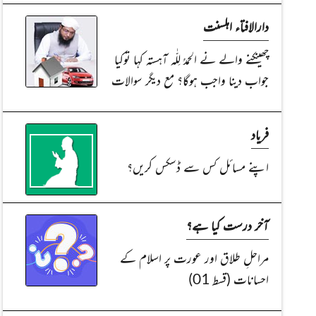
دارالافتاء اہلسنت
چھینکنے والے نے الحمدُ لِلّٰہ آہستہ کہا توکیا
جواب دینا واجب ہوگا؟ مع دیگر سوالات
فریاد
اپنے مسائل کس سے ڈسکس کریں؟
آخر درست کیا ہے؟
مراحلِ طلاق اور عورت پر اسلام کے
احسانات (قسط 01)