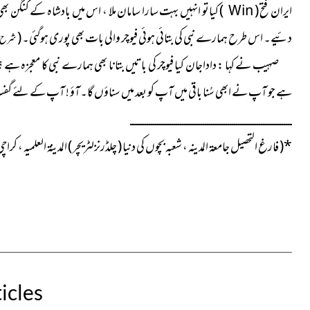
ایران فتح (
Win
)
کیاتو انہیں بہت سارا سامان ملا ، اس میں بادشاہ کے کنگن ب
دئیے۔ اس طرح ہمارے نبی کی بتائی ہوئی فیوچر والی بات بھی پوری ہوگئی۔ (
شرح الزر
صہیب نے کہا : داداجان کیا فیوچر کی باتیں بتانا بھی ہمارے نبی کا معجزہ 
ہے جو آپ نے ابھی سُنا باقی میں آپ کو بعد میں سناؤں گا۔آؤ ! آپ کے لئے گفٹ 
ــــــــــــــــــــــــــــــــــــــــــــــــــــــــــــــــــــــــــــــ
*
( فارغ التحصیل جامعۃ المدینہ ، شعبہ بچوں کی دنیا ( چلڈرنزلٹریچر ) المدینۃ العلمیہ ، کراچی
icles