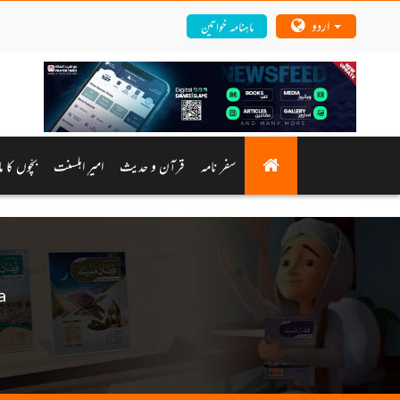
اردو
ماہنامہ خواتین
سفر نامہ
قرآن و حدیث
امیرِ اہلسنت
بچّوں کا م
a