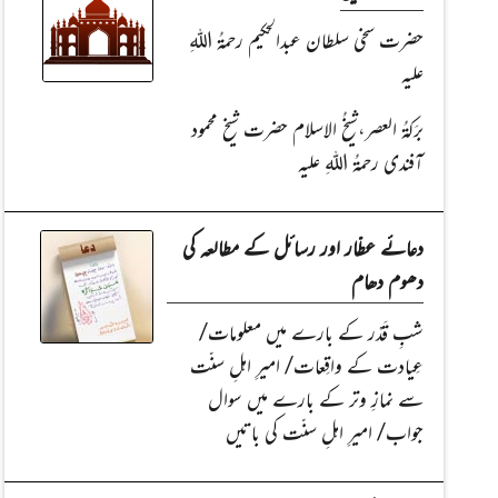
حضرت سخی سلطان عبدالحکیم رحمۃُ اللہِ
علیہ
برَکۃُ العصر،شیخُ الاسلام حضرت شیخ محمود
آفندی رحمۃُ اللہِ علیہ
دعائے عطّار اور رسائل کے مطالعہ کی
دھوم دھام
شبِ قَدْر کے بارے میں معلومات/
عِیادت کے واقِعات/ امیرِ اہلِ سنّت
سے نمازِ وتر کے بارے میں سوال
جواب/ امیرِ اہلِ سنّت کی باتیں