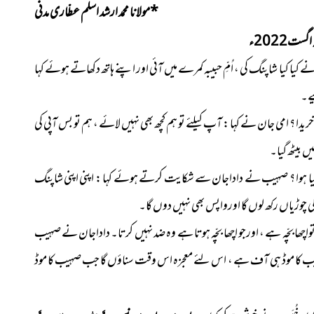
*
مولانا محمد ارشد اسلم عطّاری مدنی
گست2022ء
یا کیا شاپنگ کی ، اُمِّ حبیبہ کمرے میں آئی اور اپنے ہاتھ دکھاتے ہوئے کہا
یے۔
دا ؟ امی جان نے کہا : آپ کیلئے تو ہم کچھ بھی نہیں لائے ، ہم تو بس آپی کی
 بیٹھ گیا۔
یا ہوا ؟ صہیب نے داداجان سے شکایت کرتے ہوئے کہا : اپنی اپنی شاپنگ
چوڑیاں رکھ لوں گا اورواپس بھی نہیں دوں گا۔
واچھا بچّہ ہے ، اورجو اچھا بچّہ ہوتا ہے وہ ضد نہیں کرتا۔ داداجان نے صہیب
تو صہیب کا موڈ ہی آف ہے ، اس لئے معجزہ اس وقت سناؤں گا جب صہیب کا موڈ