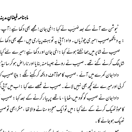
ماہنامہ فیضانِ مدینہ ا
ٹیوشن سے آنے کے بعد صُہیَب نے کہا : امّی جان ! مجھے بھی دکھائیے ! آپ نے ک
: یہ دیکھوصہیب ! میری چوڑیاں۔ واہ ! آپی یہ تو بہت پیاری ہیں، مجھے بھی دکھائ
صہیب نے شاپر میں جھانکتے ہوئے کہا : امّی جان اور دکھائیے ! میرے لئے کیاخری
شاپنگ کرنے گئے تھے۔ صہیب نے رونے جیسا منہ بنایا اور ناراض ہوکر سائیڈ میں
داداجان کمرے میں آئے ، صہیب کا موڈآف دیکھ کر کہنے لگے : بیٹا صہیب ک
کرلی اورمیرے لئے کچھ بھی نہیں لائے۔ صہیب نے غصے سے کہا : اب میں آپی کی 
داداجان نے صہیب کو گود میں بٹھایا ، ماتھے پر پیارکرنے کے بعد کہا : صہیب ت
کا موڈ ٹھیک کرنے کے لئے کہا : میں تو ایک معجزہ سنانے والا تھا ، مگر ابھی 
ٹھیک ہوجائے گا۔