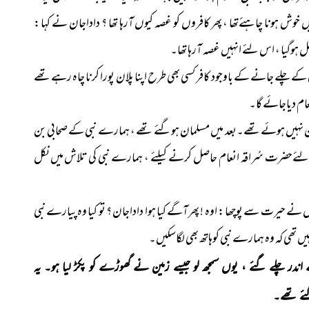
 خوش ہونا چاہئےتھا ، پھر کافروں کو غصہ کیوں آرہا تھا ؟ داداجان نے کہا :
 ہوگیا ، اس لئے انہیں غصہ آرہا تھا۔
 چلے جانے کے باوجود کافر کسی بھی طرح اپنا پلان پورا کرنا چاہ رہے تھے
عام دیاجائے گا۔
ن نہیں ہوئے تھے۔بعد میں مسلمان ہوگئے تھے ، ہمارے نبی کے صحابی بن
لئےحضرت سُراقہ انعام حاصل کرنے کیلئے ، ہمارے نبی کی تلاش میں نکل
ے حیرت سے پوچھا : اوہ ! پھرآگے کیا ہوا داداجان ؟ تو کیا وہ پیارے نبی
ں تھی کہ وہ ہمارے نبی کوہاتھ بھی لگاسکیں۔
 چلے گئے ، یوں سمجھ لو جیسے زمین نے گھوڑے کو پکڑ لیا ہو۔ یہ
ئے تھے۔