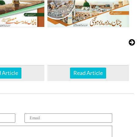
 Article
Read Article