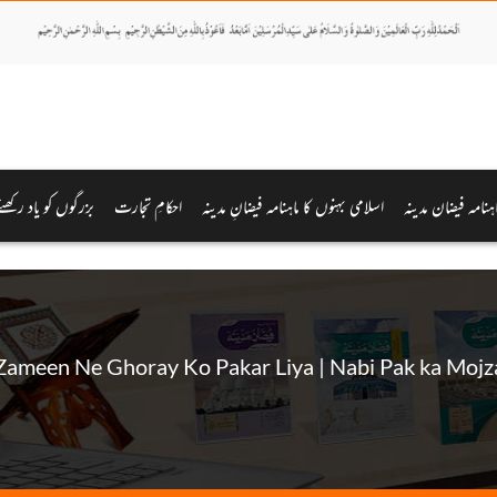
اہنامہ فیضان مدینہ
اسلامی بہنوں کا ماہنامہ فیضانِ مدینہ
احکامِ تجارت
بزرگوں کو یاد رکھئے
Zameen Ne Ghoray Ko Pakar Liya | Nabi Pak ka Mojz