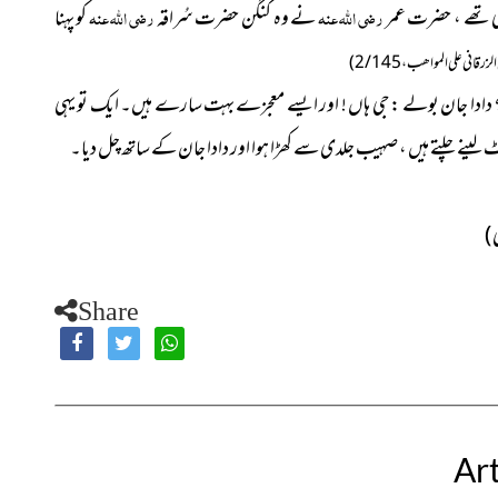
ھی تھے ، حضرت عمر
رضی اللہ عنہ
نے وہ کنگن حضرت سُراقہ
رضی اللہ عنہ
کو پہنا
قانی علی المواھب ، 2/145 )
ہے ؟ دادا جان بولے : جی ہاں ! اور ایسے معجزے بہت سارے ہیں۔ ایک تو یہی
لینے چلتے ہیں ، صہیب جلدی سے کھڑا ہوا اور دادا جان کے ساتھ چل دیا۔
 )
Share
Art