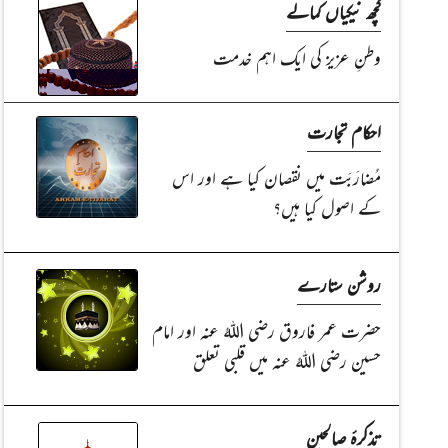
کچھ نیکیاں کمالے
وطنِ عزیز کی ایک اہم خدمت
احکام تجارت
مُضارَبَت میں نقصان کیا ہے اور اس
کے اصول کیا ہیں؟
روشن ستارے
حضرت عمر فاروق رضی اللہُ عنہ اور امام
حسین رضی اللہُ عنہ میں قلبی تعلق
تذکرۂ صالحین