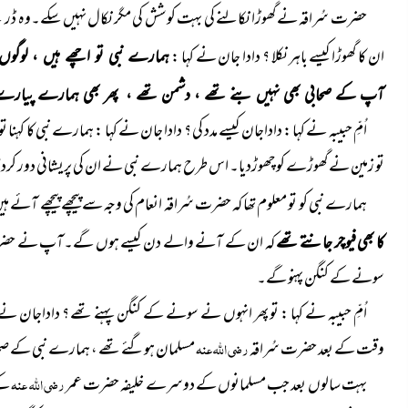
حضرت سُراقہ نے گھوڑا نکالنے کی بہت کوشش کی مگر نکال نہیں سکے۔وہ ڈر گئےاو
ان کا گھوڑا کیسے باہر نکلا ؟ دادا جان نے کہا :
ہمارے نبی تو اچھے ہیں ، لوگوں
آپ کے صحابی بھی نہیں بنے تھے ، دشمن تھے ، پھر بھی ہمارے پیارے نبی
اُمِّ حبیبہ نے کہا : داداجان کیسے مدد کی ؟ دادا جان نے کہا : ہمارے نبی کا کہ
تو زمین نے گھوڑے کو چھوڑدیا۔ اس طرح ہمارے نبی نے ان کی پریشانی دور کر
ہمارے نبی کو تو معلوم تھا کہ حضرت سُراقہ انعام کی وجہ سے پیچھے پیچھے آئے ہی
کا بھی فیوچر جانتے تھے
کہ ان کے آنے والے دن کیسے ہوں گے۔آپ نے حضرت سُرا
سونے کے کنگن پہنو گے۔
اُمِّ حبیبہ نے کہا : تو پھر انہوں نے سونے کے کنگن پہنے تھے ؟ داداجان نے
وقت کے بعد حضرت سُراقہ
رضی اللہ عنہ
مسلمان ہوگئے تھے ، ہمارے نبی کے صح
بہت سالوں بعد جب مسلمانوں کے دوسرے خلیفہ حضرت عمر
رضی اللہ عنہ
کے