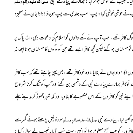
یا۔خُبَیب نے خوش ہوکر کہا :
صلَّی اللہ علیہ واٰلہٖ وسلَّم
ہمارے پیارے نبی
یب نے خوشی خوشی کہا : چپ ! سب جلدی سے چپ ہوجاؤ ! داداجان نے معجزہ
اللہ
 تر لوگ کافر تھے ، جب آپ نے مکے والوں کو اسلام کی دعوت دی ،
پاک پر
 مسلمان ہوگئے لیکن کچھ کافر ایسے تھے جن کو لوگوں کا مسلمان ہونا اچھا نہ
ا کیوں لگا ؟ داداجان نے بتایا : وہ خودکافر تھے ، بس یہی چاہتے تھے کہ سب کافر
ے لگے توکافر ہمارے پیارے نبی کے دشمن بن گئے اورآپ کو تنگ کرنا شروع
نے نبی کو کافروں کے اس منصوبے کا بتادیا اور مکہ شہر چھوڑ کر مدینے چلے
و گھیر لیا۔ پیارے نبی
صلَّی اللہ علیہ واٰلہٖ وسلَّم
سورۂ یٰسٓ پڑھتے ہوئے گھر سے
۔کافروں کو جب صبح معلوم ہوا تو انہیں بہت غصہ آیا۔خبیب نےسوال کیا :