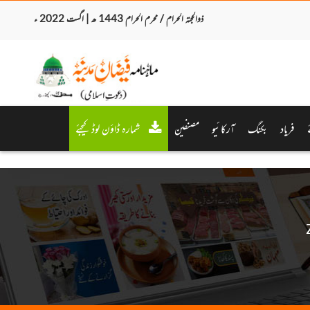
ذوالحجتہ الحرام / محرم الحرام 1443 ھ | اگست 2022 ء
فریاد
بکنگ
آرکائیو
مصنفین
شمارہ ڈاؤن لوڈ کیجئے