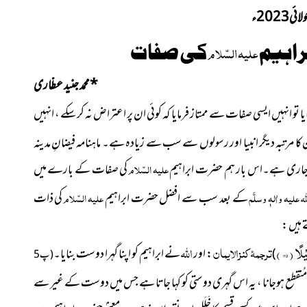
ی2023ء
راہیم
کی صفات
علیہ السّلام
*
محمد جنید عطّاری
یا تو انہیں ایسی صفات سے ممتاز فرمایا کہ کوئی ان پر اعتراض نہ کرسکے ، انہیں
ا مرتبہ دیگر انبیا اور رسولوں سے سب سے زیادہ ہے۔ ماہنامہ فیضانِ مدینہ
لہ جاری ہے۔اس بار ہم حضرت ابراہیم
علیہ السّلام
کی صفات کے بارے میں
لہ علیہ واٰلہٖ وسلَّم
کے بعد سب سے افضل حضرت ابراہیم
علیہ السّلام
کی ذات
 ہیں :
 ( ۱۲۵ )
ترجمۂ کنزالایمان
اللہ
: اور
نے ابراہیم کو اپنا گہرا دوست بنایا۔
)
( پ5
 مُنقطع ہوجانا ، یہ اس گہری دوستی کو کہا جاتا ہے جس میں دوست کے غیر سے