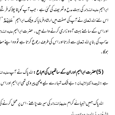
ابراہیم
علیہ السّلام
کی بہت مدح و تعریف کی گئی ہے ، جب آپ کو پتا چلا کہ فرشتے
اللہ تعالیٰ
حَلِیْمٌ
اس لئے
نے آپ کی صفت میں ارشاد فرمایا کہ بیشک ابراہیم ”
“ ی
اور اس کے سامنے بہت آہ و زاری کرنے والے ہیں۔
حضرت ابراہیم
علیہ السّلا
اللہ تعالیٰ
عذاب کی بنا پر
سے ڈرتا اور اس کی طرف رجوع کرتا ہے تو وہ اپنے معا
ہوگا۔
اللہ
( 5 ) حضرت ابراہیم اور ان کے ساتھیوں کی اتباع :
پاک نے آپ
علیہ الس
ترجمۂ کنز الایمان
ہے :
: بےشک تمہارے لیے اچھی پیروی تھی ابراہیم اور اس 
اللہ
پاک ہمیں انبیائے کرام
علیہمُ السّلام
کی سیرت پڑھنے ، اس پر عمل کرنے کی ت
النَّبِیّٖن
صلَّی اللہ علیہ واٰلہٖ وسلَّم