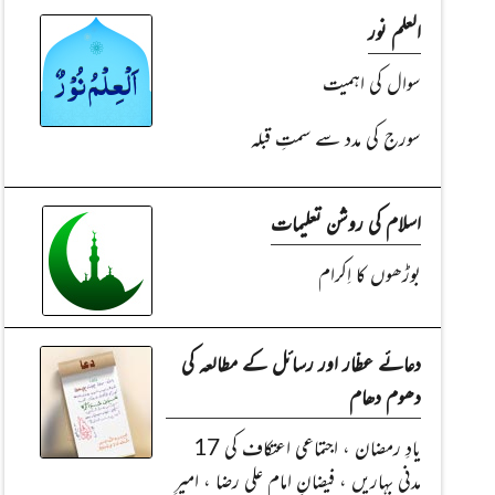
العلم نور
سوال کی اہمیت
سورج کی مدد سے سمتِ قبلہ
اسلام کی روشن تعلیمات
بوڑھوں کا اِکرام
دعائے عطّار اور رسائل کے مطالعہ کی
دھوم دھام
یادِ رمضان ، اجتماعی اعتکاف کی 17
مدنی بہاریں ، فیضانِ امام علی رضا ، امیرِ