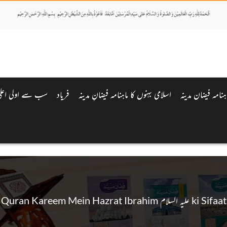
اہنامہ فیضان مدینہ
اسلامی بہنوں کا ماہنامہ فیضانِ مدینہ
فریاد
سب سے اولی اعلی 
Quran Kareem Mein Hazrat Ibrahim علیہ السلام ki Sifaat