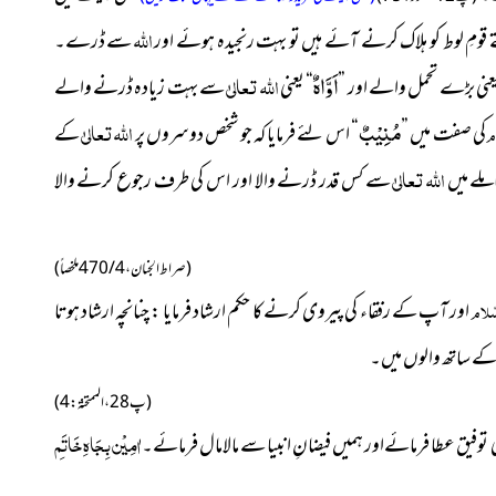
اللہ
 قومِ لوط کو ہلاک کرنے آئے ہیں تو بہت رنجیدہ ہوئے اور
سے ڈرے۔
اَوَّاهٌ
اللہ تعالیٰ
عنی بڑے تحمل والے اور ”
“ یعنی
سے بہت زیادہ ڈرنے والے
مُنِیْبٌ
اللہ تعالیٰ
م
کی صفت میں ”
“ اس لئے فرمایا کہ جو شخص دوسروں پر
کے
اللہ تعالیٰ
ملے میں
سے کس قدر ڈرنے والا اور اس کی طرف رجوع کرنے والا
( صراط الجنان ، 4 / 470 ملخصاً )
ّلام
اور آپ کے رفقاء کی پیروی کرنے کا حکم ارشاد فرمایا : چنانچہ ارشاد ہوتا
کے ساتھ والوں میں۔
( پ28 ، الممتحنۃ : 4 )
اٰمِیْن بِجَاہِ خَاتَمِ
وفیق عطا فرمائےاور ہمیں فیضانِ انبیا سے مالامال فرمائے۔