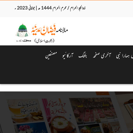
ذوالحجۃ الحرام / محرم الحرام 1444 ھ | جولائی 2023 ء
ہمارا نبی
آخری صفحہ
بکنگ
آرکائیو
مصنفین