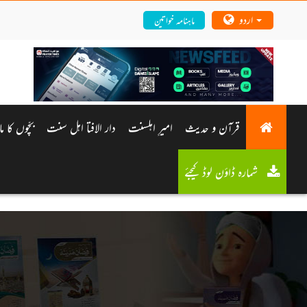
اردو
ماہنامہ خواتین
قرآن و حدیث
امیرِ اہلسنت
دار الافتا اہل سنت
بچّوں کا م
شمارہ ڈاؤن لوڈ کیجئے