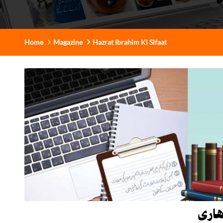
Home
Magazine
Hazrat Ibrahim Ki Sifaat
ھاری