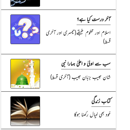
آخر درست کیا ہے؟
اسلام اور محکوم طبقے(تیسری اور آخری
قسط)
سب سے اولیٰ و اعلیٰ ہمارا نبی
شانِ حبیب بزبانِ حبیب (آخری قسط)
کتاب زندگی
خود بھی خیال رکھنا ہوگا