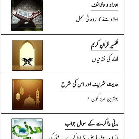
اوراد و وظائف
اولاد ملنے کا روحانی عمل
تفسیر قراٰنِ کریم
اللہ کی نشانیاں
حدیث شریف اور اس کی شرح
بہترین مرد کون ؟
مدنی مذاکرے کے سوال جواب
انسان پہلے فرض حج ادا کرے یا بیٹی کی