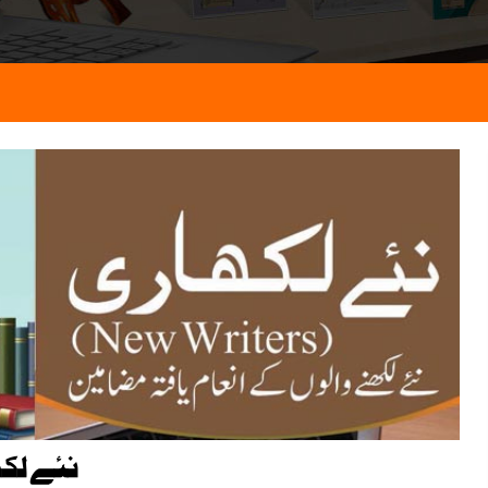
نئے لک