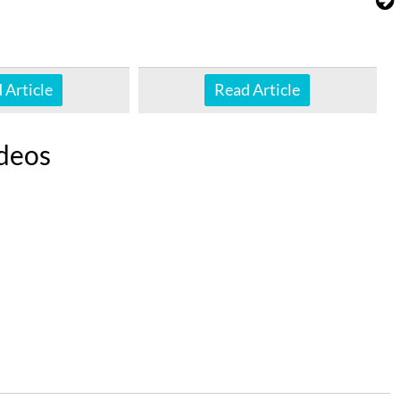
 Article
Read Article
deos