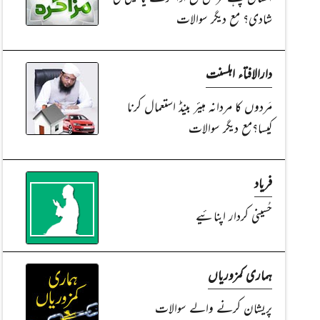
شادی؟ مع دیگر سوالات
دارالافتاء اہلسنت
مَردوں کا مردانہ ہیئر بینڈ استعمال کرنا
کیسا؟مع دیگر سوالات
فریاد
حُسینی کردار اپنائیے
ہماری کمزوریاں
پریشان کرنے والے سوالات