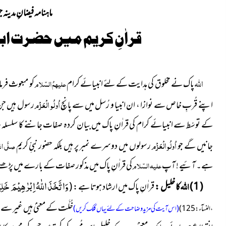
ماہنامہ فیضانِ مدینہ جولائ
قراٰنِ کریم میں حضرت اب
اللہ
پاک نے مخلوق کی ہدایت کے لئے انبیائے کرام
علیہمُ السّلام
کو مبعوث فرما
اُولُو الْعَزْم
اپنے قُربِ خاص سے نوازا ، ان انبیا و رُسل میں سے پانچ
رسول ہیں جن ک
کے توسّط سے انبیائے کرام کی قراٰنِ پاک میں بیان کردہ صفات جاننے کا سلس
اُولُو الْعَزْم
جانیں گے جو
رسولوں میں دوسرے نمبر پر ہیں بلکہ حضور نبیِّ کریم
صلَّی ال
ہے۔ آئیے ! آپ
علیہ السّلام
کی قراٰنِ پاک میں مذکور صفات کے بارے میں پڑھتے
اللہ
وَاتَّخَذَ اللّٰهُ اِبْرٰهِیْمَ خَلِیْلًا
( 1 )
کا خلیل :
قراٰنِ پاک میں ارشاد ہوتا ہے :
(
خُلَّت کے معنیٰ ہیں غیر سے
، النسآء : 125 )
(اس آیت کی مزید وضاحت کے لئے یہاں کلک کریں)