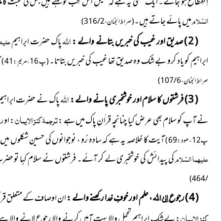
اِنقِطاع ہو جائے۔ ایک معنیٰ یہ ہے کہ خلیل اس مُحِب کو کہتے ہیں جس کی محبت کاملہ
السّلام
میں پائے جاتے ہیں۔
( صراط الجنان ، 2 / 316 )
اللہ
( 2 ) صدیق اور غیب کی خبریں بتانے والے :
پاک حضرت ابراہیم
علیہ 
ابراہیم کو یاد کرو بے شک وہ صدیق تھا غیب کی خبریں بتاتا۔
ا
( پ 16 ، مریم : 41 )
صراط الجنان ، 6 / 107 )
اللہ
( 3 ) فرشتوں کا سلام اور خوشخبری پانے والے :
پاک نے حضرت ابراہیم
ترجمۂ کنز الایمان
نے آپ کو سلام بھی عرض کیا چنانچہ قراٰنِ پاک میں ہے :
: اور
آیت کا خلاصہ یہ ہے کہ سادہ رُو ، نوجوانوں کی حسین شکلوں می
پ12 ، ھود : 69 )
علیہما السّلام
کی پیدائش کی خوشخبری لے کر آئے۔ فرشتوں نے سلام کہا تو حضرت
/ 464 )
اِلیٰ اللہ
( 4 ) رجوع
، حلم اور خوفِ خدا رکھنے والے :
ان اوصاف کے متعلق قراٰن
کنز الایمان
: بےشک ابراہیم تحمل والا بہت آہیں کرنے والا رجوع لانے والا ہ