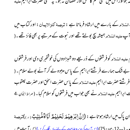
 ہو اور اس میں کسی قسم کا خَلَل اور نقصان نہ ہو۔ یہ معنیٰ حضرت ابراہیم
علیہ
ترجمۂ کنز الایمان
السّلام
کے بارے میں ارشاد فرماتا ہے :
: اور کتاب میں
ٓپ
علیہ السّلام
ہمیشہ سچ بولتے تھے اور نبوت کے مرتبے پر بھی فائز تھے۔
(
علیہ السّلام
کو فرشتوں کے ذریعے دو شہزادوں کی خوشخبری دی اور فرشتوں
 بے شک ہمارے فرشتے ابراہیم کے پاس مژدہ لے کر آئے بولے سلام۔
(
ں فرشتے حضرت ابراہیم
علیہ السّلام
کے پاس حضرت اسحٰق اور حضرت یعقوب
 ابراہیم
علیہ السّلام
نے بھی جواب میں فرشتوں کو سلام کہا۔
( صراط الجنان ، 4
اِنَّ اِبْرٰهِیْمَ لَحَلِیْمٌ اَوَّاهٌ مُّنِیْبٌ ( ۷۵ )
ترجمۂ
 پاک میں ارشاد ہوتا ہے :
(
)
ے۔
اس آیت میں
( پ12 ، ھود : 75 )
(اس آیت کی مزید وضاحت کے لئے یہاں کلک کریں)