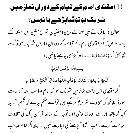
( 1 ) مقتدی امام کے قیام کے دوران نماز میں
شریک ہو تو ثنا پڑھے یا نہیں
؟
سوال :
کیا فرماتے ہیں علمائے دین و مفتیانِ شرعِ متین اس مسئلہ کے
بارے میں کہ اگر مقتدی امام کے قیام کے دوران نماز میں شریک ہو تو اُسے
سُبْحٰنَکَ اللّٰھُمَّ
الخ
ثنا یعنی ”
“ پڑھنی چاہئے یا نہیں ؟
۔۔۔
بِسْمِ اللّٰہِ الرَّحْمٰنِ الرَّحِیْمِ
اَلْجَوَابُ بِعَوْنِ الْمَلِکِ الْوَھَّابِ اَللّٰھُمَّ ھِدَایَۃَ الْحَقِّ وَالصَّوَابِ
اگر مقتدی اُس وقت نماز میں شریک ہوا کہ امام صاحب بلند آواز سے
سورۃُ الفاتحہ کی تلاوت شروع کر چکے ہیں تو اُسے حکم یہ ہے کہ تکبیرِ تحریمہ
کہہ کر ہاتھ باندھے اور خاموشی اور توجہ کے ساتھ قرآنِ پاک کی تلاوت
سماعت کرے۔ اب ” ثنا “ پڑھنے کی اجازت نہیں ، البتہ اگر امام صاحب