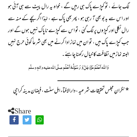
لگ جائے ، تو کپڑے پاک ہی رہیں گے ، خواہ یہ رال پیٹ سے ہی آئی ہو
اور اس سے بدبو بھی آ رہی ہو ، پھر بھی پاک ہے ، لہٰذا اگر بچے کے منہ سے
رال نکلی اور کپڑوں پر لگ گئی ، تو اس سے کپڑے ناپاک نہیں ہوں گے اور
جب کپڑے پاک ہیں ، تو ان میں نماز ادا کرنے میں بھی شرعاً کوئی حرج نہیں
البتہ نماز میں نظافت کا خیال رکھنا چاہئے۔
وَاللہ اَعْلَمُ
وَ رَسُوْلُہٗ اَعْلَم
عَزَّوَجَلَّ
صلَّی اللہ علیہ واٰلہٖ وسلَّم
ــــــــــــــــــــــــــــــــــــــــــــــــــــــــــــــــــــــــــــــ
*
نگرانِ مجلس تحقیقات شرعیہ ، دارالافتاء اہل سنّت ، فیضان مدینہ کراچی
Share