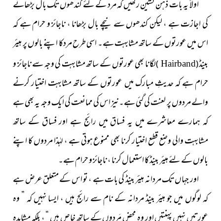
اولاً یہ بات ذہن نشین رکھیں کہ مرد کے لئے کندھوں تک بال بڑھانے
کی اجازت ہے ، لیکن کندھوں سے نیچے بال بڑھانا ، ناجائز و حرام ہے کہ
اس میں عورتوں کے ساتھ مشابہت ہے۔ اسی طرح مردكا اپنے بالوں پر ہیئر
بینڈ
لگانا بھی عورتوں کے ساتھ مشابہت کی وجہ سے ناجائز و
)
(
Hairband
حرام ہے کہ حدیثِ مبارک میں عورتوں کے ساتھ مشابہت اختیار کرنے
والے مردوں پر لعنت کی گئی ہے۔نیز اس کی ممانعت کی ایک وجہ یہ بھی ہے
کہ ہمارے معاشرے میں یہ فساق میں رائج ہے اور فساق کے ساتھ
مشابہت والی وضع قطع اختیار کرنا بھی ممنوع ہوتی ہے ، لہٰذا مردوں کا اپنے
بالوں کے لئے ہیئر بینڈ کا استعمال کرنا ، ناجائز و حرام ہے۔
اور جہاں تک مردانہ ہیئر بینڈ کی بات ہے ، تو اس کے متعلق عرض ہے
کہ لوگوں میں جو ہیئر بینڈ مردانہ کے نام سے رائج ہیں ، ایسا نہیں کہ ” وہ
عورتیں نہیں پہنتیں اور وہ محض مَردوں کے ساتھ خاص ہیں “ ، بلکہ مشاہدہ