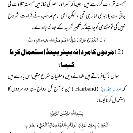
آہستہ قراءت کر رہے ہیں ، جیسا کہ ظہر اور عصر کی نماز میں آہستہ تلاوت کی
جاتی ہے یا جہری نماز ہی تھی ، لیکن ابھی امام صاحب نے قراءت شروع
نہیں کی تو مقتدی کو چاہئے کہ تکبیرِ تحریمہ کے بعد ثنا پڑھ لے۔
وَاللہ اَعْلَمُ
وَ رَسُوْلُہٗ اَعْلَم
عَزَّوَجَلَّ
صلَّی اللہ علیہ واٰلہٖ وسلَّم
( 2 ) مَردوں کا مردانہ ہیئر بینڈ استعمال کرنا
کیسا ؟
سوال : کیافرماتےہیں علمائےدین ومفتیانِ شرعِ متین اس بارےمیں
کہ
جن کا آج کل رواج ہے وہ مردوں کا
)
(
مردانہ ہیئر بینڈ
Hairband
استعمال کرنا کیسا ؟
بِسْمِ اللّٰہِ الرَّحْمٰنِ الرَّحِیْمِ
اَلْجَوَابُ بِعَوْنِ الْمَلِکِ الْوَھَّابِ اَللّٰھُمَّ ھِدَایَۃَ الْحَقِّ وَالصَّوَابِ