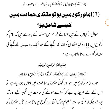
وَاللہ اَعْلَمُ
وَ رَسُوْلُہٗ اَعْلَم
عَزَّوَجَلَّ
صلَّی اللہ علیہ واٰلہٖ وسلَّم
( 3 ) امام رکوع میں ہو تو مقتدی جماعت میں
کیسے شامل ہو ؟
سوال : کیافرماتے ہیں علمائے کرام اس مسئلہ کے بارے میں کہ امام کو
اللہ اکبر
سبحٰن اللہ
رکوع میں پایا ، تو کیا مقتدی کو
کہنے کے بعد ایک بار
کہنے کی
مقدار کھڑے رہنا واجب ہے ؟
بِسْمِ اللّٰہِ الرَّحْمٰنِ الرَّحِیْمِ
اَلْجَوَابُ بِعَوْنِ الْمَلِکِ الْوَھَّابِ اَللّٰھُمَّ ھِدَایَۃَ الْحَقِّ وَالصَّوَابِ
جب امام رکوع میں ہو اور کوئی مقتدی جماعت میں شامل ہونا چاہے تو
اس کے لئے طریقہ یہ ہے کہ کھڑے ہونے کی حالت میں تکبیر کہےاور ثنا
پڑھے جبکہ امام کی حالت معلوم ہو کہ اتنی دیر رکوع میں لگا دے گا کہ مقتدی کو