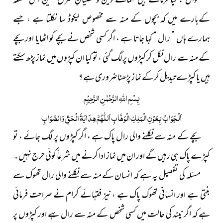
سوال : کیا فرماتے ہیں علمائے دین و مفتیانِ شرع متین اس مسئلہ
کےبارے میں کہ بچوں کے منہ سے مخصوص لیکوڈ سا نکلتا ہے ، جسے
ہمارے ہاں ” رال “ کہا جاتا ہے ، اگر کسی شخص نے بچے کو اٹھایا اور بچے
کے منہ سے رال نکل کر کپڑوں پر لگ گئی ، تو کیا ان کپڑوں میں نماز پڑھ سکتے
ہیں یا کپڑے تبدیل کر کے نماز پڑھنا ضروری ہے ؟
بِسْمِ اللّٰہِ الرَّحْمٰنِ الرَّحِیْمِ
اَلْجَوَابُ بِعَوْنِ الْمَلِکِ الْوَھَّابِ اَللّٰھُمَّ ھِدَایَۃَ الْحَقِّ وَالصَّوَابِ
بچے کے منہ سے نکلنے والی رال پاک ہے ، اگر کپڑوں پر لگ جائے ، تو
کپڑے پاک ہی رہیں گے اور ان میں نماز ادا کرنے میں شرعاً کوئی حرج نہیں۔
مسئلہ کی تفصیل یہ ہے کہ انسان کے منہ سے نکلنے والی رال تھوک سے
بنتی ہے اور انسانی تھوک پاک ہے ، نیز فقہائے کرام نے صراحت فرمائی
ہے کہ اگر نیند کی حالت میں کسی شخص کے منہ سے رال بہے اور کپڑوں پر