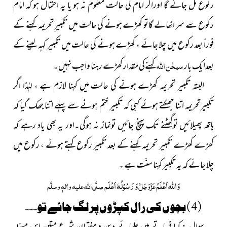
رکوع مل جائے گا اوراگر امام کی حالت معلوم نہ ہو یا یہ احتمال ہو کہ امام
رکوع سے سر اٹھالے گاتو کھڑے ہونے کی حالت میں تکبیر ِتحریمہ کہنے کے
فوراً بعد رکوع میں چلا جائے ، کھڑے ہونے کی حالت میں تکبیر کہہ لینے کے
سبحٰن اللہ
بعدایک بار
کہنےکی مقدار کھڑے رہنا واجب نہیں۔
البتہ تکبیر تحریمہ کھڑے ہونے کی حالت میں کہنا لازم ہے ، لہٰذا اگر
تکبیرتحریمہ اتنا جھکتے ہوئے کہی کہ تکبیر ختم ہونے سے پہلے اتنا جھک گیا کہ
ہاتھ پھیلائیں توگھٹنے تک پہنچ جائیں تونماز نہ ہوگی۔اور یہ بھی یاد رہے کہ
کھڑے کھڑے تکبیر تحریمہ کہنے کے بعد تکبیر رکوع کہتے ہوئے ، رکوع میں
چلا جائے کہ یہ تکبیر کہنا سنّت ہے ۔
وَاللہ اَعْلَمُ
وَ رَسُوْلُہٗ اَعْلَم
عَزَّوَجَلَّ
صلَّی اللہ علیہ واٰلہٖ وسلَّم
( 4 ) بچوں کی رال کپڑوں پر لگ جائے تو۔۔۔