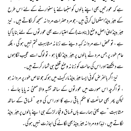
ہے کہ عورتیں بھی اپنے بالوں کو سنبھالنے یا سنوارنے کے لئے اس طرح
کے ہیئر بینڈ استعمال کرتی ہیں ، جو مرد حضرات مردانہ سمجھ کر لگاتے ہیں۔ نیز
ہیئر بینڈ اپنی اصلِ وضع
کے اعتبار سے بھی عورتوں کے لئے بنایا گیا
( بناوٹ )
ہے ، تو محض اسے مردانہ کہہ دینے سے زنانہ مشابہت ختم نہیں ہو گی ، بلکہ
عام طور پر جس مرد نے بالوں پر ہیئر بینڈ لگایا ہو ، تو لوگ اسے عجیب نگاہوں
سے دیکھتے اور اس کی حالت کو زنانہ وضع قطع ہی شمار کرتے ہیں۔
نیز اگر بالفرض کوئی ایسا ہیئر بینڈ مارکیٹ میں ہو کہ جو خاص طور پر مردانہ ہو
، تو اگرچہ اس صورت میں عورتوں کے ساتھ تشبہ والا معنیٰ نہ پایا جائے ،
لیکن پھر بھی ممانعت کا حکم باقی رہے گا اور اس کی وجہ ” فساق کے ساتھ
مشابہت “ ہے یعنی ہمارے ہاں فساق و فجار لڑکے ہی اپنے بالوں پر ہیئر بینڈ
لگاتے ہیں ، لہٰذا وہ مردانہ ہیئربینڈ بھی لگانے کی اجازت نہیں ہو گی۔