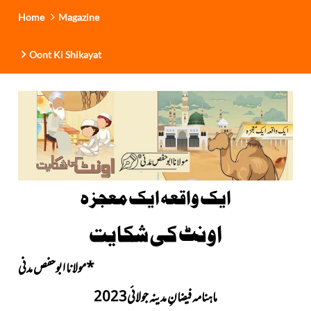
i
Home
Magazine
o
n
Oont Ki Shikayat
ایک واقعہ ایک معجزہ
اونٹ کی شکایت
*
مولانا ابوحفص مدنی
ماہنامہ فیضانِ مدینہ جولائی2023