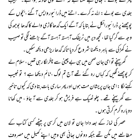
پھر سے بولے : بھائی مجھے لگتا ہے کہ آگے کوئی حادثہ ہوا ہے۔ صہیب
اللہ
جلدی سے بولے :
نہ کرے۔ اتنے میں ڈرائیور واپس آگئے ، بچّوں کے
پوچھنے پر ڈرائیور انکل نے بتایا کہ آگے ایک گدھا گاڑی والے کا گدھا بوجھ کی
وجہ سے گر گیا تھا ، کچھ دیر میں ٹریفک آہستہ آہستہ آگے بڑھنے لگی تو صہیب
نے کھڑکی سے باہر دیکھنا شروع کر دیا تاکہ گدھا ریڑھی دیکھ سکیں۔
گھر پہنچے تو امی جان صحن میں ہی بےچینی سے چکّر لگا رہی تھیں ، سلام لے
کر پوچھنے لگیں کہ کہاں رہ گئے تھے آج تم لوگ ، ٹائم دیکھا ہے ؟ تو خبیب
کہنے لگا : امی جان پریشان مت ہوں اور پھر ساری بات بتا دی کہ کیوں تاخیر
سے گھر پہنچے تھے۔ چلو ٹھیک ہے فریش ہو کر جلدی سے آ جاؤ ، میں کھانا
دوبارہ گرم کرتی ہوں۔
عصر کی نماز کے بعد دادا جان تو لان میں کرسی پر بیٹھے کسی کتاب کے
مطالعے میں مگن تھے جبکہ دونوں بھائی بھی وہیں اپنے کھیل میں مصروف