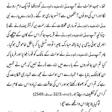
تھا۔ جب اونٹ نے آپ
صلَّی اللہ علیہ واٰلہٖ وسلَّم
کو دیکھا تو ایک دَم رونے
لگا اور اس کی دونوں آنکھوں سے آنسو جاری ہو گئے۔
( ہمارے پیارے نبی
صلَّی اللہ علیہ واٰلہٖ وسلَّم
تو ساری مخلوقات کے لئے رحمت بن کر تشریف لائے تھے )
چنانچہ آپ
صلَّی اللہ علیہ واٰلہٖ وسلَّم
نے قریب جا کر اس کے کان کے پیچھے کی
،
ابھری ہوئی ہڈی پر اپنا ہاتھ مبارک پھیرا تو وہ تسلی پا کر بالکل خاموش ہوگیا۔
پھر آپ
صلَّی اللہ علیہ واٰلہٖ وسلَّم
نے اونٹ کے مالک کو فوراً بلوایا اور فرمایا کہ
اللہ
کیا تم ان جانوروں کے بارے میں
سے ڈرتے نہیں کہ جس نے تمہیں
ان کا مالک بنایا ہے ؟ تمہارے اس اونٹ نے مجھ سے تمہاری شکایت کی
ہے کہ تم اس کو بھوکا رکھتے ہو اور اس کی طاقت سے زیادہ اس سے کام لے
کر اس کو تکلیف دیتے ہو۔
( ابوداؤد ، 3 / 32 ، حدیث : 2549 )
تو کیا پتا چلا اس واقعے سے بچو !