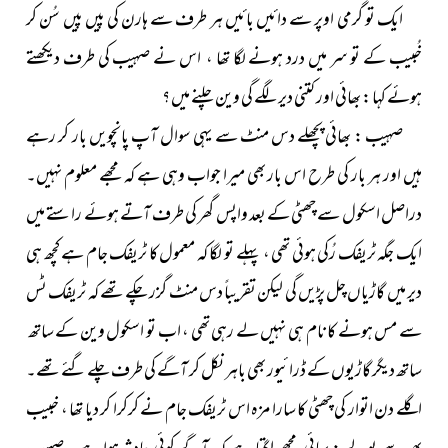
ایک تو گرمی اوپر سے دائیں بائیں ہر طرف سے ہارن کی پیں پیں سُن کر
خُبیب کے تو سر میں درد ہونے لگا تھا ، اس نے صہیب کی طرف دیکھتے
ہوئے کہا : بھائی اور کتنی دیر لگے گی وین چلنے میں ؟
صہیب : بھائی پچھلے دس منٹ سے یہی سوال آپ پانچویں بار کر رہے
ہیں اور ہر بار کی طرح اس بار بھی میرا جواب وہی ہے کہ مجھے معلوم نہیں۔
دراصل اسکول سے چھٹی کے بعد واپس گھر کی طرف آتے ہوئے راستے میں
ایک جگہ ٹریفک رُکی ہوئی تھی ، پہلے تو لگا کہ معمول کا ٹریفک جام ہے کچھ ہی
دیر میں گاڑیاں چل پڑیں گی لیکن تقریباً دس منٹ گزر چکے تھے کہ ٹریفک ٹس
سے مس ہونے کا نام ہی نہیں لے رہی تھی ، اب تو اسکول وین کے ساتھ
ساتھ دیگر گاڑیوں کے ڈرائیور بھی باہر نکل کر آگے کی طرف چلے گئے تھے۔
اگلے دن اتوار کی چھٹی کا سارا مزہ اس ٹریفک جام نے کرکرا کر دیا تھا ، خبیب