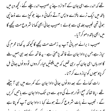
تھے کہ اندر سے امی جان کے آواز دینے پر صہیب اندر چلے گئے ، کچھ دیر میں
ہاتھ میں ایک ٹرے پکڑے واپس آتے دکھائی دیئے جو کپڑے سے ڈھانپی
ہوئی تھی خبیب جلدی سے بولے : صہیب بھائی ابھی کھانا شروع مت کیجیے گا
میں ابھی ہاتھ دھو کر آیا۔
صہیب : برائے مہربانی آپ یہ زحمت مت کیجیے گا کیونکہ یہ کھانا محرم کی
نیاز ہے جس پر دادا جان نے فاتحہ پڑھنی ہے ، یہ فاتحہ کے بعد ہی ہمیں ملے
گا اور ہاں امی جان کہہ رہی تھیں کہ میں پلیٹیں تیار کر دوں تو دونوں بھائی مل
کر پڑوسیوں کو نیاز دے کر آنا۔
رات کھانے کے بعد دونوں بھائی دادا جان کے کمرے میں ہی آ بیٹھے
تھے ، پتا تھا کہ صبح اتوار ہونے کی وجہ سے دیر تک دادا جان سے باتیں کریں
گے ، خبیب نے بات شروع کرتے ہوئے کہا : دادا جان آپ کو پتا ہے