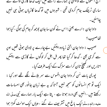
آج اسکول سے واپسی پر ہمارے راستے میں ایک گدھا گاڑی والے نے
ساری ٹریفک جام کردی تھی ، شہروں میں تو گدھا گاڑیاں ہونی ہی نہیں
چاہئیں۔
دادا جان : ارے بھئی ! اس نے کون سا جان بوجھ کر جام کی ہوگی ، کیا ہوا
تھا صہیب ؟
صہیب : دادا جان اتنی زیادہ اینٹیں بےچارے پر لادی ہوئی تھیں اوپر
سے گرمی بھی ، گدھا گر گیا تھا پھر مل جل کر لوگوں نے گاڑی سے اینٹیں
اتاریں اور کھینچ تان کر اسے سڑک کے ایک طرف کیا۔
پوری بات سُن کر دادا جان افسوس سے سر ہلانے لگے تھے اور کہا :
ایک تو ہم انسانوں کو سمجھ نہیں آتا کہ یہ بے زبان جانور بھی احساسات
رکھتے ہیں ، انہیں بھی درد ہوتا ہے ، پتا ہے ایک بار ہمارے نبی
صلَّی اللہ
علیہ واٰلہٖ وسلَّم
ایک باغ میں تشریف لے گئے ، وہاں ایک اونٹ کھڑا ہوا