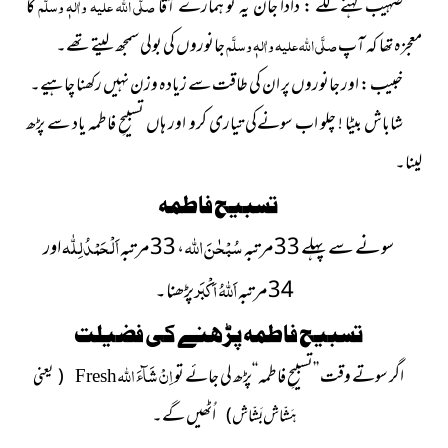
صہیب کہنے لگے : دادا جان یہ تو ہمارے آقا
صلَّی اللہ علیہ واٰلہٖ وسلَّم
کا
معجزہ تھا کہ آپ
صلَّی اللہ علیہ واٰلہٖ وسلَّم
جانوروں کی بولی سمجھ لیتے تھے۔
خبیب : اور جانوروں پر ان کی طاقت سے زیادہ وزن نہیں رکھنا چاہیے۔
شاباش بیٹا ! چلو اب سونےکی تیاری کرو اور ہاں تسبیحِ فاطمہ یاد سے پڑھ
لینا۔
تسبیح فاطمہ
سُبْحٰنَ اللّٰہ
اَلْحَمْدُلِلّٰہ
سونے سے پہلے 33مرتبہ
، 33مرتبہ
اور
اَللّٰہُ اَکْبَر
34مرتبہ
پڑھنا۔
تسبیح فاطمہ پڑھنے کی فضیلت
اِنْ شَآءَ اللہ
اگر سوتے وقت ’’تسبیحِ فاطمہ‘‘پڑھ لی جائے تو
( یعنی
Fresh
اُٹھیں گے۔
ہَشّاش بَشّاش )