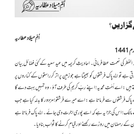
گزاریں؟
اُمِّ میلاد عطاریہ
144
فطر کی نعمت عطا فرمائی۔ احادیثِ کریمہ میں عیدِ سعید کے کئی فضائل بیان
اللہ
تی ہے تو
پاک فرشتوں کو بھیجتا ہے جو زمین پر اتر کرراستوں کے کناروں پر
 ہیں : اے اُمّتِ محمدیہ! اپنے ربِِّ کریم کی طرف آؤ ، وہ تمہیں بہت دے گا
ہ
پاک فرشتوں سے فرماتا ہے : اے میرے فرشتو! مزدور کا بدلہ کیا ہے جب
اللہ
ے مالک! اس کی جزا یہ ہے کہ اسے پوری اجرت دی جائے۔
پاک فرماتا ہے
ان کے رمضان میں روزے رکھنے اور قیام کرنے کا ثواب بنادیا۔