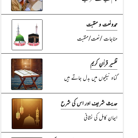
حمدونعت و منقبت
مناجات /نعت/منقبت
تفسیر قراٰنِ کریم
گناہ نیکیوں میں بدل جاتے ہیں
حدیث شریف اور اس کی شرح
ایمانِ کامل کی نشانی