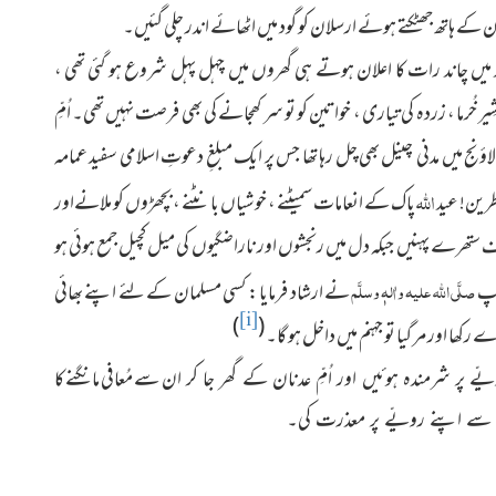
 کے ہاتھ جھٹکتے ہوئے ارسلان کو گود میں اٹھائے اندر چلی گئیں۔
‘مساجِد میں چاند رات کا اعلان ہوتے ہی گھروں میں چہل پہل شروع ہو گئی تھی ،
ُرما ، زردہ کی تیاری ، خواتین کو تو سر کھجانے کی بھی فرصت نہیں تھی۔ اُمِّ
لاؤنج میں مدنی چینل بھی چل رہا تھا جس پر ایک مبلغِ دعوتِ اسلامی
سفید عمامہ
اللہ
ظرین! عید
پاک کے انعامات سمیٹنے ، خوشیاں بانٹنے ، بچھڑوں کو ملانےاور
ستھرے پہنیں جبکہ دل میں رنجشوں اور ناراضگیوں کی میل کچیل جمع ہوئی ہو
صلَّی اللہ علیہ واٰلہٖ وسلَّم
آپ
نے ارشاد فرمایا : کسی مسلمان کے لئے اپنے بھائی
[i]
)
(
ھا اور مر گیا تو جہنم میں داخل ہو گا۔
سے مُعافی مانگنے کا
ے پر شرمندہ ہوئیں اور اُمِّ عدنان کے گھر جا کر ان
ان سے اپنے رویّے پر معذرت کی۔