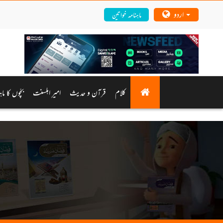
اردو
ماہنامہ خواتین
کلام
قرآن و حدیث
امیرِ اہلسنت
بچّوں کا ما