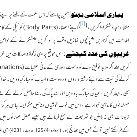
پیاری اسلامی بہنو!
ہمیں چاہئے کہ اس نعمت کے ملنے پر اپنے ر
[i]
)
(
مثلاً : سجدۂ شکر ادا کریں ،
اپنے
اعضاء
(
Body Parts
)
کو
نیکی کے کام
اطاعت میں گزاریں
*
پانچوں نمازیں وقت پر ادا کریں
*
شکرانے کے نوافل 
غریبوں کی مدد کیجئے :
اس موقع پر اپنی زکوٰۃ و صدقات میں غر
اللہ
کریں
اگر مزید توفیق دےتو دعوتِ اسلامی کے مدنی عطیات
(
onations
کرنے کی نیّت سے اپنے رشتہ داروں اور دوست و احباب کو مبارکباد دیں۔ خدانخو
اللہ
بھی رابطہ کریں ، عید کی مبارک باد دیں اور
پاک کی رضا حاصل کرنے کے لئے
مسلمانوں کا مذہبی تہوار ہے ، اس میں خوب خوشیاں منائیں مگر ایسا لباس ہرگز نہ
زیورات بھی نہ پہنیں جو شریعت نے منع فرمائے ہیں جیسے بعض صورتوں میں جھان
کےفِرِشتے نہیں آتے جس میں جھانج ہو۔
اسی ط
(ابوداؤد ، 4 / 125 ، حديث : 4231)