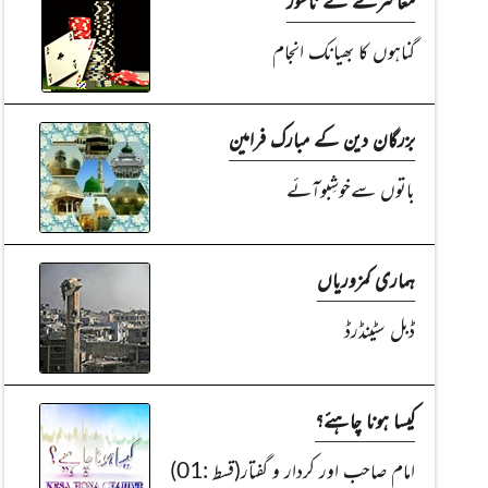
گناہوں کا بھیانک انجام
بزرگان دین کے مبارک فرامین
باتوں سےخوشِبوآئے
ہماری کمزوریاں
ڈبل سٹینڈرڈ
کیسا ہونا چاہئے؟
امام صاحب اور کردار و گفتار(قسط :01)