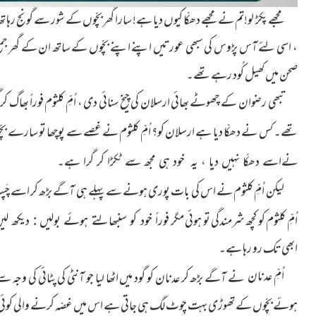
مجھے پکڑ لو!تم نے مجھے دھکّا کیوں دیا ہے! سارا گھر بچّوں کے شور سے گونج رہا 
، اسی لئے آس پڑوس کی سبھی عورتیں اپنے اپنے بچّوں کے ساتھ ان کے گھر جمع تھی
صحن میں کھیل کُود رہے تھے۔
تبھی رضوان کے چھوٹے بھائی ارسلان کی چیخ سنائی دی ، اُمِّ کلثوم فوراً بھاگ کر گئی
تھے۔ کس نے دھکّا دیا ہے ارسلان کو؟ اُمِّ کلثوم نے غصے سے پوچھا تو سارے بچ
نےاسے دھکّا نہیں دیا ، یہ خود ہی مجھ سے ٹکڑا کر گرا ہے۔
لیکن اُمِّ کلثوم نے اس کی بات پوری ہونے سے پہلے ہی آگے
بڑھ کر اسے چَ
اُمِّ کلثوم کو کچھ شرمندگی تو ہوئی مگر
فوراً خود کو سنبھالتے ہوئے بولیں : دیکھ
ابھی تک رو رہا ہے۔
اُمِّ عدنان
نے آگے بڑھ کر عدنان کو گود میں اٹھا لیا جو آنٹی کی پٹائی کی وجہ س
ہوئے بچّوں کے تھوڑی بہت چوٹ لگ ہی جاتی ہے اس میں غصّہ کرنے والی کوئی بات 