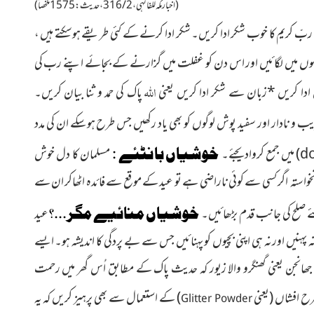
(اخبار مکہ للفاکہی ، 2 / 316 ، حدیث : 1575ملخصاً)
بِّ کریم کا خوب شکر ادا کریں۔ شکر ادا کرنے کے کئی طریقے ہوسکتے ہیں ،
وں میں لگائیں اور اس دن کو غفلت میں گزارنے کے بجائے اپنے رب کی
اللہ
ادا کریں
*
زبان سے شکر ادا کریں یعنی
پاک کی حمد و ثنا بیان کریں۔
یب و نادار اور سفید پوش لوگوں کو بھی یاد رکھیں جس طرح ہوسکے ان کی مدد
d
)
میں
جمع کروادیجئے۔
خوشیاں بانٹئے :
مسلمان کا دل خوش
استہ اگر کسی سے کوئی ناراضی ہے تو عید کے موقع سے فائدہ اٹھاکر ان سے
 صلح کی جانب قدم بڑھائیں۔
خوشیاں منائیے مگر
...
؟
عید
 پہنیں اورنہ ہی اپنی بچیوں کو پہنائیں جس سے بے پردگی کا اندیشہ ہو۔ ایسے
جن یعنی گھنگرو والا زیور
کہ حدیث پاک کے مطابق اُس گھر میں رحمت
رح
افشاں
(یعنی
)
کے استعمال
سے بھی پرہیز کریں کہ یہ
Glitter Powder