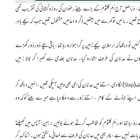
تھا ، دَرْاَصل آج اُمِّ کلثوم کے بڑے بیٹے رضوان کی روزہ کُشائی کی تقریب تھی
ں۔ مائیں تو کمرے میں بیٹھیں ذِکْر و دُعا میں مشغول تھیں جب کہ بچے باہر
ں تو دیکھا کہ ارسلان نیچے زمین پر گِرا ہوارو رہا تھا ، باقی بچّے دُور دُور کھڑے
ّوں
نے عدنان کی طرف اشارہ کیا۔ عدنان جلدی سے گھبرا کر بولا : میں
پت
(
)
لگا دی ، اتنے میں عدنان کی امّی بھی وہیں آچکی تھیں ، انہیں دیکھ کر
Slap
اتنے زور سے دھکّا دیا ہے میرے بیٹے کو کہ وہ
 لیں اپنے لاڈلے کے کام ،
ے رو رہا تھا اور اُمِّ کلثوم کو مخاطب کرتے ہوئے بولیں : بہن! آپس میں کھیلتے
نہیں ہے ، پھر بھی میں عدنان کی طرف سے مُعافی مانگتی ہوں۔ اتنا کہہ کر