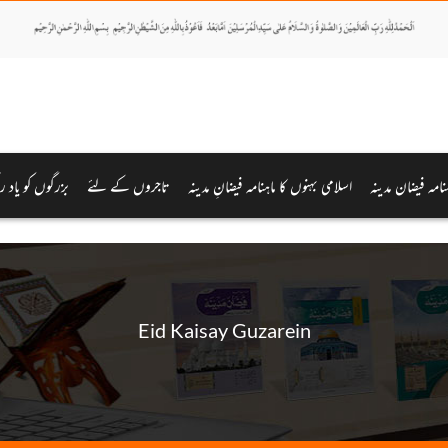
ہنامہ فیضان مدینہ
اسلامی بہنوں کا ماہنامہ فیضانِ مدینہ
تاجروں کے لئے
بزرگوں کو یاد ر
Eid Kaisay Guzarein