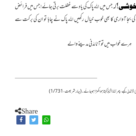
اللہ
خوشی!
کہ جس میں
پاک کی یاد سے غفلت برتی جائے! جس میں فرائض
اللہ
ی بجا آواری کا بھی خوب خیال رکھیں
پاک نے چاہا تو ان کی برکت سے
ِرے خواب میں تو آنا مَدَنی مدینے والے
َ الْاَعْلٰی
اَللہُ اَکْبَرْ
کہے، پھر
کہتاہوا کھڑا ہو جائے۔ (بہار شریعت، 1/731)
Share