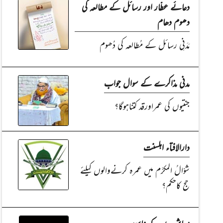
دعائے عطّار اور رسائل کے مطالعہ کی
دھوم دھام
مَدَنِی رسائل کے مُطالعہ کی دُھوم
مدنی مذاکرے کے سوال جواب
جنتیوں کی عمراورقد کتناہوگا؟
دارالافتاء اہلسنت
شوّالُ المکرَّم میں عمرہ کرنےوالوں کیلئے
حج کاحکم؟
معاشرے کے ناسور