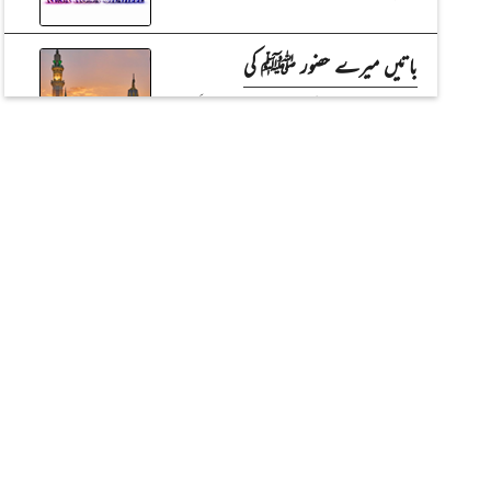
باتیں میرے حضور ﷺ کی
طاقتِ مصطفٰے صلَّی اللہ علیہ واٰلہٖ وسلَّم
العلم نور
وقت گزرجائے گا
کتاب زندگی
مہینے کے آخری دن
آخر درست کیا ہے؟