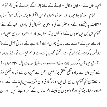
اُمِّ عدنان نے ارسلان کا گال سہلانے کے لئے ہاتھ آگے بڑھائےلیکن اُمِّ کلثوم ان
’’تمام اسلامی بھائیوں اور اسلامی بہنوں کو عِیدُ الفِطْر کا چاند مبارک ہو!‘
اعتکاف پہ بیٹھنےوالے مرد حضرات کی واپسی پر استقبال کی تیاری ، عید کے لئے شِیر خ
کلثوم بھی کچن میں سویّوں کے ڈونگوں پر کٹا ہوا پستہ بادام وغیرہ سجا رہی تھیں اور 
باندھے عید کے حوالے سے یہ مدنی پھول ارشاد فرما رہے تھے : مدنی چینل کے نا
روٹھوں کو منانے کا موقع ہے ، کتنی عجیب بات ہے کہ ہم کپڑے تو نئے اور صاف 
رسولُ
اللہ
صلَّی اللہ علیہ واٰلہٖ وسلَّم
، آئیے میں آپ کو
کی حدیثِ پاک سناتا ہوں ، 
سے تین دن سے زیادہ قطع تعلقی جائز نہیں ، جس نے تین دن سے زیادہ تعلق توڑے رک
یہ سنتے ہی اُمِّ کلثوم دل ہی دل میں روزہ کُشائی والی تقریب میں
اپنائے گئے رویّ
ارادہ کر لیا۔ چنانچہ وہ خود سویّوں کی پلیٹ
اُمِّ عدنان کے گھر دینے گئیں اور 