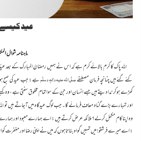
عید کیسے 
ماہنامہ شوال المکرم 1
اللہ
پاک کا کرم بالائے کرم ہے کہ اس نے ہمیں رمضانُ المبارک کے بعد عیدُ ال
صلَّی اللہ علیہ واٰلہٖ وسلَّم
کئے گئے ہیں چنانچہ فرمانِ مصطفےٰ
ہے : جب عید کی صبح ہو
کھڑے ہوکر ندا دیتے ہیں جسے انسان اور جنّ کے سوا تمام مخلوق سنتی ہے ، وہ کہتے
الل
اور تمہارے بڑے گناہ معاف فرمائے گا۔ جب لوگ عیدگاہ میں آجاتے ہیں تو
وہ اپنا کام مکمل کرلے؟ ملائکہ عرض کرتے ہیں : اے ہمارے معبود اور ہمار
: اے میرے فرشتو! میں تمہیں گواہ بناتاہوں کہ میں نے اپنی رضا اور مغفرت کو