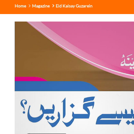
Home
Magazine
Eid Kaisay Guzarein