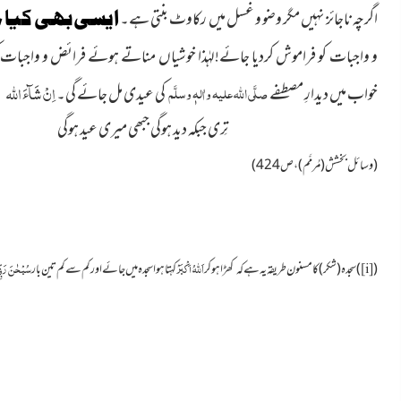
اگرچہ ناجائز نہیں مگر وضو و غسل میں رکاوٹ بنتی ہے۔
ایسی بھی کیا 
و واجبات کو فراموش کردیا جائے!لہٰذا خوشیاں مناتے ہوئے فرائض و واجبات ک
اِنْ شَآءَ
اللہ
صلَّی اللہ علیہ واٰلہٖ وسلَّم
خواب میں دیدارِ مصطفے
کی عیدی مل جائے گی۔
تِری جبکہ دید ہوگی جبھی میری عید ہوگی م
(وسائل بخشش(مُرمَّم) ، ص424)
اَللہُ اَکْبَرْ
سُبْحٰنَ رَبِّی
(
)سجدہ (شکر) کا مسنون طریقہ یہ ہے کہ
کھڑا ہو کر
کہتا ہوا سجدہ میں جائے اور کم سے کم تین بار
[i]