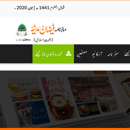
شوال المکرم 1441 ھ | جون 2020 ء
کھئے
سفر نامہ
آرکائیو
مصنفین
شمارہ ڈاؤن لوڈ کیجئے