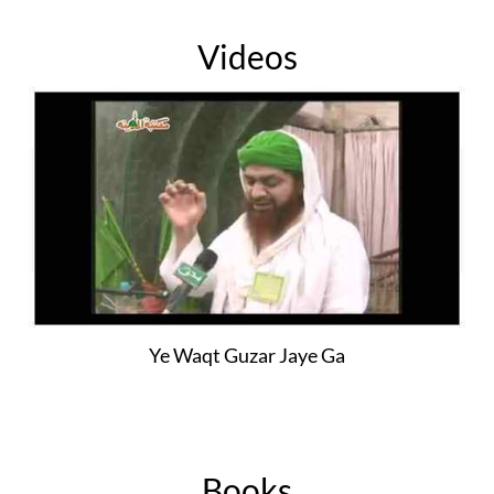
Videos
Ye Waqt Guzar Jaye Ga
Books