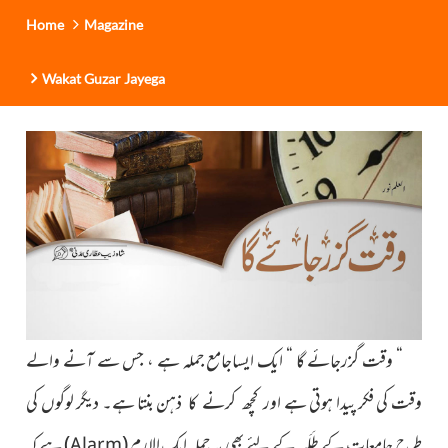
Home
Magazine
Wakat Guzar Jayega
“ وقت گزرجائے گا
“ ایک ایساجامع جملہ ہے ، جس سے آنے والے
وقت کی فکر پیدا ہوتی ہے ا
ذہن بنتا ہے۔ دیگر
لوگوں
کی
ور کچھ کرنے کا
طرح جامعات کے طَلَبہ کے لئے بھی یہ جملہ ایک الارم
(
)
ہے کہ
Alarm