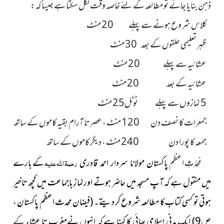
ذہن بنایا جائے تو مطالعہ کے لئے خاصہ وقت
نکل
سکتا ہے جیسا کہ :
کلاس شروع ہونے سے پہلے 20 منٹ
ظہر تعلیمی حلقوں کے بعد 30 منٹ
عشائیہ سے پہلے 20 منٹ
عشائیہ کے بعد 20 منٹ
5 نمازوں سے پہلے ٹوٹل25 منٹ
جمعرات کا نصف دن 120 منٹ ، عصر تا آرام بقیہ کاموں کے ساتھ
جمعہ کا پورا دن 240 منٹ ، دیگر کاموں کے ساتھ
مُحدّثِ اعظم
رحمۃ اللہ علیہ
کے بارے
پاکستان مولانا سردار احمد قادری
میں منقول ہے کہ آپ مسجد میں حاضر ہوتے اورنمازِ باجماعت میں کچھ تاخیر
ہوتی تو کسی کتاب کا مطالعہ شروع کر دیتے۔
(فیضان محدث اعظم پاکستان ،
ص9)
ایک مدنی اسلامی بھائی کا کہنا ہے کہ انہوں نےمغرب تا عشاء
کے