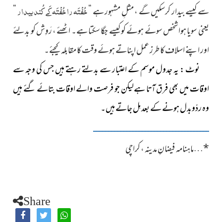
خُفْتَہ را خُفْتَہ کَے کُند بیدار
سے کیسے بیدار کرسکیں گے ، مثلِ مشہور ہے “
“
یعنی سویا ہوا شخص سوئے ہوئے کو کیسے جگا سکتا ہے۔ اٹھئے ، رَوِش کو بدلئے
اور اپنے اسلاف کا طرز عمل اپناتے ہوئے وقت کا مقابلہ کیجئے۔
نوٹ : یہ جدول موسم کے اعتبار سے بدلتے رہتے ہیں جس کی وجہ سے
اوقات میں بھی فرق آتا ہےلیکن جو فرصت والے اوقات بتائے گئے ہیں
وہ ردّوبدل ہونے کے بعد مِل جاتے ہیں۔
ــــــــــــــــــــــــــــــــــــــــــــــــــــــــــــــــــــــــــــــ
*
…
ماہنامہ فیضانِ مدینہ ، کراچی
Share