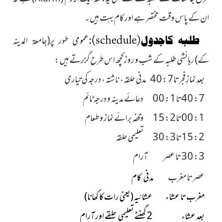
ان کے پاس وقت مختصر ہے اور کام بہت ہیں۔
طلبہ کاجدول(
schedule
):
عمومی طور پر
(جامعۃ المدینہ
کے)
رہائشی طلبہ کے شب و روز کچھ اس طرح گزرتے ہیں :
بعدِ نمازِ فجرتا7 : 40 مدنی حلقہ ، ناشتہ ، درجہ کی تیاری
7 : 40تا1 : 00 دعائے مدینہ و درجہ ٹائم
1 : 00تا2 : 15 وقفہ برائے نماز و طعام
2 : 15تا3 : 30 تعلیمی حلقہ
3 : 30 تا عصر آرام
عصر تا مغرب
مدنی کام
مغرب تا عشاء عشائیہ
(یعنی رات کا کھانا)
بعد عشاء 2 گھنٹے تعلیمی حلقے اور آرام