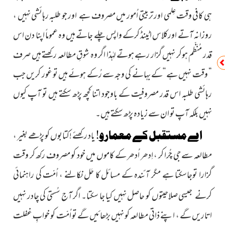
ہی کافی وقت عِلمی اور تربیتی اُمور میں مصروف ہے
اور جو طلبہ رہائشی نہیں ،
روزانہ آتے اورکلاس اٹینڈ کرکے واپس چلے جاتے ہیں وہ عموماً اپنا دن اس
قدر مُنَظّم ہوکر نہیں گزار رہے ہوتے لہٰذا اگر وہ شوقِ مطالعہ رکھتے ہیں صرف
“ وقت نہیں ہے ‘‘کے بہانے کی وجہ سے رُکے ہوئے ہیں تو غور کریں جب
رہائشی طلبہ اس قدر مصروفیت کے باوجود اتنا کچھ پڑھ سکتے ہیں تو آپ کیوں
نہیں بلکہ آپ تو ان سے زیادہ پڑھ سکتے ہیں۔
اے مستقبل کے معمارو!
یاد رکھئے !کتابوں کو پڑھے بغیر ،
مطالعہ سے جی چُرا کر ، اِدھر اُدھر کے کاموں میں خود کو مصروف رکھ کر وقت
گزارا توجاسکتا ہے مگر آئندہ کے مسائل کا حَل نکالنے ، اُمّت کی راہنمائی
کرنے
جیسی صلاحیتوں کو حاصل نہیں کیا جا سکتا۔ اگر آج سُستی کی چادر نہیں
اتاریں گے ، اپنے ذاتی مطالعہ کو نہیں بڑھائیں گے تو اُمّت کو خوابِِ غفلت