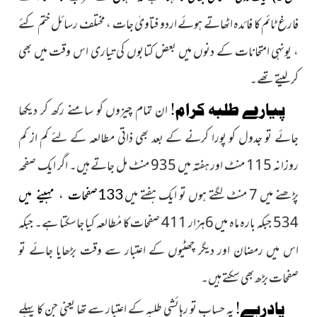
فارغ ٹائم کا فائدہ اٹھاتے ہوئے اردو فتاویٰ جات ، مختلف رسائل ختم کئے
، یونہی امتحانات کے دنوں میں بعض کتابوں کی تیاری اس وقت میں بھی
کرلیتے تھے۔
پیارے طلبہ کرام!
ان تمام چیزوں کو سامنے رکھ کر دیکھا
جائے تو جدول کو پورا کرنے کے بعد بھی ذاتی مطالعہ کے لئے کم از کم
روزانہ 115 منٹ اور ہفتہ میں 935 منٹ مل جاتے ہیں۔ اگر ایک صفحہ
پڑھنے میں 7 منٹ لگتے ہوں تو ایک ہفتے میں
133صفحات ، مہینے میں
534 جبکہ بارہ ماہ میں 6ہزار 411 صفحات کا مُطالعہ کیا جاسکتا ہے۔ جبکہ
اس میں رمضان اور دیگر چھٹیوں کے اعتبار سے وقت بڑھایا جائے تو
صفحات بڑھ بھی سکتے ہیں۔
یادرہے!
یہ حساب تو رہائشی طلبہ کے اعتبار سے تھا یعنی جن کا پہلے