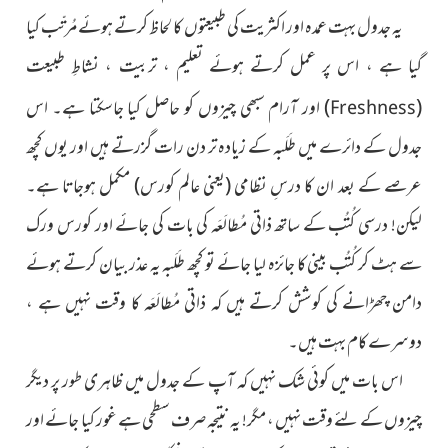
یہ جدول بہت عمدہ اور اکثریت کی طبیعتوں کا لحاظ کرتے ہوئے مُرتّب کیا
گیا ہے ، اس پر عمل کرتے ہوئے تعلیم ، تربیت ، نشاطِ طبیعت
(
)
اور آرام سبھی چیزوں کو حاصل کیا جاسکتا ہے۔ اس
Freshness
جدول کے دائرے میں طَلَبہ کے زیادہ تر دن رات گزرتے ہیں اور یوں کچھ
عرصے کے بعد ان کا درسِ نظامی
(یعنی عالم کورس)
مکمل ہوجاتا ہے۔
لیکن! درسی کُتُب کے ساتھ ذاتی مُطالَعَہ کی بات کی جائے ا
ور ک
ورس ورک
سے ہٹ کر کُتُب بینی کا جائزہ لیا جائے تو کچھ طَلَبہ یہ عذر بیان کرتے ہوئے
دامن چھڑانے کی کوشش کرتے ہیں کہ ذاتی مُطالَعَہ کا وقت نہیں ہے ،
دوسرے کام بہت ہیں۔
اس بات میں کوئی شک نہیں کہ آپ کے جدول میں ظاہری طور پر دیگر
چیزوں کے لئے وقت نہیں ، مگر! یہ نتیجہ صرف سطحی ہے غور کیا جائے اور