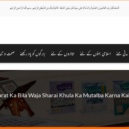
مدنی منے
اسلامی بہنوں کے لئے
تاجروں کے لئے
بزرگوں کو یاد رکھئے
صحت و تند
rat Ka Bila Waja Sharai Khula Ka Mutalba Karna Ka