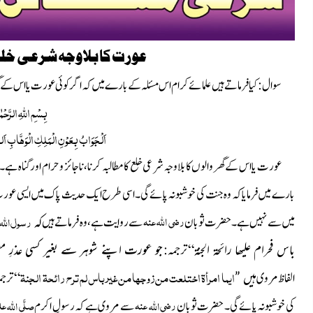
عورت کا بلاوجہ شرعی خلع
سوال:کیا فرماتے ہیں علمائے کرام اس مسئلہ کے بارے میں
کہ اگر کوئی عورت یا اس کے گ
بِسْمِ اللّٰہِ الرَّحْم
اَلْجَوَابُ بِعَوْنِ الْمَلِکِ الْوَھَّابِ اَلل
عورت یا اس کے گھر والوں کا بلا وجہ شرعی خلع کا مطالبہ کرنا، ناجائز و حرام اور گناہ ہے۔
بارے میں فرمایا کہ وہ جنت کی خوشبو نہ پائے گی۔ اسی طرح ایک حدیث پاک میں ایسی عورت کو
رضی اللہ عنہ
رسول
اللہ
کہ
میں سے نہیں ہے۔ حضرت ثوبان
سے روایت ہے، وہ فرماتے ہیں
باس فحرام علیھا رائحۃ
الجنۃ
جو عورت اپنے شوہر سے بغیر کسی عذرِ 
“
ترجمہ:
ایما امرأۃ اختلعت من زوجھا من غیر باس لم ترح رائحۃ الجنۃ
ہیں ”
الفاظ مروی
“
ترجم
رضی
عنہ
صلَّی
علی
اللہ
اللہ
کی خوشبو نہ پائے گی۔
حضرت ثوبان
سے مروی ہے کہ رسولِ اکرم