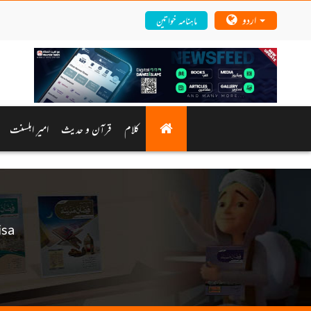
اردو
ماہنامہ خواتین
کلام
قرآن و حدیث
امیرِ اہلسنت
isa