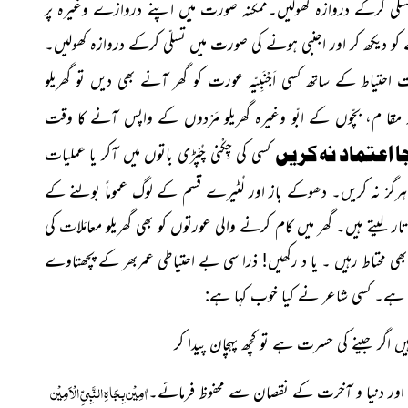
لّی
کرکے دروازہ کھولیں۔ممکنہ صورت میں اپنے دروازے وغیرہ
پر
 کو دیکھ کر اور اجنبی ہونے کی صورت میں تسلّی کرکے دروازہ کھولیں۔
یاط کے ساتھ کسی اَجْنَبِیّہ عورت کو گھر آنے بھی دیں تو گھریلو
اور مقا م، بچّوں کے ابّو وغیرہ گھریلو مَرْدوں کے واپس آنے کا وقت
کسی کی چِکْنی چُپْڑی باتوں میں آکر یا عملیات
ہرگز نہ کریں۔
دھوکے باز اور لُٹیرے قسم کے لوگ عموماً بولنے کے
ر لیتے ہیں۔ گھر میں کام کرنے والی عورتوں کو بھی گھریلو معامَلات کی
ی محتاط رہیں ۔ یا د رکھیں! ذرا سی بے احتیاطی عمربھر کے پچھتاوے
 ہے۔ کسی شاعر نے کیا خوب کہا ہے:
 اگر جینے کی حسرت ہے تو کچھ پہچان پیدا کر
اٰمِیْن بِجَاہِ النَّبِیِّ الْاَمِیْن
ے اور دنیا و آخرت کے نقصان سے محفوظ فرمائے۔