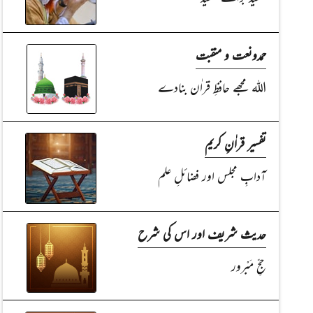
حمدونعت و منقبت
اللہ مجھے حافظِ قراٰن بنادے
تفسیر قراٰنِ کریم
آدابِ مجلس اور فضائلِ علم
حدیث شریف اور اس کی شرح
حجِّ مَبْرور