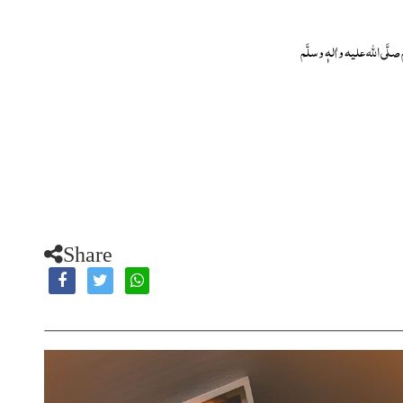
صلَّی اللہ علیہ واٰلہٖ وسلَّم
Share