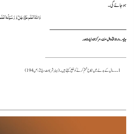
ہوجائے گی۔
وَ
اللہُ
اَعْلَم
عَزَّوَجَلَّ
وَ رَسُوْلُہٗ اَعْلَم
ــــــــــــــــــــــــــــــــــــــــــــــــــــــــــــــــ
٭
…دارالافتاءاہل سنت ،مرکزالاولیا ءلاہور
1۔۔۔ مال کے بدلے میں نکاح ختم کرنے کو خلع کہتے ہیں
۔(بہارِ شریعت،ج 2،ص194)