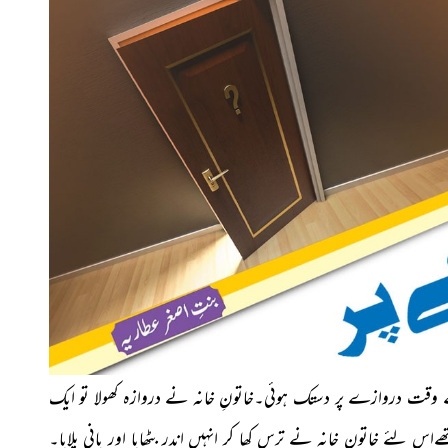
وقت دروازے پر دستک ہوئی۔خاتونِ خانہ نے دروازہ کھولا تو ایک
ے خاتونِ خانہ نے ترس کھا کر انہیں اندر بٹھایا اور پانی پلایا۔