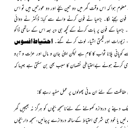
سے معلوم ہوا کہ اس وقت گھر میں دو تین بچّے اور دو عورتیں ہیں تو اس
فون بجنے لگا۔ بڑھیا نے فون کرنے والے سے کہا: ڈاکٹر نے دوائی
 بڑھیا کے فون پر بات کرنے کے کچھ ہی دیر بعد اس کے ساتھی ڈاکو
احتیاط افسوس
دی، زیورات اور قیمتی اشیاء لوٹ کر لے گئے۔
ے کوپانی پلانا ثواب کا کام ہے
لیکن اپنی جان و مال اور عزّت و آبرو
ی کرتے ہوئے بےاحتیاطی نقصان کا سبب بھی بن سکتی ہے جیسا کہ
ی حفاظت کے لئے ان مدنی پھولوں پر عمل مفید رہے گا:
ک دینے پر دروازہ کھولنے کے لئےناسمجھ بچّوں کو ہرگز نہ بھیجیں گھر
ں سے لیں یا خود ہی شرعی احتیاط کےساتھ دروازے پرجائیں،سمجھ دار بچّوں