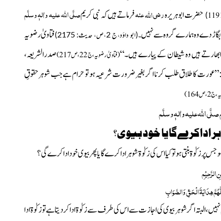
رضی
عنہ
صلَّی اللہ علیہ واٰلہٖ وسلَّم
اللہ
حضرت ابوہریرہ
فرماتے ہیں کہ نبی کریم
بگاڑ دے وہ ہمارے گروہ سے نہیں
فتاویٰ رضویہ
(ابو داؤد،ج 2،ص، حدیث: 2175)
۔
ر ابھارتے ہیں وہ شیطان کے پیارے ہیں۔“
صدرالشریعہ،
(فتاویٰ رضویہ،ج 22،ص217)
”عورت کا طلاق طلب کرنا اگر بغیر ضرورت شرعیہ ہو تو حرام ہےجب شوہر حقوقِ
2،ص164)
َعْلَم صلَّی اللہ علیہ واٰلہٖ وسلَّم
ر اداکرےگایا خود بیوی؟
 جس پر زکوٰۃ بنتی ہو تو کیا اس کی زکوٰۃ شوہر ادا کرے گا یا پھر بیوی خود ادا کرے گی؟
نِ الرَّحِیْمِ
ّٰھُمَّ ھِدَایَۃَ الْحَقِّ وَالصَّوَابِ
زم نہیں، البتہ اگر شوہر بیوی کی اجازت سے اس کی طرف سے زکوٰۃ ادا کردیتا ہے تو زکوٰۃ ادا