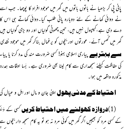
پانی پی کر بڑھیا نے باتوں باتوں میں گھر میں موجود افراد کا پوچھا۔ جب ا
نے دوائی کھانے کے لئے دوبارہ پانی طلب کیا۔دوائی کھاتے ہی اس کا 
دے دی ہے،کیپسول نہیں ہیں، تین چھوٹی گولیاں اور دو بڑی گولیاں ہیں۔
گھر میں گُھس آئے، عورتوں اور بچّوں کو یرغمال بناکر گھر میں موجود نق
سے بہتر ہے
پیاری اسلامی بہنو! کسی ضرورت مند کی مدد کرنا یا پیاس
کی حفاظت کیلئے سمجھداری سے کام لینا بھی ضروری ہے۔ بَسا
اوقات ہمدرد
مذکورہ واقعہ میں ہوا۔
احتیاط کے مدنی پھول
اپنی جان و مال اور اہل و عیال ک
(1)دروازہ کھولنے میں احتیاط کریں
کسی کے دَسْت
کے کسی مرد کو بھیجیں اگر گھر میں کوئی مرد نہ ہو تو یہ کام سمجھ دار بچّو