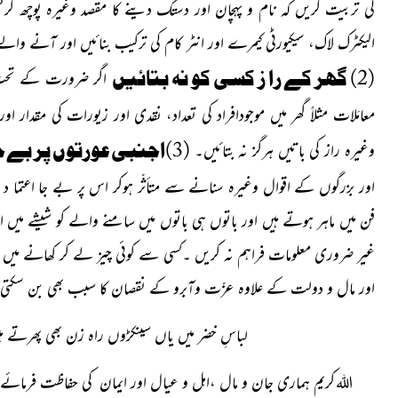
کی تربیت کریں کہ نام و پہچان اور دستک دینے کا مقصد وغیرہ پوچھ کرتس
الیکٹرک لاک، سیکیورٹی کیمرے اور انٹر کام کی ترکیب بنائیں اور آنے والے
(2) گھر کے را ز کسی کو نہ بتائیں
اگر ضرورت کے تحت احت
معامَلات مثلاً گھر میں موجودافراد کی تعداد، نقدی اور زیورات کی مقدار 
(3)اجنبی عورتوں پر بے جا اعتماد نہ کریں
وغیرہ راز کی باتیں
ہرگز نہ بتائیں۔
اور بزرگوں کے اقوال وغیرہ سنانے سے متأثّر ہوکر اس پر بے جا اعتما د 
فن میں ماہر ہوتے ہیں اور باتوں ہی باتوں میں سامنے والے کو شیشے میں اتا
غیر ضروری معلومات فراہم نہ کریں ۔کسی سے کوئی چیز لے کر کھانے میں بھ
اور مال و دولت کے علاوہ عزّت وآبرو کے نقصان کا سبب بھی بن سکتی
لباسِ خضر میں یاں سینکڑوں راہ زن بھی پھرتے ہیں
کریم ہماری جان و مال ،اہل و عیال اور ایمان کی حفاظت فرمائ
اللہ