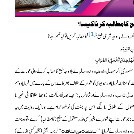
 کامطالبہ کرناکیسا؟
[1]
)
(
ھر والے بلا وجہِ شرعی خلع
کا مطالبہ کریں تو کیا حکم ہے؟
ٰنِ الرَّحِیْمِ
ّٰھُمَّ ھِدَایَۃَ الْحَقِّ وَالصَّوَابِ
صلَّی اللہ علیہ واٰلہٖ وسلَّم
حضور نبیِّ اکرم
نے بلا وجہ خلع کا مطالبہ کرنے والی عورت کے
 منافقہ فرمایا اور جو بیوی کو شوہر کے خلاف بھڑکائے اس کے بارے میں فرمایا وہ ہم
ایما امرأۃ
صلَّی اللہ علیہ واٰلہٖ وسلَّم
سألت زوجھا طلاقا فی غیر ما
نے ارشاد فرمایا:”
معقول کے طلاق مانگے اس پر جنت
کی خوشبو حرام ہے۔
اور ایک روایت میں یہ
مطالبہ)
ہ: جو عورت اپنے شوہر سے بغیر کسی عذر معقول کے خلع
(کا
کرے، تو وہ جنت
ہ واٰلہٖ وسلَّم
المختلعات هن المنافقات
نے فرمایا: ”
“
ترجمہ:یعنی
(بغیر کسی عذر کے)