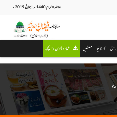
ذوالقعدۃالحرام 1440 ھ | جولائی 2019 ء
رستی
آرکائیو
مصنفین
شمارہ ڈاؤن لوڈ کیجئے
Au