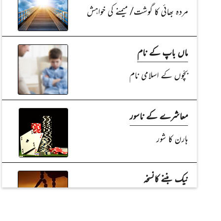
مردہ بھائی کا گوشت/ میمنے کی خواہش
ماں باپ کے نام
بچّوں کے اسلامی نام
معاشرے کے ناسور
ہارن کا شور
نیک بننے کانسخہ
آنکھوں میں آگ