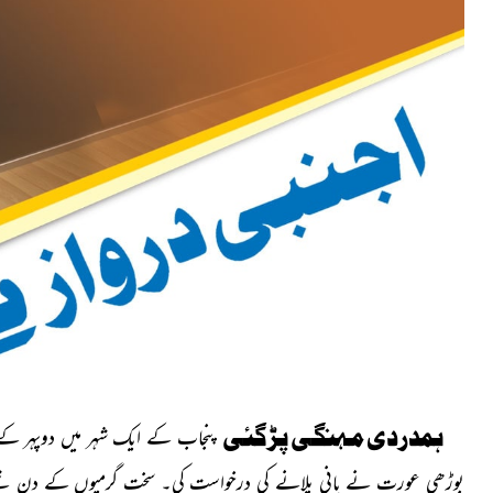
ہمدردی مہنگی پڑگئی
پنجاب کے ایک شہر میں دوپہر کے 
بوڑھی عورت نے پانی پلانے کی درخواست کی۔ سخت گرمیوں کے دن تھےاس لئ