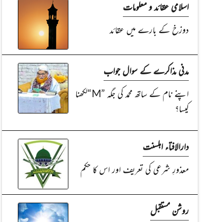
اسلامی عقائد و معلومات
دوزخ کے بارے میں عقائد
مدنی مذاکرے کے سوال جواب
اپنے نام کے ساتھ محمد کی جگہ ”M“لکھنا
کیسا؟
دارالافتاء اہلسنت
معذورِ شرعی کی تعریف اور اس کا حکم
روشن مستقبل