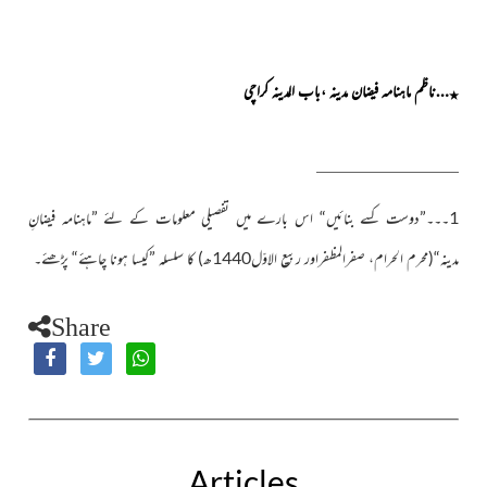
…ناظم ماہنامہ فیضان مدینہ ،باب المدینہ کراچی
٭
1۔۔۔”دوست کسے بنائیں“ اس بارے میں تفصیلی معلومات کے لئے ”ماہنامہ فیضانِ
مدینہ“(محرم الحرام، صفرالمظفراور ربیع الاوّل1440ھ) کا سلسلہ ”کیسا ہونا چاہئے“ پڑھئے۔
Share
Articles