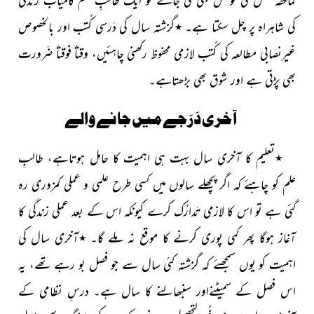
کی شاہراہ پر چل سکتا ہے۔
٭
گزشتہ سال کی دَرسی کُتب اور بالخصوص
غیرنصابی مطالعہ کی کُتب لازمی محفوظ رکھنی چاہئیں، وقتاً فوقتاً ضَرورت
بھی پڑتی ہے اور شوق بھی بڑھتاہے۔
آخری دَرَجے میں جانے والے
٭
تعلیم کا آخری سال بہت ہی اہمیت کا حامِل ہوتاہے، طالبِ
علم کو چاہئے کہ اگر پچھلے سالوں میں کسی طرح علمی و عملی کمزوری رہ
گئی ہے تو اس کا لازمی تَدارُک کرے کیونکہ اس کے بعد عملی زندگی کا
آغاز ہوگا پھر کمی پوری کرنے کا موقع نہ ملے گا۔
٭
آخری سال کی
اہمیت کو یوں سمجھئے کہ گزشتہ کئی سال سے جو فصل بو رہے تھے، یہ
اس فصل کے سمیٹنےاور سنبھالنے کا سال ہے۔ درسِ نظامی کے