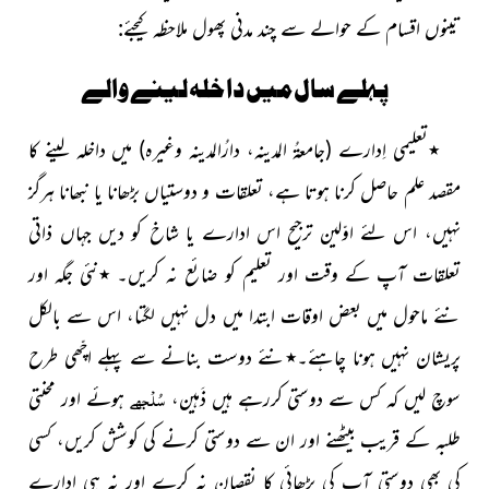
تینوں اقسام کے حوالے سے چند مدنی پھول ملاحظہ کیجئے:
پہلے سال میں داخلہ لینے والے
٭
تعلیمی اِدارے
(جامعۃُ المدینہ، دارُالمدینہ وغیرہ)
میں داخلہ لینے کا
مقصد علم حاصل کرنا ہوتا ہے، تعلقات و دوستیاں بڑھانا یا نبھانا ہرگز
نہیں، اس لئے اوّلین ترجیح اس ادارے یا شاخ کو دیں جہاں ذاتی
تعلقات آپ کے وقت اور تعلیم کو ضائع نہ کریں۔
٭
نئی جگہ اور
نئے ماحول میں بعض اوقات ابتدا میں دل نہیں لگتا، اس سے بالکل
پریشان نہیں ہونا چاہئے۔
٭
نئے دوست بنانے سے پہلے اچّھی طرح
سُلْجھے
سوچ لیں کہ کس سے دوستی کررہے ہیں ذَہین،
ہوئے اور محنتی
طلبہ کے قریب بیٹھنے اور ان سے دوستی کرنے کی کوشش کریں، کسی
کی بھی دوستی آپ کی پڑھائی کا نقصان نہ کرے اور نہ ہی ادارے