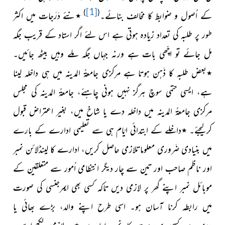
[1]
)
(
کے اُصول و ضوابط کا مخالف بنائے۔
٭
نئے دَرَجات میں اکثر
طور پر طلبہ کی تعداد زیادہ ہوتی ہے اس لئے اگر استاد کے قریب جگہ
مل جائے تو اچّھی بات ہے ورنہ جہاں
جگہ ملے وہیں بیٹھ جائیں۔
٭
بعض طلبہ کا ذَہن ہوتا ہے مرکزی جامعۃُ المدینہ میں ہی داخلہ لینا
ہے، ایسی حتمی سوچ ہرگز نہیں ہونی چاہئے، جامعۃُ المدینہ کی مجلس
مرکزی جامعۃُ المدینہ میں داخلہ دے یا شاخ میں، بغیر اعتراض قبول
کرلیجئے۔
٭
داخلے کے ابتدائی ایّام ہی سے تعلیمی ادارے کے بارے
میں بنیادی ضَروری معلومات
لازمی حاصل کریں، ادارے کا لینڈلائن نمبر
اور ناظم صاحب اور تین سے چار دیگر انتظامی اُمور سے متعلقین کے
موبائل نمبر اپنے گھر پر لازمی دیں تاکہ کسی بھی ایمرجنسی کی صورت
میں رابطہ کرنا آسان ہو۔ اسی طرح اپنے والد، بڑے بھائی یا