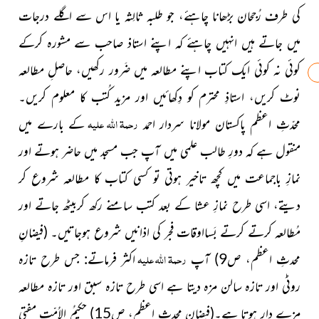
کی طرف رُجحان بڑھانا چاہئے، جو طلبہ ثالِثہ یا اس سے اگلے درجات
میں جاتے ہیں انہیں چاہئے کہ اپنے استاذ صاحب سے مشورہ کرکے
کوئی نہ کوئی ایک کتاب اپنے مطالعہ میں
ضَرور رکھیں، حاصلِ مطالعہ
نوٹ کریں، استاذِ محترم کو دِکھائیں
اور مزید کُتب کا معلوم کریں۔
رحمۃ
اللہ علیہ
محدّثِ اعظم پاکستان مولانا سردار احمد
کے بارے میں
منقول ہے کہ دورِ طالب علمی میں آپ جب مسجد میں حاضر ہوتے اور
نمازِ باجماعت میں کچھ تاخیر ہوتی تو کسی کتاب کا مطالعہ شروع کر
دیتے، اسی طرح نمازِ عشا کے بعد کتب سامنے رکھ کربیٹھ جاتے اور
مُطالعہ کرتے کرتے بَسااوقات فجر کی اذانیں شروع ہوجاتیں۔
(فیضانِ
رحمۃ اللہ علیہ
محدثِ اعظم، ص9)
آپ
اکثر فرماتے: جس طرح تازہ
روٹی اور تازہ سالن مزہ دیتا ہے اسی طرح تازہ سبق اور تازہ مطالعہ
مزے دار ہوتا ہے۔
(فیضانِ محدثِ اعظم، ص15)
حکیمُ الاُمّت مفتی