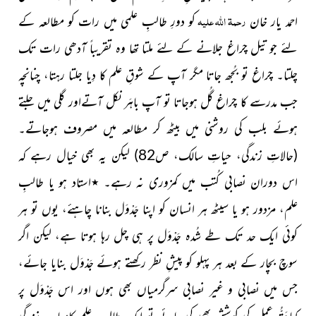
رحمۃ اللہ علیہ
احمد یار خان
کو دورِ طالبِ علمی میں رات کو مطالعہ کے
لئے جو تیل چراغ جلانے کے لئے ملتا تھا وہ تقریباً آدھی رات تک
چلتا۔ چراغ تو بُجھ جاتا مگر آپ کے شوقِ علم کا دِیا جلتا رہتا، چنانچہ
جب مدرسے کا چراغ گُل ہوجاتا تو آپ باہَر نکل آتےاور گلی میں جلتے
ہوئے بلب کی روشنی میں بیٹھ
کر مطالعہ میں مصروف ہوجاتے۔
(حالاتِ زندگی، حیاتِ سالک، ص82)
لیکن یہ بھی خیال رہے کہ
اس دوران نصابی کُتب میں کمزوری نہ رہے۔
٭
استاد ہو یا طالبِ
علم، مزدور ہو یا سیٹھ ہر انسان کو اپنا جَدْوَل بنانا چاہئے، یوں تو ہر
کوئی ایک حد تک طے شُدہ جَدْوَل پر ہی
چل رہا ہوتا ہے، لیکن اگر
سوچ بچار کے بعد ہر پہلو کو پیشِ نظر رکھتے ہوئے جَدْوَل بنایا جائے،
جس میں نصابی و غیر نصابی سرگرمیاں
بھی ہوں اور اس جَدْوَل پر
کماحَقُّہ عمل کی کوشش بھی کی جائے تو ایک طالبِ علم
کامیاب زندگی