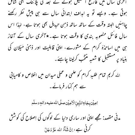
آخری سال میں فارغُ التحصیل ہونے کے بعد کی پلاننگ بھی شامل
ہوتی ہے۔ ویسے تو یہ اہداف ابتدائی سال سے ہی پیشِ نظر رکھنے
چاہئیں البتہ وقت کے ساتھ ساتھ ذہن تبدیل بھی ہوتا ہے، لہٰذا اس
سال فائنل منصوبہ بندی کا وقت ہوتا ہے۔
٭
آخری سال کے آغاز
ہی میں اساتذۂ کرام کے مشورے، اپنی قابلیت اور ذہنی مَیْلان کی
بنیاد پر مستقبل کا شعبہ منتخب کرلینا چاہئے۔
اللہ
کریم تمام طلبۂ
کرام کو علمی و عملی میدان میں اخلاص و کامیابی
سے ہم کِنار
فرمائے۔
صلَّی اللہ علیہ واٰلہٖ وسلَّم
اٰمِیْن بِجَاہِ النَّبِیِّ الْاَمِیْن
مدنی مقصد: مجھے اپنی اور ساری دنیا کے لوگوں کی اِصلاح کی کوشش
اِنْ شَآءَ
اللہ
عَزَّ
وَجَلَّ
کرنی ہے،