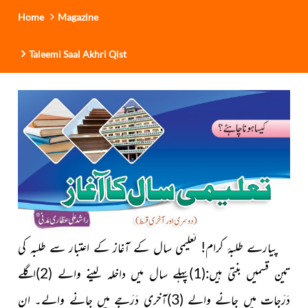
Home
Magazine
Taleemi Saal Akhri Qist
پیارے طلبۂ کرام! تعلیمی سال کے آغاز کے اعتبار سے طلبہ کی
تین قسمیں بنتی ہیں:(1)پہلے سال میں داخلہ لینے والے (2)اگلے
دَرَجات میں جانے والے (3)آخری دَرَجے میں جانے والے۔ ان