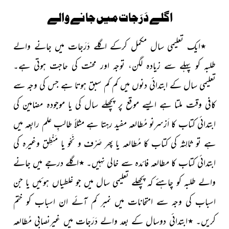
اگلے دَرَجات میں جانے والے
٭
ایک تعلیمی سال مکمل کرکے اگلے دَرَجات میں جانے والے
طلبہ کو پہلے سے زیادہ لگن، توجہ اور محنت کی حاجت ہوتی ہے۔
تعلیمی سال کے ابتدائی دنوں میں کم کم سبق ہوتا ہے جس کی وجہ سے
کافی وقت ملتا ہے ایسے موقع پر پچھلے سال کی یا موجودہ مضامین کی
ابتدائی کتاب کا اَزسرِنو مُطالعہ مفید رہتا ہے مثلاً طالبِ علم رابِعہ میں
ہے تو ثالِثہ کی کتاب کا مُطالعہ یا پھر صَرْف و نَحْو یا مَنْطِق وغیرہ کی
ابتدائی کتاب کا مطالعہ
فائدہ سے خالی نہیں۔
٭
اگلے درجے میں جانے
والے طلبہ کو چاہئے کہ پچھلے تعلیمی سال میں جو غلطیاں ہوئیں یا جن
اسباب کی وجہ سے امتحانات میں نمبر کم آئے
ان اسباب کو ختم
کریں۔
٭
ابتدائی دوسال کے بعد والے دَرَجات
میں غیرنصابی مُطالعہ