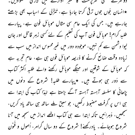
دوسرے کسی سرپرست کا نمبر ادارے میں لازمی لکھوادیں۔
٭
انسان جُوں جوں ترقی کرتا جارہا ہے، تَنَزُّلی کے اسباب بھی بڑھتے
جارہے ہیں، جس کی ایک عام سی مثال موبائل فون ہے، پیارے
طلبۂ کرام! موبائل فون آپ کی تعلیم کے لئے کسی زہرِ قاتل اور جان
لیوا دشمن سے کم نہیں، موجودہ دور میں غیرمحسوس انداز میں سب سے
زیادہ وقت ضائع کرنے کا ذریعہ موبائل فون ہی ہے، عام تجربہ ہے
کہ موبائل کے شوقین اور مہنگے موبائل رکھنے والے طلبہ اکثر کتاب
سے دُور ہی ہوتے ہیں۔
٭
پیارے طلبہ! شروع کے دنوں میں
پڑھائی کا سلسلہ آہستہ آہستہ آگے بڑھتا ہے لہٰذا کتاب کی ابتدا سے
ہی اس پر گِرِفت مضبوط رکھیں، جو سبق ملے ساتھ ہی ساتھ یاد کریں،
سمجھیں، دُہرائیں تاکہ ابتدا سے ہی کتاب اچّھے انداز میں سمجھ میں آنا
شروع ہوجائے۔ یادرکھئے! شروع کے دو سال گرامر، اُصول و فُنون