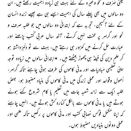
یعنی صَرْف و نَحْو وغیرہ کے لئے بہت ہی زیادہ اہمیت رکھتے ہیں، ان
دو سالوں میں بھی پہلے سال کی اہمیت ایسے ہی ہے جیسے زندہ انسان
کے لئے آکسیجن، تجربہ ہے کہ ابتدائی دو سالوں میں جو طلبہ صرف و
نحو اور گرامر پر محنت نہیں کرتے، آٹھ سال عربی کُتب پڑھنے اور
عبارت حل کرنے میں کمزور ہی رہتے ہیں، بہت سے تو دِلْبَرْداشتہ ہو
کر علمِ دین کی فیلڈ ہی چھوڑ بیٹھتے ہیں۔
٭
ابتدائی سالوں میں زیادہ توجہ
اپنی تعلیمی مَبادِیات اور مدنی کاموں کی طرف ہونی چاہئے تاکہ گرامر،
اُصول وقواعد اور عملی زندگی میں مدنی کاموں کی بنیاد مضبوط ہو، بعض
طلبہ ایک سے زائد شعبہ جات میں تعلیم یا کام شروع کئے ہوئے
ہوتے ہیں یا مدنی کاموں سے بالکل کنارہ کش ہوتے ہیں، انہیں چاہئے
کہ اپنا مکمل فوکس نصابی کتب اور مدنی کاموں پر رکھیں تاکہ علمی اور
عملی دونوں بنیادیں مضبوط ہوں۔