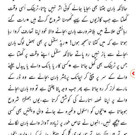
حالانکہ ہارن جتنا بھی بجایا جائے کوئی اثر نہیں پڑتا،ٹریفک اُسی وقت
کُھلتا ہے جب گاڑیوں کے پہیے گُھومنا شروع کرتے ہیں ٭رات گئے
رہائشی علاقے میں بِلاضرورت ہارن بجانے والا خود اپنا تعارف کروا رہا
ہوتا ہے کہ میں کتنا ناسمجھ ہوں! ٭ریڈ سِگنل پر بھی بعض لوگ ہارن
بجانے سے باز نہیں رہ پاتے حالانکہ سگنل اپنے وقت پر کُھلتا ہے
جس پر ٹریفک بھی کُھل جاتا ہے ٭کسی کار یا بائک والے یا پیدل چلنے
والے کے سر پر پہنچ کر اچانک پریشر ہارن بجانے سے وہ ڈر کے
مارے لَرَز کر رہ جاتا ہے پھر جب وجہ پتا چلتی ہے تو وہ ہارن بجانے
والے پر اپنا غصّہ اتارنے کی کوشش کرتا ہے،یوں جھگڑا شروع
ہوجاتا ہے ٭بچّوں کو اسکول وغیرہ لے جانے والی ویگنیں بھی کسی
سے پیچھے نہیں، انہوں نے خاص طور پر زیادہ آواز والے ہارن لگائے
ہوتے ہیں تاکہ بجاتے ہی پوری گلی کو پتاچل جائے کہ مابدولت بچّوں