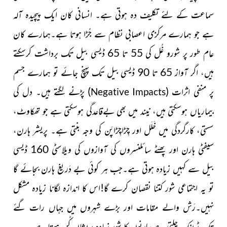
سماعت کے لئے تکلیف دہ ہوتی ہے۔
انسانی کان ایک پیچیدہ آلہ
ہے جو ہمارے مرکزی اعصابی نظام سے جُڑا ہوتا ہے۔
ہمارے کان
عام طور پر شورو غُل کی 55 تا 65 ڈیسی بیل تک برداشت کرسکتے
ہیں، اگر آواز 65 تا 90 ڈیسی بیل تک پہنچ جائے تو ہمارے جسم
پر منفی اثرات
(
)
پڑنے لگتے ہیں۔ دل کی
Negative Impacts
بیماریاں ہوسکتی ہیں، نیند میں بھی بےقاعدگی ہوسکتی ہے جو تھکاوٹ،
سستی، کارگردگی میں خَلَل اور چِڑاچِڑاپَن کی وجہ بنتی ہے۔
پریشر ہارن،
سیفٹی ہارن اور پھٹے سائلنسروں کی آوازوں کی ویلاسٹی 160
ڈیسی
بیل
سے کہیں زیادہ ہوتی ہے۔جب ہر کوئی بے دَریغ ہارن بجائے گا
تو یہ اجتماعی شور کتنا نقصان کرے گا!اس کا اندازہ لگانا زیادہ مشکل
نہیں۔رَش والے مقامات اور بڑے شہروں میں جہاں رات گئے
تک ٹریفک چلتی ہے،ہارنوں کا شور زیادہ پریشان کُن ہوتا ہے۔