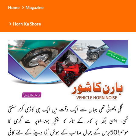
Home
Magazine
Horn Ka Shore
گلی چھوٹی تھی جہاں سے ایک وقت میں ایک ہی گاڑی گزر سکتی
تھی، ایسی جگہ پر کار کے ٹائر کا پنکچر ہونا،اوپر سے گرمی کا
موسم!50برس کے جمال صاحب کے ہوش اُڑا دینے کے لئے کافی