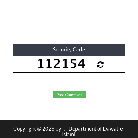
Security Code
Post Comment
Copyright ©
2026
by I.T Department of Dawat-e-
Islami.