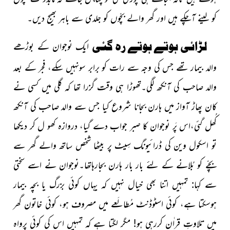
کو لینے آچکے ہیں اور گھر والے بچّوں کو جلدی سے باہر بھیج دیں۔
لڑائی ہوتے ہوتے رہ گئی
ایک نوجوان کے بوڑھے
والد بیمار تھے جس کی وجہ سے رات کو برابر سونہیں سکے، فجر کے بعد
والد صاحب کی آنکھ لگی۔تھوڑا ہی وقت گزرا تھا کہ گلی میں کسی نے
کان پھاڑ آواز میں ہارن بجانا شروع کیا جس سے والد صاحب کی آنکھ
کُھل گئی،اس پَر نوجوان کا صبر
جواب دے گیا، دروازہ کھو ل کر دیکھا
تو اسکول وین کی
ڈرائیونگ سِیٹ پر بیٹھا شخص ساتھ والے گھر سے
بچّے کو بُلانے کے لئے بار بار ہارن بجارہاتھا۔نوجوان نے اسے سختی
سے کہا: تمہیں اتنا بھی خیال نہیں کہ یہاں کوئی بزرگ یا بچہ بیمار
ہوسکتا ہے، کوئی
اسٹوڈنٹ مُطالَعے میں مصروف ہو، کوئی خاتون گھر
میں
تلاوتِ قراٰن کررہی ہو! مگر لگتا ہے کہ تمہیں اس کی کوئی پرواہ