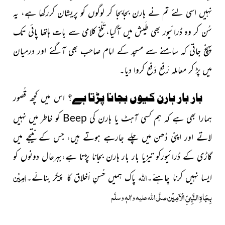
نہیں اسی لئے تم نے ہارن بجابجا کر لوگوں کو پریشان کررکھا ہے، یہ
سُن کر وہ ڈرائیور بھی طَیش میں آگیا،تَلْخ کلامی سے بات ہاتھا پائی تک
پہنچ
جاتی کہ سامنے سے مسجد کے امام صاحب بھی آگئے اور
درمیان
میں پڑ کر معاملہ رَفع دَفع کروا دیا۔
بار بار ہارن کیوں بجانا پڑتا ہے؟
اس میں کچھ قُصور
ہمارا بھی ہے کہ ہم کسی آہٹ یا ہارن کی
Beep
کو خاطر میں نہیں
لاتے اور اپنی دُھن میں چلے جارہے ہوتے ہیں، جس کے نتیجے میں
گاڑی کے ڈرائیورکو تیزیا بار بار ہارن بجانا پڑتا ہے،بہرحال دونوں کو
اللہ
اٰمِیْن
ایسا نہیں کرنا چاہئے۔
پاک ہمیں حُسنِ اَخلاق کا پیکر بنائے۔
بِجَاہِ النَّبِیِّ الْاَمِیْن
صلَّی اللہ علیہ واٰلہٖ وسلَّم