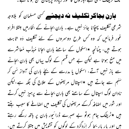
ہارن بجاکر تکلیف نہ دیجئے
کسی مسلمان کو بلاوجہِ
شرعی تکلیف پہنچانا جائز نہیں ہے۔ ہارن بجانے کے بُخارمیں مبتلا افراد
غور فرمائیں کہ وہ کس طرح دوسروں کے لئے تکلیف دَہ ثابت
ہوتے ہیں، چنانچہ ٭اسکول کے سامنے ہارن بجانا مُہَذَّب مُعاشرے
میں منع ہوتا ہے لیکن بے حِس قسم کے لوگ یہاں بھی ہارن بجانے
سے باز نہیں آتے، اسکول یا مدرسے کے بچّے ہارن کی آواز سُن کر
سَہْم سے جاتے ہیں ٭اسپتال مریضوں کے علاج کی جگہ ہے،لیکن
نادان لوگ اسپتال کے سامنے بھی ہارن بجانے سے پرہیز نہیں کرتے
اور شور میں اضافہ کرکے مریضوں کی تکلیف میں اضافے کا سبب بنتے
ہیں ٭ٹریفک جام ہوتو بے صبرے ڈرائیور ہارن پر ہاتھ رکھے رہتے
ہیں اور بار بار بجا کر اِرْدگِرْد کے لوگوں کو تشویش میں مبتلا کرتے ہیں،