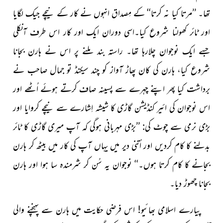
تھا۔ ’’مرتا کیا نہ کرتا‘‘ کے مِصداق انہوں نے کار کے نیچے جیک لگایا
اور ٹائر کھولنا شروع کیا۔اسی دوران ایک اور کار اس طرف آنکلی
جسے ایک نوجوان چلارہا تھا۔ راستہ بند ملنے پر اس نے ہارن بجانا
شروع کیا، ہارن کی کان پھاڑ آواز کو چند سیکنڈ تو جمال صاحب نے
برداشت کیا پھر اپنے چہرے سے پسینہ صاف کرتے ہوئے اُٹھے اور
اس نوجوان کی ائیر کنڈیشن گاڑی کا شیشہ اِشارے سے نیچے کروایا اور
بڑی نرمی سے چوٹ کی: ’’بڑی مہربانی ہوگی کہ آپ میری گاڑی کا ٹائر
بدلنے کا کام کردیں اور اُتنی دیر میں یہاں آپ کی کار میں بیٹھ کر ہارن
بجانے کا کام کرتا ہوں۔‘‘ نوجوان یہ سُن کر شرمندہ سا ہوا اور ہارن
بجانا چھوڑ دیا۔
پیارے اسلامی بھائیو! اس فرضی حکایت میں ہارن سے پہنچنے والی