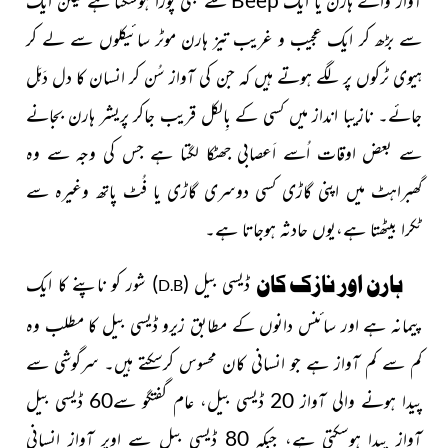
آواز والے ہارن یا
ایک
سے بھی پورا ہوسکتا ہے لیکن ایک
سے بڑھ کر ایک عجیب و غریب تیز ہارن موٹر سائیکلوں سے لے کر
ہیوی ٹرکوں پر لگے ہوتے ہیں کہ جن کی آواز سُن کر انسان کا دل دَہَل
جائے۔ نازیبا انداز میں کسی کے بِالکل قریب جاکر پریشر ہارن بجانے
سے بعض اوقات اُسے اَعصابی جھٹکا لگتا ہے جس کی وجہ سے وہ
گھبراہٹ میں اپنی گاڑی کسی دوسری گاڑی یا فُٹ پاتھ وغیرہ سے
ٹکرا بیٹھتا ہے،یوں حادثہ ہوجاتا ہے۔
ہارن اور نازک کان
ڈیسی بیل
(
)
شور کو ناپنے کا ایک
D.B
پیمانہ ہے اور سائنس دانوں کے مطابق زیرو ڈیسی بیل کا مطلب وہ
کم سے کم آواز ہے جو انسانی کان محسوس کرسکتے ہیں۔ سرگوشی سے
پیدا ہونے والی آواز 20 ڈیسی بیل، عام گفتگو سے60 ڈیسی بیل
آواز پیدا ہوسکتی ہے، جبکہ 80 ڈیسی بیل سے اوپر آواز انسانی