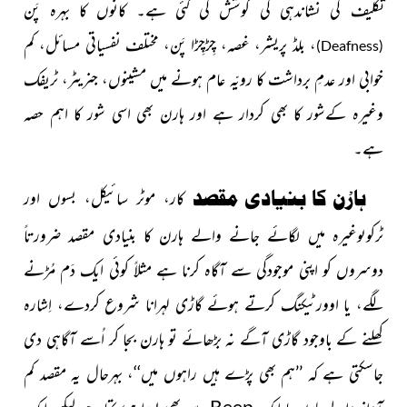
تکلیف کی نشاندہی کی کوشش کی گئی ہے۔ کانوں کا بہرہ پَن
، بلڈ پریشر، غصہ، چِڑچِڑا پَن، مختلف نفسیاتی مسائل، کم
)
Deafness
(
خوابی اور عدمِ برداشت کا رویّہ عام ہونے میں مشینوں، جنریٹر، ٹریفک
وغیرہ کےشور کا بھی کردار ہے اور ہارن بھی اسی شور کا اہم حصہ
ہے۔
ہارْن کا بنیادی مقصد
کار،
موٹر سائیکل
، بسوں اور
ٹرکوںوغیرہ میں لگائے جانے والے ہارن کا بنیادی مقصد ضرورتاً
دوسروں کو اپنی موجودگی سے آگاہ کرنا ہے مثلاً کوئی ایک دَم مُڑنے
لگے، یا اوورٹیکنگ کرتے ہوئے گاڑی لہرانا شروع کردے، اِشارہ
کھلنے کے باوجود گاڑی آگے نہ بڑھائے تو ہارن بجا کر اُسے آگاہی دی
جاسکتی ہے کہ ’’ہم بھی پڑے ہیں راہوں میں‘‘، بہرحال یہ مقصد
کم
Beep