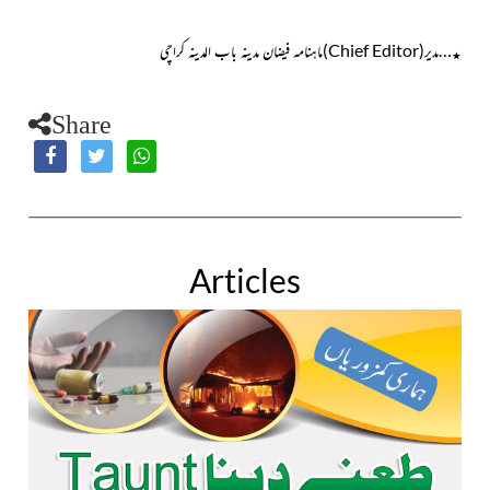
…مدیر(
Chief Editor
)ماہنامہ فیضان مدینہ باب المدینہ کراچی
٭
Share
Articles