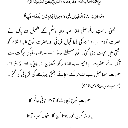
بِهٖ قَدْ اَجَابَ اللهُ آدَمَ اِذْ دَعَا
وَنُجِّى فِيْ بَطْنِ السَّفِيْنَةِ نُوْحٌ
وَمَا ضَرَّتِ النَّارُ الْخَلِيْلَ لِنُوْرِهٖ
وَمِنْ اَجْلِهٖ نَالَ الْفِدَاءَ ذَبِيْحٌ
اللہ
یعنی رحمتِ عالَم
کے طفیل
پاک نے
صلَّی اللہ علیہ واٰلہٖ وسلَّم
علیہ السَّلام
حضرت آدم
کی دُعا قبول فرمائی اورحضرت نوح
کو
علیہ السَّلام
صلَّی اللہ علیہ واٰلہٖ وسلَّم
کشتی میں
نجات دی گئی۔ نورِ مصطفےٰ
کی برکت سے
اللہ
علیہ السَّلام
ذَبِیحُ
آگ نے حضرت
ابراہیم
کو نقصان نہ پہنچایا اور
علیہ السَّلام
حضرت اسماعیل
کے بجائے جنتی مینڈھے کی قربانی کی گئی۔
(مواھبِ لدنیہ،ج3،ص418)
نَجِیُّ اللّٰہ
حضرت ِ نوح
کا
آدم ثانی عالَم کا
یار نہ گر یہ نور ہوتا
اُن کا سفینہ کب تِرتا