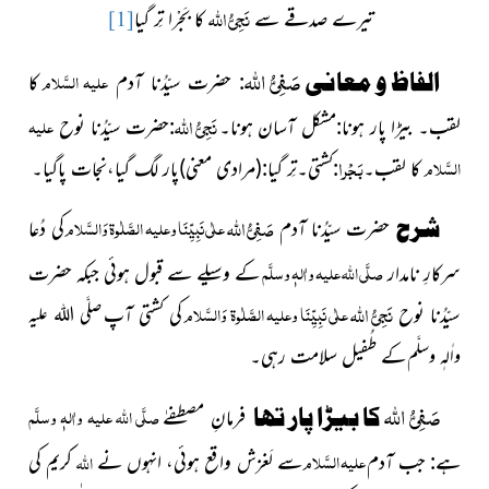
نَجِیُّ اللہ
تیرے صدقے سے
کا بَجْرا تِر گیا
[1]
صَفِیُّ اللہ
علیہ السَّلام
الفاظ و معانی
: حضرت سیّدُنا آدم
کا
نَجِیُّ اللہ
علیہ
لقب۔ بیڑا پار ہونا:مشکل آسان ہونا
۔
:حضرت سیّدُنا نوح
بَجْرا
السَّلام
کا لقب
۔
:
کشتی۔تِر گیا:
(مرادی معنی)
پار لگ گیا،نجات پاگیا۔
صَفِیُّ اللہ
علٰی نَبِیِّنَا وعلیہ الصَّلٰوۃ وَالسَّلام
شرح
حضرت سیّدُنا
آدم
کی دُعا
صلَّی اللہ علیہ واٰلہٖ وسلَّم
سرکارِ نامدار
کے وسیلے سے قبول ہوئی جبکہ حضرت
نَجِیُّ اللہ
علٰی نَبِیِّنَا وعلیہ الصَّلٰوۃ وَالسَّلام
سیّدُنا نوح
کی کشتی آپ
صلَّی اللہ علیہ
کے طُفیل سلامت رہی۔
واٰلہٖ وسلَّم
صَفِیُّ اللہ
صلَّی اللہ علیہ واٰلہٖ وسلَّم
کا بیڑا پار تھا
فرمانِ مصطفےٰ
علیہ السَّلام
اللہ
ہے: جب آدم
سے لَغزش واقع ہوئی، انہوں نے
کریم کی