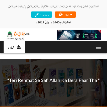
اردو
ماہنامہ خواتین
ذوالقعدۃالحرام 1440 ھ | جولائی 2019 ء 
شمارہ
Toggl
navig
"Teri Rehmat Se Safi Allah Ka Bera Paar Tha "