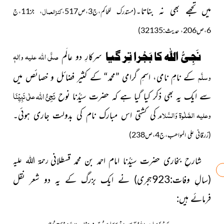
میں تجھے بھی نہ بناتا
۔
کنزالعمال
(مستدرک للحاکم،ج3،ص517،
، جز11،ج
6،ص206، حدیث:32135)
صلَّی اللہ علیہ واٰلہٖ
نَجِیُّ اللہ کا بَجْرا تِر گیا
سرکارِ دو عالَم
وسلَّم
کے نامِ نامی، اسمِ گرامی ”محمد“ کے کثیر فضائل و خصائص میں
نَجِیُّ اللہ
علٰی نَبِیِّنَا
سے ایک یہ بھی ذکر کیا گیا ہے کہ حضرت سیّدُنا
نوح
وعلیہ الصَّلٰوۃ وَالسَّلام
کی کشتی اس مبارک نام کی بدولت جاری ہوئی۔
(زرقانی علی المواھب،ج4،ص238)
شارحِ بخاری حضرت سیّدُنا امام احمد بن محمد قسطلانی
رحمۃ اللہ علیہ
(سالِ وفات:923ہجری)
نے ایک بزرگ کے یہ دو شعر نقل
فرمائے ہیں: