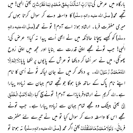
يَا رَبِّ اَسْاَلُكَ بِحَقِّ مُحَمَّدٍ لِمَا غَفَرْتَ لِيْ
بارگاہ میں عرض کی
:
یعنی الٰہی! میں
صلَّی اللہ علیہ واٰلہٖ وسلَّم
تجھے
محمد
(
)
کا واسطہ دے کر سوال کرتا ہوں کہ
صلَّی اللہ علیہ واٰلہٖ
میری مغفرت فرما
۔ ارشاد ہوا: اے آدم! تو نے محمد
(
وسلَّم
)
کو کیسے پہچانا حالانکہ میں نے ابھی اُسے پیدا نہ کیا؟ عرض کی:
الٰہی! جب تونے مجھے اپنی قدرت سے بنایا اور مجھ میں اپنی رُوح
لَا اِلٰہَ اِلَّا
پھونکی، میں نے سر اُٹھا کر دیکھا تو عرش
کے پایوں پر لکھا پایا:
اﷲُمُحَمَّدٌ رَّسُوْلُ اﷲ
۔
یہ دیکھ کر
میں نے جان لیاکہ تُو نے اُسی کا نام
اپنے نامِ پاک کے ساتھ ملایا ہوگا جو تجھے تمام جہان سے زیادہ پیارا
اِنَّہٗ لَاَحَبُّ الْخَلْقِ
اللہ
ہے۔
کریم نے ارشادفرمایا:اے آدم! تونےسچ کہا
،
اِلَیَّ
یعنی بیشک وہ مجھے تمام جہان سے زیادہ پیارا ہے
۔ جب تونے
مجھے اس کا واسطہ دے کر سوال کیا تو میں نے تیرے لئے مغفرت
وَلَوْلَا مُحَمَّدٌمَاخَلَقْتُکَ
صلَّی اللہ علیہ واٰلہٖ وسلَّم
فرمائی
،
یعنی
اگر محمد
(
)
نہ ہوتا تو