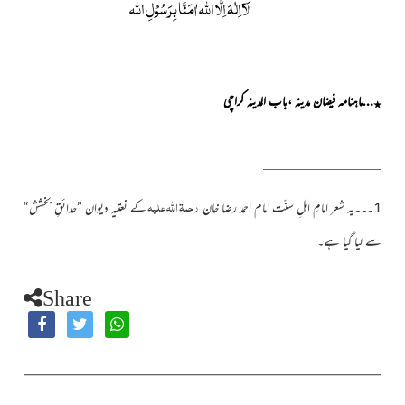
لَآاِلٰہَ اِلَّا اللّٰہ اٰمَنَّا بِرَسُوْلِ اللّٰہ
…ماہنامہ فیضان مدینہ ،باب المدینہ کراچی
٭
رحمۃ اللہ علیہ
1۔۔۔یہ شعر امامِ اہلِ سنّت امام احمد رضا خان
کے نعتیہ دیوان ”حدائقِ بخشش“
سے لیا گیا ہے۔
Share