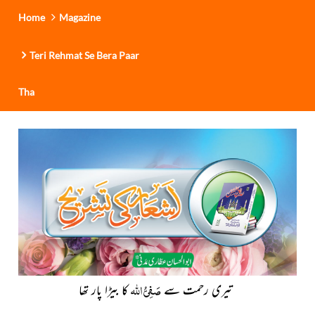
Home
Magazine
Teri Rehmat Se Bera Paar
Tha
صَفِیُّ اللہ
تیری رحمت سے
کا بیڑا پار تھا