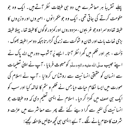
پہلے تقریباً ہر معاشرے میں دو ہی طبقات نظر آتےہیں۔ ایک وہ جو
حکومت کرتے کی جاتی تھی۔ ایک وہ جو حکمرانوں ، امیروں اور وزیروں کا
طبقہ تھا دوسرا وہ جو غریبوں ، مزدوروں اور کمزور لوگوں کا طبقہ تھا۔ پہلا طبقہ
بڑی ٹھاٹ باٹ اور شان و شوکت سے زندگی گزارتا جبکہ دوسرا طبقہ بھوک ،
اللہ
ذلّت ، جبر اور ظلم میں گھرا نظر آتا۔ ایسے پُر آشوب دور میں
پاک نے
اپنے حبیب
صلَّی اللہ علیہ واٰلہٖ وسلَّم
کو مبعوث فرمایا ، آپ نے اپنی تعلیمات
سے انسان کو حقیقی انسانیت سے روشناس کروایا ، آپ نے اسلام کی
صورت میں ایسا نظامِ حیات دیا جس نے ظلم و ستم کا خاتمہ کیا اور سب کو
ایک ہی صف میں کھڑا کر دیا۔ اسلام نے ایسی تعلیم دی کہ وہ طبقات جو
انسانیت کی لکیر سے گرا دیئے گئے تھے پھر سے معاشرے میں عزّت و
شرف کا مقام پانے لگے۔
آئیے! ایسی ہی کچھ
مثالیں ملاحظہ کیجئے!