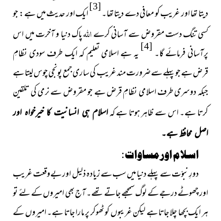
[3]
دیتا تھا اور غریب کو معافی دے دیتا تھا۔
ایک اور حدیث میں ہے : جو
اللہ
کسی تنگ دست مقروض سے آسانی کرے
پاک
دنیا و آخرت میں اس
[4]
پرآسانی فرمائے گا۔
یہ ہے اسلامی تعلیم کہ ایک طرف سودی نظامِ
قرض ہے جو پہلے سے ضرورت مند غریب کی ساری جمع پونجی چوس لیتا ہے
جبکہ دوسری طرف
اسلامی نظامِ قرض ہے جو مقروض سے نرمی کی تلقین
کرتا ہے۔ اس سے ظاہر ہوتا ہے کہ
اسلام ہی انسانیت کا خیرخواہ اور
اصل محافظ ہے۔
اسلام اور مساوات :
دورِ نبوّت سے پہلے دنیا میں سب سے زیادہ ذلیل اور بےوقعت غریب
اور چھوٹے درجے کے لوگ سمجھے جاتے تھے۔ آج بھی امیروں کے لئے تو
ہر ایک بچھا چلا جاتا ہے لیکن غریبوں کو ٹھوکر پر مارا جاتا ہے۔ امیروں کے