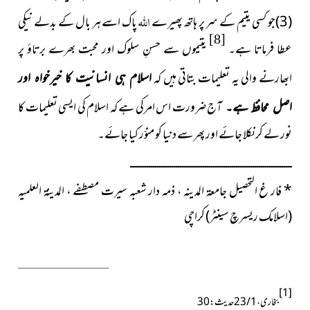
اللہ
(3)
جو کسی یتیم کے سر پر ہاتھ پھیرے
پاک اسے ہر بال کے بدلے نیکی
[8]
عطا فرماتا ہے۔
یتیموں سے حسنِ سلوک اور محبت بھرے برتاؤ پر
ابھارنے والی یہ تعلیمات بتاتی ہیں کہ
اسلام ہی انسانیت کا خیرخواہ اور
آج ضرورت اس امرکی ہے کہ اسلام کی ایسی تعلیمات کا
اصل محافظ ہے۔
نور لے کر نکلا جائے اور پھر سے دنیا کو منوّر کیا جائے۔
ــــــــــــــــــــــــــــــــــــــــــــــــــــــــــــــــــــــــــــــ
*
فار غ التحصیل جامعۃ المدینہ ، ذمہ دار شعبہ سیرت مصطفے ، المدینۃ العلمیہ
(اسلامک ریسرچ سینٹر) کراچی
[1]
بخاری ، 1 / 23 حدیث : 30