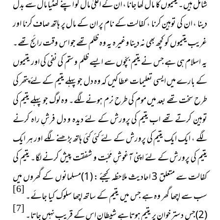
شامل ہیں۔ یتیموں کا مال کھا جانا ، ان کے اعلیٰ مال کو اپنے گھٹیا مال سے بدل
دینا ، ان کی توہین کرنا ، کفالت کے نام پر ان کے مال پر ہاتھ صاف کرنا اور
غریب یتیموں کو کچھ بھی نہ دینا وغیرہ یہ وہ ظلم تھے جو اس وقت رائج تھے۔
یہ اسلام ہی ہے جس نے یتیم بچّوں سے ایسے ظلم و ستم کی نفی کی اور یتیموں
کے بارے میں ایسی تعلیمات عطا کیں کہ وہ دل جو پہلے یتیم کے لئے پتھر کی
طرح سخت تھے بعد میں موم کی طرح نرم ہونے لگے۔ وہ لوگ جو پہلے یتیم کی
توہین کرتے تھے اب یتیم کی پرورش کے لئے دیدہ و دل فرشِ راہ کرنے
لگے ، ایک ایک یتیم کی پرورش کے لئے کئی کئی ہاتھ بڑھنے لگے اور ہر ایک
یتیم کی پرورش کے لئے اپنی آغوشِ مَحبّت و شفقت پیش کرنے لگا۔ یتیم کی
کفالت سے متعلق 3 احادیث ملاحظہ کیجئے : (1)مسلمانوں کے گھروں میں
[6]
سب سے اچھا گھر وہ ہے جس میں یتیم کے ساتھ اچھا سلوک کیا جائے۔
[7]
(2)
جس دستر خوان پر یتیم ہوتا ہے شیطان اس کے قریب نہیں جاتا۔