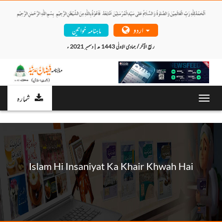
اردو
ماہنامہ خواتین
ربیع الآخر / جمادی الاولٰی 1443 ھ | دسمبر 2021 ء 
شمارہ
Toggl
navig
Islam Hi Insaniyat Ka Khair Khwah Hai