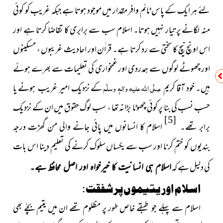
لئے ہر ایک کے پاس ٹائم وافر مقدار میں موجود ہوتا ہے جبکہ غریب کو کوئی
منہ لگانے پر تیار نہیں ہوتا۔ اسلام سب سے برابری کا تقاضا کرتا ہے اور
اس اونچ نیچ کا سختی سے رد کرتا ہے۔ قراٰن اور احادیث غریبوں ، مسکینوں
اور چھوٹے لوگوں سے ہمدردی اور غمخواری کی تعلیمات سے بھرے ہوئے
ہیں۔ خود آقا کریم
صلَّی اللہ علیہ واٰلہٖ وسلَّم
کے نزدیک امیر غریب ہونے یا
حسب نسب کی بنا پر کوئی چھوٹا بڑانہ تھا ، سب لوگ حقوق میں ان کے نزدیک
[5]
برابر تھے۔
اسلام کا انسانوں میں پائی جانے والی من گھڑت درجہ
بندیوں کو ختم کرنا اور سب سے یکساں سلوک کرنے کی تعلیم دینا اس بات
کی دلیل ہے کہ
اسلام ہی انسانیت کا خیرخواہ اور اصل محافظ ہے۔
اسلام اور یتیموں پر شفقت :
اسلام سے پہلے جو طبقے خاص طور پر مظلوم تھے ان میں یتیم بچّے بھی