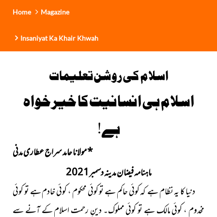
Home
Magazine
Insaniyat Ka Khair Khwah
اسلام کی روشن تعلیمات
اسلام ہی انسانیت کا خیرخواہ
ہے!
*
مولانا حامد سراج عطاری مدنی
ماہنامہ فیضان مدینہ دسمبر2021
دنیا کا یہ نظام ہے کہ کوئی حاکم ہے تو کوئی محکوم ، کوئی خادم ہے تو کوئی
مخدوم ، کوئی مالک ہے تو کوئی مملوک۔ دینِ رحمت اسلام کے آنے سے