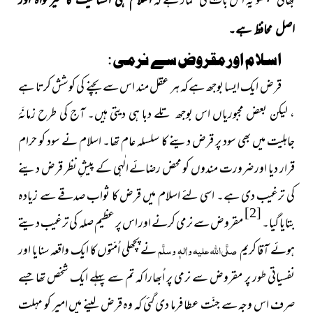
بھائی سمجھو یہ اس بات کی غَمّاز ہے کہ
اصل محافظ ہے۔
اسلام اور مقروض سے نرمی :
قرض ایک ایسا بوجھ ہے کہ ہر عقل مند اس سے بچنے کی کوشش کرتا ہے
، لیکن بعض مجبوریاں اس بوجھ تلے دبا ہی دیتی ہیں۔ آج کی طرح زمانَۂ
جاہلیت میں بھی سود پر قرض دینے کا سلسلہ عام تھا۔ اسلام نے سود کو حرام
قرار دیا اور
ضرورت مندوں کو محض رضائے الٰہی کے پیشِ نظر قرض دینے
کی ترغیب دی ہے۔ اسی لئے اسلام میں قرض کا ثواب صدقے سے زیادہ
[2]
بتایا گیا۔
مقروض سے نرمی کرنے اور اس پر عظیم صلہ کی ترغیب دیتے
ہوئے آقا کریم
صلَّی اللہ علیہ واٰلہٖ وسلَّم
نے پچھلی اُمّتوں کا ایک واقعہ سنایا اور
نفسیاتی طور پر مقروض سے نرمی پر اُبھارا کہ
تم سے پہلے ایک شخص تھا جسے
صرف اس وجہ سے جنّت عطا فرما دی گئی کہ وہ قرض لینے میں امیر کو مہلت