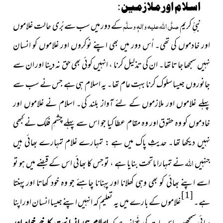
اسلام اور ملازمین :
نبیِّ کریم
صلَّی اللہ علیہ واٰلہٖ وسلَّم
کے دور میں سب سے بُری حالت غلاموں
اور خادموں کی تھی۔ اُس دور میں بھی اپنے نوکروں اور غلاموں کو انسان
نہیں سمجھا جا تا تھا۔ ان کی تذلیل کرنا ، انہیں کوئی بھی حق نہ دینا اور ان سے
جانوروں جیسا سلوک کرنا بہت عام تھا۔ یہ اسلام ہی ہے جس نے سب سے
پہلے غلاموں اور ملازموں کے لئے آواز بلند کی۔ اسلام نے غلاموں اور
خادموں کو وہ حقوق اور وہ مقام عطا کیا جو اس سے پہلے چشمِ فلک نے کبھی
نہیں دیکھا تھا۔ حدیثِ پاک میں ہے : تمہارے غلام تمہارے بھائی ہیں
اللہ
جنہیں
نے تمہارا ماتحت بنایا ہے ، تو جس کا بھائی اس کے قبضے میں ہو تو
اسے اپنے بھائی کو بھی وہی کھلانا اور پہنانا چاہئے جو وہ خود کھاتا اور پہنتا
[1]
ہے۔
غلاموں کے بارے میں یہ تعلیم کہ انہیں اپنے جیسا انسان اور اپنا
اسلام ہی انسانیت کا خیرخواہ اور