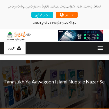
اردو
ماہنامہ خواتین
ربیع الآخر / جمادی الاولٰی 1443 ھ | دسمبر 2021 ء 
شمارہ
Toggl
navig
Tanasukh Ya Aawagoon Islami Nuqta e Nazar Se