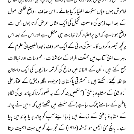
اور محض وہم و خیال ہوگا اور جس کے بارے میں وحیِ الٰہی اور خارجی حقائق
خاموش ہوں وہاں سکوت اختیار کیا جائے۔ اس صاف ، واضح قطعی اصول
کے بعد اب ذہن کی وسعتِ تخیل کی ایک مثال عرض کرتا ہوں جس سے
واضح ہوتا ہے کہ ان پر اعتبار کرنا نہایت ہی مشکل ہے اور اس کے بعد اس
پر کچھ تبصرہ کروں گا۔ ستر کی دہائی کے ایک معروف مابعدالطبیعیاتی علوم کے
ماہرنے اپنی کتاب میں مختلف افراد کے مکاشفات ، محسوسات اور خیالات
جمع کئے ہیں ، اُن کے الفاظ میں
دماغ کی کرشمہ سازیوں کی ایک داستان
ملاحظہ کیجئے ، لکھتے ہیں : ’’
مشرقی پاکستان
(موجودہ بنگلہ دیش)
کے مختار علی
’’ماہ بینی کے مشاہدہ ٔباطنی‘‘
(آنکھیں بند کر کے یہ تصور کرنا کہ چاند ان کی نگاہِ
باطن کے سامنے چمک رہا ہے)
کے سلسلے میں لکھتے ہیں کہ : میں نے چاند
کے مشاہدۂ باطنی کے زمانے میں بارہا اپنے آپ کو چاند پر یا چاند میں پایا
ہے۔ پانچ مئی انیس سو اڑسٹھ
(
۱۹۶۸)
کے تجربے کو میں بہت اہمیت دیتا