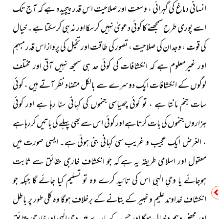
انسانی دماغ کی گہرائی ، وسعت اور صلاحیت اس قدر پیچیدہ ہے کہ آج تک
اسے پوری طرح سمجھنے کا کوئی دعویٰ نہیں کرسکا اور نہ ہی کرسکتا ہے۔ خیال
کی قوت ، وجدان کی صلاحیت ، تصور کی طاقت اور تخیل کی پرواز اس قدر مبہم
اور غیرمعلوم ہے کہ انکشافات کی کوئی حد ہی سمجھ نہیں آتی اور مختلف
لوگوں کے انکشافات ایک دوسرے سے بالکل متضاد نظر آتے ہیں ، کوئی
سات جنم مانتا ہے ، تو کوئی چھیاسی جنموں کی کہانی سنا رہا ہے اور کوئی
ہزاروں جنموں کی بات کرتا ہے اور کوئی اس سے بھی پہلے کی باتیں کررہا ہے
، الغرض ایک عجیب و غریب سی کہانی بنی ہوئی ہے۔ ایسی صورت میں
معقول اور اسلامی طریقہ یہ ہے کہ جو انکشاف خارجی حقائق سے ثابت
ہوجائے یا وحیِ الٰہی اس کی تائید کرے وہ تو تسلیم کیا جائے گا جبکہ جو
انکشاف خداوند علیم و خبیر کے بتانے کے برخلاف ہوگا وہ کلی طور پر باطل