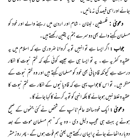
جائے اور اسی فیصد کی نہ مانیں۔
فلسطین ، لبنان ، شام اور اردن میں رہنے والے اور خود کو
دعویٰ :
مسلمان کہنے والے بھی دوسرے جنم پر یقین رکھتے ہیں۔
جواب :
اگر ایسا ہے تو انہیں توبہ کروانا ضروری ہے کہ اسلام میں یہ
عقیدہ کفریہ ہے۔ یہ تو ایسا ہی ہے جیسے کوئی کہے کہ ختمِ نبوت کا انکار
درست ہے کیونکہ قادیانی بھی خود کو مسلمان کہتے ہیں اور وہ ختمِ نبوت کے
منکر ہیں۔ تو اس کاجواب یہی ہے کہ قادیانیوں کے انکار سے ختمِ نبوت کا
عقیدہ غلط نہیں ہوجائے گا بلکہ انہی کو توبہ کرنے کا کہا جائے گا۔
دعویٰ :
ایک خودساختہ عالم ٹائپ کے شخص نے کئی جنموں کے صحیح
ہونے پر بہت ہی عجیب دلیل دی ، وہ یہ کہ’’ ہم مسلمان موت کے بعد
دوبارہ اٹھائے جانے پر ایمان رکھتے ہیں یعنی ہم فوت ہوں گے ، پھر روز حشر