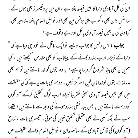
ان کی کل آبادی دنیا کا بیس فیصد بنتا ہے ، ان میں پروفیسرز بھی ہوں گے ،
سائنس دان بھی ، کھرب پتی بزنس مین بھی اور نوبیل انعام یافتہ م
شاہیر بھی۔
کیا دنیا کی یہ بیس فیصد آبادی پاگل اور بے وقوف ہے؟‘‘
جواب :
اس دلیل کا جواب ویسے تو ایک ناقل نے خود ہی دیا ہے کہ “
دنیا کے ڈیڑھ ارب ہندو گائے کے پیشاب کو بھی مقدس سمجھتے ہیں ، کیا
ہمیں یہ بھی پینا شروع کر دینا چاہیے؟‘‘یا وہ بتوں کو خدا مانتے ہیں تو ہم بھی
معاذاللہ
بتوں کو خدا مان لیں؟ ہرگز نہیں۔ دوسری بات یہ ہے کہ کیاحقیقت
میں بھی بیس فیصد آبادی یعنی تقریباً ڈیڑھ ارب لوگ تحقیق کرکے آواگون
کودرست مانتے ہیں یا بس پیدائشی ہندو ہونے کی وجہ سے مانتے ہیں؟ یقیناً
سب نے بلکہ کسی نے بھی حقیقی تحقیق نہیں کی ہوئی۔ تیسری بات ، تناسخ
(آواگون)
کی قائل آبادی کے سائنسدان ، نوبیل انعام والے حقیقت میں