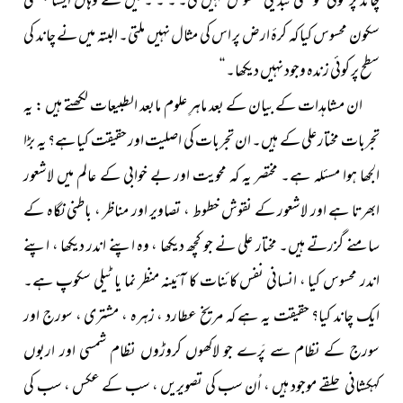
چاند پر کوئی موسمی تبدیلی محسوس نہیں کی۔ ۔ ۔ ۔ میں نے وہاں ایسا بہشتی
سکون محسوس کیا کہ کرۂ ارض پر اس کی مثال نہیں ملتی۔ البتہ میں نے چاند کی
سطح پر کوئی زندہ وجود نہیں دیکھا۔ ‘‘
ان مشاہدات کے بیان کے بعد ماہرِ علوم مابعد الطبیعات لکھتے ہیں : یہ
تجربات مختار علی کے ہیں۔ ان تجربات کی اصلیت اور حقیقت کیا ہے؟ یہ بڑا
الجھا ہوا مسئلہ ہے۔ مختصر یہ کہ محویت اور بے خوابی کے عالم میں لاشعور
ابھرتا ہے اور لاشعور کے نقوش خطوط ، تصاویر اور مناظر ، باطنی نگاہ کے
سامنے گزرتے ہیں۔ مختار علی نے جو کچھ دیکھا ، وہ اپنے اندر دیکھا ، اپنے
اندر محسوس کیا ، انسانی نفس کائنات کا آئینہ منظر نما یا ٹیلی سکوپ ہے۔
ایک چاند کیا؟ حقیقت یہ ہے کہ مریخ عطارد ، زہرہ ، مشتری ، سورج اور
سورج کے نظام سے پَرے جو لاکھوں کروڑوں نظام شمسی اور اربوں
کہکشانی حلقے موجود ہیں ، اُن سب کی تصویریں ، سب کے عکس ، سب کی