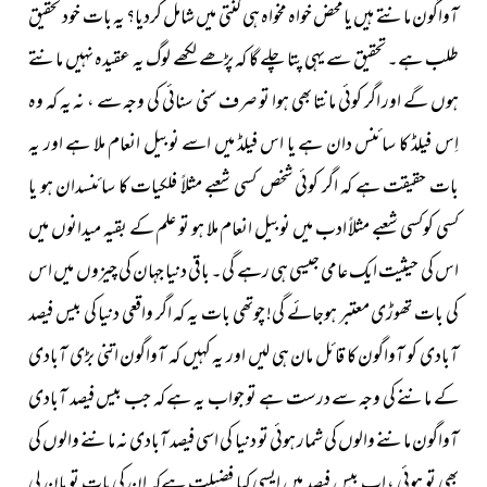
آواگون مانتے ہیں یامحض خواہ مخواہ ہی گنتی میں شامل کردیا؟ یہ بات خود تحقیق
طلب ہے۔ تحقیق سے یہی پتا چلے گا کہ پڑھے لکھے لوگ یہ عقیدہ نہیں مانتے
ہوں گے اور اگر کوئی مانتا بھی ہوا تو صرف سنی سنائی کی وجہ سے ، نہ یہ کہ وہ
اِس فیلڈ کا سائنس دان ہے یا اس فیلڈ میں اسے نوبیل انعام ملا ہے اور یہ
بات حقیقت ہے کہ اگر کوئی شخص کسی شعبے مثلاً فلکیات کا سائنسدان ہو یا
کسی کوکسی شعبے مثلاً ادب میں نوبیل انعام ملا ہو تو علم کے بقیہ میدانوں میں
اس کی حیثیت ایک عامی جیسی ہی رہے گی۔ باقی دنیا جہان کی چیزوں میں اس
کی بات تھوڑی معتبر ہوجائے گی! چوتھی بات یہ کہ اگر واقعی دنیا کی بیس فیصد
آبادی کو آواگون کا قائل مان ہی لیں اور یہ کہیں کہ آواگون اتنی بڑی آبادی
کے ماننے کی وجہ سے درست ہے تو جواب یہ ہے کہ جب بیس فیصد آبادی
آواگون ماننے والوں کی شمار ہوئی تو دنیا کی اسی فیصد آبادی نہ ماننے والوں کی
بھی تو ہوئی ، اب بیس فیصد میں ایسی کیا فضیلت ہےکہ ان کی بات تو مان لی