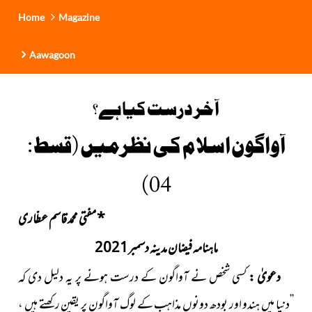
Home
Magazine
Aawagoon
آخر درست کیا ہے؟
آواگون اسلام کی نظرمیں (قسط :
04)
*
مفتی محمد قاسم عطّاری
ماہنامہ فیضان مدینہ دسمبر2021
دعویٰ :
کسی شخص نے آواگون کے درست ہونے پر یہ دلیل دی کہ
’’دنیا میں ہندو اور بودھ دونوں مذاہب کے لوگ آواگون پر یقین رکھتے ہیں ،