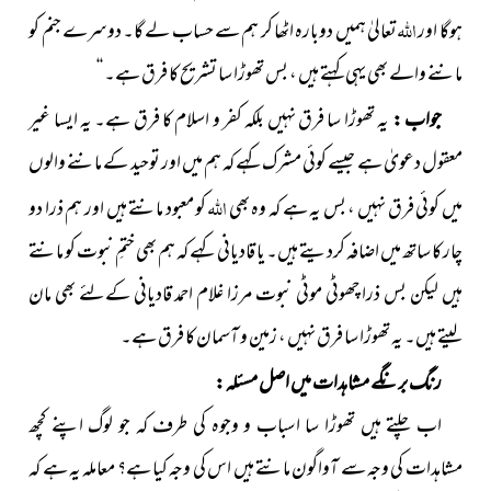
اللہ
ہوگا اور
تعالیٰ ہمیں دوبارہ اٹھا کر ہم سے حساب لے گا۔ دوسرے جنم کو
ماننے والے بھی یہی کہتے ہیں ، بس تھوڑا سا تشریح کا فرق ہے۔ ‘‘
جواب :
یہ تھوڑا سا فرق نہیں بلکہ کفر و اسلام کا فرق ہے۔ یہ ایسا غیر
معقول دعویٰ ہے جیسے کوئی مشرک کہے کہ ہم میں اور توحید کے ماننے والوں
اللہ
میں کوئی فرق نہیں ، بس یہ ہے کہ وہ بھی
کو معبود مانتے ہیں اور ہم ذرا دو
چار کا ساتھ میں اضافہ کردیتے ہیں۔ یا قادیانی کہے کہ ہم بھی ختمِ نبوت کو مانتے
ہیں لیکن بس ذرا چھوٹی موٹی نبوت مرزا غلام احمد قادیانی کےلئے بھی مان
لیتے ہیں۔ یہ تھوڑا سا فرق نہیں ، زمین و آسمان کا فرق ہے۔
رنگ برنگے مشاہدات میں اصل مسئلہ :
اب چلتے ہیں تھوڑا سا اسباب و وجوہ کی طرف کہ جو لوگ اپنے کچھ
مشاہدات کی وجہ سے آواگون مانتے ہیں اس کی وجہ کیا ہے؟ معاملہ یہ ہے کہ