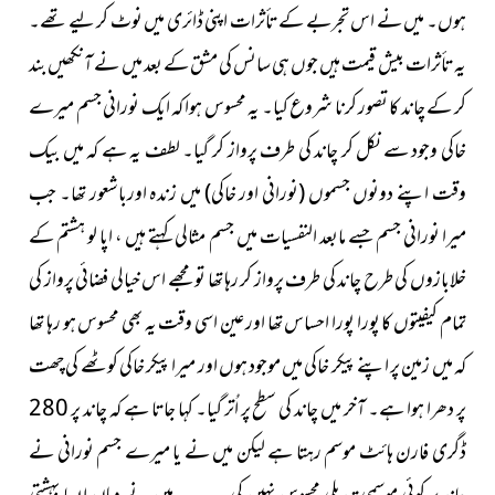
ہوں۔ میں نے اس تجربے کے تأثرات اپنی ڈائری میں نوٹ کر لیے تھے۔
یہ تأثرات بیش قیمت ہیں جوں ہی سانس کی مشق کے بعد میں نے آنکھیں بند
کر کے چاند کا تصور کرنا شروع کیا۔ یہ محسوس ہوا کہ ایک نورانی جسم میرے
خاکی وجود سے نکل کر چاند کی طرف پرواز کر گیا۔ لطف یہ ہے کہ میں بیک
وقت اپنے دونوں جسموں
(نورانی اور خاکی)
میں زندہ اورباشعور تھا۔ جب
میرا نورانی جسم جسے مابعد النفسیات میں جسم مثالی کہتے ہیں ، اپا لو ہشتم کے
خلابازوں کی طرح چاند کی طرف پرواز کر رہا تھا تو مجھے اس خیالی فضائی پرواز کی
تمام کیفیتوں کا پورا پورا احساس تھا اور عین اسی وقت یہ بھی محسوس ہو رہا تھا
کہ میں زمین پر اپنے پیکر خاکی میں موجود ہوں اور میرا پیکر خاکی کوٹھے کی چھت
پر دھرا ہوا ہے۔ آخر میں چاند کی سطح پر اُتر گیا۔ کہا جاتا ہے کہ چاند پر 280
ڈگری فارن ہائٹ موسم رہتا ہے لیکن میں نے یا میرے جسم نورانی نے