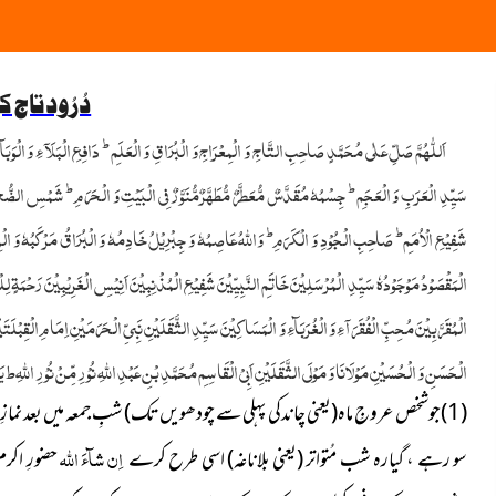
دُرُود تاج کے 7 ف
ط
اَللّٰہُمَّ صَلِّ عَلٰی مُحَمَّدٍ صَاحِبِ التَّاجِ وَ الْمِعْرَاجِ وَ الْبُرَاقِ وَ الْعَلَمِ
دَافِعِ الْبَلَآءِ وَ الْوَبَا
ط
ط
سَیِّدِ الْعَرَبِ وَ الْعَجَمِ
جِسْمُہٗ مُقَدَّسٌ مُّعَطَّرٌ مُّطَہَّرٌ مُّنَوَّرٌ فِی الْبَیْتِ وَ الْحَرَمِ
شَمْسِ الضُّحٰی 
ط
ط
شَفِیْعِ الْاُمَمِ
صَاحِبِ الْجُوْدِ وَ الْکَرَمِ
وَاللّٰہُ عَاصِمُہٗ وَ جِبْرِیْلُ خَادِمُہٗ وَ الْبُرَاقُ مَرْکَبُہٗ وَ ا
الْمَقْصَوْدُ مَوْجَوْدُہٗ سَیِّدِ الْمُرْسَلِیْنَ خَاتَمِ النَّبِیِّیْنَ شَفِیْعِ الْمُذْنِبِیْنَ اَنِیْسِ الْغَرِیْبِیْنَ رَحْم
الْمُقَرَّبِیْنَ مُحِبِّ الْفُقَرَآءِ وَ الْغُرَبَآءِ وَ الْمَسَاکِیْنَ سَیِّدِ الثَّقَلَیْنِ نَبِیِّ الْحَرَمَیْنِ اِمَامِ الْقِب
الْحَسَنِ وَ الْحُسَیْنِ مَوْلَانَا وَ مَوْلَی الثَّقَلَیْنِ اَبِیْ الْقَاسِمِ مُحَمَّدِ بْنِ عَبْدِ اللّٰہِ نُوْرِ مِّنْ نُوْرِ اللّٰہِ ط یَا
(1)جوشخص عروجِ ماہ(یعنی چاندکی پہلی سے چودھویں تک) شبِ جمعہ میں بعد نمازِ عشا باوضو پاک کپڑے پہن کرخوشبو لگاکرایک سو
اِن شآءَ اللہ
سو رہے ، گیارہ شب مُتواتر
(یعنی بلاناغہ) اسی طرح کرے
حضورِ اکر