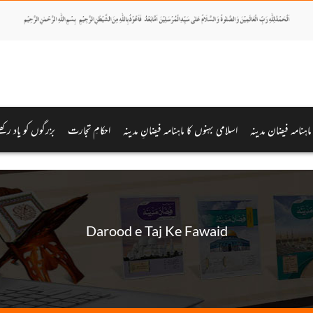
 ماہنامہ فیضان مدینہ
اسلامی بہنوں کا ماہنامہ فیضانِ مدینہ
احکامِ تجارت
بزرگوں کو یاد رکھ
Darood e Taj Ke Fawaid