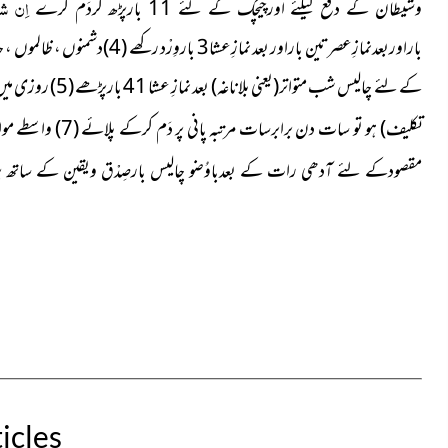
اِن شآ
وشیطان کے دفع کیلئے اورچیچک کے لئے 11 بارپڑھ کردَم کرے
باراوربعدنمازِعصرتین باراور بعد نمازِعشا3 باروِرْد رکھے (4)دشمنوں ، ظالموں ، حاسِدوں اور حاکموں
تکلیف) ہو تو سات دن برابرسات مرتبہ پانی پر دَم کرکے پلائے (7) واسطے مواصلتِ طالِب و مطلوب
مقصودکے لئے آدھی رات کے بعدباوُضو چالیس بارصِدْق ویقین کے ساتھ 
icles