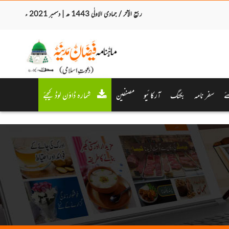
ربیع الآخر / جمادی الاولٰی 1443 ھ | دسمبر 2021 ء
ئے
سفر نامہ
بکنگ
آرکائیو
مصنفین
شمارہ ڈاؤن لوڈ کیجئے