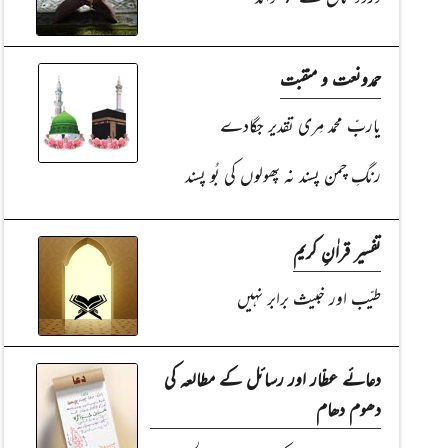
حمدونعت و منقبت
یاربِّ محمد مِری تقدیر جگادے
رنگِ چمن پسند نہ پھولوں کی بُو پسند
تفسیر قراٰنِ کریم
طیّب اور خبیث برابر نہیں
دعائے عطّار اور رسائل کے مطالعہ کی
دھوم دھام