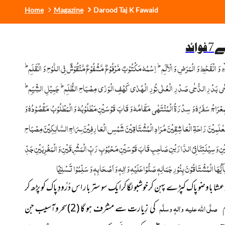
Home
Magazine
Darood Taj K Fawaid
وائد
ط
ط
ٓءِ وَ الْقَحْطِ وَ الْمَرَضِ وَ الْاَلَمِ
اِسْمُہٗ مَکْتُوْبٌ مَّرْفُوْعٌ مَّشْفُوْعٌ مَّنْقُوْشٌ فِی اللَّوْحِ وَ الْقَلَمِ
ط
ط
بَدْرِ الدُّجٰی صَدْرِ الْعُلٰی نُوْرِ الْہُدٰی کَہْفِ الْوَرٰی مِصْبَاحِ الظُّلَمِ
جَمِیْلِ الشِّیَمِ
لْمِعْرَاجُ سَفَرُہٗ وَ سِدْرَۃُ الْمُنْتَہٰی مَقَامُہٗ وَ قَابَ قَوْسَیْنِ مَطْلُوْبُہٗ وَ الْمَطْلُوْبُ مَقْصُوْدُہٗ وَ
َۃٍ لِلْعٰلَمِیْنَ رَاحَۃِ الْعَاشِقِیْنَ مُرَادِ الْمُشْتَاقِیْنَ شَمْسِ الْعَارِفِیْنَ سِرَاجِ السَّالِکِیْنَ مِصْبَاحِ
ْلَتَیْنِ وَسِیْلَتِنَا فِیْ الدَّارَیْنِ صَاحِبِ قَابَ قَوْسَیْنِ مَحْبُوْبِ رَبِّ الْمَشْرِقَیْنِ وَ الْمَغْرِبَیْنِ جَدِّ
ٓ یُّہَا الْمُشْتَاقُوْنَ بِنُوْرِ جَمَالِہٖ صَلُّوْا عَلَیْہِ وَ اٰلِہٖ وَ اَصْحَابِہٖ وَ سَلِّمُوْا تَسْلِیْمًا
ستر بار اس دُرُودِ پاک کو پڑھ کر
م
صلَّی اللہ علیہ واٰلہٖ وسلَّم
کی زِیارت سے مشرَّف ہو گا (2)سحروآسیب جن