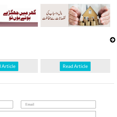
 Article
Read Article