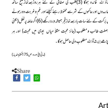
ءَ اللہ
فائدہ ہوگا (3)قلْب کی صفائی
کے لئے ہرروزبعدنمازصبح ساٹھ
کے شرسے محفوظ رہنے کیلئے اور غم وغربت دورہونے
کے لئے چالیس شب متواتر(یعنی بلاناغہ) بعد نمازِ عشا 41 بارپڑھے (5) روزی میں بَرَکت کے لئے سات باربعدنمازِفجر ہمیشہ وِرد رکھے (6) اگرحامِلہ پرخَلَل (یعنی
(جائز محبت مثلاً میاں بیوی میں محبت) اور ہر
اِن شآءَ اللہ
مطلوبِ دلی حاصل ہوگا۔
پڑھے
(مدنی پنج سورہ ، ص175 مکتبۃ المدینہ )
Share
Art