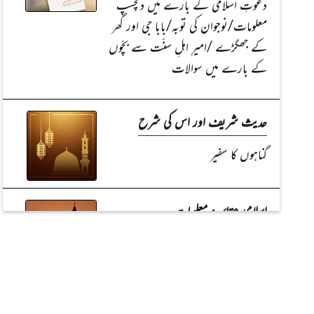
دعوتِ اسلامی کے بارے میں دلچسپ
معلومات/نوجوان کی توبہ/بابا جی اور گھر
کے جھگڑے /امیرِ اہلِ سنّت سے بچّوں
کے بارے میں سوالات
حدیث شریف اور اس کی شرح
گناہوں کا سفیر
Read Article
Read Article
اسلامی عقائد و معلومات
دیدارِ رسول اور اس کی برکتیں (چوتھی اور
آخری قسط)