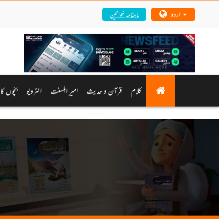
اردو
ماہنامہ خواتین
کلام
قرآن و حدیث
امیرِ اہلسنت
انٹرویو
بچّوں کا