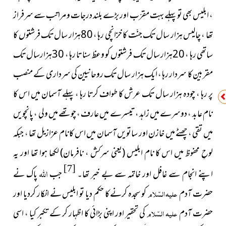
، ابلیس بھی تو پہلے بہت مقرّب اور بڑے بلند درجات و مراتب سے سرفراز
تھا ، چالیس ہزار سال تک جنّت کا خزانچی رہا ، 80ہزار سال تک فرشتوں کا
ساتھی رہا ، 20ہزار سال تک فرشتوں کو وعظ سنا تا رہا ، 30ہزارسال تک
مقربین کا سردار رہا ، ایک ہزار سال تک روحانیین کی سرداری کے منصب
پر رہا ، چودہ ہزار سال تک عرش کا طواف کرتا رہا ، پہلے آسمان میں اس کا
نام عابد ، دوسرے میں زاہد ، تیسرے میں عارف ، چوتھے میں ولی ، پانچویں
میں تقی ، چھٹے میں خازن اور ساتویں آسمان میں اس کانام عزازیل تھا ، جبکہ
لوحِ محفوظ میں اس کا نام ابلیس
(یعنی سرکش ، نافرمان)
لکھا ہوا تھا اور یہ
[7]
اللہ
اپنے انجام سے غافل اور خاتمہ سے بے خبر تھا۔
جب
پاک نے
حضرت آدم
علیہ السّلام
کو سجدہ کرنے کا حکم دیا تو ابلیس نے انکار کردیا اور
حضرت آدم
علیہ السّلام
کی تحقیر اور اپنی بڑائی کا اظہار کر کے تکبر کیا ، اسی