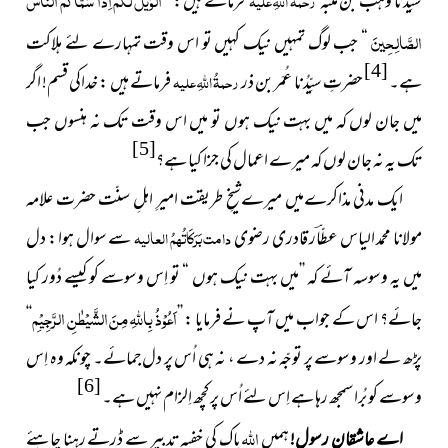
سیِّدُنا وَہب بن منبہ
رحمۃُ اللہِ علیہ
فرماتے ہیں : “
الصَّالِحِينَ
“ جب لوگ تمہیں نیک کہیں تو اس وقت تمہارے لئے ہلاکت
[4]
ہے۔
حضرتِ سیِّدُنا عُمَر بن ذر
رحمۃُ اللہِ علیہ
فرماتے ہیں : خداکی قسم! اگر
میں جان لوں کہ میں بہت نیک ہوں تو میں اس وقت تک نہ ہنسوں جب
[5]
تک یہ نہ جان لوں کہ میرے اعمال کی جزا کیا ہے؟
ایک مدنی مذاکرےمیں میرےشیخِ طریقت امیرِ اہلِ سنّت حضرت علامہ
مولانا محمد الیاس عطّاؔر قادری رضوی
دامت بَرَکَاتُہمُ العالیہ
سے سوال ہوا : دل
میں یہ وسوسہ آئے کہ ’’میں بہت نیک ہوں “ تو اِس وسوسے کو کیسے دُور کیا
اَعُوْذُ بِا
للہِ
مِنَ الشَّیْطٰنِ الرَّجِیْمِ
جائے؟ اس کے جواب میں آپ نے فرمایا : ’’
‘‘
پڑھ لے اور وسوسے پر توجّہ نہ دے ، نہ ہی اُس پر دل جمائے۔ چونکہ وہ اِس
[6]
وسوسے کو بُرا سمجھ رہا ہے اِس لئے اُس پر کچھ اِلزام نہیں ہے۔
اللہ
اے عاشقانِ رسول!
ہمیں
پاک کی خفیہ تدبیر سے ڈرتے رہنا چاہئے