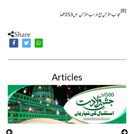
[8]
عجائب القرآن مع غرائب القرآن ، ص253ملخصاً
Share
Articles