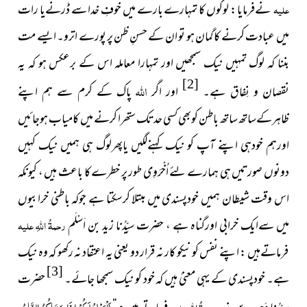
علیہ
نےفرمایا : لوگوں کا تمہارے بارے میں خوفِ خدا سے ڈرنےیا رات
میں عبادت کرنے کا گمان ہو تو ان کے حسنِ ظن پر پورے اترو۔ ایسے مت
بننا کہ لوگ تمہیں نیک سمجھیں اور تمہارا معاملہ اس کے برعکس ہو کہ یہ
[2]
اللہ
نقصان و نِفاق ہے۔
اور اگر
پاک کے کرم سے ہم اپنے
ظاہرکےساتھ ساتھ باطن کوبھی کسی حدتک ستھرا کرنے میں کامیاب ہوجائیں
اورہم خودہی اپنے آپ کو نیک کہنےلگیں یاپھرلوگ ہی ہمیں نیک کہیں
دونوں صورتیں ہی ہمارے لئے اُخْرَوِی طور پر خطرے کا باعث ہیں ، کیونکہ
اس وقت شیطان ہمیں خودپسندی میں مبتلا کرسکتا ہے جوکہ باطنی خرابیوں
میں سےایک خرابی اورگناہ ہے ، حضرت سیِّدُنا زید بن اَسْلَم
رحمۃُ اللہِ علیہ
فرماتےہیں : اپنے نفس کو نیکو کار نہ قرار دو یعنی یہ اعتقاد نہ رکھو کہ وہ نیک
[3]
ہے۔ خودپسندی کے یہی معنیٰ ہیں کہ خود کو نیک سمجھا جائے۔
حضرت
اَلْوَيْلُ لَكُمْ اِذَا سَمَّاكُمُ النَّاسُ