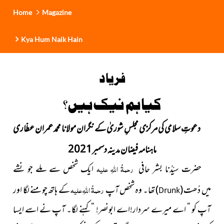
Home
Magazine
Kya Hum Naik Hain
فریاد
کیا ہم نیک ہیں؟
دعوتِ سلامی کی مرکزی مجلسِ شوریٰ کے نگران مولانا محمد عمران عطّاری
ماہنامہ فیضان مدینہ دسمبر2021
حضرت سیِّدُنا بشر حافی
رحمۃُ اللہِ علیہ
ایک شخص سے ملے جو نشے
میں
دُھت
(
)
تھا
۔ وہ شخص آپ
رحمۃُ اللہِ علیہ
کے ہاتھ چومنے لگا اور
Drunk
آپ کو “ اے میرے سردار!اے ابونصر! “ کہنے لگا۔ آپ نے اسے ایسا