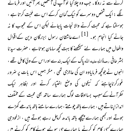
کرنے سے نہ روکا۔ جب وہ چلا گیا تو آپ کی آنکھیں بھر آئیں اور فرمانے
لگے : ایک شخص دوسرے کو نیک گمان کرکے اس سے مَحبّت کرتا ہے ،
ہوسکتا ہے کہ محبت کرنے والا نجات پاجائے لیکن اس کے محبوب کا نہ
[1]
جانے کیا انجام ہو۔
اےعاشقانِ رسول !بزرگانِ دین کےاقوال
وافعال میں ہمارے لئے سیکھنے کا بہت کچھ سامان ہوتاہے ، حضرت سیدنا
اللہ
بشر حافی
رحمۃُ اللہِ علیہ
پاک کےنیک بندے اور اس کے ولیِّ کامل تھے ،
انہوں نےجوکچھ فرمایاوہ ان کی عاجزی تھی ، مگر ہمیں اس بات پر ضرور
غورکرناچاہئے کہ نیکوں کی وضع اختیار کرنے اور بظاہر نیک
نظرآنےکےسبب بسااوقات لوگ ہمارے ساتھ بھی محبت کےمختلف
انداز اپناتےہیں ، ہمارے ہاتھ چومتے ، ہمارے سامنے ہاتھ باندھے کھڑے
ہوتے اور کبھی ہمارے پیچھے ہاتھ باندھ کرچل رہے ہوتے ہیں ، ازخودہی
ہمارےکسی کام کو کرنے یا ہمارےہی سونپے ہوئےکام کو کرنے میں