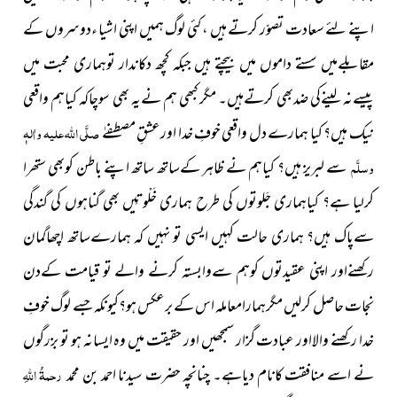
اپنے لئے سعادت تصوّر کرتے ہیں ، کئی لوگ ہمیں اپنی اشیا ءدوسروں کے
مقابلےمیں سستے داموں میں بیچتے ہیں جبکہ کچھ دکاندار توہماری محبت میں
پیسےنہ لینےکی ضدبھی کرتےہیں۔ مگر کبھی ہم نےیہ بھی سوچاکہ کیاہم واقعی
نیک ہیں؟ کیا ہمارے دل واقعی خوفِ خدا اورعشقِ مصطفےٰ
صلَّی اللہ علیہ واٰلہٖ
وسلَّم
سے لبریز ہیں؟ کیاہم نے ظاہر کےساتھ ساتھ اپنے باطن کوبھی ستھرا
کرلیا ہے؟ کیاہماری جَلوتوں کی طرح ہماری خَلْوتِیں بھی گناہوں کی گندگی
سےپاک ہیں؟ ہماری حالت کہیں ایسی تو نہیں کہ ہمارےساتھ اچھاگمان
رکھنےاور اپنی عقیدتوں کوہم سےوابستہ کرنے والے تو قیامت کےدن
نجات حاصل کرلیں مگرہمارامعاملہ اس کے برعکس ہو؟کیونکہ جسے لوگ خوفِ
خدا رکھنے والااور عبادت گزار سمجھیں اور حقیقت میں وہ ایسانہ ہو تو بزرگوں
نے اسے منافقت کانام دیاہے۔ چنانچہ حضرت سیدنا احمد بن محمد
رحمۃُ اللہِ