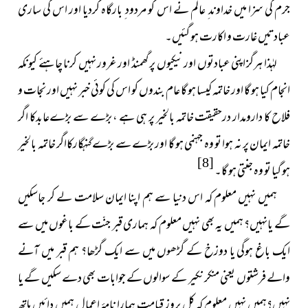
جرم کی سزا میں خداوند ِ عالَم نے اس کو مردود ِ بارگاہ کردیا اور اس کی ساری
عبادتیں غارت و اکارت ہو گئیں۔
لہٰذا ہرگز اپنی عبادتوں اور نیکیوں پر گھمنڈ اور غرور نہیں کرنا چاہئے کیونکہ
انجام کیا ہو گا اور خاتمہ کیسا ہو گا عام بندوں کو اس کی کوئی خبر نہیں اور نجات و
فلاح کا دارومدار درحقیقت خاتمہ بالخیر پر ہی ہے ، بڑے سے بڑےعابدکا اگر
خاتمہ ایمان پر نہ ہوا تو وہ جہنمی ہو گا اور بڑے سے بڑے گنہگارکااگر خاتمہ بالخیر
[8]
ہو گیا تو وہ جنتی ہو گا۔
ہمیں نہیں معلوم کہ اس دنیا سے ہم اپنا ایمان سلامت لے کر جاسکیں
گے یانہیں؟ ہمیں یہ بھی نہیں معلوم کہ ہماری قبر جنّت کے باغوں میں سے
ایک باغ ہوگی یا دوزخ کے گڑھوں میں سے ایک گڑھا؟ ہم قبر میں آنے
والے فرشتوں یعنی منکر نکیر کے سوالوں کے جوابات بھی دے سکیں گے یا
نہیں؟ہمیں نہیں معلوم کہ کل بروزِ قیامت ہمارا نامۂ اعمال ہمیں دائیں ہاتھ