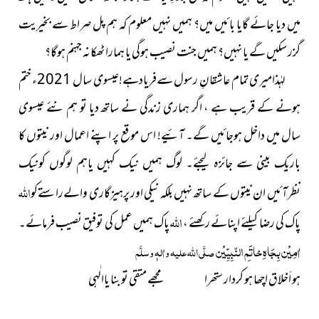
میں دیا جائے گایا بائیں میں؟ ہمیں نہیں معلوم کہ ہم پل صراط سے بخیریت
گزر سکیں گے یا نہیں؟ ہمیں جنت نصیب ہوگی یا ہمارا ٹھکانہ جہنم ہوگا؟
لہٰذامیری تمام عاشقانِ رسول سےفریادہے!عیسوی سال 2021ء ختم
ہونے کے قریب ہے ، اگر ہماری زندگی نے ساتھ دیا تو ہم نئے عیسوی
سال میں داخل ہوجائیں گے۔ آئیے! اس موقع پر اپنے اعمال اور نیتوں کا
باریک بینی سے جائزہ لیجئے۔ لوگ ہمیں نیک کہیں یاہم لوگوں کونیک
اللہ
نظرآئیں ان نیتوں کے ساتھ نہیں بلکہ نیکی اور پرہیزگاری والےراستےکو
اللہ
پاک کی رضا کیلئے اپنائے رکھئے ،
پاک ہمیں عمل کی توفیق نصیب فرمائے۔
اٰمِیْن بِجَاہِ خاتَمِ النّبِیِّیْن
صلَّی اللہ علیہ واٰلہٖ وسلَّم
ہو اَخلاق اچھا ہو کردار ستھرا مجھے متقی تو بنا یاالٰہی