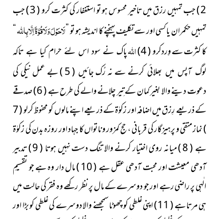
2 ) جب تمہیں رزق میں تاخیر محسوس ہو تو استغفار کی کثرت کرو ( 3 ) جب
لَاحَوْلَ وَلَاقُوَّۃَ اِلَّابِاللہ
تمہیں حکمران یا کسی اور سے تکلیف پہنچنے کا اندیشہ ہو تو ”
“
اللہ
کا کثرت سے وِردکرو ( 4 )
پاک نے سود اس لئے حرام کیا ہے تاکہ
سے نہ رُک جائیں ( 5 ) بے عمل نیکی کی
لوگ آپس میں بھلائی کرنے
دعوت دینے والا بغیر کمان کے تِیر چلانے والے کی طرح ہے ( 6 ) صدقے
کے ذریعے رِزق میں اضافہ اور زکوٰۃ کے ذریعے اپنے مالوں کو محفوظ کرلو ( 7
) نماز متقی و پرہیزگار کی قربانی ، حج کمزور وناتواں کا جہاد اور روزہ بدن کی زکوٰۃ
ہے ( 8 ) میانہ روی اختیار کرنے والا تنگ دست نہیں ہوتا ( 9 ) تدبیر
آدھی معیشت اور محبت آدھی عقل ہے ( 10 ) مال دار وہ ہے جو تقسیمِ
الٰہی پر راضی رہے اور جو دوسرے کے مال پر نظر رکھے وہ فقر کی حالت میں
ہی مرتا ہے ( 11 ) اپنی غلطی کو چھوٹا سمجھنے والا دوسرے کی غلطی کو بڑا اور