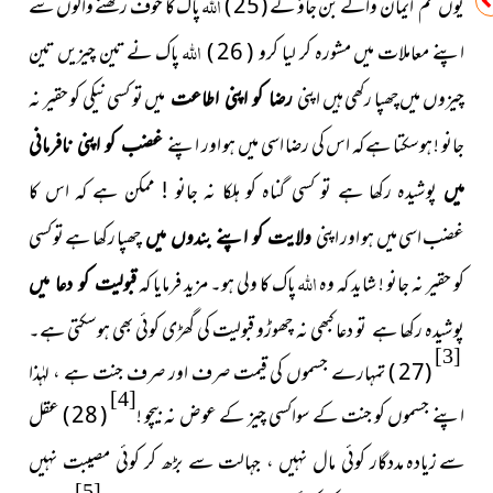
اللہ
والے بن جاؤ گے ( 25 )
پاک کا خوف رکھنے والوں سے
یوں تم ایمان
اللہ
اپنے معاملات میں مشورہ کر لیا کرو ( 26 )
پاک نے تین چیزیں تین
چیزوں میں چھپا رکھی ہیں اپنی
میں تو کسی نیکی کو حقیر نہ
رضا کو اپنی اطاعت
جانو ! ہوسکتا ہے کہ اس کی رضا اسی میں ہو اور اپنے
غضب کو اپنی نافرمانی
میں
پوشیدہ رکھا ہے تو کسی گناہ کو ہلکا نہ جانو ! ممکن ہے کہ اس کا
اسی میں ہو اور اپنی
چھپا رکھا ہے تو کسی
غضب
ولایت کو اپنے بندوں میں
اللہ
کو حقیر نہ جانو ! شاید کہ وہ
پاک کا ولی ہو۔ مزید فرمایا کہ
قبولیت کو دعا میں
پوشیدہ رکھا ہے
تو دعا کبھی نہ چھوڑو قبولیت کی گھڑی کوئی بھی ہوسکتی ہے۔
[3]
(27 ) تمہارے جسموں کی قیمت صرف اور صرف جنت ہے ، لہٰذا
[4]
اپنے جسموں کو جنت کے سواکسی چیز کے عوض نہ بیچو !
( 28 ) عقل
سے زیادہ
مددگار کوئی مال نہیں ، جہالت سے بڑھ
کر کوئی مصيبت نہیں
[5]