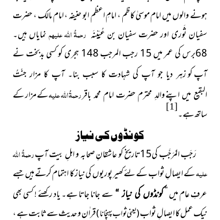
ہونے والوں میں امام موسیٰ کاظم ، امامِ اعظم ابو حنیفہ ، امام مالک ، حضرت
سفیان ثَوری اور حضرت سفیان بن عُیَیْنَہ
رحمۃُ اللہ علیہم
نمایاں ہیں۔
68برس کی عمر میں 15 رجب المرجب 148 ہجری کو کسی بدبخت نے
آپ کو
زہر دیا جو آپ کی شہادت کا سبب بنا۔ آپ کا مزار جنّتُ
رحمۃُ اللہ علیہ
کے مزار کے
البقیع میں اپنے
والدِ محترم حضرت امام محمد باقر
[1]
ساتھ ہے۔
کونڈوں کی نیاز
رَجَب المُرَجَّب کی15تاریخ کو عاشقانِ صحابہ و اہلِ بیت آپ
رحمۃُ اللہ
علیہ
کے ایصالِ ثواب کے لئے کھیر پوریوں کی نیاز کا اہتمام کرتے ہیں جسے
عرفِ عام میں ”
سے جانا جاتا ہے۔ یاد رکھئے ! کسی بھی
کونڈوں کی نیاز “
نیک عمل کا ایصالِ ثواب
قراٰن و حدیث سے ثابت ہے ،
( یعنی ثواب پہنچانا )