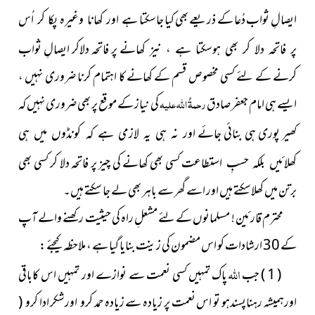
ایصالِ ثواب دُعا کے ذریعے بھی کیا جاسکتا
ہے اور کھانا وغیرہ پکا کر اُس
پر فاتحہ دلاکر ایصالِ ثواب
پر فاتحہ دلا کر بھی ہوسکتا ہے ، نیز کھانے
کرنے کے لئے کسی مخصوص قسم کے کھانے کا اہتمام کرنا ضروری نہیں ،
ایسے ہی امام جعفر صادق
رحمۃُ اللہ علیہ
کی نیاز کے موقع پر بھی ضروری نہیں کہ
کھیر پوری ہی بنائی جائے
اور نہ ہی یہ لازمی ہے کہ کونڈوں میں ہی
کسی بھی کھانے کی چیز پر فاتحہ دلا کر کسی بھی
کھلائیں بلکہ حسبِ استطاعت
برتن میں کھلاسکتے ہیں اور اسے گھر سے باہر بھی لے جا سکتے ہیں۔
محترم قارئین ! مسلمانوں کے لئے مشعلِ راہ کی حیثیت رکھنے والے آپ
کے 30 ارشادات کو اس مضمون کی زینت بنایا گیا ہے ، ملاحظہ کیجئے :
اللہ
( 1 ) جب
پاک تمہیں کسی نعمت سے نوازے اور تمہیں اس کاباقی
اورہمیشہ رہناپسندہو تو اس نعمت پر زیادہ سے زیادہ حمد کرو اورشکر ادا کرو (