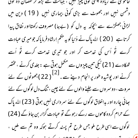
خاموشی سے زیادہ اچھی کوئی چیز نہیں ، جہالت سے بڑھ کر نقصان دہ کوئی
دشمن نہیں اور جھوٹ سے بڑی کوئی بیماری نہیں ( 19 ) دین میں
لڑائی
مصروف رکھتااور نفاق پیدا
جھگڑے سے بچوکہ یہ دل کو
( بےجا )
اللہ
کرتا
پاک نے دُنیا کو یہ حکم اِرشاد فرمایا کہ جو میری عبادت
ہے ( 20 )
کرے تُو اُس کی خدمت کر اور جو تیری خدمت کرے تُو اُسے
( 21 ) نیکی تین چیزوں سے مکمل ہوتی ہے : جلدی کرنے ، مختصر
تھکادے
[2]
کرنے اور پوشیدہ طور پر انجام دینے سے۔
( 22 ) جھوٹوں کے لئے
مروت ، دوسروں سے جلنے والوں کے لئے چین ، تنگ دل لوگوں کے لئے
اللہ
بھائی چارہ اور بداخلاق لوگوں کے لئے سرداری نہیں ہوتی ( 23 )
پاک
کے حرام کردہ کاموں سے رکے رہو گے تو عبادت گزار بن جاؤ گے ( 24 )
لوگوں سے اسی
طرح ملو جس طرح تم پسند کرتے ہوکہ وہ تم سے ملیں ،