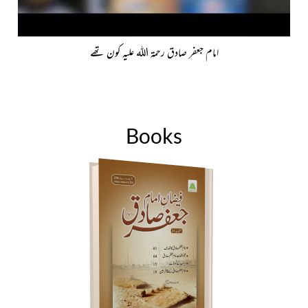
امام جعفر صادق رحمۃ اللہ علیہ کون تھے
Books