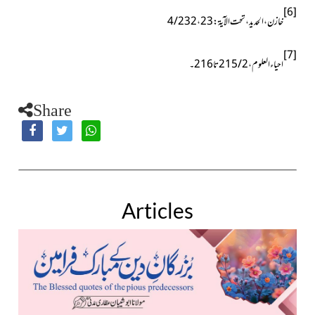
[6]
خازن ، الحدید ، تحت الآیۃ : 23 ، 4/232
[7]
احیاء العلوم ، 2/ 215تا216۔
Share
Articles