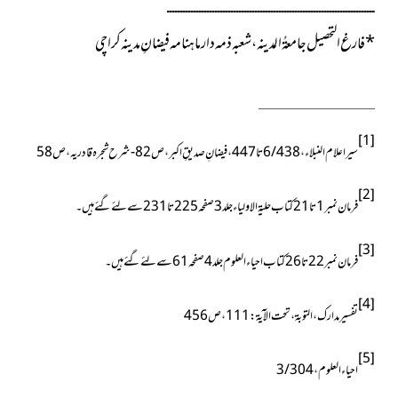
ــــــــــــــــــــــــــــــــــــــــــــــــــــــــــــــــــــــــــــــ
*
فارغ التحصیل جامعۃُ المدینہ ، شعبہ ذمہ دار ماہنامہ فیضانِ مدینہ کراچی
[1]
سیر اعلام النبلاء ، 6/438تا447 ،
فیضانِ صدیقِ اکبر ، ص82
-شرح شجرہ قادریہ ، ص58
[2]
فرمان نمبر1تا 21 کتاب حلیۃ الاولیاء جلد3 صفحہ 225 تا 231 سے لئے گئے ہیں۔
[3]
فرمان نمبر22تا 26 کتاب احیاء العلوم جلد4 صفحہ 61 سے لئے گئے ہیں۔
[4]
تفسیر مدارک ، التوبۃ ، تحت الآیۃ : 111 ، ص456
[5]
احیاء العلوم ، 3/304