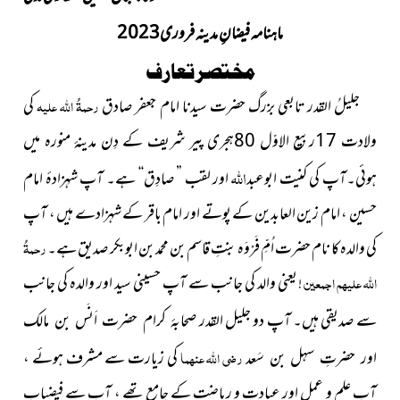
ماہنامہ فیضانِ مدینہ فروری2023
مختصر تعارف
جلیلُ القدر تابعی بزرگ حضرت سیدنا امام جعفر صادق
رحمۃُ اللہ علیہ
کی
ولادت 17ربیع الاوّل 80ہجری پیر شریف کے دِن مدینۂ منورہ میں
اللہ
ہوئی۔آپ کی کنیت ابوعبد
اور لقب ” صادِق‘‘ ہے۔ آپ شہزادۂ امام
حسین ، امام زین العابدین کے پوتے اور امام باقر کے شہزادے ہیں ، آپ
کی والدہ کا نام
حضرت اُمِّ فَرْوَہ بنتِ قاسم بن محمد بن ابوبکر صدیق ہے۔
رحمۃُ
اللہ علیہم اجمعین
یعنی والد کی جانب سے آپ حسینی سید اور والدہ کی جانب
!
سے صدیقی ہیں۔ آپ
دو جلیل القدر
صحابۂ کرام حضرت اَنَس بن مالک
رضی اللہ عنہما
کی زیارت سے مشرف ہوئے ،
اور حضرتِ سہل بن سَعد
آپ علم و عمل اور عبادت و ریاضت کے جامع تھے ، آپ سے فیضیاب