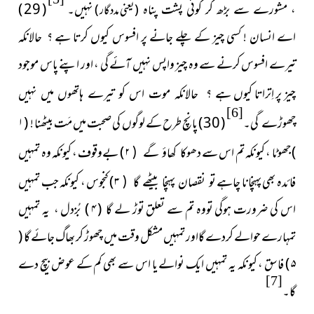
نہیں۔
( 29 )
، مشورے سے بڑھ کر کوئی پشت پناہ
( یعنی مددگار )
اے انسان ! کسی چیز کے چلے
جانے پر افسوس کیوں کرتا ہے ؟ حالانکہ
تیرے افسوس کرنے سے وہ چیز واپس نہیں آئے گی ، اور اپنے پاس موجود
چیز پر اِتراتا کیوں
ہے ؟ حالانکہ موت اس کو تیرے ہاتھوں میں نہیں
[6]
( 30 ) پانچ طرح کے لوگوں کی صحبت میں مَت بیٹھنا ! (
۱
چھوڑے گی۔
)
جھوٹا ، کیونکہ تم اس سے
۲ )
بےوقوف ، کیونکہ وہ تمہیں
دھوکا کھاؤ گے (
فائدہ بھی پہنچانا چاہے
۳ )
کنجوس ، کیونکہ جب تمہیں
تو نقصان پہنچا بیٹھے گا (
اس کی ضرورت
ہوگی تووہ تم سے تعلق توڑ لے گا (
۴ )
بُزدل ، یہ تمہیں
تمہارے حوالے کردے گااور تمہیں مشکل وقت میں چھوڑ کر بھاگ جائے گا (
۵ )
فاسق ، کیونکہ یہ تمہیں ایک نوالے یا اس سے بھی کم کے عوض بیچ دے
[7]
گا۔