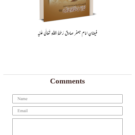
فیضانِ امام جعفر صادق رَحْمَۃُ اللہِ تَعَالٰی عَلَیْہِ
Comments