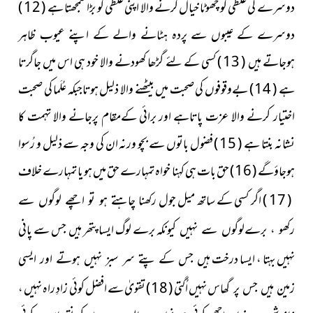
دوسرے کی غلطی کو چھوٹا خیال کرنے والا اپنی غلطی کو بڑا سمجھتا ہے ( 12 )
دوسرے کے عیبوں سے پردہ ہٹانے والے کے اپنے عیوب ظاہر
ہوجاتے ہیں ( 13 ) کسی کے لئے گڑھا کھودنے والا خود ہی اس میں جاگرتا
ہے ( 14 ) بےوقوفوں کی صحبت میں بیٹھنے والا ذلیل ہوتاجبکہ عُلَما کی صحبت
اختیار کرنے والا عزت پاتاہے اور برائی کےمقام پرجانے والا تہمت کا
نشانہ بنتا ہے ( 15 ) فضول باتوں سے بچو ورنہ ان کی وجہ سے ذلیل و رُسوا
ہوجاؤگے ( 16 ) حق بات ہی کہنا خواہ تمہارے حق میں ہو یا تمہارے خلاف
( 17 ) اگر کسی کے ساتھ میل جول
رکھنا چاہتے ہو تو اچھے لوگوں سے
برے لوگ ایسا پتھر ہیں جس سے پانی
رکھو ، برےلوگوں سے نہیں کیونکہ
نہیں بہتا ، ایسا درخت
ہیں جس کے پتے سر سبز نہیں ہوتے اور ایسی
نہیں اُگتی ( 18 ) تقویٰ سے افضل کوئی زادِ راہ نہیں ،
زمین ہیں جس پر گھاس