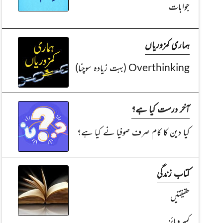
جوابات
ہماری کمزوریاں
Overthinking (بہت زیادہ سوچنا)
آخر درست کیا ہے؟
کیا دین کا کام صرف صوفیا نے کیا ہے؟
کتاب زندگی
حقیقتیں
کمپرومائز