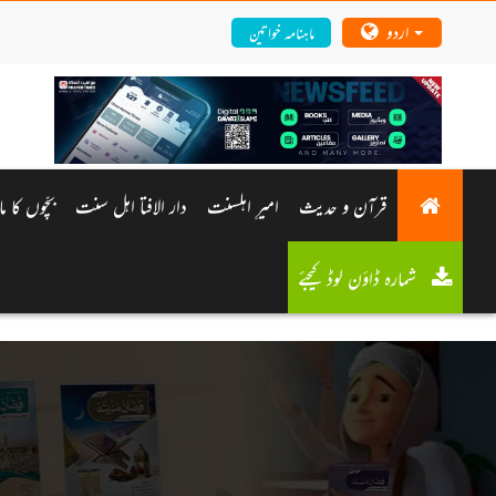
اردو
ماہنامہ خواتین
قرآن و حدیث
امیرِ اہلسنت
دار الافتا اہل سنت
بچّوں کا م
شمارہ ڈاؤن لوڈ کیجئے