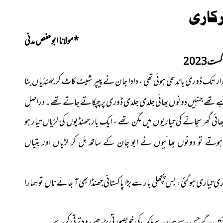
رکاری
*
مولانا ابوحفص مدنی
ست2023
ر تک ڈوری باندھی ہوئی تھی ، دادا جان نے پیپر شیٹ کاٹ کر جھنڈیاں بنا
ہے تھے جنہیں دونوں بھائی جلدی جلدی ڈوری پر چپکاتے جاتے تھے۔ دراصل
 دونوں بھائی گھر سجانے کی تیاریوں میں مگن تھے ، ایک بار جھنڈیوں کی لڑیاں تیار ہو
تے تو دونوں بھائیوں نے ابو جان کے ساتھ مِل کر لڑیاں اور بتیاں
تیاری ہو گئی ، بس پچھلی بار سےبڑا پاکستانی جھنڈا بھی آ جائے ناں تو ہمارا
دی منائیں گے جس سے ہمارے ملک کی خوبصورتی بڑھے ، وہ ترقی کرے۔