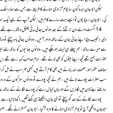
لیکن ابو جان ایسا کون سا یومِ آزادی منانے کا طریقہ ہے جس سے ہمارا ملک خ
کی۔ ابو جان :
بیٹا یوں تو ایسے بہت سارے کام ہیں ، لیکن آپ کے لیے ایک سرپرائز ہے جو آپ ک
14 اگست والے دن ناشتے کے بعد دونوں بھائی مدنی چینل دیکھ رہے تھے جس پہ 
دی : خبیب بیٹا اپنے بھائی جان کے ساتھ اِدھر آئیں۔دونوں بھائی باہر پہنچے تو 
سے میرے ساتھ ، ہم پہلے ہی لیٹ ہو چکے ہیں۔ دونوں بھائیوں کو ساتھ لئے ا
حضرات جمع تھے کچھ اپنے بیٹوں کو بھی لائے تھے ، امام صاحب کہہ رہے تھے : 
صاف ستھرا اور صحت مند بنانے میں بھی کام آتے ہیں تبھی ہم سب نے مل کر ارادہ 
سب حضرات پودے لائے ہیں ، ہم نے کچھ پودے تو دونوں سڑکوں کے درمیان 
سامنے بنے لان میں لگا دیں گے اور ہاں خیال رہے کہ پودے لگانے کے ساتھ ساتھ پھ
پودے لگانے کے بعد گھر پہنچے تو اَمّی جان دیکھتے ہی کہنے لگیں : کھانا تیار
ابو جان واقعی آج تو یومِ آزادی منانے کا مزہ آ گیا۔ ابو جان مسکرانے لگے۔ صہ