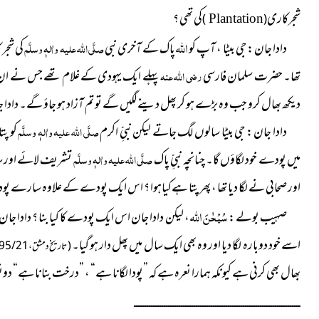
شجرکاری
کی تھی ؟
)
(
Plantation
اللہ
دادا جان : جی بیٹا ، آپ کو
پاک کے آخری نبی
صلَّی اللہ علیہ واٰلہٖ وسلَّم
کی شجر 
تھا۔ حضرت سلمان فارسی
رضی اللہ عنہ
پہلے ایک یہودی کے غلام تھے جس نے ان کی
دیکھ بھال کرو جب وہ بڑے ہو کر پھل دینے لگیں گے تو تم آزاد ہو جاؤ گے۔ داد
دادا جان : جی بیٹا سالوں لگ جاتے لیکن نبیِّ اکرم
صلَّی اللہ علیہ واٰلہٖ وسلَّم
کو پت
میں پودے خود لگاؤں گا۔ چنانچہ نبیِّ پاک
صلَّی اللہ علیہ واٰلہٖ وسلَّم
تشریف لائے اور 
اور صحابی نے لگا دیا تھا ، پھر پتا ہےکیاہوا ؟ اس ایک پودے کے علاوہ سارے پو
سُبْحٰنَ اللہ
صہیب بولے :
، لیکن دادا جان اس ایک پودے کا کیا بنا ؟ دادا جان 
اسے خود دوبارہ لگا دیا اور وہ بھی ایک سال میں پھل دار ہو گیا۔
( تاریخ دمشق ، 21 / 395 ، دلائل النبوۃ للبیہقی ، 2 / 97 )
بھال بھی کرنی ہے کیونکہ ہمارا نعرہ ہے کہ ”پودا لگانا ہے“ ، ”درخت بنانا ہے“ د
ــــــــــــــــــــــــــــــــــــــــــــــــــــــــــــــــــــــــــــــ