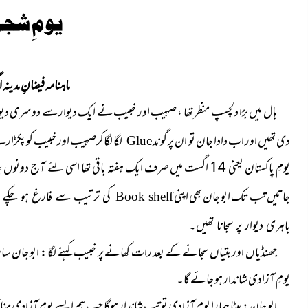
یومِ شج
ماہنامہ فیضانِ مدینہ اگ
ہال میں بڑا دلچسپ منظر تھا ، صہیب اور خبیب نے ایک دیوار سے دوسری دیوا
دی تھیں اور اب دادا جان تو ان پر گوند
لگا لگاکرصہیب اور خبیب کو پکڑار
Glue
یومِ پاکستان یعنی 14 اگست میں صرف ایک ہفتہ باقی تھا اسی لئے آج
جاتیں تب تک ابو جان بھی اپنی
کی ترتیب سے فارغ ہو چکے ہو
Book shelf
باہری دیوار پر سجانا تھیں۔
جھنڈیاں اور بتیاں سجانے کے بعد رات کھانے پر خبیب کہنے لگا : ابو جان ساری 
یومِ آزادی شاندار ہو جائے گا۔
ابو جان : بیٹا ہمارا یومِ آزادی تو تب شاندار ہوگا جب ہم ایسے یومِ آزا