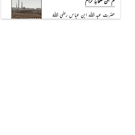
کم سِن صحابۂ کرام
Read Article
Read Article
حضرت عبد اللہ ابنِ عباس رضی اللہُ
عنہما
تذکرۂ صالحین
قلمِ اعلیٰ حضرت کی سلاست و روانی
مفتی اعظم ہند مولانا مصطفیٰ رضا خان
رحمۃُ اللہِ علیہ
اپنے بزرگوں کو یاد رکھئے
صحابہ کرام عَلَیْہِمُ الرِّضْوَان ، اولیاء کرام
رَحِمَہُمُ اللہُ السَّلَام ، علمائے اسلام رَحِمَہُمُ