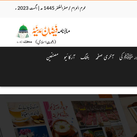
محرم الحرام / صفرالمظفر 1445 ھ | اگست 2023 ء
ور ﷺ کی
آخری صفحہ
بکنگ
آرکائیو
مصنفین