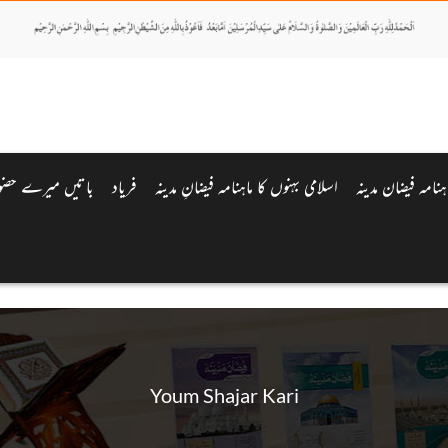
اہنامہ فیضان مدینہ
اسلامی بہنوں کا ماہنامہ فیضانِ مدینہ
فریاد
باتیں میرے حض
Youm Shajar Kari