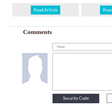
Read Article
Read
Comments
Security Code