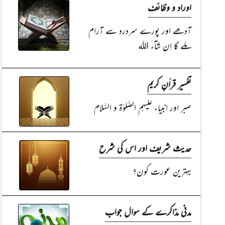
اوراد و وظائف
آدھے اور پورے سردرد سے آرام
ملے گا اِن شآءَ اللہ
تفسیر قراٰنِ کریم
صبر اور انبیاء علیہم الصَّلوٰۃ و السَّلام
حدیث شریف اور اس کی شرح
بہترین عورت کون؟
مدنی مذاکرے کے سوال جواب