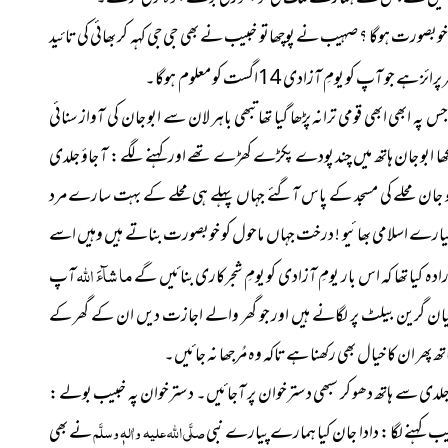
وبصورت ہوگا ؟ صہیب نے پوچھاتو خبیب نے بھی جی جی کہہ کر بھائی کی تائید
و یومِ آزادی 14اگست کو معلوم ہوگا۔
ابھی ابھی قومی ترانہ پڑھا گیا تھا تبھی باہر لان سے ابو جان کی آواز سنائی
دیکھا ابو جان ہاتھ میں چند پودے پکڑے کھڑے تھے اور کہنے لگے : آ جاؤ جلدی
بو جان محلے کی مسجد کے پاس آگئے جہاں پہلے ہی محلے کے بہت سارے مرد
پیارے اسلامی بھائیو ! درخت جہاں ماحول کو خوبصورت بناتے ہیں وہیں اسے
ما شآءَ اللہ
کیا تھا کہ اس بار یومِ آزادی کو یومِ شجرکاری بنائیں گے
آپ
گرین بیلٹ پر لگانے ہیں اور جو گھر والے اجازت دیں ان کے گھر کے
ر ان کا خیال بھی رکھنا ہے تاکہ وہ مُرجھا نہ جائیں۔
 ہے جلدی سے ہاتھ دھو کر سبھی دسترخوان پر آجائیں۔ دسترخوان پہ خبیب بولے :
یب کہنے لگا : دادا جان کیا ہمارے پیارے نبی
صلَّی اللہ علیہ واٰلہٖ وسلَّم
نے بھی