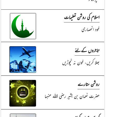
اسلام کی روشن تعلیمات
خود انحصاری
تاجروں کےلئے
بھلا کریں، خون نہ نچوڑیں
روشن ستارے
حضرت نعمان بن بشیر رضی اللہ عنہما