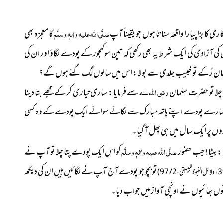
کاری کا بڑا پیارا واقعہ سناتا ہوں جو یقیناً آپ
صلَّی اللہ علیہ واٰلہٖ وسلَّم
کا معجزہ بھی
 آزادی کی ایک شرط یہ بھی رکھی کہ تین سوکھجور کے پودے لگاؤ اور ان کی
ا جان رُکے تو خبیب جلدی سے بولا : اس میں سالوں لگ گئے ہوں گے ؟
اچلا تو حضرت سلمان
رضی اللہ عنہ
سے فرمایا : ساری تیاری کر کےمجھے بتا دینا
سارے پودے اپنے ہاتھ مبارک سے لگائے سوائے ایک پودے کے وہ کسی
دوں پر ایک سال میں ہی پھل آ گیا۔
: بیٹا ! جب حضور
صلَّی اللہ علیہ واٰلہٖ وسلَّم
کو اس ایک پودے پتا چلا تو آپ نے
تو بچو جو پودے آج آپ نے لگائیں ہیں ان کی دیکھ
ونوں بھائیوں نے اونچی آواز میں جواب دیا۔