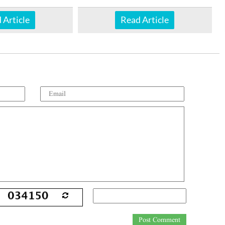
 Article
Read Article
Post Comment