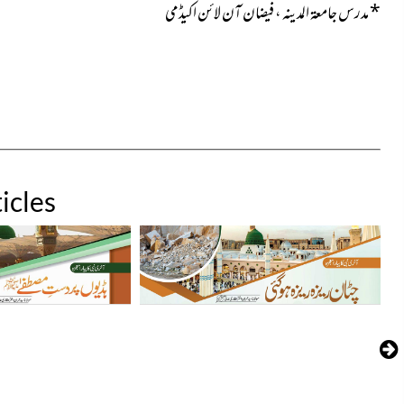
*
مدرس جامعۃ المدینہ ، فیضان آن لائن اکیڈمی
icles