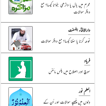
محرم میں بال یا داڑھی بنوانا کیسا؟ مع
دیگر سوالات
دارالافتاء اہلسنت
نوحہ کرنا یا سننا کیسا؟ مع دیگر سوالات
فریاد
سوچ اور اصلاح میں پلس مائنس
العلم نور
دِلوں میں چُھپے سوالات اور اُن کے