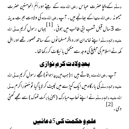
وسلَّم
کے چچا حضرت عباس
رضی اللہ عنہ
کے بیٹے اور اُمُّ المؤمنین
حضرت
میمونہ
رضی اللہ عنہا
کے بھانجے ہیں۔ آپ
رضی اللہ عنہ
کی ولادت ہجرتِ مدینہ
[1]
سے 3سال قبل شعبِ ابی طالب میں ہوئی۔
جہاں رسولِ کریم
صلَّی اللہ
علیہ واٰلہٖ وسلَّم
اپنے خاندان اور دیگر مسلمانوں کے ساتھ محصور
تھے
اور اہلِ
مکہ نے اسلام کی تبلیغ کی وجہ سے مکمل بائیکاٹ کررکھا تھا۔
بعدِ ولادت کرم نوازی
آپ
رضی اللہ عنہ
بتاتے ہیں :
مجھے رسولِ کریم
صلَّی اللہ
( جب میں پیدا ہوا تو )
علیہ واٰلہٖ وسلَّم
کی بارگاہ میں ایک کپڑے میں لپیٹ کر لایا گیا تو حُضورِ اکرم
صلَّی
اللہ علیہ واٰلہٖ وسلَّم
نے اپنے لُعاب مبارک
سے مجھے گھٹی
( یعنی بابرکت تھوک )
[2]
دی۔
علم و حکمت کی5 دعائیں