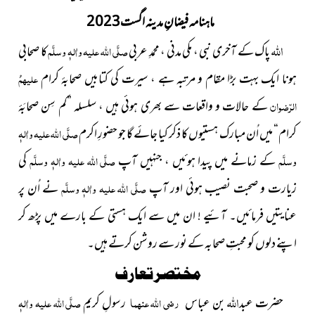
ماہنامہ فیضانِ مدینہ اگست2023
اللہ
پاک کے آخری نبی ، مکی مدنی ، محمدِ عربی
صلَّی اللہ علیہ واٰلہٖ وسلَّم
کا صحابی
ہونا ایک بہت بڑا مقام و مرتبہ ہے ، سیرت کی کتابیں صحابۂ کرام
علیہمُ
الرّضوان
کے حالات و واقعات سے بھری ہوئی ہیں ، سلسلہ
”کم سِن صحابَۂ
کرام“
میں اُن مبارک ہستیوں کا ذکر کیا جائے گا جو حضورِ اکرم
صلَّی اللہ علیہ واٰلہٖ
وسلَّم
کے زمانے میں پیدا ہوئیں ، جنہیں آپ
صلَّی اللہ علیہ واٰلہٖ وسلَّم
کی
زیارت و صحبت نصیب ہوئی اور آپ
صلَّی اللہ علیہ واٰلہٖ وسلَّم
نے اُن پر
عنایتیں فرمائیں۔ آئیے ! ان میں سے ایک ہستی کے بارے میں پڑھ کر
اپنے دلوں کو محبتِ صحابہ کے نور سے روشن کرتے ہیں۔
مختصر تعارف
اللہ
حضرت عبد
بن عباس
رضی اللہ عنہما
رسولِ کریم
صلَّی اللہ علیہ واٰلہٖ