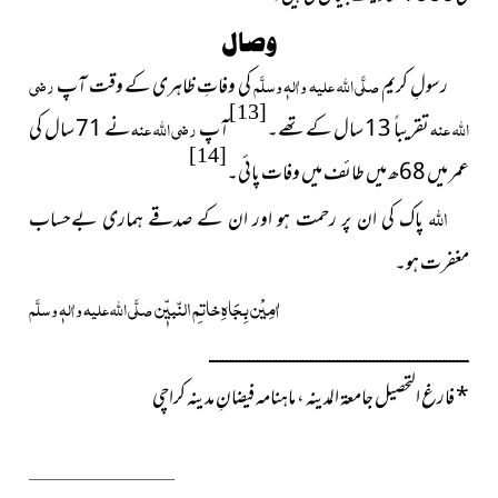
وصال
رسولِ کریم
صلَّی اللہ علیہ واٰلہٖ وسلَّم
کی وفاتِ ظاہری کے وقت آپ
رضی
[13]
اللہ عنہ
تقریباً 13 سال کے تھے۔
آپ
رضی اللہ عنہ
نے 71 سال کی
[14]
عمر میں 68ھ میں طائف میں وفات پائی۔
اللہ
پاک کی ان پر رحمت ہو اور ان کے صدقے ہماری بےحساب
مغفرت ہو۔
اٰمِیْن بِجَاہِ خاتمِ النّبیّٖن
صلَّی اللہ علیہ واٰلہٖ وسلَّم
ــــــــــــــــــــــــــــــــــــــــــــــــــــــــــــــــــــــــــــــ
*
فارغ التحصیل جامعۃ المدینہ ، ماہنامہ فیضانِ مدینہ کراچی