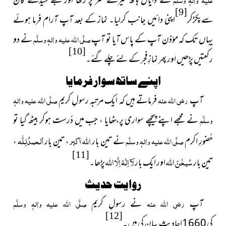
نے دایاں ہاتھ میرے سَر پر رکھا اور مجھے سیدھے کان
[9]
سےپکڑکر
اپنی دائیں جانب کرلیا۔ نماز کے بعد آپ آرام فرما ہوئے
یہاں تک کہ مؤذن آپ کے پاس آیا تو آپ
صلَّی اللہ علیہ واٰلہٖ وسلَّم
نے دو
[10]
رکعتیں پڑھیں اور پھر نمازِ فجر کے لئے چلے گئے۔
اپنے ساتھ سوار فرمایا
آپ
رضی اللہ عنہ
فرماتے ہیں کہ ایک مرتبہ
رسولِ کریم
صلَّی اللہ علیہ واٰلہٖ
وسلَّم
نے مجھے اپنے پیچھے سواری پر بٹھایا ، جب میں دُرست ہوکر بیٹھ گیا تو
اللہ اَکبر
اَلحمدُلِلّٰہ
حُضورِ اکرم
صلَّی اللہ علیہ واٰلہٖ وسلَّم
نے تین بار
، تین بار
،
[11]
سُبحٰنَ اللہ
لَآ اِلٰہَ اِلَّا اللہ
تین بار
اور ایک بار
پڑھا۔
روایت حدیث
آپ
رضی اللہ عنہ
نے رسولِ کریم
صلَّی اللہ علیہ واٰلہٖ وسلَّم
[12]
کی 1660احادیث بیان کی ہیں۔