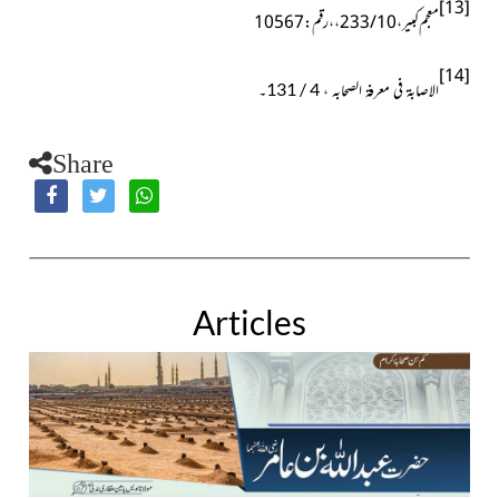
[13]
معجم کبیر ، 10 / 233 ، ، رقم : 10567
[14]
الاصابۃ فی معرفۃ الصحابہ ، 4 / 131۔
Share
Articles