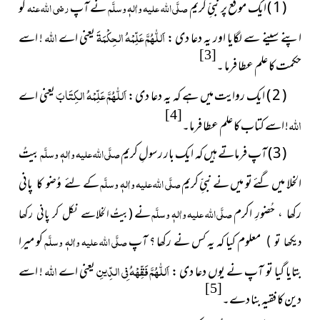
( 1 ) ایک موقع پر نبیِّ کریم
صلَّی اللہ علیہ واٰلہٖ وسلَّم
نے آپ
رضی اللہ عنہ
کو
اَللّٰهُمَّ عَلِّمْهُ الحِكْمَةَ
اللہ
اپنے سینے سے لگایا اور یہ دعا دی :
یعنی اے
! اسے
[3]
حکمت کا علم عطا فرما ۔
اَللّٰهُمَّ عَلِّمْهُ الكِتَابَ
( 2 ) ایک روایت میں ہے کہ یہ دعا دی :
یعنی اے
[4]
اللہ
! اسے کتاب کا علم عطا فرما۔
( 3 ) آپ فرماتے ہیں کہ ایک بار رسولِ کریم
صلَّی اللہ علیہ واٰلہٖ وسلَّم
بیتُ
الخلا میں گئے تو میں نے نبیِّ کریم
صلَّی اللہ علیہ واٰلہٖ وسلَّم
کے
لئے وُضو کا پانی
صلَّی اللہ علیہ واٰلہٖ وسلَّم
نے
رکھا ، حُضورِ اکرم
( بیتُ الخلا
سے نکل کر پانی رکھا
معلوم کیا کہ یہ کس نے رکھا ؟ آپ
صلَّی اللہ علیہ واٰلہٖ وسلَّم
کو میرا
دیکھا تو )
اَللّٰهُمَّ فَقِّهْهُ فِي الدِّينِ
اللہ
بتایا گیا تو آپ نے یوں دعا دی :
یعنی اے
! اسے
[5]
دین کا فقیہ بنا دے۔