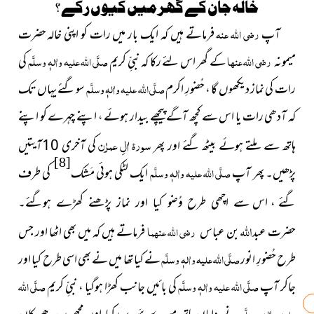
خالہ جان کے گھر میں کیوں رکے ؟
آپ
رضی اللہ عنہ
فرماتے ہیں کہ ایک بار میں رات کو اپنی خالہ
حضرت
میمونہ
رضی اللہ عنہا
کے گھر اس لئے رکا کہ نبیِّ کریم
صلَّی اللہ علیہ واٰلہٖ وسلَّم
کی
رات کی نماز دیکھوں گا ، حُضورِ اکرم
صلَّی اللہ علیہ واٰلہٖ وسلَّم
سو گئے یہاں تک
کہ آدھی رات یا اس سے کچھ آگے پیچھے بیدار ہوئے ، اپنے چہرے کو اپنے
سورۂ اٰلِ عمرٰن
ہاتھ سے ملتے ہوئے بیٹھ گئے اور پھر
کی آخری 10آیتیں
[8]
پڑھیں۔ پھر آپ
صلَّی اللہ علیہ واٰلہٖ وسلَّم
ایک لٹکی ہوئی مَشک
کی طرف
گئے ، اس
سے اچھی طرح وُضو کیا اور نماز پڑھنے کھڑے ہوگئے۔
اللہ
بن عباس
رضی اللہ عنہما
فرماتے ہیں کہ میں بھی اٹھا اور جس
حضرت
عبد
طرح حُضورِ انور
صلَّی اللہ علیہ واٰلہٖ وسلَّم
نے کیا تھا میں نے بھی اسی طرح کیا اور
جاکر آپ
صلَّی اللہ علیہ واٰلہٖ وسلَّم
کی بائیں جانب کھڑا ہوگیا ، نبیِّ کریم
صلَّی اللہ
علیہ واٰلہٖ وسلَّم