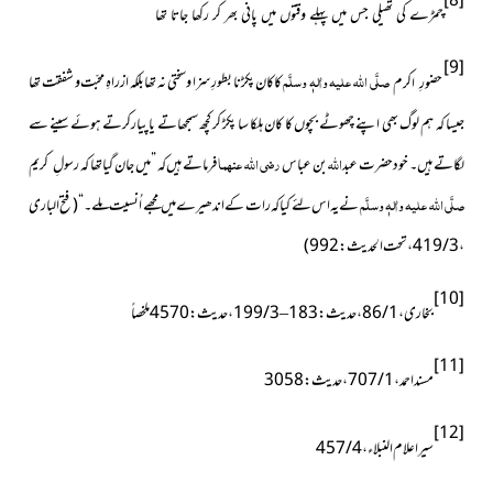
[8]
چمڑے کی تھیلی جس میں پہلے وقتوں میں پانی بھر کر رکھا جاتا تھا
[9]
صلَّی اللہ علیہ واٰلہٖ وسلَّم
کا کان پکڑنا بطورِ سزا و سختی نہ تھا بلکہ ازراہِ محبّت و شفقت تھا
حضورِ اکرم
جیسا کہ ہم لوگ بھی اپنے چھوٹے بچوں کا کان ہلکا سا پکڑ کر کچھ سمجھاتے یا پیارکرتے ہوئے سینے سے
اللہ
رضی اللہ عنہما
لگاتے ہیں۔ خود حضرت عبد
بن عباس
فرماتے ہیں کہ ”میں جان گیا تھا کہ
رسولِ کریم
صلَّی اللہ علیہ واٰلہٖ وسلَّم
نے یہ اس لئے کیا کہ رات کے اندھیرے
میں مجھے اُنسیت ملے۔“ ( فتح الباری
، 3 / 419 ، تحت الحدیث : 992 )
[10]
بخاری ، 1 / 86 ، حدیث : 183
–
[11]
مسند احمد ، 1 / 707 ، حدیث : 3058
[12]
سیر اعلام النبلاء ، 4 / 457