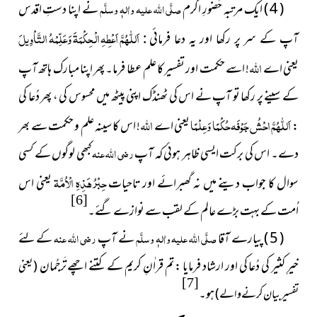
( 4 ) ایک مرتبہ حُضورِ اکرم
صلَّی اللہ علیہ واٰلہٖ وسلَّم
نے اپنا دستِ
اقدس
اَللّٰهُمَّ اَعْطِهِ الْحِكْمَةَ
وَعَلِّمْهُ التَّاْوِيلَ
آپ کے سر پر رکھا اور یہ دعا فرمائی :
اللہ
یعنی اے
! اسے حکمت اور تفسیر کا علم عطا فرما۔ پھر اپنا مبارک ہاتھ آپ
کے سینے پر رکھا تو آپ نے اس کی ٹھنڈک اپنی پیٹھ میں محسوس کی ، پھر دُعا کی
اَللّٰهُمَّ احْشُ جَوْفَه حُكْمًا وَعِلْمًا
اللہ
:
یعنی اے
! اس کا سینہ علم و حکمت سے بھر
دے۔ اس کی برکت ایسی ظاہر ہوئی کہ آپ
رضی اللہ عنہ
کبھی لوگوں کے کسی
حِبْرُ هَذِهِ الْاُمَّة
سوال کا جواب دینے میں نہ گھبرائے اور تاحیات
یعنی اس
[6]
اُمت کے بہت بڑے عالم کے لقب سے نوازے گئے۔
( 5 ) پیارے آقا
صلَّی اللہ علیہ واٰلہٖ وسلَّم
نے آپ
رضی اللہ عنہ
کے لئے
خیرِ کثیر کی دُعا کی اور ارشاد فرمایا : تم قراٰنِ کریم کے کتنے اچھے تَرجُمان
( یعنی
[7]
ہو۔
تفسیر بیان کرنے والے )