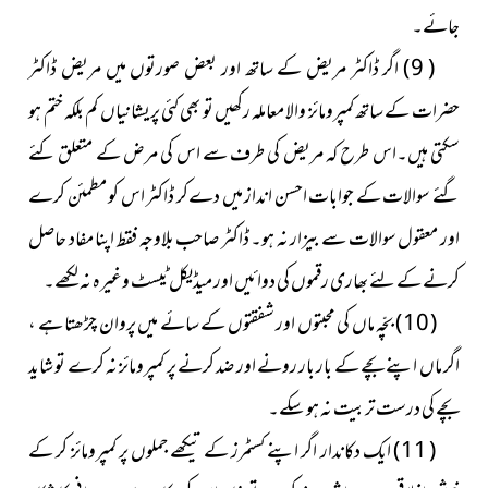
جائے۔
( 9 ) اگر ڈاکٹر مریض کے ساتھ اور بعض صورتوں میں مریض ڈاکٹر
حضرات کے ساتھ کمپرومائز والا معاملہ رکھیں تو بھی کئی پریشانیاں کم بلکہ ختم ہو
سکتی ہیں۔اس طرح کہ مریض کی طرف سے اس کی مرض کے متعلق کئے
گئے سوالات کے جوابات احسن انداز میں دےکر ڈاکٹر اس کو مطمئن کرے
اور معقول سوالات سے بیزار نہ ہو۔ ڈاکٹر صاحب بلاوجہ فقط اپنا مفاد حاصل
کرنے کے لئے بھاری رقموں کی دوائیں اور میڈیکل ٹیسٹ وغیرہ نہ لکھے۔
( 10 ) بچّہ ماں کی محبتوں اور شفقتوں کے سائے میں پروان چڑھتا ہے ،
اگر ماں اپنے بچے کے بار بار رونے اور ضد کرنے پر کمپرومائز نہ کرے تو شاید
بچے کی درست تربیت نہ ہو سکے۔
( 11 ) ایک دکاندار اگر اپنے کسٹمرز کے تیکھے جملوں پر کمپرومائز کر کے