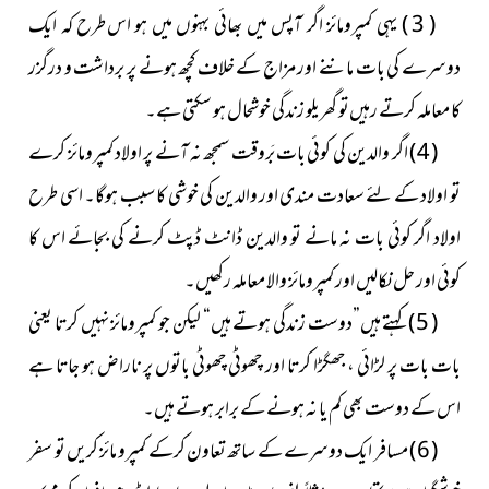
( 3 ) یہی کمپرومائز اگر آپس میں بھائی بہنوں میں ہو
اس طرح کہ ایک
دوسرے کی بات ماننے اور مزاج کے خلاف کچھ ہونے پر برداشت و درگزر
کا معاملہ کرتے رہیں
تو گھریلو زندگی خوشحال ہو سکتی ہے۔
( 4 ) اگر والدین کی کوئی بات بَروقت سمجھ نہ آنے پر اولاد کمپرومائز کرے
تو اولاد کے لئے سعادت مندی اور والدین کی خوشی کا سبب ہوگا۔ اسی طرح
اولاد اگر کوئی بات نہ مانے تو والدین ڈانٹ ڈپٹ کرنے کی بجائے اس کا
کوئی اور حل نکالیں اور کمپرومائز والا معاملہ رکھیں۔
( 5 ) کہتے ہیں”دوست زندگی ہوتے ہیں“ لیکن جو کمپرومائز نہیں کرتا یعنی
بات بات پر لڑائی ، جھگڑا کرتا اور چھوٹی چھوٹی باتوں پر ناراض ہو جاتا ہے
اس کے دوست بھی کم یا نہ ہونے کے برابر ہوتے ہیں۔
( 6 ) مسافر ایک دوسرے کے ساتھ تعاون کرکے کمپرو مائز کریں تو سفر