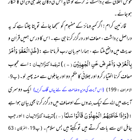
خوش اخلاقی سے برداشت نہ کرے تو شاید اس کی دکان جلد ہی ویرانی کا شکار
ہو جائے۔
قارئینِ کرام ! اگر کمپرومائز کے مفہوم کو سمجھا جائے تو پتا چلتا ہے کہ یہ
دراصل برداشت ، معاف اور درگزر کرنا ہی ہے۔ اس کا درس ہمیں قراٰن و
خُذِ الْعَفْوَ وَاْمُرْ
حدیث میں واضح ملتا ہے ، ہمارا مہربان رب فرماتا ہے :
(
بِالْعُرْفِ وَاَعْرِضْ عَنِ الْجٰهِلِیْنَ (
۱۹۹
)
ترجَمۂ کنزُالایمان
)
:
اے محبوب
معاف کرنا اختیار کرو اور بھلائی کا حکم دو اور جاہلوں سے منہ پھیر لو
۔
( پ9 ،
ایک دوسری
الاعراف : 199 )
(اس آیت کی مزید وضاحت کے لئے یہاں کلک کریں)
اللہ
آیت میں
کے نیک بندوں کے اوصاف میں درگزر کرنا بھی بیان ہوا ہے
وَاِذَا خَاطَبَهُمُ الْجٰهِلُوْنَ قَالُوْا سَلٰمًا ( ۶۳ )
ترجَمۂ کنزُالایمان
:
(
)
: اور جب
جاہل ان سے بات کرتے ہیں تو کہتے ہیں بس سلام۔
( پ19 ، الفرقان : 63