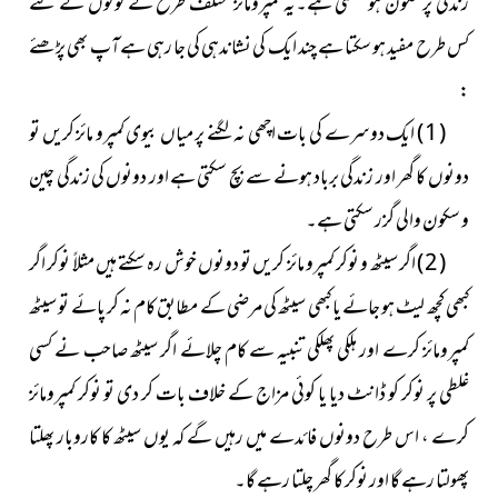
زندگی پُرسکون ہو سکتی ہے۔یہ کمپرومائز مختلف طرح کے لوگوں کے لئے
کس طرح مفید ہو سکتا ہے چند ایک کی نشاندہی کی جا رہی ہےآپ بھی پڑھئے
:
( 1 ) ایک دوسرے کی بات اچھی نہ لگنے پر میاں بیوی کمپرو مائز کریں تو
دونوں کا گھر اور زندگی برباد ہونے سے بچ سکتی ہے اور دونوں کی زندگی چین
و سکون والی گزر سکتی ہے۔
( 2 ) اگر سیٹھ و نوکر کمپرو مائز کریں تو دونوں خوش رہ سکتے ہیں مثلاً نوکر اگر
کبھی کچھ لیٹ ہو جائے یا کبھی سیٹھ کی مرضی کے مطابق کام نہ کر پائے تو سیٹھ
کمپرومائز کرے اور ہلکی پھلکی تنبیہ سے کام چلائے اگر سیٹھ صاحب نے کسی
غلطی پر نوکر کو ڈانٹ دیا یا کوئی مزاج کے خلاف بات کر دی تو نوکر کمپرومائز
کرے ، اس طرح دونوں فائدے میں رہیں گے کہ یوں سیٹھ کا کاروبار پھلتا
پھولتا رہے گا اور نوکر کا گھر چلتا رہے گا۔