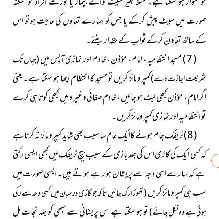
خوشگوار ہو سکتا ہے۔ مثلاً بغیر سیٹ والے بیمار یا بوڑھے افراد کو ممکنہ
صورت میں سیٹ پیش کرکے یا جس کو ہمارے تعاون کی حاجت ہوتو اس
کے ساتھ تعاون کرکے ثواب کے حقدار بنئے۔
( 7 ) مسجد انتظامیہ ، امام ، مؤذن ، خادم اور نمازی آپس میں
( جہاں تک
کمپرو مائز کریں تو مسجد کا انتظام اچھا ہو سکتا ہے۔یعنی
شریعت اجازت دے )
اگر امام ، مؤذن کبھی لیٹ ہو جائیں ، خادم صفائی وغیرہ میں کبھی کوتاہی کرے
تو انتظامیہ اور نمازی کمپرومائز کریں۔
( 8 ) ٹریفک جام ہونے کا ایک عام سا سبب بھی شاید کمپرو مائز نہ کرنا ہے
کہ کسی ایک کی گاڑی اس کی جلد بازی کے سبب بیچ ٹریفک میں کبھی ایسی رکتی
ہے کہ سارے اسی وجہ سے پریشان ہو رہے ہوتے ہیں۔ ایسی صورت میں
سب ہی کمپرومائز کریں
( تھوڑا رک جائیں تا کہ جو گاڑی درمیان میں کسی وجہ سے رکی
تو ہو سکتا ہے اس پریشانی سے سبھی کو جلد نجات مل
ہوئی ہے وہ نکل جائے )