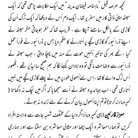
کچھ عرصہ قبل ”ماہنامہ فیضانِ مدینہ“ میں ایک حکایت پڑھی تھی کہ
ایک
سیٹھ اپنی ذاتی کار میں سفر پر تھا۔ ایک دَم اُس نے دیکھا کہ ایک ٹَرک اُن کی
گاڑی کے بالکل سامنے آچکا ہے ، قریب تھا کہ ٹکر ہوجاتی مگر سیٹھ نے
اپنے ڈرائیور کو گاڑی کچے پر اُتارنے کا حکْم دیا جس پر ڈرائیور نے فوراً عمل
کیا ، لمحے بھر کی تاخیر اُنہیں موت کے منہ میں پہنچا دیتی ، جب سیٹھ نے
ڈرائیور سے وضاحت مانگی تو وہ نادان کہنے لگا کہ ہم صحیح سائیڈ پر تھے ، قُصور
اُس ٹَرک والے کا تھا ، اِس لئےاُصولی طورپر میں نے پہلے گاڑی کچے میں نہیں
اُتاری تھی ، اب جہاندیدہ سیٹھ نے اُسے سمجھایا کہ اگر میں لچک نہ دکھاتا
(
تو تم اپنا اُصول بیان کرنےکے لئے زندہ نہ ہوتے۔
کمپرومائز نہ کرتا )
معزز قارئین !
یہی کمپرومائز اگر دنیا کے مختلف شعبہ جات سے وابستہ افراد
کریں تو ہمارا معاشرہ ایک اچھا اور مثالی معاشرہ بن سکتا ہے اور ہماری