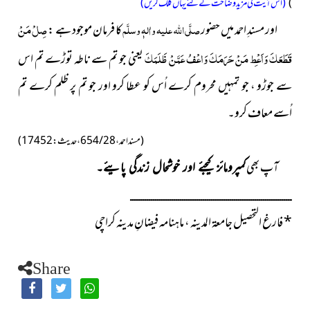
)
(اس آیت کی مزید وضاحت کے لئے یہاں کلک کریں)
صِلْ مَنْ
اور مسندِ احمد میں حضور
صلَّی اللہ علیہ واٰلہٖ وسلَّم
کا فرمان موجود ہے :
قَطَعَكَ وَاَعْطِ مَنْ حَرَمَكَ وَاعْفُ عَمَّنْ ظَلَمَكَ
یعنی جو تم سے ناطہ توڑے تم اس
سے جوڑو ، جو تمہیں محروم کرے اُس کو عطا کرو اور جو تم پر ظلم کرے تم
اُسے معاف کرو۔
( مسند احمد ، 28 / 654 ، حدیث : 17452 )
آپ بھی
کمپرومائز کیجئے اور خوشحال زندگی پایئے۔
ــــــــــــــــــــــــــــــــــــــــــــــــــــــــــــــــــــــــــــــ
*
فارغ التحصیل جامعۃ المدینہ ، ماہنامہ فیضانِ مدینہ کراچی
Share