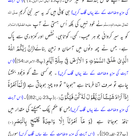
ہی کافی ہیں کہ یہ سیر نبیِّ کریم
صلَّی اللہ
کی مزید وضاحت کے لئے یہاں کلک کریں)
نے خود نہیں کی بلکہ اُس ہستی نے آپ
تعالٰی
علیہ واٰلہٖ وسلَّم
علیہ الصَّلٰوۃ والسَّلام
کو یہ سیر کروائی جو ہر عیب، کمی، کوتاہی، نقْص اور کمزوری سے پاک
اِنَّ رَبَّكُمُ اللّٰهُ
ہے، جس نے چھ دنوں میں آسمان و زمین بنائے
(
الَّذِیْ خَلَقَ السَّمٰوٰتِ وَ الْاَرْضَ فِیْ سِتَّةِ اَیَّامٍ
)
الاعراف
(پ8،
:54)
(اس
۔
جو کسی شے کو وُجُود بخشنا
آیت کی مزید وضاحت کے لئے یہاں کلک کریں)
اِنَّمَاۤ اَمْرُهٗۤ
چاہے تو صرف اتنا فرماتا ہے ”ہوجا“ تو وہ چیز ہوجاتی ہے
(
اِذَاۤ اَرَادَ شَیْــٴًـا اَنْ یَّقُوْلَ لَهٗ كُنْ فَیَكُوْنُ(
۸۲)
)
۔
یٰسٓ
(پ23،
:82)
(اس آیت
جس کا حکم پَلَک جھپکنے کی مقدار میں
کی مزید وضاحت کے لئے یہاں کلک کریں)
وَ مَاۤ اَمْرُنَاۤ اِلَّا وَاحِدَةٌ كَلَمْحٍۭ بِالْبَصَرِ(
۵۰)
نافذ ہوجاتا ہے
(
)
۔
سورج
القمر
(پ27،
:50)
(اس آیت کی مزید وضاحت کے لئے یہاں کلک کریں)