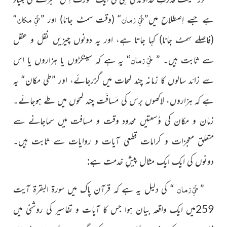
طَیِّ زمان
طَیِّ مکان
ہے جسے اِصطلاح میں”
“
(وقت سمٹ جانا)
اور ”
“
(فاصلے سِمٹ جانا)
کہا جاتا ہے، اور یہ دونوں چیزیں نقل و عقل
طَیِّ زمان
سے ثابت ہیں۔ ”
“ یہ ہے کہ سینکڑوں یا ہزاروں یا اس
سے زائد سالوں کا زمانہ چند لمحات میں گزرجائے، اور ”طی مکان“ یہ
ہے کہ ہزاروں، لاکھوں برس کی مَسافَت چند لمحوں میں طے ہوجائے۔
زمان و مکان کی وُسعتیں محدود وقت و مسافت میں سماجانے سے
متعلق معجزات و کرامات قطعی آیات و روایات سے ثابت ہیں۔
دونوں کی ایک ایک مثال پیشِ خدمت ہے:
طَیِّ زمان
”
“ کی دلیل یہ ہے کہ قرآن پاک میں سورۃ البقرۃ آیت
259میں ایک واقعہ بیان ہوا جس کا آیات و تفاسیر کی روشنی میں