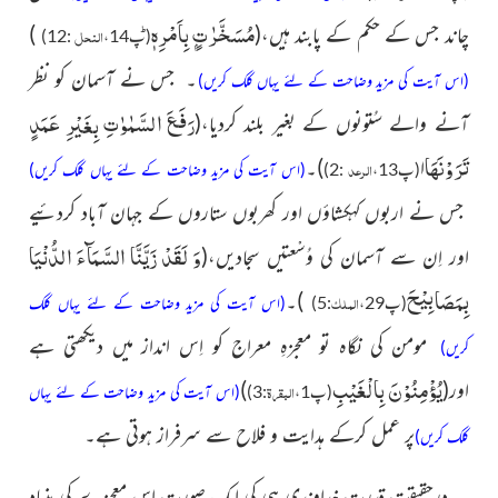
مُسَخَّرٰتٍۭ بِاَمْرِهٖؕ
چاند جس کے حکم کے پابند ہیں،
(
)
النحل
(پ14،
:12)
۔
جس نے آسمان کو نظر
(اس آیت کی مزید وضاحت کے لئے یہاں کلک کریں)
رَفَعَ السَّمٰوٰتِ بِغَیْرِ عَمَدٍ
آنے والے سُتونوں کے بغیر بلند کردیا
،(
تَرَوْنَهَا
ا
)
۔
الرعد
(پ13،
:2)
(اس آیت کی مزید وضاحت کے لئے یہاں کلک کریں)
جس نے اربوں کہکشاؤں اور
کھربوں ستاروں کے جہان آباد کردئیے
وَ لَقَدْ زَیَّنَّا السَّمَآءَ الدُّنْیَا
اور اِن سے آسمان کی وُسْعتیں
سجادیں،
(
بِمَصَابِیْحَ
)
۔
الملک
(پ29،
:5)
(اس آیت کی مزید وضاحت کے لئے یہاں کلک
مومن کی نگاہ تو معجزہِ معراج کو اِس انداز میں دیکھتی ہے
کریں)
یُؤْمِنُوْنَ بِالْغَیْبِ
اور
(
)
البقرۃ
(پ1،
:3)
(اس آیت کی مزید وضاحت کے لئے یہاں
پر عمل کرکے ہدایت و فلاح سے سرفراز ہوتی ہے۔
کلک کریں)
درحقیقت قدرتِ خداوندی ہی کی ایک صورت اِس معجزے کی بنیاد