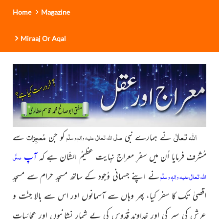
Home
Magazine
Miraaj Or Aqal
اللّٰہ تعالٰی
مُعجِزات
نے ہمارے نبی
کو جن
سے
صلَّی اللہ تعالٰی علیہ واٰلہٖ وسلَّم
مُشرّف فرمایا اُن میں سفرِ معراج نہایت عظیمُ الشّان ہے کہ
آپ
صلَّی
نے اپنے جسمانی وُجود کے
ساتھ مسجدِ حرام سے مسجدِ
اللہ تعالٰی علیہ واٰلہٖ وسلَّم
اقصیٰ تک کا سفر کیا، پھر وہاں سے آسمانوں
اور اس سے بالا جنّت و
عرش کی سیر کی اور خداوندِ قُدّوس کی بے شمار
نشانیوں اور عجائبات