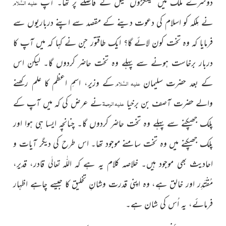
دوسرے ملک میں سینکڑوں میل کے فاصلے پر تھا۔ آپ
علیہ السَّلام
نے مِلکہ کو اسلام کی دعوت دینے کے مقصد سے اپنے درباریوں سے
فرمایا کہ وہ تخت کون لائے گا؟ ایک طاقتور جن نے کہا کہ میں آپ کا
دربار برخاست ہونے سے پہلے وہ تخت حاضر کردوں گا۔ لیکن اس
کے بعد حضرت سلیمان
کے وزیر، اسمِ اعظم کا علم رکھنے
علیہ السَّلام
والے حضرت آصف بن برخیا
نے عرض کی کہ میں آپ کے
علیہ الرحمۃ
پلک جھپکنے سے پہلے وہ تخت حاضر کردوں گا۔ چنانچہ ایسا ہی ہوا اور
پلک جھپکنے میں وہ تخت سامنے موجود تھا۔ اس طرح کی دیگر آیات و
احادیث بھی موجود ہیں۔ خلاصہ کلام یہ ہے کہ
اللّٰہ
قادر، قدیر،
لٰی
تعا
مُقْتَدِر اور خالق ہے، وہ اپنی قدرت وشانِ تخلیق کا جیسے چاہے اظہار
فرمائے، یہ اُس کی شان ہے۔