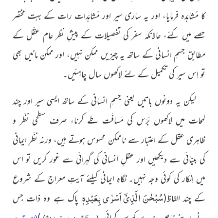
کا مُشاہَدہ فرمایا، اور یہ ساری سیر اور مُشاہَدات
رات کے بہت مختصر
حصے میں کئے، حالانکہ سفر کی تفصیلات کے پیشِ
نظر عام عقْل کے
مطابق جسمِ انسانی کے ساتھ یہ چیزیں ممکن نہیں،
اور ممکن مانیں بھی
تو اِس سیر کی تکمیل کے لئے لاکھوں سال چاہئیں۔
لیکن یہ دونوں باتیں یعنی جسمِ انسانی کے ساتھ ایسی سیر اور چند
لمحات میں لاکھوں بَرَس کی مَسافَت طے کرنا، صرف سطحی نظَر و
ظاہری
عقل کے اعتبار سے ناممکن محسوس ہوتے ہیں، ورنہ نظَرِ ایمانی
کی بینائی سے دیکھیں اور عقلِ انسانی کی گہرائی سے غور کریں تو اس
میں اِنکار کی کوئی وجہ نہیں۔ نگاہِ ایمانی کیلئے آیتِ معراج کے شروع
سُبْحٰنَ الَّذِیْۤ اَسْرٰى بِعَبْدِهٖ
کے
چند الفاظ
(
پاک ہے وہ ذات جس
نے اپنے
خاص بندے کو سیر کرائی۔
)
بنی اسرآءیل
(پ15،
:1)
(اس آیت