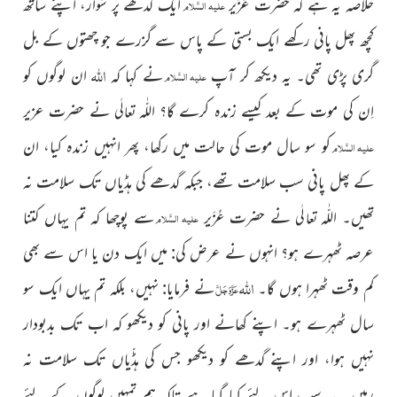
خلاصہ یہ ہے کہ حضرت عُزَیر
ایک گدھے پر سُوار، اپنے ساتھ
علیہ السَّلام
کچھ پھل پانی رکھے ایک بستی کے پاس سے گزرے جو چھتوں کے بل
اللہ
گری پڑی تھی۔ یہ دیکھ کر آپ
نے کہا کہ
ان لوگوں کو
علیہ السَّلام
اِن کی موت کے بعد کیسے زندہ کرے گا؟
اللّٰہ
نے حضرت عزیر
لٰی
تعا
کو سو سال موت کی حالت میں رکھا، پھر انہیں زندہ کیا، ان
علیہ السَّلام
کے پھل پانی سب سلامت تھے، جبکہ گدھے کی ہڈیاں تک سلامت نہ
تھیں۔
اللّٰہ
نے حضرت عُزَیر
سے پوچھا کہ تم یہاں کتنا
لٰی
علیہ السَّلام
تعا
عرصہ ٹھہرے ہو؟ انہوں نے عرض کی: میں ایک دن یا اس سے بھی
اللہ
کم وقت ٹھہرا ہوں گا۔
نے فرمایا: نہیں، بلکہ تم یہاں ایک سو
عَزَّوَجَلَّ
سال ٹھہرے ہو۔ اپنے کھانے اور پانی کو دیکھو کہ اب تک بدبودار
نہیں ہوا، اور اپنے گدھے کو دیکھو جس کی ہڈّیاں تک سلامت نہ
رہیں۔ یہ سب اس لئے کیا گیا ہے تاکہ ہم تمہیں لوگوں کے لئے