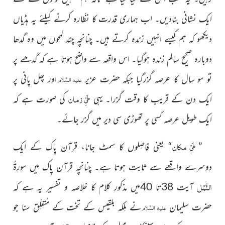
ایک نشانی بنادیں۔ اب ہماری قدرت کا نظّارہ کرنے کیلئے یہ ہڈیاں
دیکھو کہ ہم کیسے انہیں زندہ کرتے ہیں۔ چنانچہ چند لمحوں میں وہ گدھا
دوبارہ صحیح سالِم زندہ ہوگیا۔ اس واقعہ سے واضح ہوتا ہے کہ گدھے پر
تو سو سال کا عرصہ گزرگیا جبکہ حضرت عزیر
اور پھل پانی پر
علیہ السَّلام
طَیِّ زمان
ایک دن کے قریب کا وقت گزرا۔ یہی
کی صورت ہے کہ
ایک طویل عرصہ کسی پر تھوڑی سی دیر میں گزر جائے۔
طَیِّ
مکان
”
“ یعنی فاصِلوں کا سمٹ جانا، قرآن پاک کے ایک
دوسرے واقعے سے ثابت ہوتا ہے۔ چنانچہ قرآن پاک میں سورۃُ
النَّمْل
آیت 38تا 40میں مذکور کلام کا خلاصہ و تفسیر یہ ہے کہ
حضرت سلیمان
نے ملِکہ بلقیس کے تخت کے مُتعَلِّق سنا جو
علیہ السَّلام