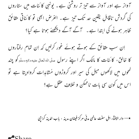
آواز ہے اور آواز سے تیز تر روشنی ہے۔ یونہی کائنات میں ستاروں
کی گردش ناقابلِ یقین حد تک تیز ہے۔ الغرض ابھی تو کائناتی حقائق
ظاہر ہونے کی ابتدا ہے۔
آگے آگے دیکھئے ہوتا ہے کیا؟
اِن سب حقائق کے ہوتے ہوئے غور کرلیں کہ اِن تمام رفتاروں
کا خالق، کائنات کا مالک اگر اپنے رسول
کو چند
صلَّی اللہ تعالٰی علیہ واٰلہٖ وسلَّم
لمحوں میں لاکھوں میل کی سیر اور کروڑوں مُشاہَدات کروادیتا ہے تو
اس میں کون سی بات ناممکن و خلافِ عقل ہے؟
…
٭
دار الافتاء اہلِ سنّت
عالمی مدنی مرکز
فیضان مدینہ ، باب المدینہ کراچی
Share