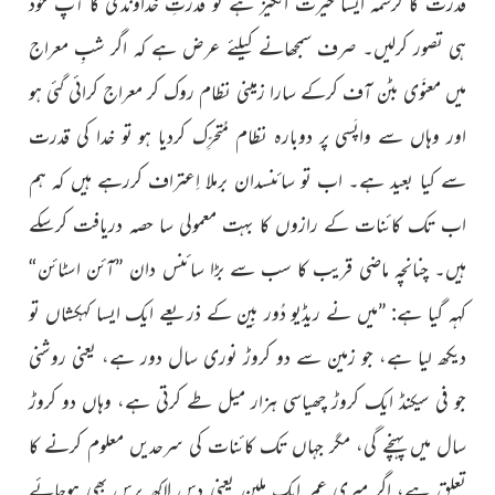
قدرت کا کرشمہ ایسا حیرت انگیز ہے تو قدرتِ خداوندی کا آپ خود
ہی تصور کرلیں۔ صرف سمجھانے کیلئے عرض ہے کہ اگر شبِ معراج
میں معنَوی بٹن آف کرکے سارا زمینی نظام روک کر معراج کرائی گئی ہو
اور وہاں سے واپَسی پر دوبارہ نظام مُتحرِّک کردیا ہو تو خدا کی قدرت
سے کیا بعید ہے۔ اب تو سائنسدان برملا اِعتراف کررہے ہیں کہ ہم
اب تک کائنات کے رازوں کا بہت معمولی سا حصہ دریافت کرسکے
ہیں۔ چنانچہ ماضی قریب کا سب سے بڑا سائنس دان ”آئن اسٹائن“
کہہ گیا ہے: ”میں نے ریڈیو دُور بِین کے ذریعے ایک ایسا کہکشاں تو
دیکھ لیا ہے، جو زمین سے دو کروڑ نوری سال دور ہے، یعنی روشنی
جو فی سیکنڈ ایک کروڑ چھیاسی ہزار میل طے کرتی ہے، وہاں دو کروڑ
سال میں پہنچے گی، مگر جہاں تک کائنات کی سرحدیں معلوم کرنے کا
تعلق ہے، اگر میری عمر ایک ملین یعنی دس لاکھ برس بھی ہوجائے