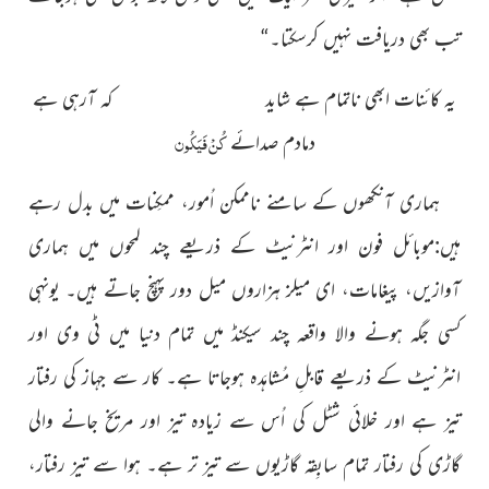
تب بھی دریافت نہیں کرسکتا۔“
یہ کائنات ابھی ناتمام ہے شاید کہ آرہی ہے
کُنْ فَیَکُون
دمادم صدائے
ہماری آنکھوں کے سامنے ناممکن اُمور، ممکِنات میں بدل رہے
ہیں:موبائل فون اور انٹرنیٹ کے ذریعے چند لمحوں میں ہماری
آوازیں، پیغامات، ای میلز ہزاروں میل دور پہنچ جاتے ہیں۔ یونہی
کسی جگہ ہونے والا واقعہ چند سیکنڈ میں تمام دنیا میں ٹی وی اور
انٹرنیٹ کے ذریعے قابلِ مُشاہَدہ ہوجاتا ہے۔ کار سے جہاز کی رفتار
تیز ہے اور خلائی شٹل کی اُس سے زیادہ تیز اور مریخ جانے والی
گاڑی کی رفتار تمام سابِقہ گاڑیوں سے تیز تر ہے۔ ہوا سے تیز رفتار،