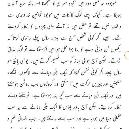
موجودہ سائنسی دور میں معجزہِ معراج کا سمجھنا اور ماننا مزید آسان
ہوچکا ہے۔ کیونکہ پہلے لوگ کائنات میں موجود قوانینِ خداوندی سے
واقف نہیں تھے تو عقل میں نہ آنے والی چیزوں کا اِنکار کردیتے
تھے۔ جیسے اگر کوئی شخص آج سے ہزار سال پہلے دعویٰ کرتا کہ
لاکھوں ٹن وزنی لوہے کا بنا ہوا محل ہوا میں اُڑسکتا ہے تو لوگ مذاق
اڑاتے۔ لیکن آج ہوائی جہاز کو سب تسلیم کرتے ہیں۔ یونہی پانچ سو
سال پہلے اگر کوئی شخص کہتا کہ ایک بٹن دبانے سے لاکھوں پنکھے،
مشینیں اور چیزیں حرَکت میں آ سکتی اور کروڑوں بلب روشن ہوسکتے
ہیں اور ایک بٹن دبانے سے سب کچھ بند ہوسکتا ہے، تو سننے والے
اِنکار کردیتے۔ لیکن آج پاور ہاؤس کا ایک بٹن دبانے سے یہ سب
حقیقی دنیا میں ہورہا ہے اور سب اِسے مانتے ہیں۔ جب انسانی علم و