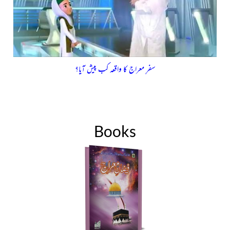
سفرِ معراج کا واقعہ کب پیش آیا؟
Books