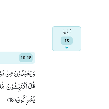
اٰياتها
18
10.18
وَ یَعْبُدُوْنَ مِنْ دُوْن-
قُلْ اَتُنَبِّــٴُـوْنَ الل
یُشْرِكُوْنَ(18)