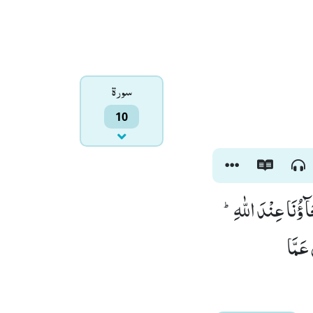
سورۃ
10
َآؤُنَا عِنْدَ اللّٰهِؕ
عَمَّا