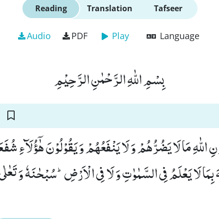
Reading
Translation
Tafseer
Audio
PDF
Play
Language
بِسْمِ اللّٰهِ الرَّحْمٰنِ الرَّحِیْمِ
ِ اللّٰهِ مَا لَا یَضُرُّهُمْ وَ لَا یَنْفَعُهُمْ وَ یَقُوْلُوْنَ هٰۤؤُلَآءِ شُفَع
ّٰهَ بِمَا لَا یَعْلَمُ فِی السَّمٰوٰتِ وَ لَا فِی الْاَرْضِؕ-سُبْحٰنَهٗ وَ تَعٰلٰى 