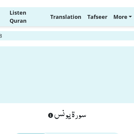
Listen
Translation
Tafseer
More
Quran
8
سورة يونس