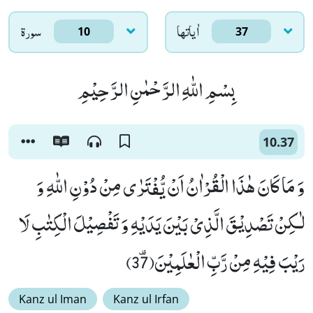
اٰياتها
سورۃ
10
37
بِسْمِ اللّٰهِ الرَّحْمٰنِ الرَّحِیْمِ
10.37
وَ مَا كَانَ هٰذَا الْقُرْاٰنُ اَنْ یُّفْتَرٰى مِنْ دُوْنِ اللّٰهِ وَ
لٰـكِنْ تَصْدِیْقَ الَّذِیْ بَیْنَ یَدَیْهِ وَ تَفْصِیْلَ الْكِتٰبِ لَا
رَیْبَ فِیْهِ مِنْ رَّبِّ الْعٰلَمِیْنَﭦ(37)
Kanz ul Iman
Kanz ul Irfan