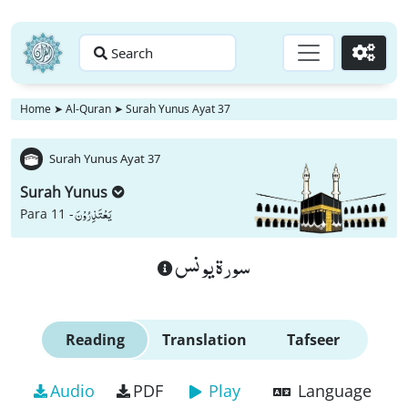
Search
Go
Home
➤
Al-Quran
➤
Surah Yunus Ayat 37
Surah Yunus Ayat 37
Surah Yunus
یَعْتَذِرُوْنَ
Para 11 -
سورة يونس
Reading
Translation
Tafseer
Audio
PDF
Play
Language