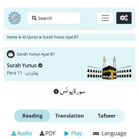
Search
Go
Home
➤
Al-Quran
➤
Surah Yunus Ayat 87
Surah Yunus Ayat 87
Surah Yunus
یَعْتَذِرُوْنَ
Para 11 -
سورة يونس
Reading
Translation
Tafseer
Audio
PDF
Play
Language