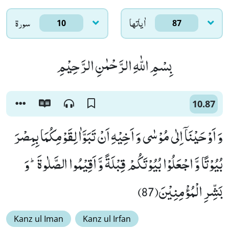
اٰياتها
سورۃ
10
87
بِسْمِ اللّٰهِ الرَّحْمٰنِ الرَّحِیْمِ
10.87
وَ اَوْحَیْنَاۤ اِلٰى مُوْسٰى وَ اَخِیْهِ اَنْ تَبَوَّاٰ لِقَوْمِكُمَا بِمِصْرَ
بُیُوْتًا وَّ اجْعَلُوْا بُیُوْتَكُمْ قِبْلَةً وَّ اَقِیْمُوا الصَّلٰوةَؕ-وَ
بَشِّرِ الْمُؤْمِنِیْنَ(87)
Kanz ul Iman
Kanz ul Irfan