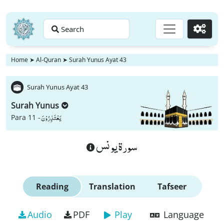
Search
Go
Home
➤
Al-Quran
➤
Surah Yunus Ayat 43
Surah Yunus Ayat 43
Surah Yunus
یَعْتَذِرُوْنَ
Para 11 -
سورة يونس
Reading
Translation
Tafseer
Audio
PDF
Play
Language