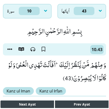
اٰياتها
سورۃ
10
43
بِسْمِ اللّٰهِ الرَّحْمٰنِ الرَّحِیْمِ
10.43
وَ مِنْهُمْ مَّنْ یَّنْظُرُ اِلَیْكَؕ-اَفَاَنْتَ تَهْدِی الْعُمْیَ وَ لَوْ
كَانُوْا لَا یُبْصِرُوْنَ(43)
Kanz ul Iman
Kanz ul Irfan
Next
Ayat
Prev
Ayat