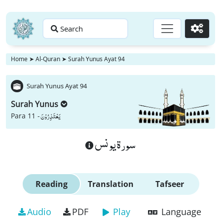
Search
Go
Home
➤
Al-Quran
➤
Surah Yunus Ayat 94
Surah Yunus Ayat 94
Surah Yunus
یَعْتَذِرُوْنَ
Para 11 -
سورة يونس
Reading
Translation
Tafseer
Audio
PDF
Play
Language