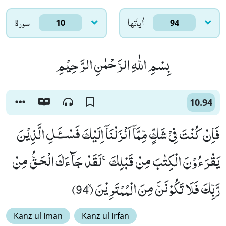
اٰياتها
سورۃ
10
94
بِسْمِ اللّٰهِ الرَّحْمٰنِ الرَّحِیْمِ
10.94
فَاِنْ كُنْتَ فِیْ شَكٍّ مِّمَّاۤ اَنْزَلْنَاۤ اِلَیْكَ فَسْــٴَـلِ الَّذِیْنَ
یَقْرَءُوْنَ الْكِتٰبَ مِنْ قَبْلِكَۚ-لَقَدْ جَآءَكَ الْحَقُّ مِنْ
رَّبِّكَ فَلَا تَكُوْنَنَّ مِنَ الْمُمْتَرِیْنَۙ (94)
Kanz ul Iman
Kanz ul Irfan