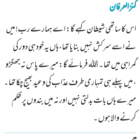
کنزالعرفان
اس کا ساتھی شیطان کہے گا: اے ہمارے رب! میں
نے اسے سرکش نہیں بنایا تھا،ہاں یہ خود ہی دور کی
گمراہی میں تھا۔ اللہ فرمائے گا: میرے پاس نہ جھگڑو
،میں پہلے ہی تمہاری طرف عذاب کی وعید بھیج چکا تھا۔
میرے ہاں بات بدلتی نہیں اور نہ میں بندوں پر ظلم
کرنے والا ہوں ۔