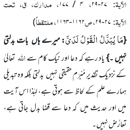
الآیۃ:
،
، مدارک، ق، تحت
۴ / ۱۷۷
۲۷-۲۹
الآیۃ:
، ص
، ملتقطاً
)
۱۱۶۲-۱۱۶۳
۲۷-۲۹
مَا یُبَدَّلُ الْقَوْلُ لَدَیَّ
{
: میرے ہاں بات بدلتی
اللہ
نہیں ۔}
یاد رہے کہ دعا اور نیک کام سے
تعالیٰ
کے نزدیک تقدیرِ مُبْرَم حقیقی نہیں بدلتی بلکہ وہ تبدیلی
ہمارے علم کے لحاظ سے ہوتی ہے، لہٰذا اس آیت
میں اور حدیث میں کہ دعا سے قضا بدل جاتی ہے،
تعارُض نہیں۔