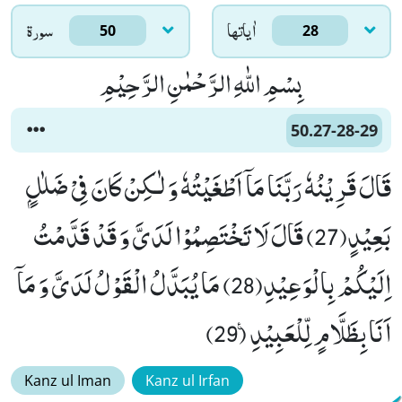
اٰياتها
سورۃ
50
28
بِسْمِ اللّٰهِ الرَّحْمٰنِ الرَّحِیْمِ
50.27-28-29
قَالَ قَرِیْنُهٗ رَبَّنَا مَاۤ اَطْغَیْتُهٗ وَ لٰـكِنْ كَانَ فِیْ ضَلٰلٍۭ
بَعِیْدٍ(27) قَالَ لَا تَخْتَصِمُوْا لَدَیَّ وَ قَدْ قَدَّمْتُ
اِلَیْكُمْ بِالْوَعِیْدِ(28) مَا یُبَدَّلُ الْقَوْلُ لَدَیَّ وَ مَاۤ
اَنَا بِظَلَّامٍ لِّلْعَبِیْدِ۠ (29)
Kanz ul Iman
Kanz ul Irfan