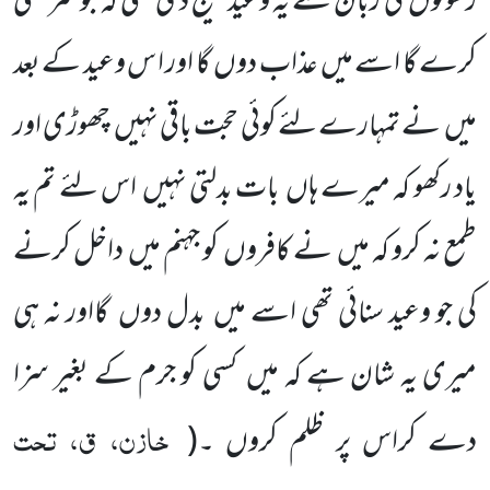
رسولوں کی زبان سے یہ وعید بھیج دی تھی کہ جو سرکشی
کرے گا اسے میں عذاب دوں گا اور ا س وعید کے بعد
میں نے تمہارے لئے کوئی حجت باقی نہیں چھوڑی اور
یاد رکھو کہ میرے ہاں بات بدلتی نہیں اس لئے تم یہ
طمع نہ کرو کہ میں نے کافروں کو جہنم میں داخل کرنے
کی جو وعید سنائی تھی اسے میں بدل دوں گااور نہ ہی
میری یہ شان ہے کہ میں کسی کو جرم کے بغیر سزا
خازن، ق، تحت
دے کراس پر ظلم کروں ۔
(