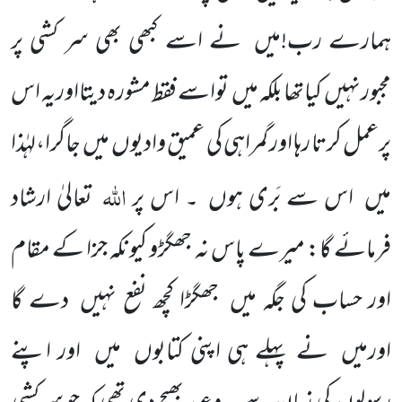
ہمارے رب!میں نے اسے کبھی بھی سر کشی پر
مجبورنہیں کیاتھا بلکہ میں تواسے فقط مشورہ دیتااوریہ اس
پرعمل کرتا رہا اور گمراہی کی عمیق وادیوں میں جاگرا،لہٰذا
اللہ
میں اس سے بَری ہوں ۔ اس پر
تعالیٰ ارشاد
فرمائے گا: میرے پاس نہ جھگڑو کیونکہ جزا کے مقام
اور حساب کی جگہ میں جھگڑا کچھ نفع نہیں دے گا
اورمیں نے پہلے ہی اپنی کتابوں میں اور اپنے