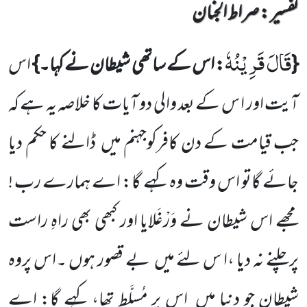
تفسیر : ‎صراط الجنان
قَالَ قَرِیْنُهٗ
{
: اس کے ساتھی شیطان نے کہا۔}
اس
آیت اور ا س کے بعد والی دو آیات کا خلاصہ یہ ہے کہ
جب قیامت کے دن کافرکوجہنم میں ڈالنے کا حکم دیا
جائے گاتو اس وقت وہ کہے گا: اے ہمارے رب !
مجھے اس شیطان نے وَرْغَلایا اور کبھی بھی راہِ راست
پرچلنے نہ دیا ،ا س لئے میں بے قصور ہوں ۔اس پروہ
شیطان جو دنیا میں اس پر مُسلَّط تھا، کہے گا: اے