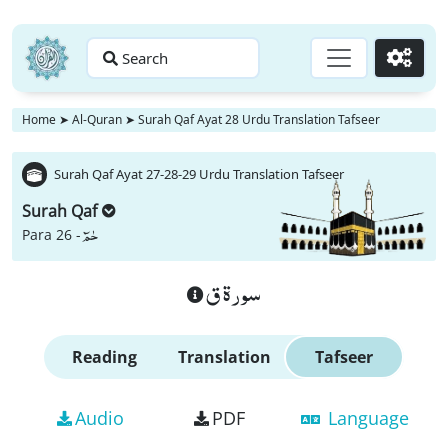
Search
Go
Home
➤
Al-Quran
➤
Surah Qaf Ayat 28 Urdu Translation Tafseer
Surah Qaf Ayat 27-28-29 Urdu Translation Tafseer
Surah Qaf
حٰمٓ
Para 26 -
سورة ق
Reading
Translation
Tafseer
Audio
PDF
Language