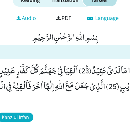
Reading
Translation
Tafseer
Audio
PDF
Language
بِسْمِ اللّٰهِ الرَّحْمٰنِ الرَّحِیْمِ
لِّلْخَیْرِ مُعْتَدٍ مُّرِیْبِﹰۙ (25) الَّذِیْ جَعَلَ مَعَ اللّٰهِ اِلٰهًا اٰخَرَ فَاَلْقِیٰهُ ف
Kanz ul Irfan