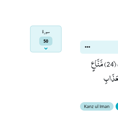
سورۃ
50
وَ قَالَ قَرِیْنُهٗ هٰذَا مَا لَدَیَّ عَتِیْدٌﭤ(23) اَلْقِیَا فِیْ جَهَنَّمَ كُلَّ كَفَّارٍ عَنِیْدٍۙ (24) مَّنَّاعٍ
ِی الْعَذَابِ
Kanz ul Iman