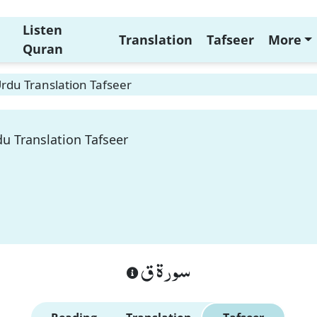
Listen
Translation
Tafseer
More
Quran
rdu Translation Tafseer
u Translation Tafseer
سورة ق