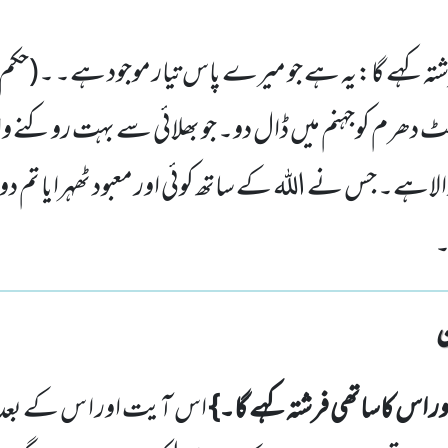
شتہ کہے گا:یہ ہے جو میرے پاس تیار موجود ہے۔ ۔(حکم ہ
رم کوجہنم میں ڈال دو۔ جو بھلائی سے بہت روکنے وال
اہے۔ جس نے اللہ کے ساتھ کوئی اور معبود ٹھہرایا تم 
۔
ور اس کاساتھی فرشتہ کہے گا۔}
اس آیت اور ا س کے بعد و