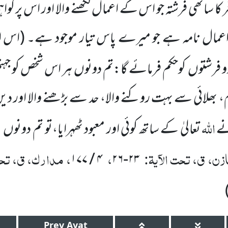
ر کا ساتھی فرشتہ جو اس کے اعمال لکھنے والا اور اس پر گو
 اعمال نامہ ہے جو میرے پاس تیار موجود ہے۔
(اس ا
دو فرشتوں کوحکم فرمائے گا:تم دونوں ہر اس شخص کو جہنم
 بھلائی سے بہت روکنے والا، حد سے بڑھنے والا اور 
اللہ
نے
تعالیٰ کے ساتھ کوئی اور معبود ٹھہرایا،تو تم دو
زن، ق، تحت الآیۃ:
،
، مدارک، ق، تحت 
۱۷۷
/
۴
۲۶
-
۲۳
Prev
Ayat