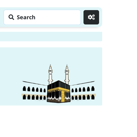
Search
Go