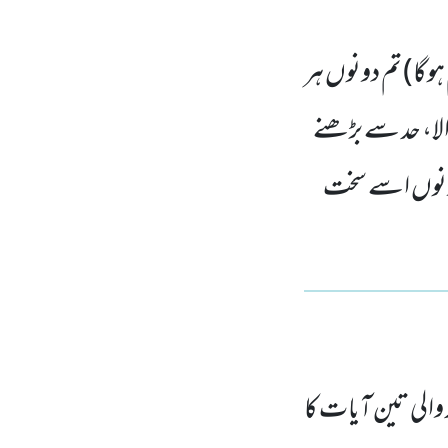
وگا) تم دونوں ہر
ا، حد سے بڑھنے
دونوں اسے سخت
الی تین آیات کا