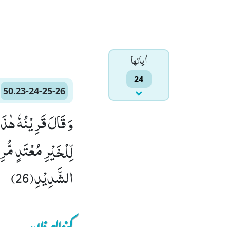
اٰياتها
24
50.23-24-25-26
الشَّدِیْدِ(26)