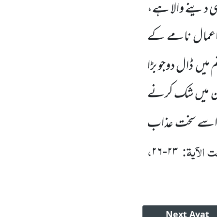
اہی دینے والا ہے،
عمال نامے کے
 میں ڈال دوجو بڑا
دین میں شک کرنے
نوں اسے سخت عذاب
الآیۃ:
،
۲۶
-
۲۳
Next
Ayat