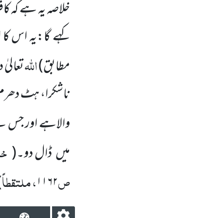
خلاصہ یہ ہے کہ کاف
کہے گا:یہ اس کا
اللہ
مطابق)
تعالیٰ 
ناشکرا، ہٹ دھرم،
والاہے اور جس 
خا
میں ڈال دو۔
(
ص
، ملتقطاً
)
۱۱۶۲