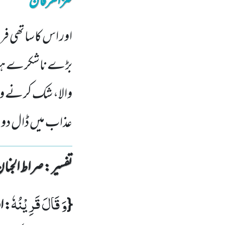
کنزالعرفان
اور اس کاساتھی فر
بڑے ناشکرے ہٹ دھ
والا، شک کرنے وال
عذاب میں ڈال دو
تفسیر : ‎صراط الجنان
وَ قَالَ قَرِیْنُهٗ
{
: ا