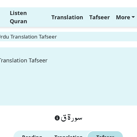
Listen
Translation
Tafseer
More
Quran
rdu Translation Tafseer
ranslation Tafseer
سورة ق