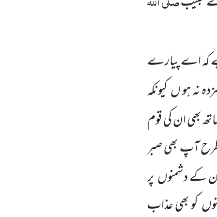
صَلَّی اللہ
یرے حبیب
ے کہ اے پیارے
ہ نہ ہو ں کیونکہ
ھ بھی ان کی قوم
طرح آپ بھی صبر
ان کے دشمنوں پر
وں کو بھی عذاب