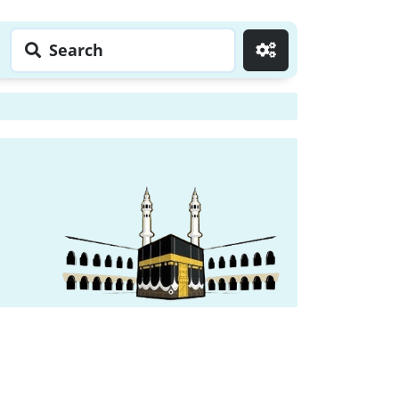
Search
Go