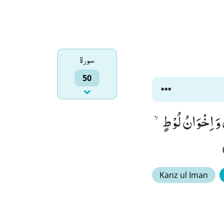
سورۃ
50
وْدُۙ (12) وَ عَادٌ وَّ فِرْعَوْنُ وَ اِخْوَانُ لُوْطٍۙ
Kanz ul Iman