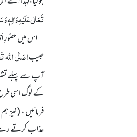
ہوگیا،لہٰذا اے ا
تَعَالٰی عَلَیْہِ
وَاٰلِہٖ وَسَل
اس میں حضورِ اَ
صَلَّی اللہ تَع
حبیب!
آپ سے پہلے تش
کے لوگ اسی طرح ک
فرمائیں ،
(نیز ہم 
عذاب کرتے رہے ہ