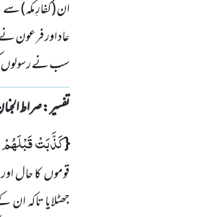
ان (کفارِ مکہ) سے 
عاد اور فرعون نے 
سب نے رسولوں کو 
تفسیر : ‎صراط الجنان
كَذَّبَتْ قَبْلَهُمْ 
{
قوموں کا حال اور 
جھٹلایا تاکہ ان 