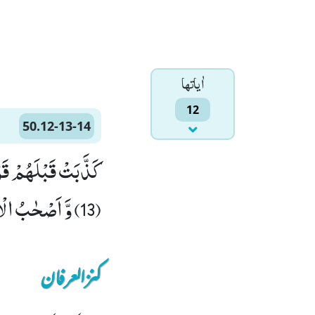
اٰياتها
12
50.12-13-14
(13) وَّ اَصْحٰبُ الْاَیْكَةِ وَ قَوْمُ تُبَّعٍؕ-كُلٌّ كَذَّبَ الرُّسُلَ فَحَقَّ وَعِیْدِ(14)
کنزالعرفان