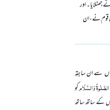
ے جھٹلایا۔ اور
ی قوم نے، ان
ں سے ان سابقہ
 الصَّلٰوۃُ وَالسَّلَام
کو
 س کے ساتھ ساتھ