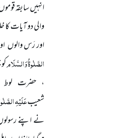
انہیں سابقہ قوموں
والی دو آیات کا 
اور رَس والوں ا
الصَّلٰوۃُ وَالسَّلَام
کو 
، حضرت لوط
عَلَیْہِ
الصَّلٰوۃ
شعیب
نے اپنے رسولو