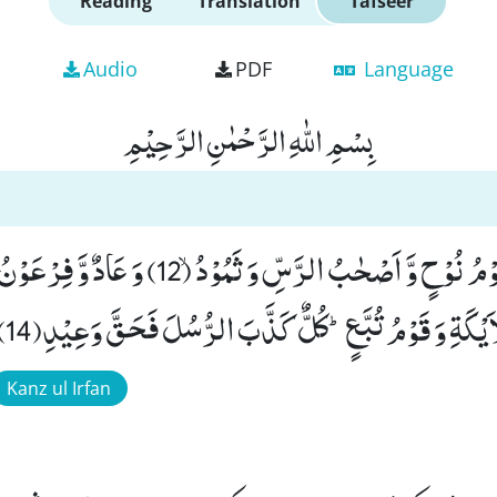
Reading
Translation
Tafseer
Audio
PDF
Language
بِسْمِ اللّٰهِ الرَّحْمٰنِ الرَّحِیْمِ
كَذَّبَتْ قَبْلَهُمْ قَوْمُ نُوْحٍ وَّ اَصْحٰبُ الرَّسِّ وَ ثَمُ
Kanz ul Irfan