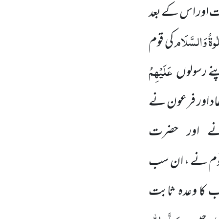
یت اور اس کے بعد
ٰوۃُ
وَالسَّلَام
کی قوم
عَلَیْہِمُ
نے رسولوں
عاد اور فرعون نے
ے اور حضرت
کی قوم نے ، ان سب
اب کا وعدہ ثابت