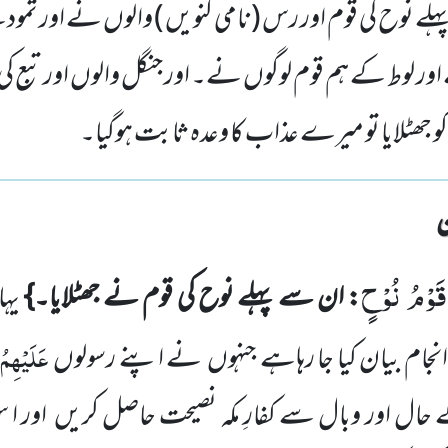
پہلے نوح کی قوم اور رس (نامی کنویں ) والوں نے اور ثمودن
اور لوط کے ہم قوم لوگوں نے۔ اور جنگل والوں اور تبع ک
جھٹلایا تو میرے عذاب کا وعدہ ثابت ہوگیا۔
قَوْمُ نُوْحٍ
: ان سے پہلے نوح کی قوم نے جھٹلایا۔}
یہا
عَلَیْہِمُ
انجام بیان کیا جا رہاہے جنہوں نے اپنے رسولوں
کے حال اور وبال سے کفارِ مکہ نصیحت حاصل کریں اور ا