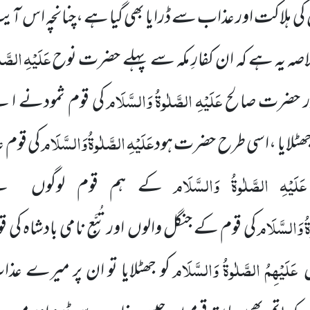
 کی ہلاکت اور عذاب سے ڈرایا بھی گیا ہے ،چنانچہ اس آ
عَلَیْہِ
الصَّل
خلاصہ یہ ہے کہ ان کفارِ مکہ سے پہلے حضرت نوح
عَلَیْہِ
الصَّلٰوۃُ
وَالسَّلَام
ور حضرت صالح
کی قوم ثمودنے اپ
عَلَیْہِ
الصَّلٰوۃُ
وَالسَّلَام
جھٹلایا ،اسی طرح حضرت ہود
کی قوم 
عَلَیْہِ
الصَّلٰوۃُ
وَالسَّلَام
کے ہم قوم لوگوں ن
ُ
وَالسَّلَام
کی قوم کے جنگل والوں اور تُبَّع نامی بادشاہ 
عَلَیْہِمُ الصَّلٰوۃُ وَالسَّلَام
ں
کو جھٹلایا تو ان پر میرے عذ