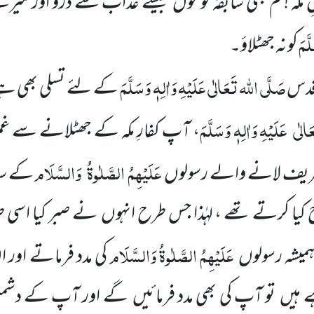
ہلِ مکہ !تم بھی سابقہ قوموں جیسے عذاب سے ڈرو اور م
َّمَ
کو نہ جھٹلاؤ۔
صَلَّی اللہ تَعَالٰی عَلَیْہِ
وَاٰلِہٖ وَسَلَّمَ
قدس
کے لئے تسلی بھی ہ
َالٰی
عَلَیْہِ
وَاٰلِہٖ وَسَلَّمَ
، آپ کفارِ مکہ کے جھٹلانے سے غمزد
عَلَیْہِمُ الصَّلٰوۃُ
وَالسَّلَام
ریف لانے والے رسولوں
کے سات
یا کرتے تھے ، لہٰذا جس طرح انہوں نے صبر کیا اسی 
عَلَیْہِمُ الصَّلٰوۃُ وَالسَّلَام
ہمیشہ رسولوں
کی مدد فرماتے اور 
یں تو آپ کی بھی مدد فرمائیں گے اور آپ کے دشمن