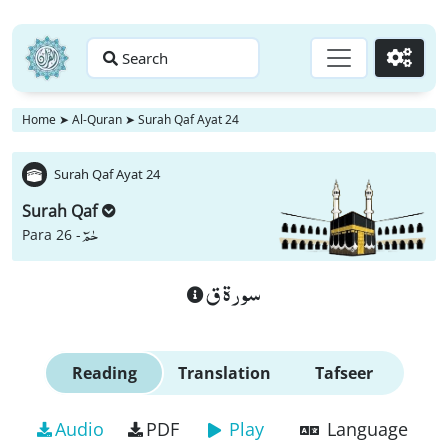
Search
Go
Home
➤
Al-Quran
➤
Surah Qaf Ayat 24
Surah Qaf Ayat 24
Surah Qaf
حٰمٓ
Para 26 -
سورة ق
Reading
Translation
Tafseer
Audio
PDF
Play
Language