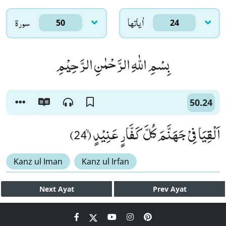
اٰياتها
سورۃ
50
24
بِسْمِ اللّٰهِ الرَّحْمٰنِ الرَّحِیْمِ
50.24
اَلْقِیَا فِیْ جَهَنَّمَ كُلَّ كَفَّارٍ عَنِیْدٍۙ (24)
Kanz ul Iman
Kanz ul Irfan
Next
Ayat
Prev
Ayat