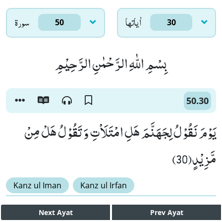
اٰياتها
سورۃ
50
30
بِسْمِ اللّٰهِ الرَّحْمٰنِ الرَّحِیْمِ
50.30
یَوْمَ نَقُوْلُ لِجَهَنَّمَ هَلِ امْتَلَاْتِ وَ تَقُوْلُ هَلْ مِنْ
مَّزِیْدٍ(30)
Kanz ul Iman
Kanz ul Irfan
Next
Ayat
Prev
Ayat