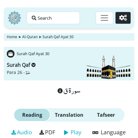
Search
Go
Home
➤
Al-Quran
➤
Surah Qaf Ayat 30
Surah Qaf Ayat 30
Surah Qaf
حٰمٓ
Para 26 -
سورة ق
Reading
Translation
Tafseer
Audio
PDF
Play
Language