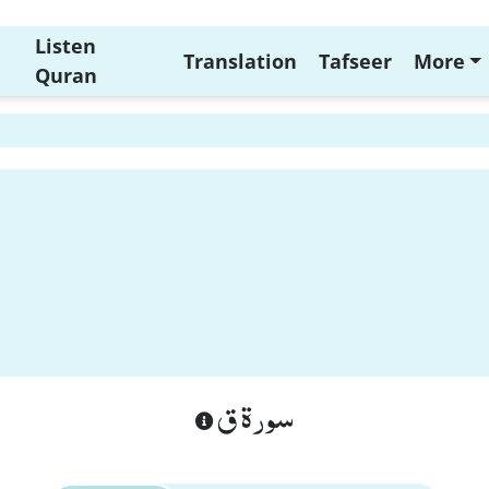
Listen
Translation
Tafseer
More
Quran
سورة ق