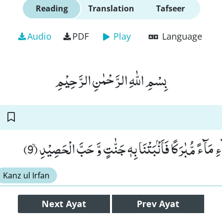
Reading
Translation
Tafseer
Audio
PDF
Play
Language
بِسْمِ اللّٰهِ الرَّحْمٰنِ الرَّحِیْمِ
ءِ مَآءً مُّبٰرَكًا فَاَنْۢبَتْنَا بِهٖ جَنّٰتٍ وَّ حَبَّ الْحَصِیْدِۙ (9
Kanz ul Irfan
Next
Ayat
Prev
Ayat