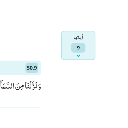
اٰياتها
9
50.9
وَ نَزَّلْنَا مِنَ السَّمَآ)