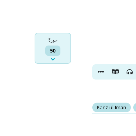
سورۃ
50
Kanz ul Iman