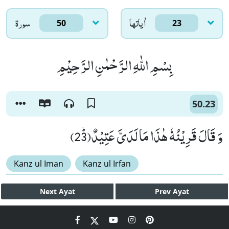
اٰياتها
سورۃ
50
23
بِسْمِ اللّٰهِ الرَّحْمٰنِ الرَّحِیْمِ
50.23
وَ قَالَ قَرِیْنُهٗ هٰذَا مَا لَدَیَّ عَتِیْدٌﭤ(23)
Kanz ul Iman
Kanz ul Irfan
Next
Ayat
Prev
Ayat