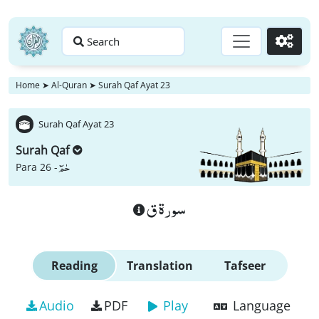
Search
Go
Home
➤
Al-Quran
➤
Surah Qaf Ayat 23
Surah Qaf Ayat 23
Surah Qaf
حٰمٓ
Para 26 -
سورة ق
Reading
Translation
Tafseer
Audio
PDF
Play
Language