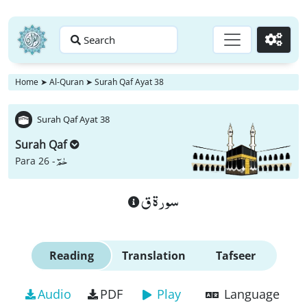
Search
Go
Home
➤
Al-Quran
➤
Surah Qaf Ayat 38
Surah Qaf Ayat 38
Surah Qaf
حٰمٓ
Para 26 -
سورة ق
Reading
Translation
Tafseer
Audio
PDF
Play
Language