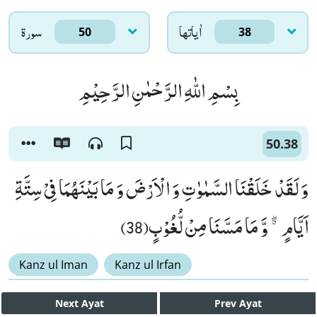
اٰياتها
سورۃ
50
38
بِسْمِ اللّٰهِ الرَّحْمٰنِ الرَّحِیْمِ
50.38
وَ لَقَدْ خَلَقْنَا السَّمٰوٰتِ وَ الْاَرْضَ وَ مَا بَیْنَهُمَا فِیْ سِتَّةِ
اَیَّامٍ ﳓ وَّ مَا مَسَّنَا مِنْ لُّغُوْبٍ(38)
Kanz ul Iman
Kanz ul Irfan
Next
Ayat
Prev
Ayat