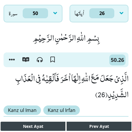
اٰياتها
سورۃ
50
26
بِسْمِ اللّٰهِ الرَّحْمٰنِ الرَّحِیْمِ
50.26
الَّذِیْ جَعَلَ مَعَ اللّٰهِ اِلٰهًا اٰخَرَ فَاَلْقِیٰهُ فِی الْعَذَابِ
الشَّدِیْدِ(26)
Kanz ul Iman
Kanz ul Irfan
Next
Ayat
Prev
Ayat