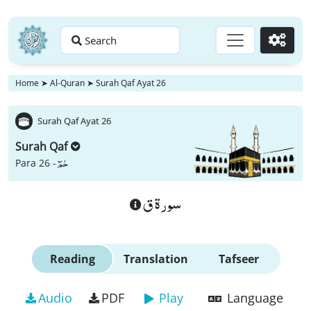
Search
Go
Home
➤
Al-Quran
➤
Surah Qaf Ayat 26
Surah Qaf Ayat 26
Surah Qaf
حٰمٓ
Para 26 -
سورة ق
Reading
Translation
Tafseer
Audio
PDF
Play
Language