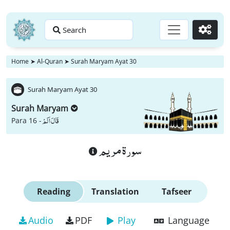
Search
Go
Home
➤
Al-Quran
➤
Surah Maryam Ayat 30
Surah Maryam Ayat 30
Surah Maryam
قَالَ اَلَمْ
Para 16 -
سورة مريم
Reading
Translation
Tafseer
Audio
PDF
Play
Language