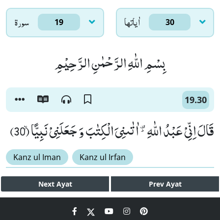
اٰياتها
سورۃ
19
30
بِسْمِ اللّٰهِ الرَّحْمٰنِ الرَّحِیْمِ
19.30
قَالَ اِنِّیْ عَبْدُ اللّٰهِ ﳴ اٰتٰىنِیَ الْكِتٰبَ وَ جَعَلَنِیْ نَبِیًّاۙ (30)
Kanz ul Iman
Kanz ul Irfan
Next
Ayat
Prev
Ayat