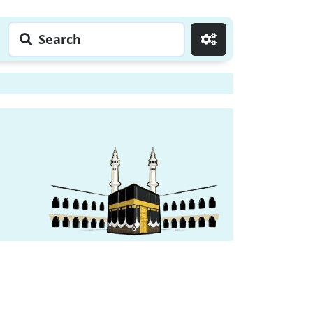
Search
Go