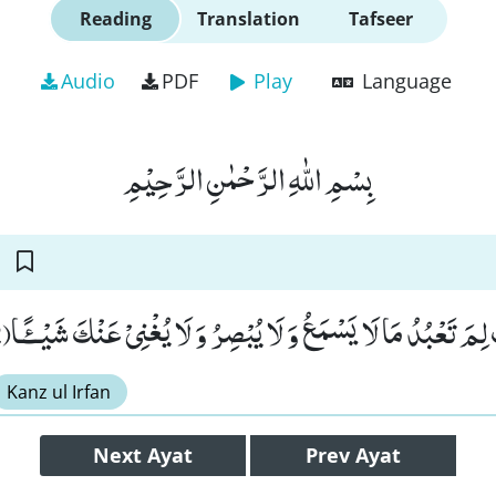
Reading
Translation
Tafseer
Audio
PDF
Play
Language
بِسْمِ اللّٰهِ الرَّحْمٰنِ الرَّحِیْمِ
َتِ لِمَ تَعْبُدُ مَا لَا یَسْمَعُ وَ لَا یُبْصِرُ وَ لَا یُغْنِیْ عَنْكَ شَیْــٴًـا(42
Kanz ul Irfan
Next
Ayat
Prev
Ayat