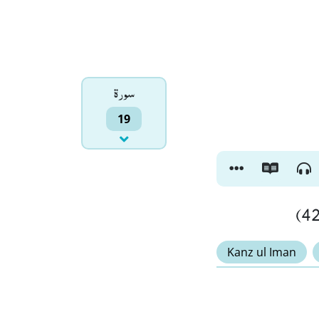
سورۃ
19
Kanz ul Iman