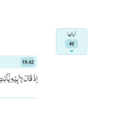
اٰياتها
42
19.42
اِذْ قَالَ لِاَبِیْهِ یٰۤاَب)