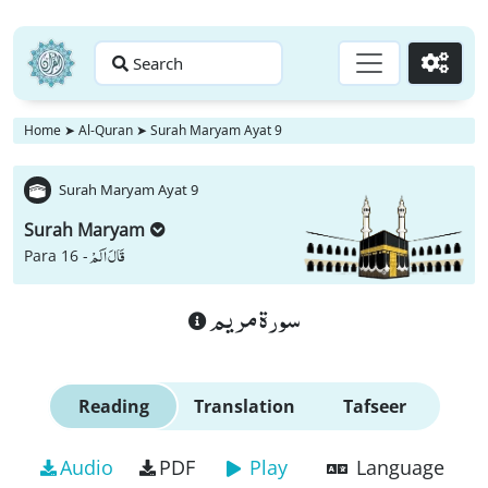
Search
Go
Home
➤
Al-Quran
➤
Surah Maryam Ayat 9
Surah Maryam Ayat 9
Surah Maryam
قَالَ اَلَمْ
Para 16 -
سورة مريم
Reading
Translation
Tafseer
Audio
PDF
Play
Language