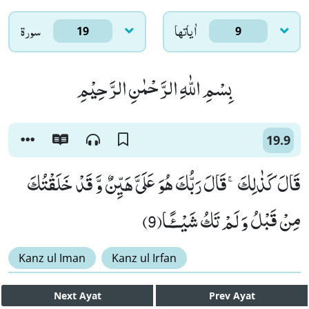
اٰياتها
سورۃ
19
9
بِسْمِ اللّٰهِ الرَّحْمٰنِ الرَّحِیْمِ
19.9
قَالَ كَذٰلِكَۚ-قَالَ رَبُّكَ هُوَ عَلَیَّ هَیِّنٌ وَّ قَدْ خَلَقْتُكَ
مِنْ قَبْلُ وَ لَمْ تَكُ شَیْــٴًـا(9)
Kanz ul Iman
Kanz ul Irfan
Next
Ayat
Prev
Ayat