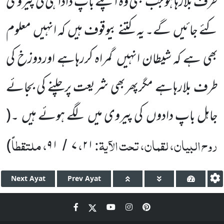
طرف بلارہا ہو جب بھی وہ اپنے باپ دادا ہی کی پیروی
کئے جائیں گے۔ یہ کتنے بیوقوف ہیں کہ انہیں معلوم
بھی ہے کہ شیطان انہیں گمراہ کررہاہے اوردوزخ کی
طرف بلارہاہے مگرپھربھی شریعت پرچلنے کی بجائے
جاہل باپ دادوں کی پیروی میں لگے ہوئے ہیں ۔(
روح البیان، لقمان، تحت الآیۃ:
،
، ملتقطاً
)
۹۱
۷
۲۱
/
Next
Ayat
Prev
Ayat