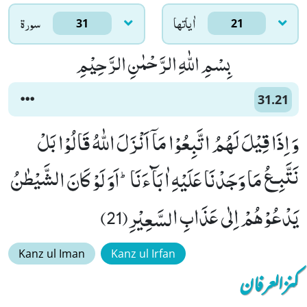
اٰياتها
سورۃ
31
21
بِسْمِ اللّٰهِ الرَّحْمٰنِ الرَّحِیْمِ
31.21
وَ اِذَا قِیْلَ لَهُمُ اتَّبِعُوْا مَاۤ اَنْزَلَ اللّٰهُ قَالُوْا بَلْ
نَتَّبِـعُ مَا وَجَدْنَا عَلَیْهِ اٰبَآءَنَاؕ-اَوَ لَوْ كَانَ الشَّیْطٰنُ
یَدْعُوْهُمْ اِلٰى عَذَابِ السَّعِیْرِ(21)
Kanz ul Iman
Kanz ul Irfan
کنزالعرفان