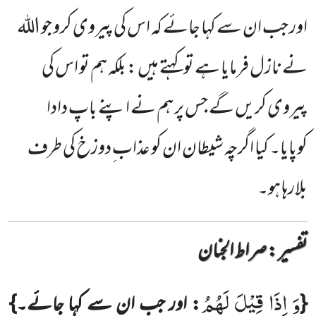
اور جب ان سے کہا جائے کہ اس کی پیروی کرو جو الله
نے نازل فرمایا ہے تو کہتے ہیں : بلکہ ہم تو اس کی
پیروی کریں گے جس پر ہم نے اپنے باپ دادا
کوپایا۔ کیا اگرچہ شیطان ان کو عذاب ِدوزخ کی طرف
بلارہا ہو۔
تفسیر : ‎صراط الجنان
وَ اِذَا قِیْلَ لَهُمُ
{
: اور جب ان سے کہا جائے۔}