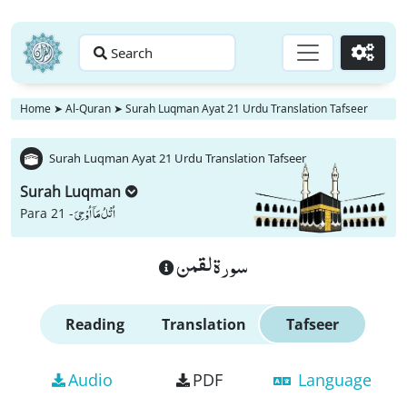
Search
Go
Home
➤
Al-Quran
➤
Surah Luqman Ayat 21 Urdu Translation Tafseer
Surah Luqman Ayat 21 Urdu Translation Tafseer
Surah Luqman
اُتْلُ مَاۤ اُوْحِیَ
Para 21 -
سورة لقمن
Reading
Translation
Tafseer
Audio
PDF
Language