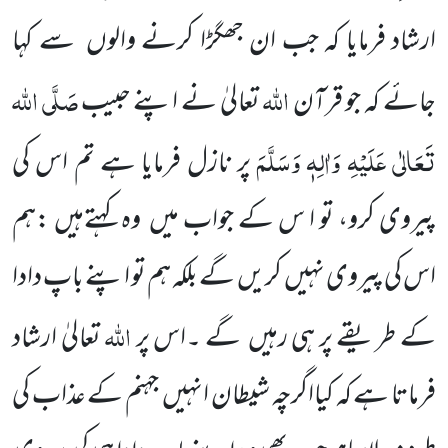
ارشاد فرمایا کہ جب ان جھگڑا کرنے والوں سے کہا
اللہ
صَلَّی اللہ
جائے کہ جو قرآن
تعالیٰ نے اپنے حبیب
تَعَالٰی عَلَیْہِ وَاٰلِہٖ وَسَلَّمَ
پر نازل فرمایا ہے تم اس کی
پیروی کرو، تو ا س کے جواب میں وہ کہتےہیں :ہم
اس کی پیروی نہیں کریں گے بلکہ ہم تو اپنے باپ دادا
اللہ
کے طریقے پر ہی رہیں گے ۔اس پر
تعالیٰ ارشاد
فرماتا ہے کہ کیااگرچہ شیطان انہیں جہنم کے عذاب کی