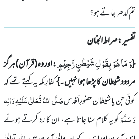
تم کدھر جاتے ہو؟
تفسیر : ‎صراط الجنان
وَ مَا هُوَ بِقَوْلِ شَیْطٰنٍ رَّجِیْمٍ
{
: اور وہ
(قرآن)
ہرگز
مردود شیطان کا پڑھا ہوا نہیں۔}
کفارِ مکہ یہ کہتے تھے کہ
صَلَّی اللّٰہُ تَعَالٰی عَلَیْہِ وَاٰلِہ
کوئی جن یا شیطان
حضورِاَ قدس
وَ سَلَّمَ
کو یہ کلام سنا جاتا ہے، ان کا رد کرتے ہوئے
اللّٰہ