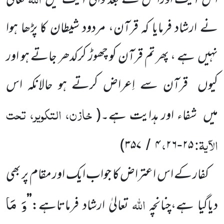
اس آیت اورا س کے بعد والی آیت
میں
تعالیٰ
نے ارشاد فرمایا کہ قرآن، مردود شیطان کا پڑھا ہوا
نہیں
ہے ، پھر تم قرآن کو چھوڑ کرکدھر جاتے ہو اور
کیوں
قرآن سے اِعراض کرتے ہو حالانکہ اس
خازن، التکویر، تحت
میں
شفاء اور ہدایت ہے۔
(
الآیۃ:
،
)
۳۵۷
۴
۲۶
۲۵
/
-
کفار کے اس اعتراض کا جواب ایک اور مقام پر بھی
وَ مَا
اللّٰہ
دیاگیا ہے،چنانچہ
تعالیٰ ارشاد فرماتاہے:
’’