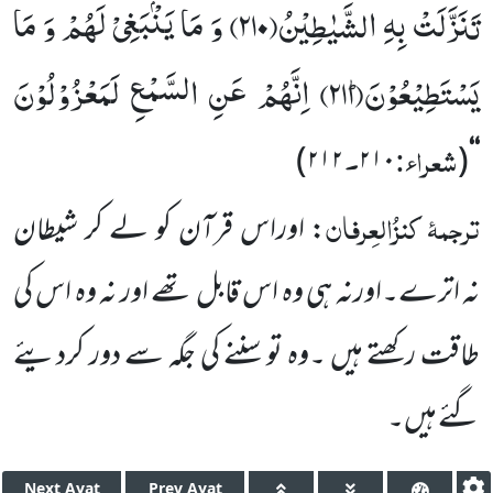
تَنَزَّلَتْ بِهِ الشَّیٰطِیْنُ(
۲۱۰)
وَ مَا یَنْۢبَغِیْ لَهُمْ وَ مَا
یَسْتَطِیْعُوْنَؕ(
۲۱۱)
اِنَّهُمْ عَنِ السَّمْعِ لَمَعْزُوْلُوْنَ
شعراء:
۔
)
۲۱۲
۲۱۰
(
‘‘
ترجمۂ
کنزُالعِرفان
: اوراس قرآن کو لے کر شیطان
نہ
اترے۔اورنہ ہی وہ اس قابل تھے اور نہ وہ اس کی
طاقت رکھتے ہیں ۔وہ تو سننے کی جگہ سے دور کردیئے
گئے ہیں۔
Next
Ayat
Prev
Ayat