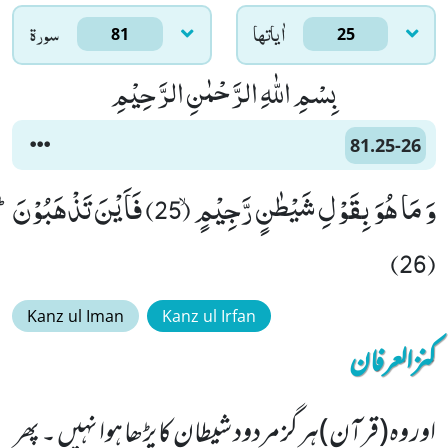
اٰياتها
سورۃ
81
25
بِسْمِ اللّٰهِ الرَّحْمٰنِ الرَّحِیْمِ
81.25-26
وَ مَا هُوَ بِقَوْلِ شَیْطٰنٍ رَّجِیْمٍۙ (25) فَاَیْنَ تَذْهَبُوْنَؕ
(26)
Kanz ul Iman
Kanz ul Irfan
کنزالعرفان
اور وہ(قرآن)ہر گز مردود شیطان کا پڑھا ہوا نہیں ۔ پھر