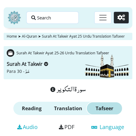
Search
Go
Home
➤
Al-Quran
➤
Surah At Takwir Ayat 25 Urdu Translation Tafseer
Surah At Takwir Ayat 25-26 Urdu Translation Tafseer
Surah At Takwir
عَمَّ
Para 30 -
سورة التكوير
Reading
Translation
Tafseer
Audio
PDF
Language