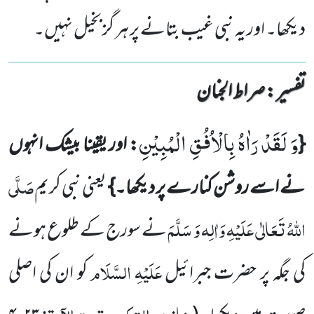
دیکھا۔ اور یہ نبی غیب بتانے پر ہر گز بخیل نہیں۔
تفسیر : ‎صراط الجنان
وَ لَقَدْ رَاٰهُ بِالْاُفُقِ الْمُبِیْنِ
{
: اور یقینا بیشک انہوں
صَلَّی
نے اسے روشن کنارے پر دیکھا۔}
یعنی نبی کریم
اللّٰہُ تَعَالٰی عَلَیْہِ وَاٰلِہ وَ
سَلَّمَ
نے سورج کے طلوع ہونے
عَلَیْہِ السَّلَام
کی جگہ پر حضرت جبرائیل
کو ان کی اصلی
خازن، التکویر، تحت الآیۃ:
،