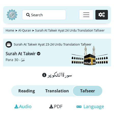
Search
Go
Home
➤
Al-Quran
➤
Surah At Takwir Ayat 24 Urdu Translation Tafseer
Surah At Takwir Ayat 23-24 Urdu Translation Tafseer
Surah At Takwir
عَمَّ
Para 30 -
سورة التكوير
Reading
Translation
Tafseer
Audio
PDF
Language