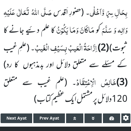
بِحَالِ سِرٍّ وَّاَخْفٰی
صَلَّی اللّٰہُ تَعَالٰی عَلَیْہِ
۔
(حضورِ اَقدس
وَاٰلِہ وَ سَلَّمَ
مَاکَانَ وَمَا یَکُوْنُ
کو
کا علم دئیے جانے کا
اِزَاحَۃُ الْعَیبْ بِسَیْفِ الْغَیبْ
ثبوت)
(
2
)
۔
(علمِ غیب
کے مسئلے سے متعلق دلائل اور بدمذہبوں
کا رد)
خَالِصُ الْاِعْتِقَادْ
(
3
)
۔
(علم غیب سے متعلق
120
دلائل پر مشتمل ایک عظیم کتاب)
Next
Ayat
Prev
Ayat