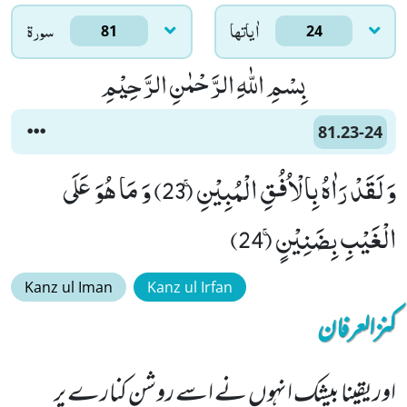
اٰياتها
سورۃ
81
24
بِسْمِ اللّٰهِ الرَّحْمٰنِ الرَّحِیْمِ
81.23-24
وَ لَقَدْ رَاٰهُ بِالْاُفُقِ الْمُبِیْنِۚ (23) وَ مَا هُوَ عَلَى
الْغَیْبِ بِضَنِیْنٍۚ (24)
Kanz ul Iman
Kanz ul Irfan
کنزالعرفان
اوریقینا بیشک انہوں نے اسے روشن کنارے پر