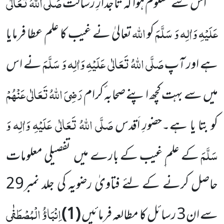
صَلَّی اللّٰہُ تَعَالٰی
اس سے معلوم ہوا کہ تاجدارِ رسالت
عَلَیْہِ وَاٰلِہ وَ سَلَّمَ
اللّٰہ
کو
تعالیٰ نے غیب کا علم عطا فرمایا
صَلَّی اللّٰہُ تَعَالٰی عَلَیْہِ وَاٰلِہ وَ سَلَّمَ
ہے اور
آپ
نے اس
رَضِیَ اللّٰہُ تَعَالٰی عَنْہُمْ
میں
سے بہت کچھ اپنے صحابہ ٔکرام
صَلَّی اللّٰہُ تَعَالٰی عَلَیْہِ وَاٰلِہ وَ
کو بتا یا ہے۔حضورِ اَقدس
سَلَّمَ
کے علم ِغیب کے بارے میں
تفصیلی معلومات
حاصل کرنے کے لئے فتاویٰ رضویہ کی جلد نمبر
29
اِنْبَاؤُ الْمُصْطَفٰی
سے ان
3
رسائل کا مطالعہ فرمائیں
(
1
)