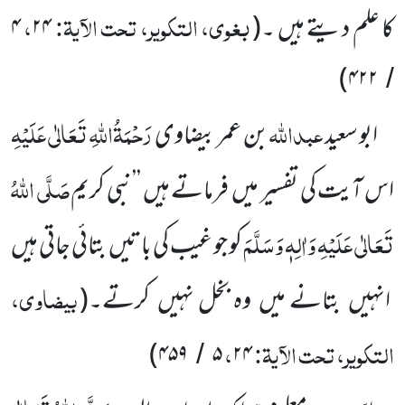
بغوی، التکویر، تحت الآیۃ:
،
کا علم دیتے ہیں ۔
(
۲۴
۴
)
۴۲۲
/
عبداللّٰہ
رَحْمَۃُاللّٰہِ تَعَالٰی عَلَیْہِ
ابو سعید
بن عمر بیضاوی
صَلَّی اللّٰہُ
اس آیت کی تفسیر میں
فرماتے ہیں ’’نبی کریم
تَعَالٰی عَلَیْہِ
وَاٰلِہٖ وَسَلَّمَ
کو جو غیب کی باتیں
بتائی جاتی ہیں
بیضاوی،
انہیں
بتانے میں
وہ بخل نہیں
کرتے۔
(
التکویر، تحت الآیۃ:
،
)
۴۵۹
۵
۲۴
/