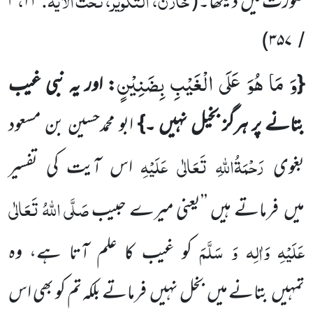
صورت میں
دیکھا۔
(
۲۳
۴
)
۳۵۷
/
وَ مَا هُوَ عَلَى الْغَیْبِ بِضَنِیْنٍ
{
: اور یہ نبی غیب
بتانے پر ہرگز بخیل نہیں ۔}
ابو محمدحسین بن مسعود
رَحْمَۃُاللّٰہِ تَعَالٰی عَلَیْہِ
بغوی
اس آیت کی تفسیر
صَلَّی اللّٰہُ تَعَالٰی
میں
فرماتے ہیں ’’یعنی
میرے حبیب
عَلَیْہِ وَاٰلِہ وَ سَلَّمَ
کو غیب کا علم آتا ہے، وہ
تمہیں
بتانے
میں
بخل نہیں
فرماتے بلکہ تم کو بھی اس