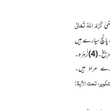
کَرَّمَ اللّٰہُ تَعَالٰی
یٰ
 پانچ سیارے ہیں
ِرِّیخ۔
(4)
زُہْرَہ۔
ارے مراد ہیں۔
ویر، تحت الآیۃ: