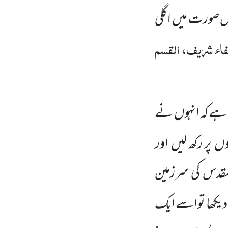
س صورت میں اگلی
اء شریف، القسم
َم ہے کہ انہوں نے
وں پر رکھ لیں اور
لمقدس کی سرزمین
کھا تو اسے ایک