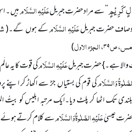
لٍ كَرِیْمٍ
عَلَیْہِ السَّلَام
‘‘ سے مراد حضرت جبریل
ہیں ۔ ا
عَلَیْہِ السَّلَام
شف
 اوصاف حضرت جبریل
کے ہوں گے۔
(
خامس، ص
، الجزء الاول
)
۳۹
عَلَیْہِ السَّلَام
ت والا ہے۔} حضرت جبریل
کی قوت کا یہ عال
صَّلٰوۃُ
وَالسَّلَام
کی قوم کی بستیاں جڑ سے اکھاڑ کر اپنے پر
بلندی تک اٹھا کر پلٹ دیا۔ایک مرتبہ ابلیس کو بیتُ ا
عَلَیْہِ
الصَّلٰوۃُ
وَالسَّلَام
حضرت عیسیٰ
سے کلام کرتے ہوئے دی