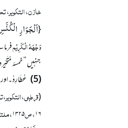
خازن، التکویر، تحت
اَلْجَوَارِ الْكُنَّس
{
وَجْہَہُ الْکَرِیْم
فرمات
جنہیں ’’ خمسۂ مُتَحَی
(5)
عُطَارِدْ۔
قرطبی،التکویر،تح
(
، ص
،ملتق
۱۳۲۵
۱۶