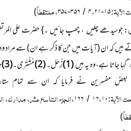
 الآیۃ:
،
، ملتقطاً
)
۳۵۷
۳۵۶
۴
۲۱
۱۵
-
/
-
ِ
: جوسیدھے چلیں ، چھپ جائیں ۔} حضرت علی المرتض
ے ہیں کہ ان
(آیات میں جن کا ذکر ہے ان)
سے مراد وہ
ِّرہ‘‘ کہا جاتا ہے،وہ یہ ہیں
(1)
زُحَل۔
(2)
مُشْتَرِی۔
(3)
م
اور بعض مفسرین نے فرمایا کہ ان سے تمام ست
ت الآیۃ:
،
،الجزء التاسع عشر، مدارک، التک
۱۶۶
۱۶
۱۰
/
طاً
)