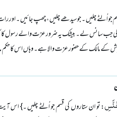
م جو اُلٹے چلیں ۔ جوسیدھے چلیں ، چھپ جائیں ۔ اور رات 
 کی جب سانس لے۔ بیشک یہ ضرور عزت والے رسول کا ک
ش کے مالک کے حضور عزت والا ہے۔ وہاں اس کا حکم مان
خُنَّسِ
: تو ان ستاروں کی قسم جو اُلٹے چلیں ۔} اس آی