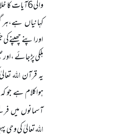
والی6آیات کا
کہانیاں ہے،ہر گز
اوراپنے چھپنے کی 
ہلکی پڑجائے ،اور 
اللّٰہ
یہ قرآن
تعال
ہواکلام ہے جو ک
آسمانوں میں فرشتے
اللّٰہ
تعالیٰ کی وحی 