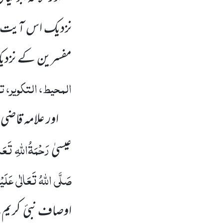
نزدیک اس آیت م
مفسرین کے نزدیک
المحیط، التکویر، ت
اور علامہ قاضی
رَحْمَۃُاللّٰہِ تَعَا
عیسیٰ
صَلَّی اللّٰہُ تَعَالٰی عَلَیْ
ص
اوصاف نبیٔ
کریم