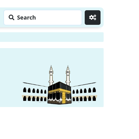
Search
Go