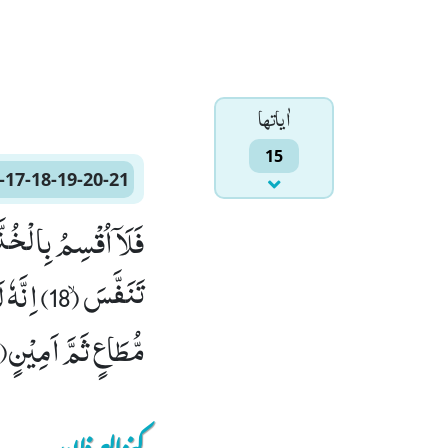
اٰياتها
15
-17-18-19-20-21
مُّطَاعٍ ثَمَّ اَمِیْنٍﭤ(21)