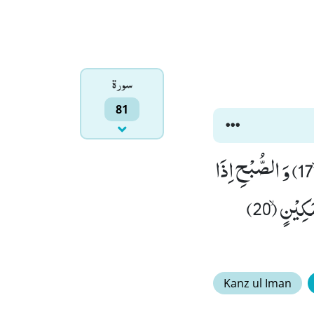
سورۃ
81
فَلَاۤ اُقْسِمُ بِالْخُنَّسِۙ (15) الْجَوَارِ الْكُنَّسِۙ (16) وَ الَّیْلِ اِذَا عَسْعَسَۙ (17) وَ الصُّبْحِ اِذَا
تَنَفَّسَۙ (18) اِنَّهٗ لَقَوْلُ رَسُوْلٍ كَرِیْمٍۙ (19) ذِیْ قُوَّةٍ عِنْدَ ذِی الْعَرْشِ مَكِیْنٍۙ (20)
Kanz ul Iman