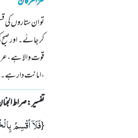
کنزالعرفان
تو ان ستاروں کی قس
کر جائے۔ اور صبح
قوت والا ہے ، عر
،امانت دار ہے۔
تفسیر : ‎صراط الجنان
فَلَاۤ اُقْسِمُ بِالْ
{