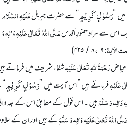
رَسُوْلٍ كَرِیْمٍ
عَلَیْہِ السَّلَام
یں ’’
‘‘ سے حضرت جبریل
م
صَلَّی اللّٰہُ تَعَالٰی عَلَیْہِ وَاٰلِہ وَ 
 اس سے مراد حضورِ اَقدس
حت الآیۃ:
،
)
۴۲۵
۸
۱۹
/
رَحْمَۃُاللّٰہِ تَعَالٰی عَلَیْہِ
 عیاض
شفاء شریف میں فرماتے ہیں
رَسُوْلٍ كَرِیْمٍ
لٰی عَلَیْہِ
فرماتے ہیں ’’اس آیت میں ’’
‘‘ 
ہِ وَاٰلِہ وَ سَلَّمَ
ہیں ۔ اس قول کے مطابق اس کے بعد والی 
َلَّی اللّٰہُ تَعَالٰی عَلَیْہِ وَاٰلِہ وَ سَلَّمَ
کے ہیں اور ان کے علاوہ