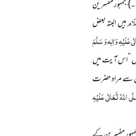
} جمہور مفسرین
َلَام
ہیں البتہ بعض
ٰی عَلَیْہِ وَاٰلِہ وَ سَلَّمَ
ں ’’اس آیت میں
اس سے مراد حضرت
َّی اللّٰہُ تَعَالٰی عَلَیْہِ
مہور مفسرین کے