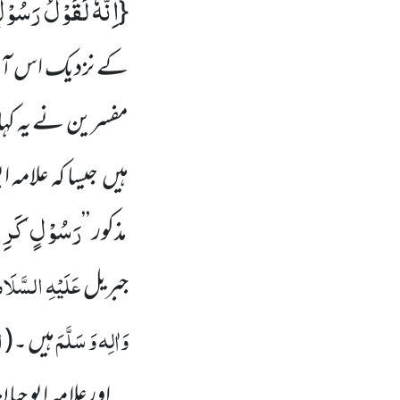
اِنَّهٗ لَقَوْلُ رَسُو
{
کے نزدیک اس آی
مفسرین نے یہ کہا 
ہیں جیسا کہ علامہ ا
رَسُوْلٍ كَرِی
مذکور ’’
عَلَیْہِ السَّلَ
جبریل
وَاٰلِہ وَ سَلَّمَ
ا
ہیں ۔
(
اورعلامہ ابو حیان