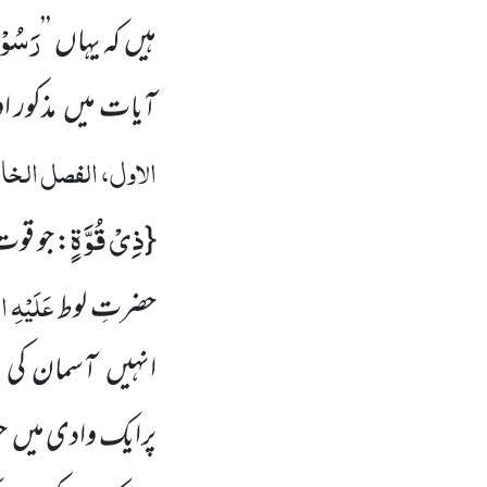
رَسُوْ
ہیں کہ یہاں
’’
آیات میں مذکور
الاول، الفصل ال
ذِیْ قُوَّةٍ
{
: جو قو
عَلَیْہِ
ال
حضرتِ لوط
انہیں آسمان کی 
پرایک وادی میں 