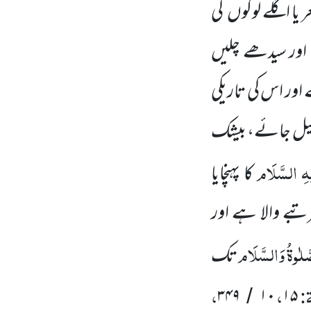
عر یا اگلے لوگوں کی
 اور سیدھے چلیں
اور اس کی تاریکی
 پھیل جائے، بیشک
ْہِ السَّلَام
کا پہنچایا
بے والا ہے اور
َّلٰوۃُ وَالسَّلَام
تک
ۃ:
،
،
۳۴۹
۱۰
۱۵
/