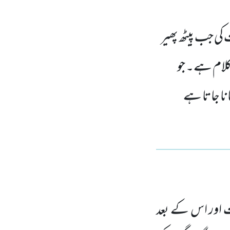
کی جب پیٹھ پھیر
لام ہے۔ جو
ا جاتا ہے
ت اور اس کے بعد