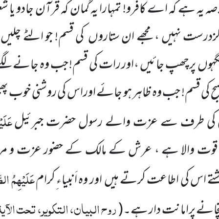
 خلاصہ یہ ہے کہ اے کافرو! تمہارا یہ گمان کہ قرآن جادو یا ش
درست نہیں ، مجھے ان ستاروں کی قسم! جو الٹے چلیں
جگہوں پرچھپ جائیں ،اور رات کی قسم! جب وہ جانے لگے 
صبح کی قسم! جب وہ ظاہر ہو جائے اوراس کی روشنی خوب
عَلَی
یٰ کی طرف سے عزت والے رسول حضرت جبرئیل
ہ قوت والا ہے ، عرش کے مالک کے حضور عزت و مرت
عَلَیْہِمُ الص
 اس کی اطاعت کرتے ہیں اور وہ اَنبیاء ِکرام
روح البیان، التکویر، تحت الآی
پہنچانے پرامانت دار ہے۔
(