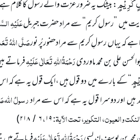
ْلٍ كَرِیْمٍ
: بیشک یہ ضرور عزت والے رسول کا کلام ہے۔
عَلَیْہِ السّ
ت میں ’’رسول کریم‘‘ سے مراد حضرت جبریل
صَلَّی اللّٰہُ تَعَال
ہے کہ یہاں رسولِ کریم سے مرادحضور پُر نور
رَحْمَۃُاللّٰہِ تَعَالٰی عَلَیْہِ
بوالحسن علی بن محمد ماوردی
فرماتے ہی
ْمٍ
‘‘ کے بارے میں دو قول ہیں ،ایک قول یہ ہے کہ 
ام
رسولُ
اللّٰہ
صَل
ہیں اور دوسرا قول یہ ہے کہ اس سے مراد
لنکت والعیون، التکویر، تحت الآیۃ:
،
)
۲۱۸
۶
۱۹
/
رَحْمَۃُاللّٰہِ تَعَالٰی عَلَیْہِ
 محمد بن یوسف اندلسی
فرماتے ہیں ج