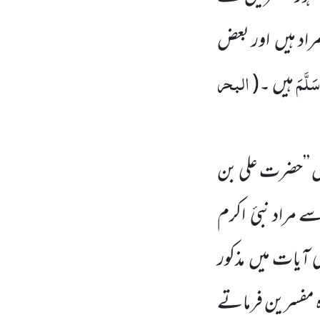
راد ہیں اور بعض
سَلَّمَ
البحر
ہیں ۔
(
 ’’حضرت علی بن
سے مراد نبیٔ
اکرم
آیات میں مذکور
 مفسرین فرماتے