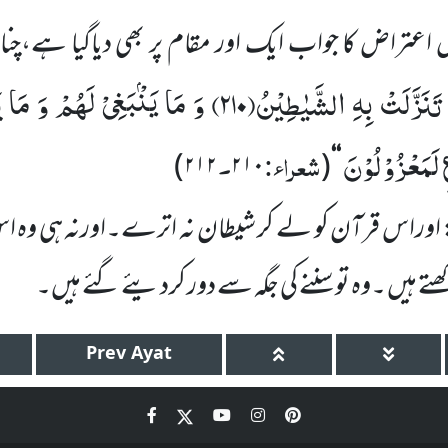
اعتراض کا جواب ایک اور مقام پر بھی دیاگیا ہے،چنان
تَنَزَّلَتْ بِهِ الشَّیٰطِیْنُ(
۲۱۰)
وَ مَا یَنْۢبَغِیْ لَهُمْ وَ مَا 
 لَمَعْزُوْلُوْنَ
شعراء:
۔
)
۲۱۲
۲۱۰
(
‘‘
 اوراس قرآن کو لے کر شیطان نہ
اترے۔اورنہ ہی وہ اس 
تے ہیں ۔وہ تو سننے کی جگہ سے دور کردیئے گئے ہیں۔
Prev
Ayat