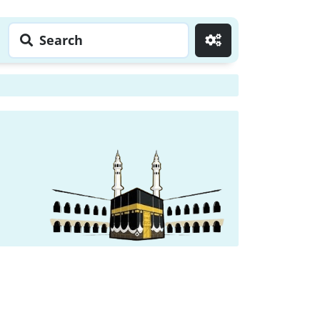
Search
Go