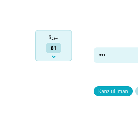
سورۃ
81
Kanz ul Iman