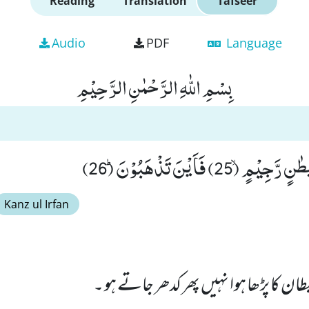
Reading
Translation
Tafseer
Audio
PDF
Language
بِسْمِ اللّٰهِ الرَّحْمٰنِ الرَّحِیْمِ
25) فَاَیْنَ تَذْهَبُوْنَؕ (26)
Kanz ul Irfan
ان کا پڑھا ہوا نہیں پھر کدھر جاتے ہو ۔