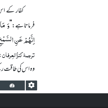
کفار کے اس 
وَ مَا 
فرماتاہے:
’’
اِنَّهُمْ عَنِ السَّمْعِ
ترجمۂ
کنزُالعِرفان
:
وہ اس کی طاقت رکھ