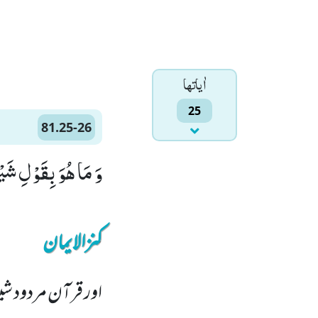
اٰياتها
25
81.25-26
وَ مَا هُوَ بِقَوْلِ شَیْطٰنٍ رَّجِیْمٍۙ (
کنزالایمان
اور قرآن مردود شیط