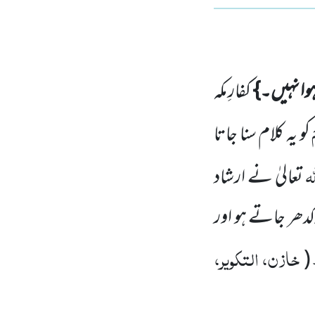
ہوا نہیں۔}
کفارِ مکہ
کو یہ کلام سنا جاتا
ّٰہ
تعالیٰ نے ارشاد
کدھر جاتے ہو اور
خازن، التکویر،
(