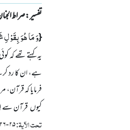
تفسیر : ‎صراط الجنان
وَ مَا هُوَ بِقَوْلِ ش
{
یہ کہتے تھے کہ کوئ
ہے، ان کا رد کر
فرمایا کہ قرآن، مر
کیوں
قرآن سے اِ
تحت الآیۃ:
۲۶
۲۵
-