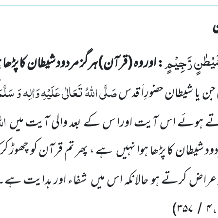
َیْطٰنٍ رَّجِیْمٍ
: اور وہ
(قرآن)
ہرگز مردود شیطان کا پڑھا 
صَلَّی اللّٰہُ تَعَالٰی عَلَیْہِ وَاٰلِہ وَ سَلَّمَ
ی جن یا شیطان
حضورِاَ قدس
الل
تے ہوئے اس آیت اورا س کے بعد والی آیت
میں
دود شیطان کا پڑھا ہوا نہیں
ہے ، پھر تم قرآن کو چھوڑ کر
عراض کرتے ہو حالانکہ اس میں
شفاء اور ہدایت ہے۔
،
)
۳۵۷
۴
/