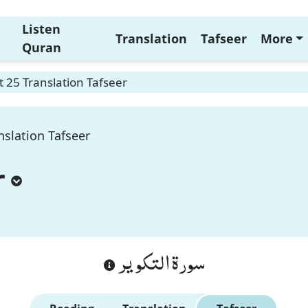
Listen
Translation
Tafseer
More
Quran
t 25 Translation Tafseer
nslation Tafseer
r
سورة التكوير