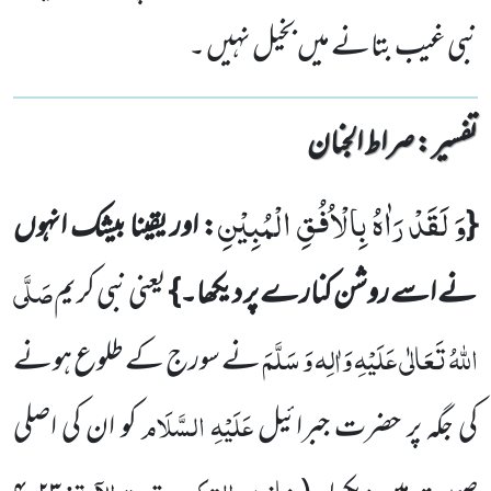
نبی غیب بتانے میں بخیل نہیں ۔
تفسیر : ‎صراط الجنان
وَ لَقَدْ رَاٰهُ بِالْاُفُقِ الْمُبِیْنِ
{
: اور یقینا بیشک انہوں
صَلَّی
نے اسے روشن کنارے پر دیکھا۔}
یعنی نبی کریم
اللّٰہُ تَعَالٰی عَلَیْہِ وَاٰلِہ وَ
سَلَّمَ
نے سورج کے طلوع ہونے
عَلَیْہِ السَّلَام
کی جگہ پر حضرت جبرائیل
کو ان کی اصلی
خازن، التکویر، تحت الآیۃ:
،