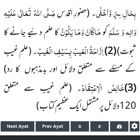
بِحَالِ سِرٍّ وَّاَخْفٰی
صَلَّی اللّٰہُ تَعَالٰی عَلَیْہِ
۔
(حضورِ اَقدس
وَاٰلِہ وَ سَلَّمَ
مَاکَانَ وَمَا یَکُوْنُ
کو
کا علم دئیے جانے کا
اِزَاحَۃُ الْعَیبْ بِسَیْفِ الْغَیبْ
ثبوت)
(
2
)
۔
(علمِ غیب
کے مسئلے سے متعلق دلائل اور بدمذہبوں
کا رد)
خَالِصُ الْاِعْتِقَادْ
(
3
)
۔
(علم غیب سے متعلق
120
دلائل پر مشتمل ایک عظیم کتاب)
Next
Ayat
Prev
Ayat