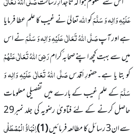
صَلَّی اللّٰہُ تَعَالٰی
اس سے معلوم ہوا کہ تاجدارِ رسالت
عَلَیْہِ وَاٰلِہ وَ سَلَّمَ
اللّٰہ
کو
تعالیٰ نے غیب کا علم عطا فرمایا
صَلَّی اللّٰہُ تَعَالٰی عَلَیْہِ وَاٰلِہ وَ سَلَّمَ
ہے اور
آپ
نے اس
رَضِیَ اللّٰہُ تَعَالٰی عَنْہُمْ
میں
سے بہت کچھ اپنے صحابہ ٔکرام
صَلَّی اللّٰہُ تَعَالٰی عَلَیْہِ وَاٰلِہ وَ
کو بتا یا ہے۔حضورِ اَقدس
سَلَّمَ
کے علم ِغیب کے بارے میں
تفصیلی معلومات
حاصل کرنے کے لئے فتاویٰ رضویہ کی جلد نمبر
29
اِنْبَاؤُ الْمُصْطَفٰی
سے ان
3
رسائل کا مطالعہ فرمائیں
(
1
)