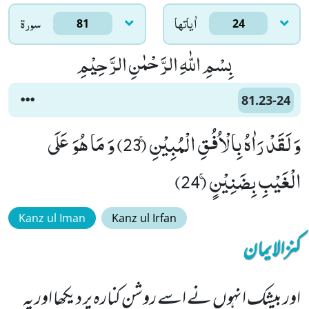
اٰياتها
سورۃ
81
24
بِسْمِ اللّٰهِ الرَّحْمٰنِ الرَّحِیْمِ
81.23-24
وَ لَقَدْ رَاٰهُ بِالْاُفُقِ الْمُبِیْنِۚ (23) وَ مَا هُوَ عَلَى
الْغَیْبِ بِضَنِیْنٍۚ (24)
Kanz ul Iman
Kanz ul Irfan
کنزالایمان
اور بیشک انہوں نے اسے روشن کنارہ پر دیکھا اور یہ