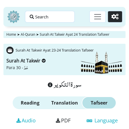
Search
Go
Home
➤
Al-Quran
➤
Surah At Takwir Ayat 24 Translation Tafseer
Surah At Takwir Ayat 23-24 Translation Tafseer
Surah At Takwir
عَمَّ
Para 30 -
سورة التكوير
Reading
Translation
Tafseer
Audio
PDF
Language