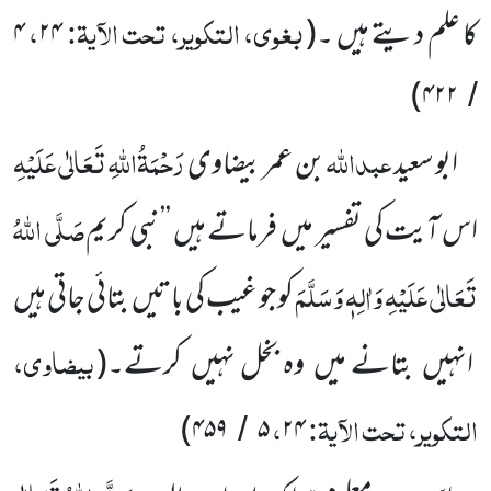
بغوی، التکویر، تحت الآیۃ:
،
کا علم دیتے ہیں ۔
(
۲۴
۴
)
۴۲۲
/
عبداللّٰہ
رَحْمَۃُاللّٰہِ تَعَالٰی عَلَیْہِ
ابو سعید
بن عمر بیضاوی
صَلَّی اللّٰہُ
اس آیت کی تفسیر میں
فرماتے ہیں ’’نبی کریم
تَعَالٰی عَلَیْہِ
وَاٰلِہٖ وَسَلَّمَ
کو جو غیب کی باتیں
بتائی جاتی ہیں
بیضاوی،
انہیں
بتانے میں
وہ بخل نہیں
کرتے۔
(
التکویر، تحت الآیۃ:
،
)
۴۵۹
۵
۲۴
/