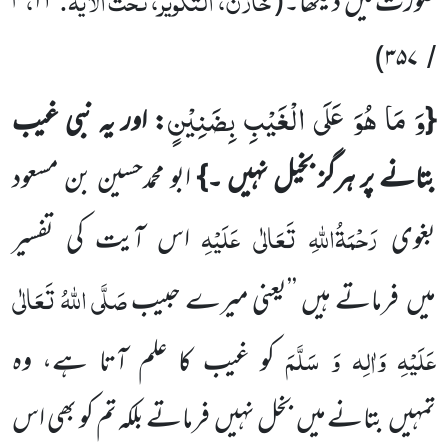
صورت میں
دیکھا۔
(
۲۳
۴
)
۳۵۷
/
وَ مَا هُوَ عَلَى الْغَیْبِ بِضَنِیْنٍ
{
: اور یہ نبی غیب
بتانے پر ہرگز بخیل نہیں ۔}
ابو محمدحسین بن مسعود
رَحْمَۃُاللّٰہِ تَعَالٰی عَلَیْہِ
بغوی
اس آیت کی تفسیر
صَلَّی اللّٰہُ تَعَالٰی
میں
فرماتے ہیں ’’یعنی
میرے حبیب
عَلَیْہِ وَاٰلِہ وَ سَلَّمَ
کو غیب کا علم آتا ہے، وہ
تمہیں
بتانے
میں
بخل نہیں
فرماتے بلکہ تم کو بھی اس