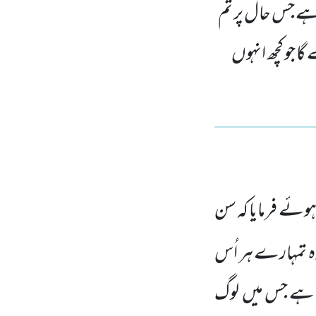
 ہے جس حال پر تم
 جو کچھ انہوں
وئے فرمایا کہ سن
ہ تمہارے ہر اُس
ا ہے جس میں
لوگ