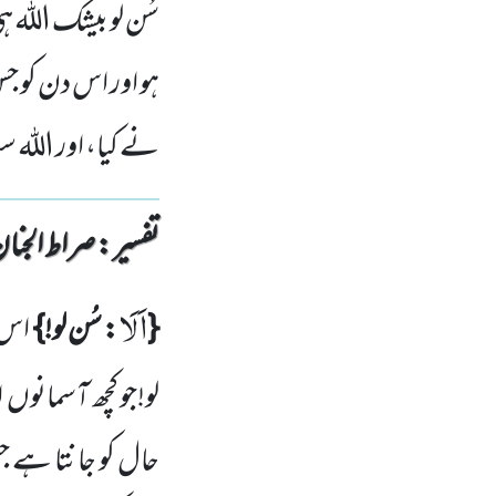
سُن لو بیشک اللہ ہ
ہو اور اس دن کو ج
نے کیا، اور اللہ 
تفسیر : ‎صراط الجنان
اَلَا
{
: سُن لو!}
اس 
لو!جو کچھ آسمانوں
ا
حال کو جانتا ہے جس 