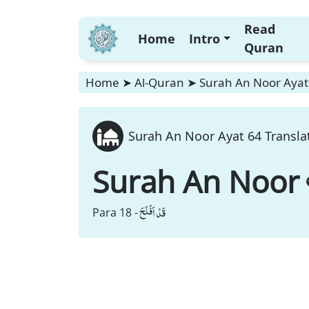
Read
Home
Intro
Quran
Home
➤
Al-Quran
➤
Surah An Noor Ayat 
Surah An Noor Ayat 64 Transla
Surah An Noor
قَدْ اَفْلَحَ
Para 18 -