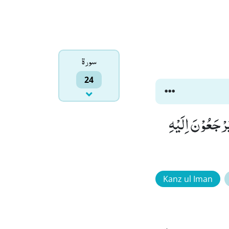
سورۃ
24
ُرْجَعُوْنَ اِلَیْهِ
Kanz ul Iman