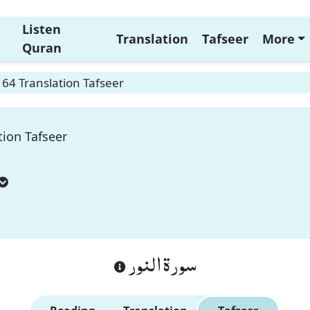
Listen
Translation
Tafseer
More
Quran
64 Translation Tafseer
tion Tafseer
سورة النور