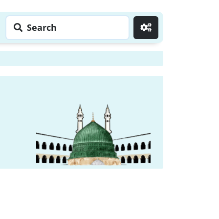
Search
Go