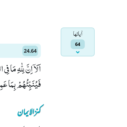
اٰياتها
64
24.64
اَلَاۤ اِنَّ لِلّٰهِ مَا ف
فَیُنَبِّئُهُمْ بِمَا عَمِل
کنزالایمان