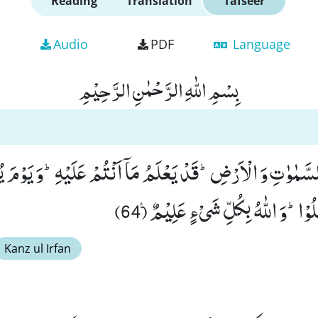
Reading
Translation
Tafseer
Audio
PDF
Language
بِسْمِ اللّٰهِ الرَّحْمٰنِ الرَّحِیْمِ
ِی السَّمٰوٰتِ وَ الْاَرْضِؕ-قَدْ یَعْلَمُ مَاۤ اَنْتُمْ عَلَیْهِؕ-وَ یَوْمَ ی
ُوْاؕ-وَ اللّٰهُ بِكُلِّ شَیْءٍ عَلِیْمٌ۠ (64)
Kanz ul Irfan