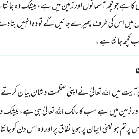
ی کا ہے جو کچھ آسمانوں اور زمین میں ہے، بیشک وہ جانتا
س میں اس کی طرف پھیرے جائیں گے تو وہ انہیں بتادے گا
سب کچھ جانتا ہے۔
اللہ
آیت میں
تعالیٰ نے اپنی عظمت و شان بیان کرتے ہ
اللہ
ور زمین
میں
ہے سب کا مالک
تعالیٰ ہی ہے، بیشک و
پر تم ہو یعنی ایمان پر ہویا نفاق پر
اور وہ اس دن کوجانت