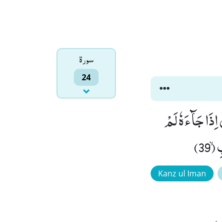
سورۃ
24
 اِذَا جَآءَهٗ لَمْ
39)
Kanz ul Iman