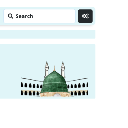
Search
Go