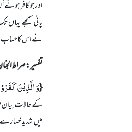
اور جو کافر ہوئے ا
پانی سمجھے یہاں تک 
نے اس کا حساب پور
تفسیر : ‎صراط الجنان
وَ الَّذِیْنَ كَفَرُوْا
{
کے حالات بیان ف
میں
شدید خسارے ک