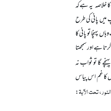
کا خلاصہ
یہ ہے کہ
 میں
پانی کی طرح
 وہاں
پہنچا تو پانی کا
رتا ہے اور سمجھتا
پہنچے گا تو ثواب نہ
س کا غم اس پیاس
نور، تحت الآیۃ
: