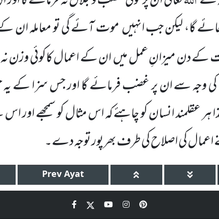
ہ سے
تعالیٰ ان پر کوئی غضب و جلال نہ فرمائے گا اور 
اجائے گا، لیکن جب انہیں
موت آئے گی تو معاملہ ان کے 
ت کے دن میزانِ عمل میں
ان کے اعمال کاکوئی وزن نہ 
 وجہ سے ان پر غضب فرمائے گا اور جس سزا کے یہ حق
ا ہر عقلمند انسان کو چاہئے کہ اس مثال کو سمجھے اور 
اعمال کی اصلاح کی طرف بھرپور توجہ دے۔
Prev
Ayat