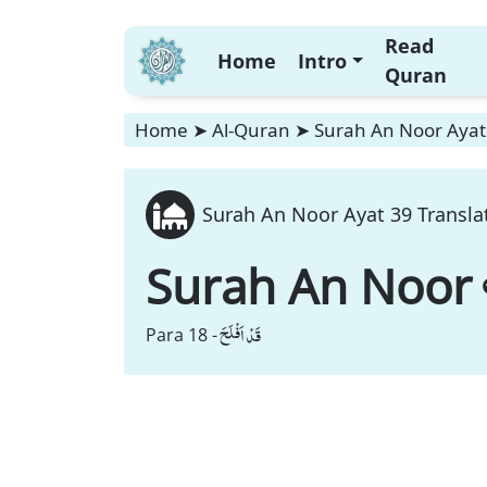
Read
Home
Intro
Quran
Home
➤
Al-Quran
➤
Surah An Noor Ayat 
Surah An Noor Ayat 39 Transla
Surah An Noor
قَدْ اَفْلَحَ
Para 18 -