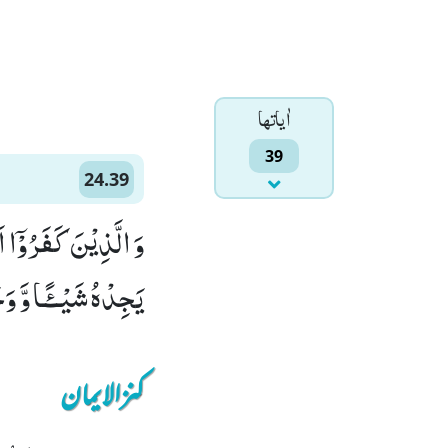
اٰياتها
39
24.39
وَ الَّذِیْنَ كَفَرُوْۤا
یَجِدْهُ شَیْــٴًـا وَّ و
کنزالایمان