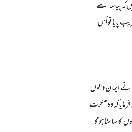
ں کہ پیاسا اسے
یب پایا تو اُس
ٰ نے ایمان والوں
فرمایا کہ وہ آخرت
توں
کا سامنا ہو گا۔