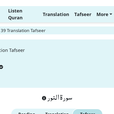
Listen
Translation
Tafseer
More
Quran
39 Translation Tafseer
tion Tafseer
سورة النور