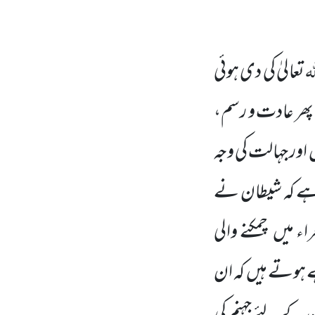
لہ
تعالیٰ کی دی ہوئی
ھر عادت و رسم،
ں
اور جہالت کی وجہ
 ہے کہ شیطان نے
اء میں
چمکنے والی
ے ہوتے ہیں
کہ ان