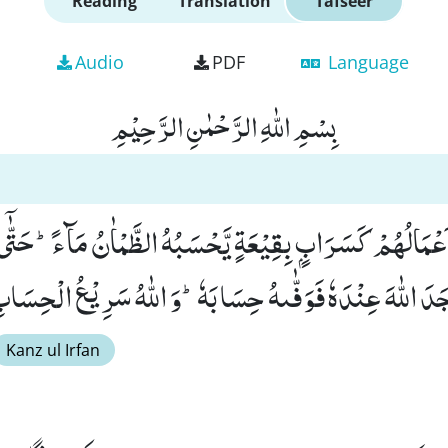
Reading
Translation
Tafseer
Audio
PDF
Language
بِسْمِ اللّٰهِ الرَّحْمٰنِ الرَّحِیْمِ
 اَعْمَالُهُمْ كَسَرَابٍۭ بِقِیْعَةٍ یَّحْسَبُهُ الظَّمْاٰنُ مَآءًؕ-حَتّٰۤى
َجَدَ اللّٰهَ عِنْدَهٗ فَوَفّٰىهُ حِسَابَهٗؕ-وَ اللّٰهُ سَرِیْعُ الْحِسَابِۙ (
Kanz ul Irfan