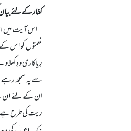
کفار کے لئے بیان 
اس آیت میں
ا
نعمتوں
کو ا س کے ح
رِیاکاری و دِکھلا
سے یہ سمجھ رہے 
ان کے لئے ان کے ا
ریت کی طرح ہے، 