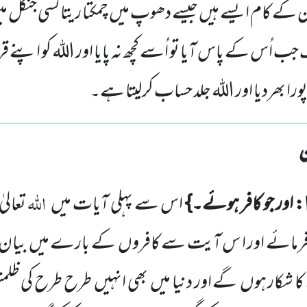
ُن کے کام ایسے ہیں جیسے دھوپ میں چمکتا ریتا کسی جنگل می
جب اُس کے پاس آیا تو اُسے کچھ نہ پایا اور اللہ کو اپنے قر
ا بھردیا اور اللہ جلد حساب کرلیتا ہے۔
اللہ
: اور جو کافر ہوئے۔}
اس سے پہلی آیات میں
تعالی
رمائے اور ا س آیت سے کافروں
کے بارے میں
بیان 
ا شکار ہوں
گے اور دنیا میں
بھی انہیں
طرح طرح کی ظلم