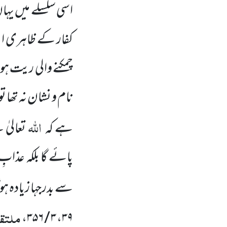
اسی سلسلے میں یہا
کفار کے ظاہری اچھ
چمکنے والی ریت ہو،
نام و نشان نہ تھا ت
اللہ
ہے کہ
تعالیٰ
پائے گا بلکہ عذابِ
سے بدرجہا زیادہ ہو
ملتقط
،
۳ / ۳۵۶
،
۳۹