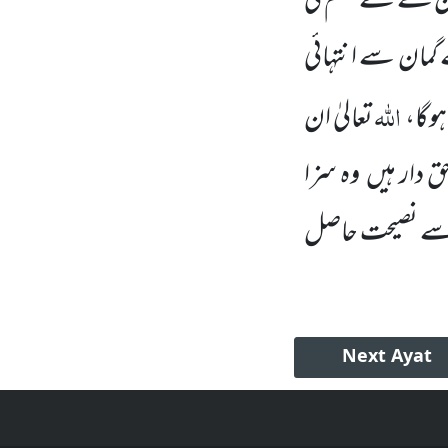
ان کے لئے جہنم کی
گمان سے انتہائی
اللہ
ہوگا،
تعالیٰ ان
 دار ہیں
وہ سزا
اس سے نصیحت حاصل
Next
Ayat