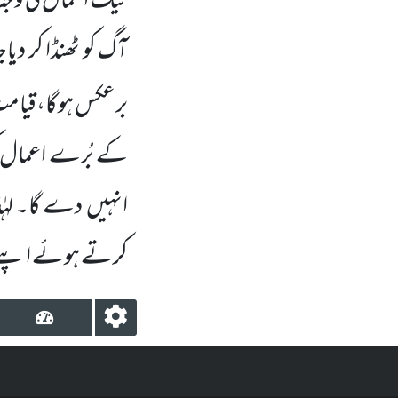
نیک اعمال کی وج
آگ کو ٹھنڈا کر دی
برعکس ہوگا،قیام
کے بُرے اعمال کی
انہیں
دے گا۔ لہٰذ
کرتے ہوئے اپنے 