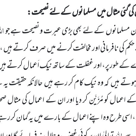
کی گئی مثال میں
مسلمانوں
کے لئے نصیحت:
ال
ن مسلمانوں
کے لئے بھی
بڑی عبرت و نصیحت ہے جو
کم کی نافرمانی اور مخالفت کرنے میں
صرف کرتے ہیں ، پ
وے کے طور پر، اور غفلت کے ساتھ نیک اَعمال کرتے ہی
ہوتے ہیں
کہ وہ نیک کام کر رہے ہیں
حالانکہ حقیقت یہ
عمال کو مُزَیَّن کر دیا اور ان کے اعمال کی مثال صحر
اسی طرح وہ اپنے اعمال کے بارے میں
یہ گمان کر رہ
اللہ