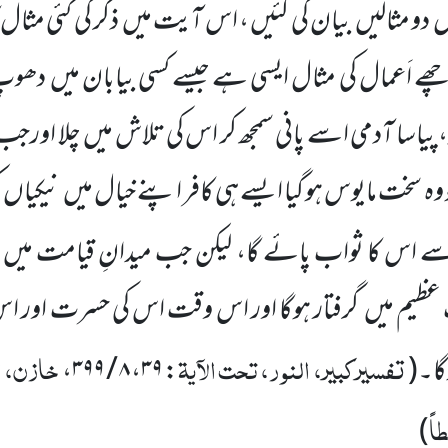
ں
دو مثالیں
بیان کی گئیں ، اس آیت میں
ذکر کی گئی مثال 
ے اَعمال کی مثال ایسی ہے جیسے کسی بیابان میں
دھوپ
 پیاسا آدمی اسے پانی سمجھ کر اس کی تلاش میں
چلا اورجب
و وہ سخت مایوس ہو گیا ایسے ہی کافر اپنے خیال میں
نیکیاں
ک
 سے اس کا ثواب پائے گا، لیکن جب میدانِ قیامت میں
 عظیم میں
گرفتار ہوگا اور اس وقت اس کی حسرت اور ا
تفسیرکبیر، النور، تحت الآیۃ
خازن، ال
گا۔
(
:
۳۹
،
۸ / ۳۹۹
،
اً
)