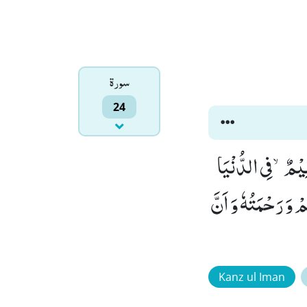
سورۃ
24
ِیْمٌۙ-فِی الدُّنْیَا
لَا فَضْلُ اللّٰهِ عَلَیْكُمْ وَ رَحْمَتُهٗ وَ اَنَّ
Kanz ul Iman