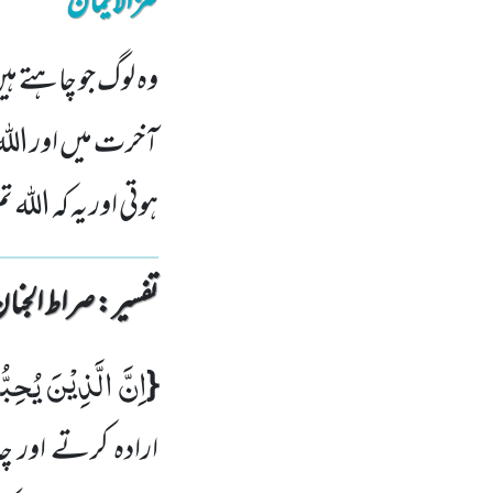
کنزالایمان
وہ لوگ جو چاہتے ہی
آخرت میں اور اللہ 
ہوتی اور یہ کہ اللہ
تفسیر : ‎صراط الجنان
اِنَّ الَّذِیْنَ یُحِبّ
{
ارادہ کرتے اور چ