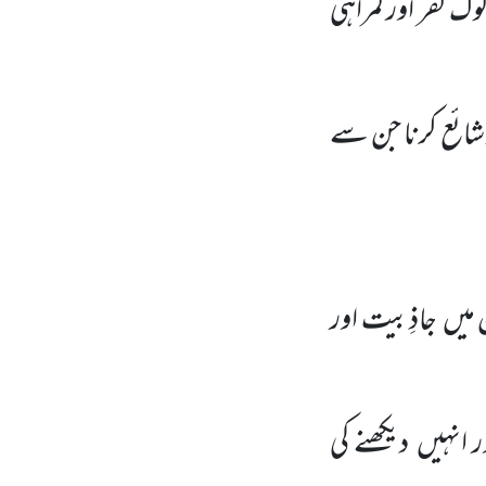
وگ کفر اور گمراہی
شائع کرنا جن سے
ن میں
جاذِبیت اور
ر انہیں
دیکھنے کی