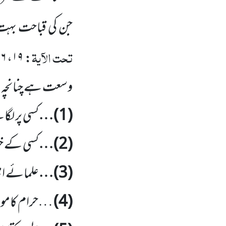
جن کی قباحت بہت 
تحت الآیۃ
۶ / ۱۳۰
،
۱۹
:
وسعت ہے چنانچہ ا
(
1
)…
کسی پر لگ
(
2
)…
کسی کے خف
(
3
)…
علمائے اہل
(
4
)
…حرام کامو