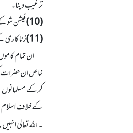
ترغیب دینا۔
(
10
)
فیشن شو کے
(
11
)
زنا کاری ک
ان تمام کاموں
خاص ان حضرات کو زی
کر کے مسلمانوں
ک
کے خلاف اسلام نے
اللہ
۔
تعالیٰ انہیں
ہ