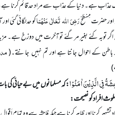
عذاب ہے۔ دنیا کے عذاب سے مراد حد قائم کرنا ہے، چ
رَضِیَ
اللہ
تَعَالٰی
عَنْہُمَا
ور حضرت مِسْطَحْ
کو حدلگائی گئی ا
گر توبہ کئے بغیر مر گئے تو آخرت میں
دوزخ ہے۔ مزید ف
مدار
 باطن کے احوال جانتا ہے اور تم نہیں
جانتے۔
(
)
شَةُ فِی الَّذِیْنَ اٰمَنُوْا
: کہ مسلمانوں
میں
بے حیائی کی با
ملوث افراد کو نصیحت:
یر کرنا اور ظاہر کرنا ہے جبکہ فاحشہ سے وہ تمام اَقوال او