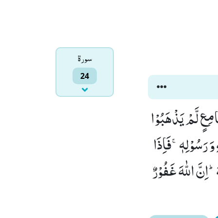
سورۃ
24
جَامِعٍ لَّمْ یَذْهَبُوْا
 وَ رَسُوْلِهٖۚ-فَاِذَا
اِنَّ اللّٰهَ غَفُوْرٌ