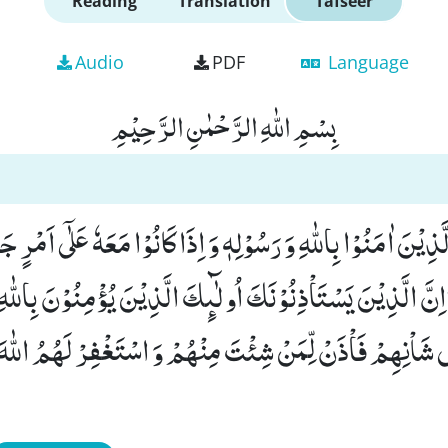
Reading
Translation
Tafseer
Audio
PDF
Language
بِسْمِ اللّٰهِ الرَّحْمٰنِ الرَّحِیْمِ
َّذِیْنَ اٰمَنُوْا بِاللّٰهِ وَ رَسُوْلِهٖ وَ اِذَا كَانُوْا مَعَهٗ عَلٰۤى اَمْرٍ 
ِنَّ الَّذِیْنَ یَسْتَاْذِنُوْنَكَ اُولٰٓىٕكَ الَّذِیْنَ یُؤْمِنُوْنَ بِاللّٰهِ
شَاْنِهِمْ فَاْذَنْ لِّمَنْ شِئْتَ مِنْهُمْ وَ اسْتَغْفِرْ لَهُمُ اللّٰهَؕ-