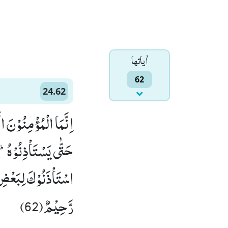
اٰياتها
62
24.62
اِنَّمَا الْمُؤْمِنُوْنَ ال
حَتّٰى یَسْتَاْذِنُوْهُؕ-ا
اسْتَاْذَنُوْكَ لِبَعْضِ 
رَّحِیْمٌ(62)