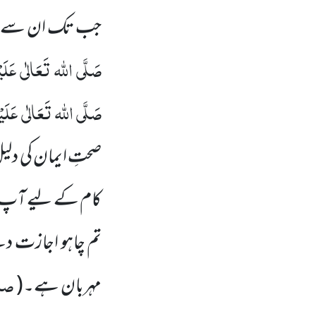
جب تک ان سے اج
صَلَّی
اللہ
تَعَالٰی
عَلَی
صَلَّی
اللہ
تَعَالٰی
عَلَیْ
صحتِ ایمان کی دل
کام کے لیے آپ
تم چاہو اجازت د
صاو
مہربان ہے۔
(