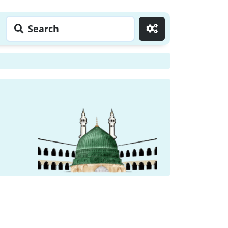
Search
Go