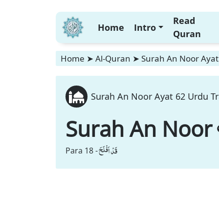
Read
Home
Intro
Quran
Home
➤
Al-Quran
➤
Surah An Noor Ayat 
Surah An Noor Ayat 62 Urdu Tr
Surah An Noor
قَدْ اَفْلَحَ
Para 18 -