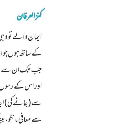
کنزالعرفان
ایمان والے تو وہی 
کے ساتھ ہوں جو انہ
جب تک ان سے اجاز
اور اس کے رسول پ
سے (جانے کی) اجا
سے معافی مانگو، بی