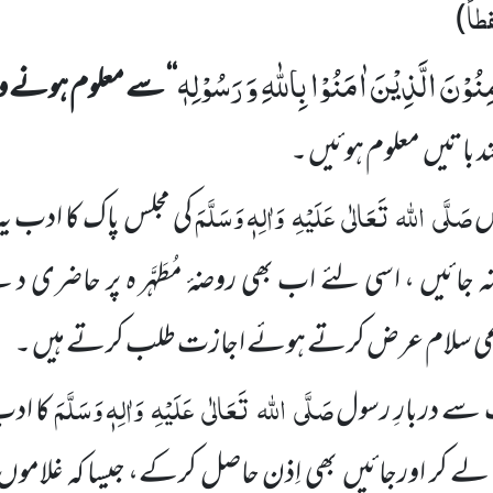
اً
)
مِنُوْنَ الَّذِیْنَ اٰمَنُوْا بِاللّٰهِ وَ رَسُوْلِهٖ
‘‘
سے معلوم ہونے وا
 باتیں
معلوم ہوئیں ۔
صَلَّی
اللہ
تَعَالٰی
عَلَیْہِ
وَاٰلِہٖ وَسَلَّمَ
س
کی مجلس پاک کا ادب یہ
 جائیں ،
اسی لئے اب بھی روضۂ مُطَہَّر ہ پر حاضری
داعی سلام عرض کرتے ہوئے اجازت طلب کرتے ہیں ۔
صَلَّی
اللہ
تَعَالٰی
عَلَیْہِ
وَاٰلِہٖ وَسَلَّمَ
سے دربارِ رسول
کا ادب
لے کر اور
جائیں
بھی اِذن حاصل کرکے، جیسا کہ غلاموں