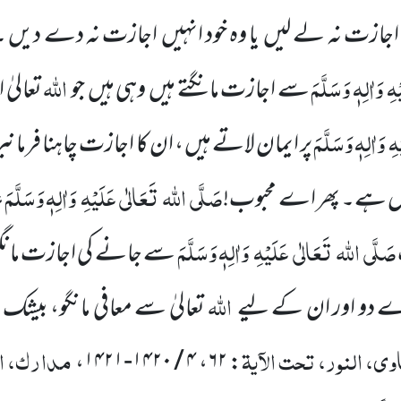
ازت نہ لے لیں
یا وہ خود انہیں
اجازت
نہ دے دیں ۔ 
ْہِ
وَاٰلِہٖ وَسَلَّمَ
اللہ
سے اجازت مانگتے ہیں
وہی ہیں
جو
تعالیٰ
ہِ
وَاٰلِہٖ وَسَلَّمَ
پر ایمان لاتے ہیں ، ان کا اجازت چاہنا فرمانب
صَلَّی
اللہ
تَعَالٰی
عَلَیْہِ
وَاٰلِہٖ وَسَلَّمَ
یل ہے۔ پھر اے محبوب!
،
صَلَّی
اللہ
تَعَالٰی
عَلَیْہِ
وَاٰلِہٖ وَسَلَّمَ
سے جانے کی اجازت مانگ
اللہ
ے دو اور ان کے لیے
تعالیٰ سے معافی مانگو، بیشک
ی، النور، تحت الآیۃ
مدارک، الن
،
۴ / ۱۴۲۰-۱۴۲۱
،
۶۲
: