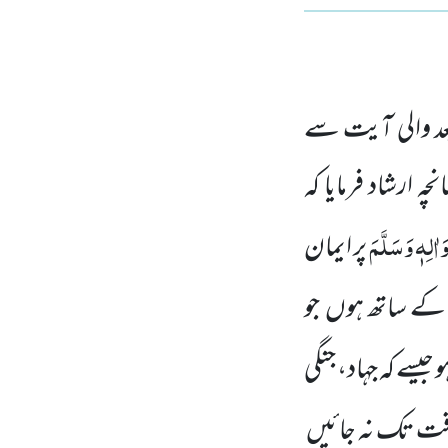
 والی آیت سے
ہ ارشاد فرمایا کہ
َاٰلِہٖ وَسَلَّمَ
پر ایمان
ے ساتھ ہوں
جو
 جیسے کہ جہاد، جنگی
وقت تک نہ جائیں