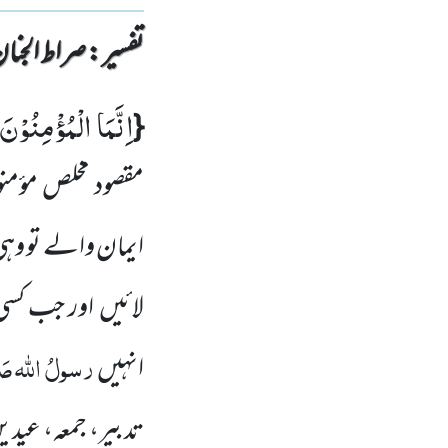
تفسیر : ‎صراط الجنان
اِنَّمَا الْمُؤْمِنُوْنَ
{
مقصود مخلص مؤمن
ایمان والے تو وہی
لائیں
اور جب کسی 
رسولُ
اللہ
صَل
انہیں
تدبیر، جمعہ، عیدی