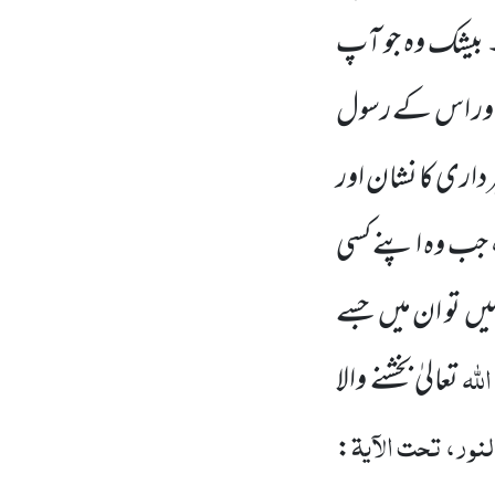
بیشک وہ جو آپ
 اور اس کے رسول
رداری کا نشان اور
 جب وہ اپنے کسی
یں
تو ان میں
جسے
اللہ
تعالیٰ بخشنے والا
ور، تحت الآیۃ
: