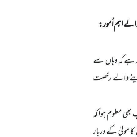
لے اہم اُمور:
 ہے کہ وہاں
سے
 دینے والے رخصت
 بھی معلوم ہوا کہ
کا مولیٰ کے دربار