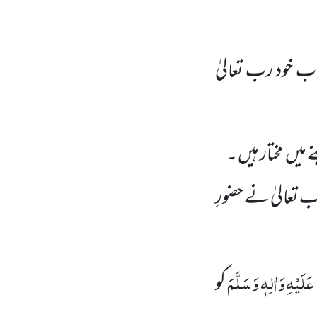
ب خود رب تعالیٰ
ے میں
مختار ہیں ۔
تعالیٰ نے حضورِ
عَلَیْہ ِوَاٰلِہٖ وَسَلَّمَ
کو