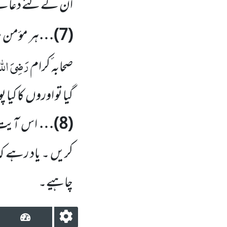
ان کے لئے دعائے 
(
7
)…
ہر مؤمن س
رَضِیَ الل
صحابہ ٔکرام
گیا تو اوروں
کا کیا 
(
8
)…
اس آیت س
کریں ۔ یاد رہے کہ 
چاہیے۔