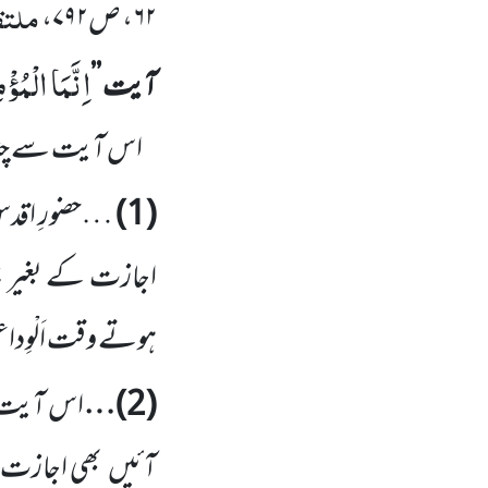
ملتقط
۶۲
، ص
۷۹۲
،
اِنَّمَا الْمُؤْ
آیت
’’
اس آیت سے چند
(
1
)
…حضورِ اقد
اجازت کے بغیر نہ
ہوتے وقت اَلْوِ
(
2
)…
اس آیت 
آئیں
بھی اجازت 