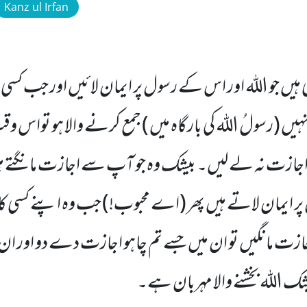
Kanz ul Irfan
ہیں جو اللہ اور اس کے رسول پر ایمان لائیں اور جب کسی 
یں (رسولُ اللہ کی بارگاہ میں ) جمع کرنے والا ہو تواس 
ت نہ لے لیں۔ بیشک وہ جو آپ سے اجازت مانگتے ہیں 
ر ایمان لاتے ہیں پھر (اے محبوب!) جب وہ اپنے کسی 
زت مانگیں تو ان میں جسے تم چاہو اجازت دے دو اور ان
شک اللہ بخشنے والا مہربان ہے۔