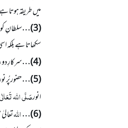
میں
طریقہ ہوتا ہ
(
3
)…
سلطانِ کو
سکھاتا ہے بلکہ ا
(
4
)…
سرکارِ دو ع
(
5
)…
حضور پُر نور
صَلَّی
اللہ
تَعَالٰی
انور
اللہ
(
6
)…
تعالیٰ