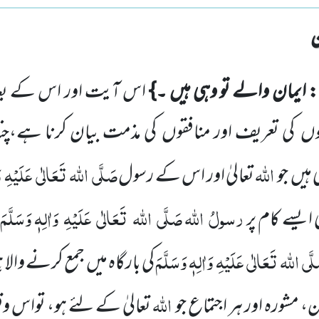
: ایمان والے تو وہی ہیں ۔}
اس آیت اور اس کے بعد
وں
کی تعریف اور منافقوں
کی مذمت بیان کرنا ہے،چنانچ
اللہ
صَلَّی
اللہ
تَعَالٰی
عَلَیْہِ
و
 ہیں
جو
تعالیٰ اور اس کے رسول
رسولُ
اللہ
صَلَّی
اللہ
تَعَالٰی
عَلَیْہِ
وَاٰلِہٖ وَسَلَّمَ
ایسے کام پر
ک
َّی
اللہ
تَعَالٰی
عَلَیْہِ
وَاٰلِہٖ وَسَلَّمَ
کی بارگاہ میں
جمع کرنے والا ہو
اللہ
ن، مشورہ
اور ہر اجتماع جو
تعالیٰ کے لئے ہو، تواس 