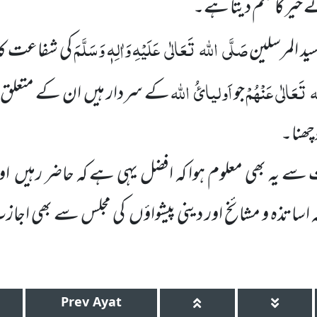
خیر کا
حکم دیتا ہے۔
صَلَّی
اللہ
تَعَالٰی
عَلَیْہِ وَاٰلِہٖ وَسَلَّمَ
ید المرسلین
کی شفاعت
کا
ہ
تَعَالٰی عَنْہُمْ
اَولیائُ
اللہ
جو
کے سردار ہیں
ان کے متعلق ش
پوچھنا۔
ے یہ بھی معلوم ہوا کہ افضل یہی ہے کہ حاضر رہیں
او
اساتذہ و مشائخ اور دینی پیشواؤں
کی مجلس سے بھی اجازت
Prev
Ayat