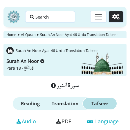
Search
Go
Home
➤
Al-Quran
➤
Surah An Noor Ayat 46 Urdu Translation Tafseer
Surah An Noor Ayat 46 Urdu Translation Tafseer
Surah An Noor
قَدْ اَفْلَحَ
Para 18 -
سورة النور
Reading
Translation
Tafseer
Audio
PDF
Language