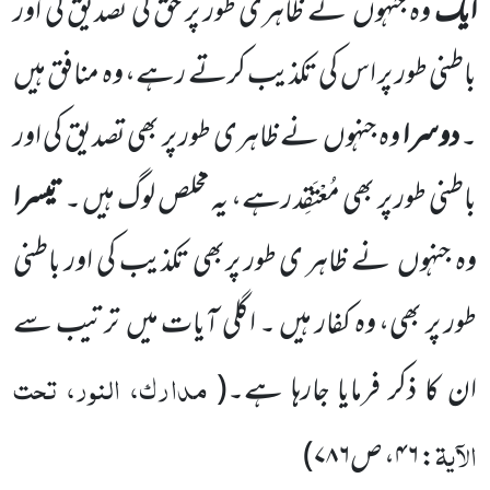
ایک
وہ جنہوں
نے ظاہری طور پر حق کی تصدیق کی اور
باطنی طور پر اس کی تکذیب کرتے رہے، وہ منافق ہیں
۔
دوسرا
وہ جنہوں
نے ظاہری طور پر بھی تصدیق کی اور
باطنی طور پر بھی مُعْتَقِد رہے، یہ مخلص لوگ ہیں ۔
تیسرا
وہ جنہوں
نے ظاہر ی طور پربھی تکذیب کی اور باطنی
طور پر بھی، وہ کفار ہیں ۔ اگلی آیات میں
ترتیب سے
مدارک، النور، تحت
ان کا ذکر فرمایا جارہا ہے۔
(
الآیۃ
:
۴۶
، ص
۷۸۶
)