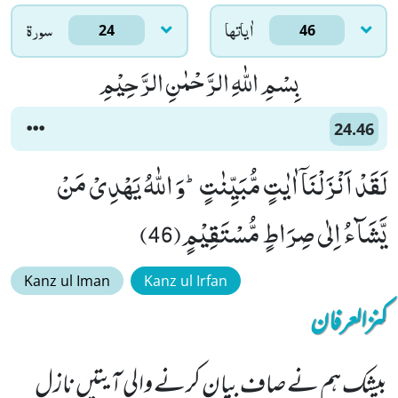
اٰياتها
سورۃ
24
46
بِسْمِ اللّٰهِ الرَّحْمٰنِ الرَّحِیْمِ
24.46
لَقَدْ اَنْزَلْنَاۤ اٰیٰتٍ مُّبَیِّنٰتٍؕ-وَ اللّٰهُ یَهْدِیْ مَنْ
یَّشَآءُ اِلٰى صِرَاطٍ مُّسْتَقِیْمٍ(46)
Kanz ul Iman
Kanz ul Irfan
کنزالعرفان
بیشک ہم نے صاف بیان کرنے والی آیتیں نازل