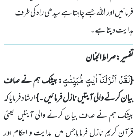
فرمائیں اور اللہ جسے چاہتا ہے سیدھی راہ کی طرف
ہدایت دیتا ہے۔
تفسیر : ‎صراط الجنان
لَقَدْ اَنْزَلْنَاۤ اٰیٰتٍ مُّبَیِّنٰتٍ
{
: بیشک ہم نے صاف
بیان کرنے والی آیتیں
نازل فرمائیں ۔}
ارشاد فرمایا کہ
بیشک ہم نے صاف بیان کرنے والی آیتیں
یعنی
قرآنِ کریم نازل فرمایاجس میں
ہدایت و احکام اور