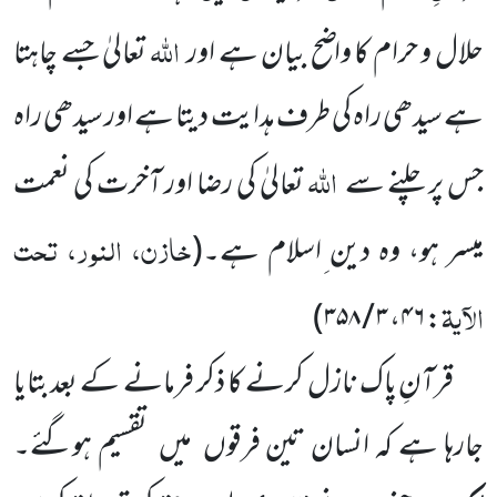
اللہ
حلال و حرام کا واضح بیان ہے اور
تعالیٰ جسے چاہتا
ہے سیدھی راہ کی طرف ہدایت دیتا ہے اور سیدھی راہ
اللہ
جس پر چلنے سے
تعالیٰ کی رضا اور آخرت کی نعمت
خازن، النور، تحت
میسر ہو، وہ دین ِاسلام ہے۔
(
الآیۃ
)
۳ / ۳۵۸
،
۴۶
:
قرآنِ پاک نازل کرنے کا ذکر فرمانے کے بعدبتایا
جارہا ہے کہ انسان تین فرقوں
میں
تقسیم ہوگئے۔