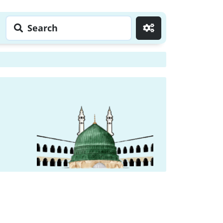
Search
Go