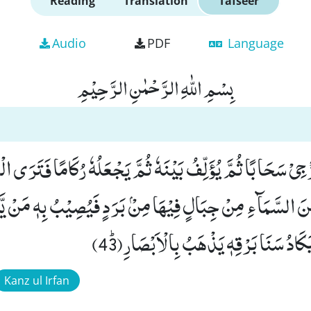
Reading
Translation
Tafseer
Audio
PDF
Language
بِسْمِ اللّٰهِ الرَّحْمٰنِ الرَّحِیْمِ
 یُزْجِیْ سَحَابًا ثُمَّ یُؤَلِّفُ بَیْنَهٗ ثُمَّ یَجْعَلُهٗ رُكَامًا فَتَرَى 
ِنَ السَّمَآءِ مِنْ جِبَالٍ فِیْهَا مِنْۢ بَرَدٍ فَیُصِیْبُ بِهٖ مَنْ یَّ
ادُ سَنَا بَرْقِهٖ یَذْهَبُ بِالْاَبْصَارِﭤ(43)
Kanz ul Irfan