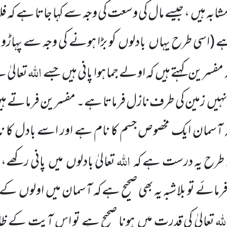
ابہ ہیں ، جیسے مال کی وسعت کی وجہ سے کہا جاتا ہے کہ ف
ہے
(اسی طرح یہاں
بادلوں
کو بڑا ہونے کی وجہ سے پہاڑ
اللہ
ہ مفسرین کہتے ہیں
کہ اولے جما ہوا پانی ہیں
جسے
تعالیٰ 
انہیں
زمین کی طرف نازل فرماتا ہے۔ مفسرین فرماتے ہی
ٓسمان ایک مخصوص جسم کا نام ہے اور اسے بادل کا نام
اللہ
 طرح
یہ درست ہے کہ
تعالیٰ بادلوں
میں
پانی رکھے،
فرمائے
تو بلا شبہ یہ بھی صحیح ہے کہ آسمان میں
اولوں
کے پ
للہ
تعالیٰ کی قدرت میں
ہونا صحیح ہے تو اس آیت کے ظا