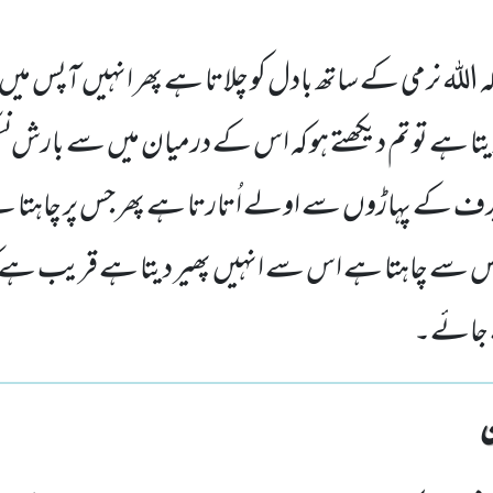
کہ اللہ نرمی کے ساتھ بادل کو چلاتا ہے پھر انہیں آپس میں م
ردیتا ہے تو تم دیکھتے ہو کہ اس کے درمیان میں سے بارش نک
برف کے پہاڑوں سے اولے اُتارتا ہے پھر جس پر چاہتا ہ
س سے چاہتا ہے اس سے انہیں پھیر دیتا ہے قریب ہے کہ 
 جائے۔