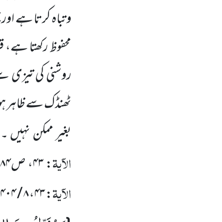
و تباہ کرتا ہے ا
محفوظ رکھتا ہے، 
روشنی کی تیزی س
ٹھنڈک سے ظاہر ہون
بغیر ممکن نہیں ۔
(
الآیۃ
:
۴۳
، ص
۴-۷۸۵
الآیۃ
۸ / ۴۰۴-۴۰۵
،
۴۳
: