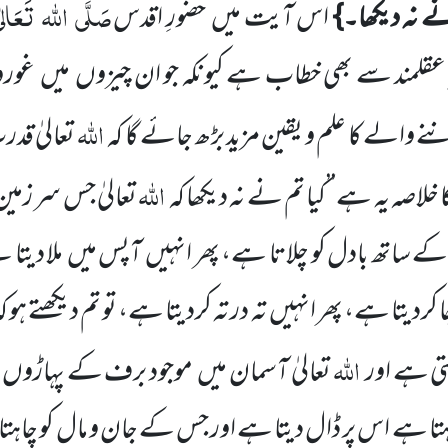
صَلَّی
اللہ
تَعَالٰ
نے نہ دیکھا۔}
اس آیت میں
حضورِ اقدس
عقلمند سے بھی خطاب ہے کیونکہ جو ان چیزوں
میں
غورو 
اللہ
ے والے کا علم و یقین مزید بڑھ جائے گا کہ
تعالیٰ قد
اللہ
اصہ یہ ہے’’کیا تم نے نہ دیکھا کہ
تعالیٰ جس سر زمین
 ساتھ بادل کو چلاتا ہے، پھر انہیں
آپس میں
ملا دیتا
ا کردیتا ہے، پھر انہیں
تہ در تہ کردیتا ہے، تو تم دیکھتے ہ
اللہ
ی ہے اور
تعالیٰ آسمان
میں
موجود برف کے پہاڑوں
تا ہے اس پر ڈال دیتا ہے اور جس کے جان و مال کو چاہ