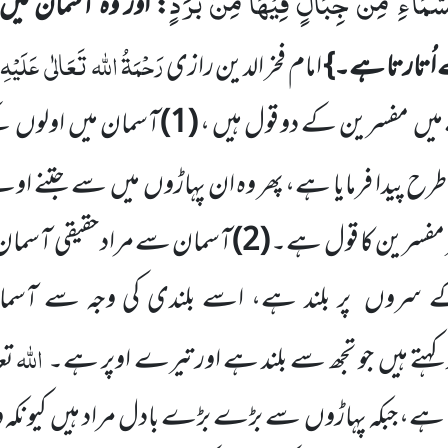
سَّمَآءِ مِنْ جِبَالٍ فِیْهَا مِنْۢ بَرَدٍ
: اور وہ آسمان میں
رَحْمَۃُ اللہ
تَعَالٰی
عَلَیْہِ
اُتارتا ہے۔}
امام فخر الدین رازی
میں
مفسرین کے دو قول ہیں ،
(
1
)
آسمان
میں
اولوں
کے
طرح پیدا فرمایا ہے، پھر وہ ان پہاڑوں
میں
سے جتنے اول
ر مفسرین کا قول ہے۔
(
2
)
آسمان سے مراد حقیقی آسمان
 سروں
پر بلند ہے، اسے بلندی کی وجہ سے آسمان ف
اللہ
کہتے ہیں
جو تجھ سے بلند ہے اور تیرے اوپر ہے۔
تع
 ہے، جبکہ پہاڑوں
سے بڑے بڑے بادل مراد ہیں
کیونکہ 