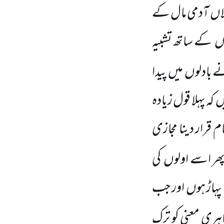
لاں
آدمی مال کے
وں
کے ساتھ تشبیہ
نے بادلوں
میں
پیدا
ں
کہ پہلا قول زیادہ
 قرار دینا مجازی
پھر اسے اولوں
کی
ہاڑ ہوں
اور جب
ہری معنی کو ترک