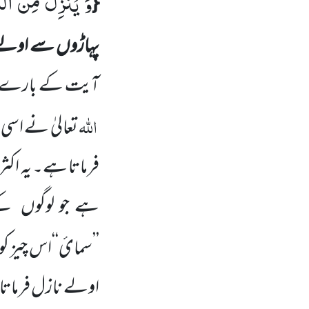
وَ یُنَزِّلُ مِنَ ال
{
پہاڑوں
سے اولے 
آیت کے بارے 
اللہ
تعالیٰ نے اسی 
فرماتا ہے۔ یہ اکث
ہے جو لوگوں
کے
’’سمائ‘‘اس چیز کو 
اولے نازل فرماتا