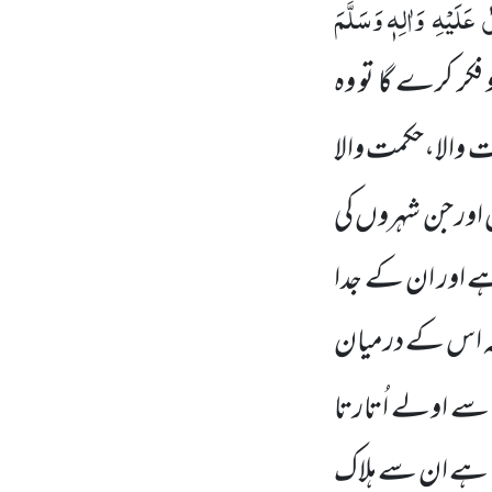
ی
عَلَیْہِ
وَاٰلِہٖ وَسَلَّمَ
فکر کرے گا تو وہ
رت والا،حکمت والا
 اور جن شہروں کی
 ہے اور ان کے جدا
و کہ اس کے درمیان
سے اولے اُتارتا
تا ہے ان سے ہلاک