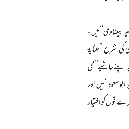
ر بیضاوی‘‘ میں ،
کی شرح ’’عنایۃ
 اپنے حاشیے’’محی
ابو سعود ‘‘میں
اور
ے قول کو اختیار