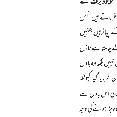
موجود برف کے
فرماتے ہیں
’’اس
 پہاڑ ہیں
جنہیں
ے چاہتا ہے
نازل
 نہیں
بلکہ وہ باد ل
رمایا گیا کیونکہ
الیٰ اس بادل سے
وہ بڑا ہونے کی وجہ