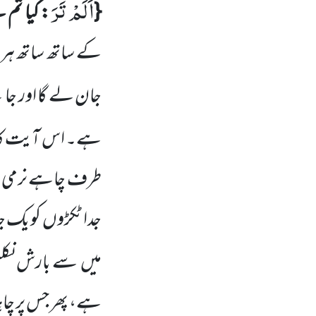
اَلَمْ تَرَ
{
: کیا تم 
کے ساتھ ساتھ ہر 
جان لے گا اور جانن
ہے۔ اس آیت کا خل
طرف چاہے نرمی کے
جدا ٹکڑوں
کو یک
ج
میں
سے بارش نکلت
ہے، پھر جس پر چاہ