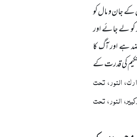
س کے جان و مال کو
کو لے جائے اور
د ہے اور آگ کا
 حکیم کی قدرت کے
ک، النور، تحت
بیر، النور، تحت