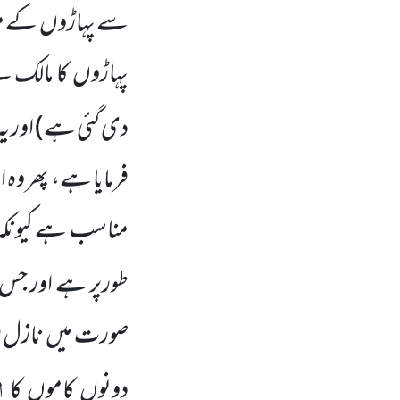
سے پہاڑوں
کے مش
پہاڑوں
کا مالک 
دی گئی ہے)
اور ی
فرمایا ہے،
پھر وہ 
مناسب ہے کیونکہ ا
طورپر ہے اور جس
صورت میں
نازل 
ا
دونوں
کاموں
کا