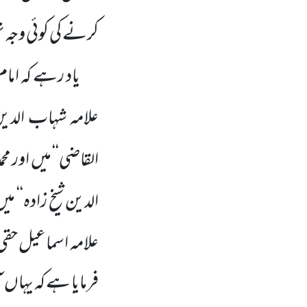
کرنے کی کوئی وجہ ن
یاد رہے کہ اما
علامہ شہاب الدین
القاضی‘‘ میں
اور مح
الدین شیخ زادہ‘‘ میں 
علامہ اسماعیل حقی
فرمایا ہے کہ یہاں
ا