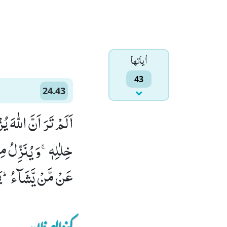
اٰياتها
43
24.43
اَلَمْ تَرَ اَنَّ اللّٰهَ
خِلٰلِهٖۚ-وَ یُنَزِّلُ م
عَنْ مَّنْ یَّشَآءُؕ-یَكَ