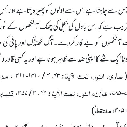
ور جس سے چاہتا ہے اس سے اولوں
کوپھیر دیتا ہے اور اُ
قریب ہے کہ اس بادل کی بجلی کی چمک آنکھوں
کے نور 
ے آنکھوں
کو بے کار کردے۔آگ ٹھنڈک اور پانی کی ض
ا ایک شے کا اپنی ضد سے ظاہر ہونا ہے اور یہ کسی قادر و
صاوی، النور، تحت الآیۃ
مدار
،
۴ / ۱۴۱۰-۱۴۱۱
،
۴۳
:
خازن، النور، تحت الآیۃ
تفسیرک
،
۳ / ۳۵۷
،
۴۳
:
،
۷۸
ملتقطاً
)
،