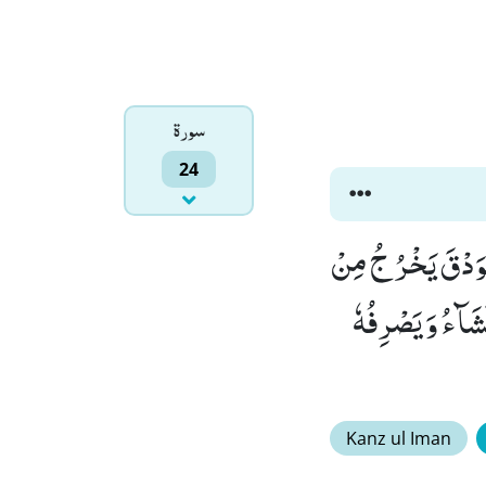
سورۃ
24
الْوَدْقَ یَخْرُ جُ مِنْ
شَآءُ وَ یَصْرِفُهٗ
Kanz ul Iman