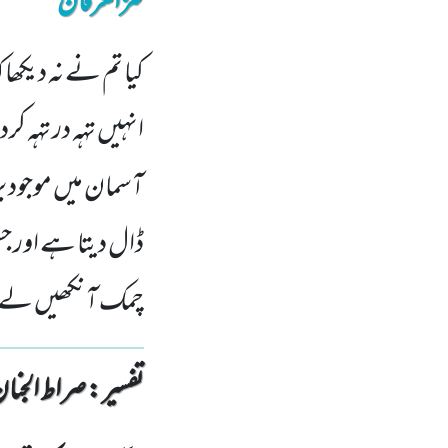
کنزالعرفان
کیا تم نے نہ دیکھا 
انہیں تہہ در تہہ ک
آسمان میں موجود 
ڈال دیتا ہے اور ج
چمک آنکھیں لے
تفسیر : ‎صراط الجنان