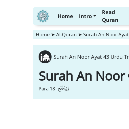
Read
Home
Intro
Quran
Home
➤
Al-Quran
➤
Surah An Noor Ayat 
Surah An Noor Ayat 43 Urdu Tr
Surah An Noor
قَدْ اَفْلَحَ
Para 18 -