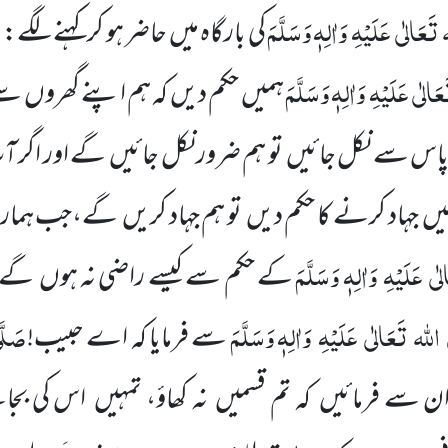
تَعَالٰی
عَلَیْہِ
وَاٰلِہٖ وَسَلَّمَ
کی بارگاہ میں
حاضر ہو کر کہنے لگے:
عَالٰی
عَلَیْہِ
وَاٰلِہٖ وَسَلَّمَ
ہمیں
حکم دیں
کہ ہم اپنے گھروں
سے،
اس سے نکل جائیں
تو ہم ضرور نکل جائیں
گے اور اگر ا
یں
جہاد کرنے کا حکم دیں
تو ہم جہاد کریں
گے،جب ہمارا ی
لٰی
عَلَیْہِ
وَاٰلِہٖ وَسَلَّمَ
کے حکم سے کیسے راضی نہ ہوں
گے۔
اللہ
تَعَالٰی
عَلَیْہِ
وَاٰلِہٖ وَسَلَّمَ
صَلَّ
سے فرمایا کہ اے حبیب!
ان سے فرمائیں
کہ تم قسمیں
نہ کھاؤ، تمہیں
اس کی بج