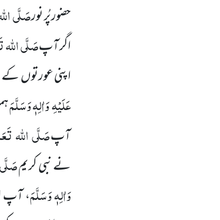
صَلَّی
اللہ
حضور پُر نور
صَلَّی
اللہ
تَ
اگر آپ
اپنی عورتوں
کے پ
عَلَیْہِ
وَاٰلِہٖ وَسَلَّمَ
ہم
صَلَّی
اللہ
تَعَا
آپ
صَلَّی
نے نبی کریم
وَاٰلِہٖ وَسَلَّمَ
، آپ 