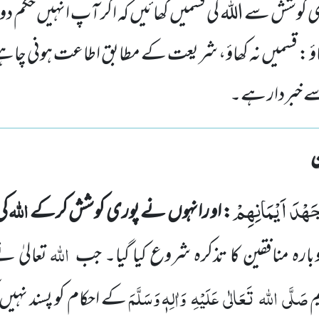
کوشش سے اللہ کی قسمیں کھائیں کہ اگر آپ انہیں حکم دو
اؤ : قسمیں نہ کھاؤ، شریعت کے مطابق اطاعت ہونی چاہی
ے خبردار ہے۔
 جَهْدَ اَیْمَانِهِمْ
اللہ
: او رانہوں
نے پوری کوشش کرکے
کی
اللہ
رہ منافقین کا تذکرہ شروع کیا گیا۔ جب
تعالیٰ نے
صَلَّی
اللہ
تَعَالٰی
عَلَیْہِ
وَاٰلِہٖ وَسَلَّمَ
م
کے احکام کو پسند نہیں