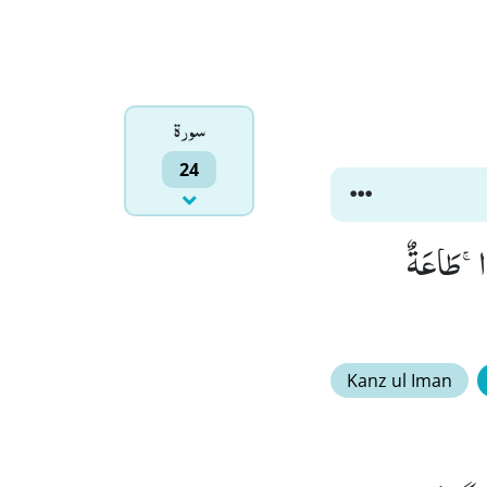
سورۃ
24
وْاۚ-طَاعَةٌ
Kanz ul Iman