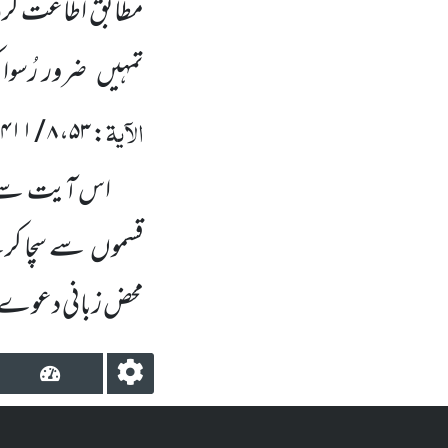
مطابق اطاعت کرن
تمہیں
ضرور رُسوا
الآیۃ
۸ / ۴۱۱-۴۱۲
،
۵۳
:
اس آیت سے م
قسموں
سے سچا کرن
محض زبانی دعوے