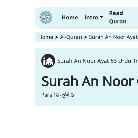
Read
Home
Intro
Quran
Home
➤
Al-Quran
➤
Surah An Noor Ayat 
Surah An Noor Ayat 53 Urdu Tr
Surah An Noor
قَدْ اَفْلَحَ
Para 18 -