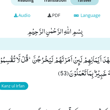
Reading
Translation
Tafseer
Audio
PDF
Language
بِسْمِ اللّٰهِ الرَّحْمٰنِ الرَّحِیْمِ
 جَهْدَ اَیْمَانِهِمْ لَىٕنْ اَمَرْتَهُمْ لَیَخْرُجُنَّؕ-قُلْ لَّا تُقْسِمُ
 خَبِیْرٌۢ بِمَا تَعْمَلُوْنَ(53)
Kanz ul Irfan