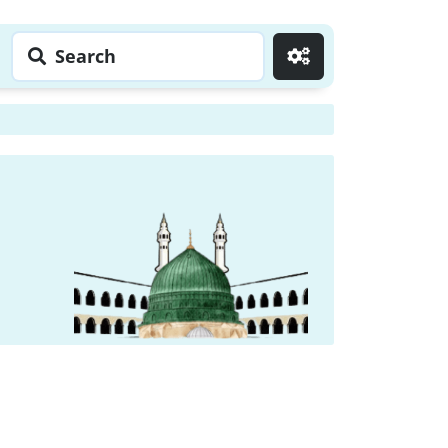
Search
Go