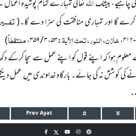
اللہ
ی چاہیے، بیشک
تعالیٰ تمہارے تمام پوشیدہ اَعمال
تفسیرک
 کرے گا اور تمہاری منافقت کی سزا دے گا۔
(
خازن، النور، تحت الآیۃ
ملتقطاً
)
،
۳ / ۳۵۹
،
۵۳
:
،
علوم ہوا کہ اپنے قول کو اپنے عمل سے سچا کرکے دک
ے کی کوشش نہ کی جائے۔ بارگاہِ خداوندی میں
عمل دیکھ
۔
Prev
Ayat