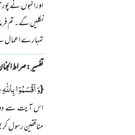
اورانہوں نے پوری 
نکلیں گے۔ تم فرم
تمہارے اعمال س
تفسیر : ‎صراط الجنان
وَ اَقْسَمُوْا بِاللّٰهِ
{
اس آیت سے دوبا
منافقین رسولِ کری