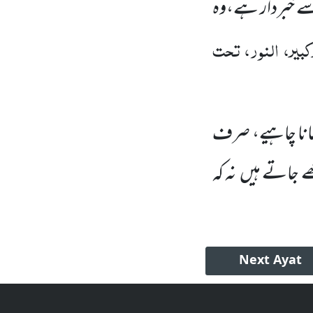
 سے خبردار ہے،وہ
بیر، النور، تحت
ھانا چاہیے، صرف
ے جاتے ہیں
نہ کہ
Next
Ayat