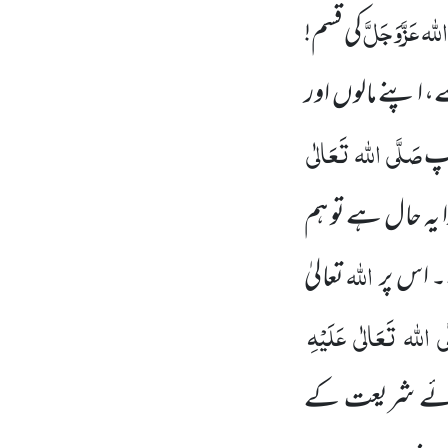
اللہ
عَزَّوَجَلَّ
کی قسم!
 اپنے مالوں
اور
صَلَّی
اللہ
تَعَالٰی
ٓپ
ہ حال ہے تو ہم
اللہ
 اس پر
تعالیٰ
ی
اللہ
تَعَالٰی
عَلَیْہِ
ائے شریعت کے