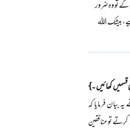
 گے تو وہ ضرور
ے، بیشک اللہ
 قسمیں
کھائیں ۔}
 یہ بیان فرمایا کہ
کرتے تو منافقین