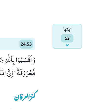
اٰياتها
53
24.53
وَ اَقْسَمُوْا بِاللّٰهِ
مَّعْرُوْفَةٌؕ-اِنَّ اللّٰهَ
کنزالعرفان